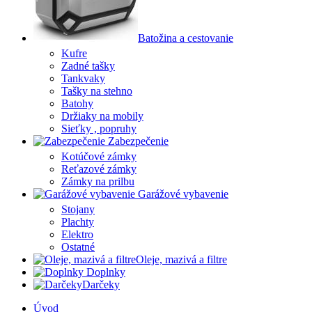
Batožina a cestovanie
Kufre
Zadné tašky
Tankvaky
Tašky na stehno
Batohy
Držiaky na mobily
Sieťky , popruhy
Zabezpečenie
Kotúčové zámky
Reťazové zámky
Zámky na prilbu
Garážové vybavenie
Stojany
Plachty
Elektro
Ostatné
Oleje, mazivá a filtre
Doplnky
Darčeky
Úvod