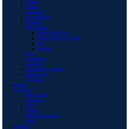
Detské
Enduro
Integrálne
Komunikátory
Motokros
MX okuliare
100% STRATA 2
100% STRATA 2 NEW
FLY
RedBull
Plexi
Preklápacie
Skúter/Jet
Starostlivosť o prilbu
Štuple do uší
Výklopné
Racing
Výpredaj
MX Okuliare
Oblečenie
Obuv
Ostatné
Padacie protektory
Prilby
Výrobca