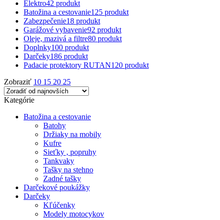
Elektro
42 produkt
Batožina a cestovanie
125 produkt
Zabezpečenie
18 produkt
Garážové vybavenie
92 produkt
Oleje, mazivá a filtre
80 produkt
Doplnky
100 produkt
Darčeky
186 produkt
Padacie protektory RUTAN
120 produkt
Zobraziť
10
15
20
25
Kategórie
Batožina a cestovanie
Batohy
Držiaky na mobily
Kufre
Sieťky , popruhy
Tankvaky
Tašky na stehno
Zadné tašky
Darčekové poukážky
Darčeky
Kľúčenky
Modely motocykov