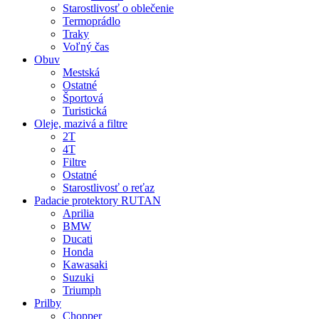
Starostlivosť o oblečenie
Termoprádlo
Traky
Voľný čas
Obuv
Mestská
Ostatné
Športová
Turistická
Oleje, mazivá a filtre
2T
4T
Filtre
Ostatné
Starostlivosť o reťaz
Padacie protektory RUTAN
Aprilia
BMW
Ducati
Honda
Kawasaki
Suzuki
Triumph
Prilby
Chopper