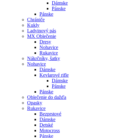
Dámske
Pánske
Pánske
Chrániče
Kukly
Ladvinový pás
MX Oblečenie
Dresy
Nohavice
Rukavice
Nákrčníky, šatky
Nohavice
Dámske
Kevlarové rifle
Dámske
Pánske
Pánske
Oblečenie do dažďa
Opasky
Rukavice
Bezprstové
Dámske
Detské
Motocross
Pánske