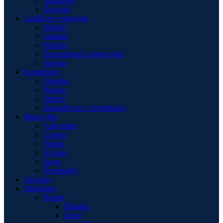
Smerovky
Zásuvky
Garážové vybavenie
Elektro
Ostatné
Plachty
Starostlivosť o motocykel
Stojany
Kombinézy
Dámske
Pánske
Slidery
Starostlivosť o kombinézy
Motocykle
Adventure
Cruiser
Naked
Scooter
Sport
Štvorkolky
Novinky
Oblečenie
Bundy
Dámske
Letné