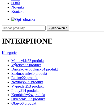
O nás
Novinky
Kontakt
Vyhľadávanie
INTERPHONE
Kategórie
Motocykle
33 produkt
Výrobca
33 produkt
Darčekové poukážky
4 produkt
Zazimovanie
30 produkt
Racing
22 produkt
Novinky
209 produkt
Výpredaj
253 produkt
Prilby
214 produkt
Kombinézy
24 produkt
Oblečenie
333 produkt
Obuv
50 produkt