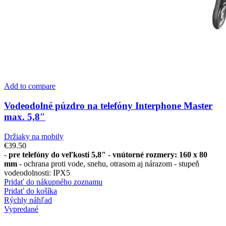
Add to compare
Vodeodolné púzdro na telefóny Interphone Master
max. 5,8″
Držiaky na mobily
€
39.50
-
pre telefóny do veľkosti 5,8"
-
vnútorné rozmery: 160 x 80
mm
- ochrana proti vode, snehu, otrasom aj nárazom - stupeň
vodeodolnosti: IPX5
Pridať do nákupného zoznamu
Pridať do košíka
Rýchly náhľad
Vypredané