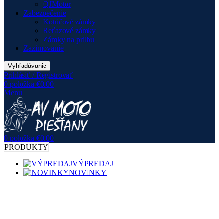
QJMotor
Zabezpečenie
Kotúčové zámky
Reťazové zámky
Zámky na prilbu
Zazimovanie
Vyhľadávanie
Prihlásiť / Registrovať
0
položka
€
0.00
Menu
0
položka
€
0.00
PRODUKTY
VÝPREDAJ
NOVINKY