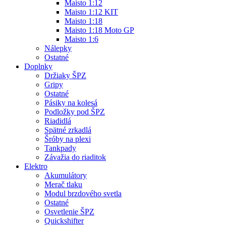
Maisto 1:12
Maisto 1:12 KIT
Maisto 1:18
Maisto 1:18 Moto GP
Maisto 1:6
Nálepky
Ostatné
Doplnky
Držiaky ŠPZ
Gripy
Ostatné
Pásiky na kolesá
Podložky pod ŠPZ
Riadidlá
Spätné zrkadlá
Šróby na plexi
Tankpady
Závažia do riaditok
Elektro
Akumulátory
Merač tlaku
Modul brzdového svetla
Ostatné
Osvetlenie ŠPZ
Quickshifter