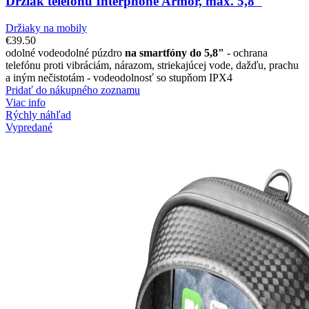
Držiak telefónu Interphone Armor, max. 5,8″
Držiaky na mobily
€
39.50
odolné vodeodolné púzdro
na smartfóny do 5,8"
- ochrana
telefónu proti vibráciám, nárazom, striekajúcej vode, dažďu, prachu
a iným nečistotám - vodeodolnosť so stupňom IPX4
Pridať do nákupného zoznamu
Viac info
Rýchly náhľad
Vypredané