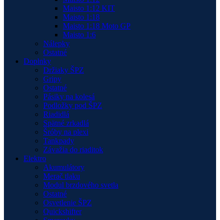
Maisto 1:12 KIT
Maisto 1:18
Maisto 1:18 Moto GP
Maisto 1:6
Nálepky
Ostatné
Doplnky
Držiaky ŠPZ
Gripy
Ostatné
Pásiky na kolesá
Podložky pod ŠPZ
Riadidlá
Spätné zrkadlá
Šróby na plexi
Tankpady
Závažia do riaditok
Elektro
Akumulátory
Merač tlaku
Modul brzdového svetla
Ostatné
Osvetlenie ŠPZ
Quickshifter