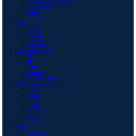
Starostlivosť o oblečenie
Termoprádlo
Traky
Voľný čas
Obuv
Mestská
Ostatné
Športová
Turistická
Oleje, mazivá a filtre
2T
4T
Filtre
Ostatné
Starostlivosť o reťaz
Padacie protektory RUTAN
Aprilia
BMW
Ducati
Honda
Kawasaki
Suzuki
Triumph
Prilby
Chopper