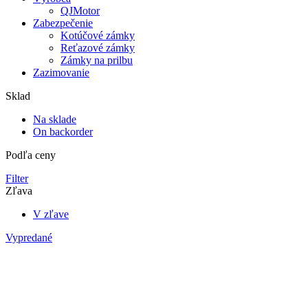
QJMotor
Zabezpečenie
Kotúčové zámky
Reťazové zámky
Zámky na prilbu
Zazimovanie
Sklad
Na sklade
On backorder
Podľa ceny
Filter
Zľava
V zľave
Vypredané