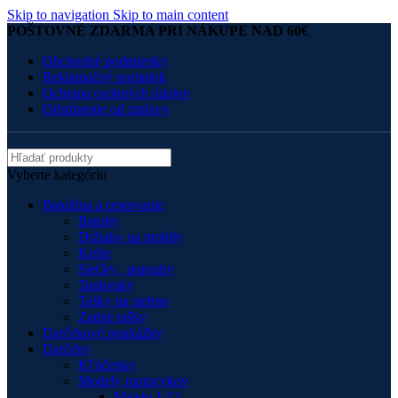
Skip to navigation
Skip to main content
POŠTOVNÉ ZDARMA PRI NÁKUPE NAD 60€
Obchodné podmienky
Reklamačný poriadok
Ochrana osobných údajov
Odstúpenie od zmluvy
Vyberte kategóriu
Batožina a cestovanie
Batohy
Držiaky na mobily
Kufre
Sieťky , popruhy
Tankvaky
Tašky na stehno
Zadné tašky
Darčekové poukážky
Darčeky
Kľúčenky
Modely motocykov
Maisto 1:12