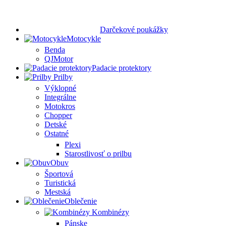
Darčekové poukážky
Motocykle
Benda
QJMotor
Padacie protektory
Prilby
Výklopné
Integrálne
Motokros
Chopper
Detské
Ostatné
Plexi
Starostlivosť o prilbu
Obuv
Športová
Turistická
Mestská
Oblečenie
Kombinézy
Pánske