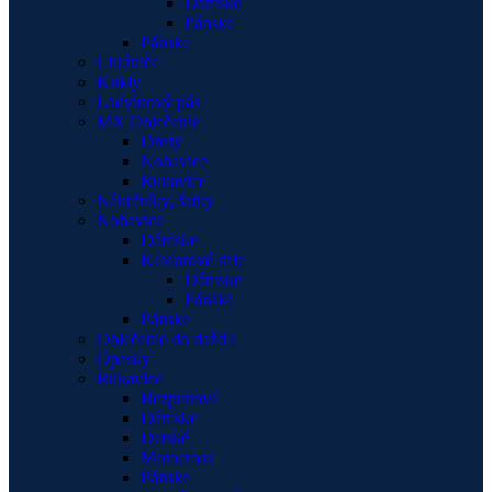
Dámske
Pánske
Pánske
Chrániče
Kukly
Ladvinový pás
MX Oblečenie
Dresy
Nohavice
Rukavice
Nákrčníky, šatky
Nohavice
Dámske
Kevlarové rifle
Dámske
Pánske
Pánske
Oblečenie do dažďa
Opasky
Rukavice
Bezprstové
Dámske
Detské
Motocross
Pánske