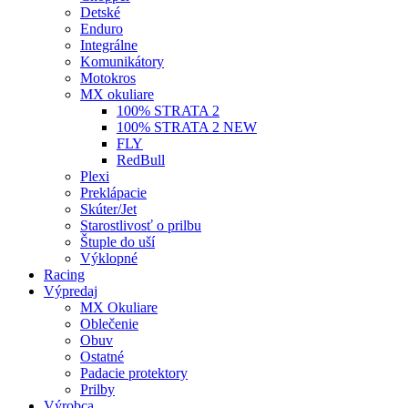
Detské
Enduro
Integrálne
Komunikátory
Motokros
MX okuliare
100% STRATA 2
100% STRATA 2 NEW
FLY
RedBull
Plexi
Preklápacie
Skúter/Jet
Starostlivosť o prilbu
Štuple do uší
Výklopné
Racing
Výpredaj
MX Okuliare
Oblečenie
Obuv
Ostatné
Padacie protektory
Prilby
Výrobca