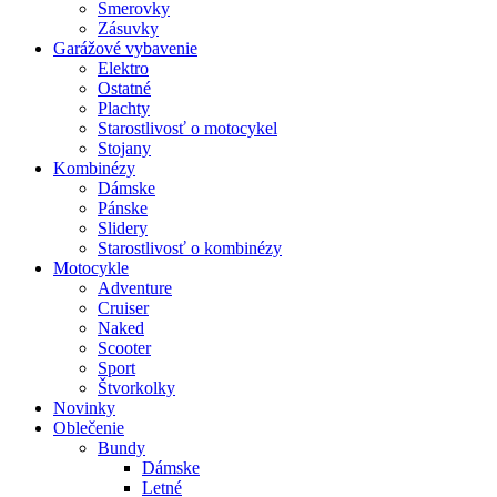
Smerovky
Zásuvky
Garážové vybavenie
Elektro
Ostatné
Plachty
Starostlivosť o motocykel
Stojany
Kombinézy
Dámske
Pánske
Slidery
Starostlivosť o kombinézy
Motocykle
Adventure
Cruiser
Naked
Scooter
Sport
Štvorkolky
Novinky
Oblečenie
Bundy
Dámske
Letné