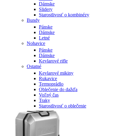
Dámske
Slidery
Starostlivosť o kombinézy
Bundy
Pánske
Dámske
Letné
Nohavice
Pánske
Dámske
Kevlarové rifle
Ostatné
Kevlarové mikiny
Rukavice
Termoprádlo
Oblečenie do dažďa
Voľný čas
Traky
Starostlivosť o oblečenie