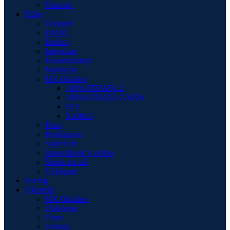
Triumph
Prilby
Chopper
Detské
Enduro
Integrálne
Komunikátory
Motokros
MX okuliare
100% STRATA 2
100% STRATA 2 NEW
FLY
RedBull
Plexi
Preklápacie
Skúter/Jet
Starostlivosť o prilbu
Štuple do uší
Výklopné
Racing
Výpredaj
MX Okuliare
Oblečenie
Obuv
Ostatné