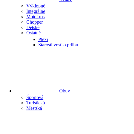
Výklopné
Integrálne
Motokros
Chopper
Detské
Ostatné
Plexi
Starostlivosť o prilbu
Obuv
Športová
Turistická
Mestská