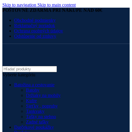
Skip to navigation
Skip to main content
POŠTOVNÉ ZDARMA PRI NÁKUPE NAD 60€
Obchodné podmienky
Reklamačný poriadok
Ochrana osobných údajov
Odstúpenie od zmluvy
Vyberte kategóriu
Batožina a cestovanie
Batohy
Držiaky na mobily
Kufre
Sieťky , popruhy
Tankvaky
Tašky na stehno
Zadné tašky
Darčekové poukážky