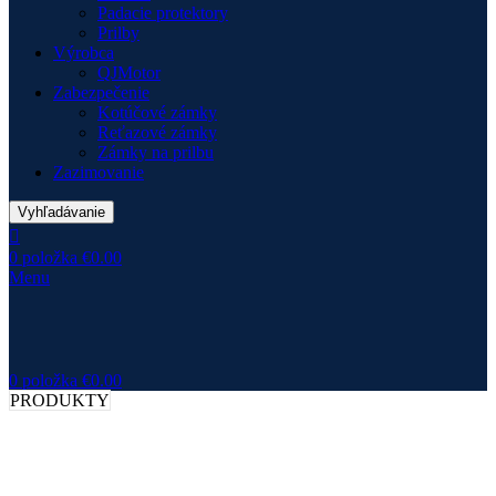
Padacie protektory
Prilby
Výrobca
QJMotor
Zabezpečenie
Kotúčové zámky
Reťazové zámky
Zámky na prilbu
Zazimovanie
Vyhľadávanie
0
položka
€
0.00
Menu
0
položka
€
0.00
PRODUKTY