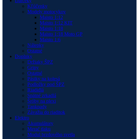
Darčeky
Kľúčenky
Modely motocykov
Maisto 1:12
Maisto 1:12 KIT
Maisto 1:18
Maisto 1:18 Moto GP
Maisto 1:6
Nálepky
Ostatné
Doplnky
Držiaky ŠPZ
Gripy
Ostatné
Pásiky na kolesá
Podložky pod ŠPZ
Riadidlá
Spätné zrkadlá
Šróby na plexi
Tankpady
Závažia do riaditok
Elektro
Akumulátory
Merač tlaku
Modul brzdového svetla