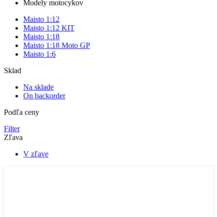
Modely motocykov
Maisto 1:12
Maisto 1:12 KIT
Maisto 1:18
Maisto 1:18 Moto GP
Maisto 1:6
Sklad
Na sklade
On backorder
Podľa ceny
Filter
Zľava
V zľave