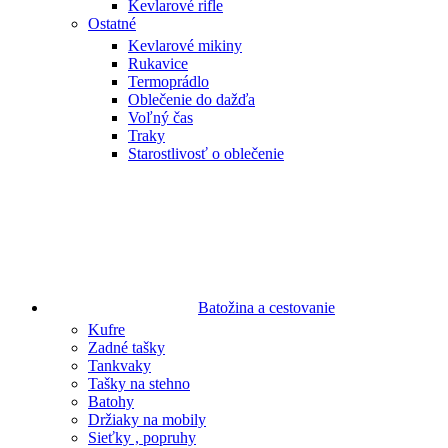
Kevlarové rifle
Ostatné
Kevlarové mikiny
Rukavice
Termoprádlo
Oblečenie do dažďa
Voľný čas
Traky
Starostlivosť o oblečenie
Batožina a cestovanie
Kufre
Zadné tašky
Tankvaky
Tašky na stehno
Batohy
Držiaky na mobily
Sieťky , popruhy