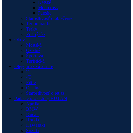
Detské
Motocross
Pánske
Starostlivosť o oblečenie
Termoprádlo
Traky
Voľný čas
Obuv
Mestská
Ostatné
Športová
Turistická
Oleje, mazivá a filtre
2T
4T
Filtre
Ostatné
Starostlivosť o reťaz
Padacie protektory RUTAN
Aprilia
BMW
Ducati
Honda
Kawasaki
Suzuki