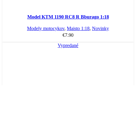
Model KTM 1190 RC8 R Bburago 1:18
Modely motocykov
,
Maisto 1:18
,
Novinky
€
7.90
Vypredané