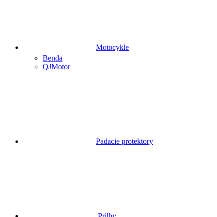
Motocykle
Benda
QJMotor
Padacie protektory
Prilby