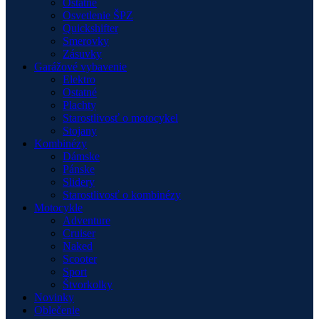
Ostatné
Osvetlenie ŠPZ
Quickshifter
Smerovky
Zásuvky
Garážové vybavenie
Elektro
Ostatné
Plachty
Starostlivosť o motocykel
Stojany
Kombinézy
Dámske
Pánske
Slidery
Starostlivosť o kombinézy
Motocykle
Adventure
Cruiser
Naked
Scooter
Sport
Štvorkolky
Novinky
Oblečenie