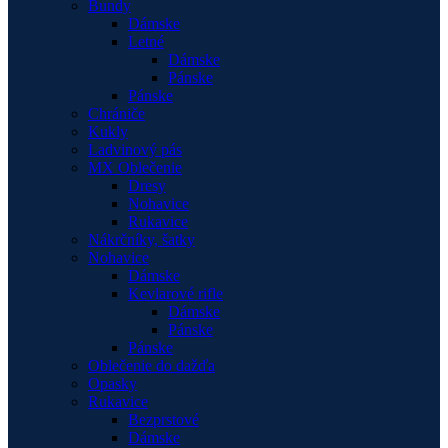
Bundy
Dámske
Letné
Dámske
Pánske
Pánske
Chrániče
Kukly
Ladvinový pás
MX Oblečenie
Dresy
Nohavice
Rukavice
Nákrčníky, šatky
Nohavice
Dámske
Kevlarové rifle
Dámske
Pánske
Pánske
Oblečenie do dažďa
Opasky
Rukavice
Bezprstové
Dámske