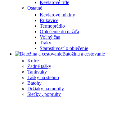
Kevlarové rifle
Ostatné
Kevlarové mikiny
Rukavice
Termoprádlo
Oblečenie do dažďa
Voľný čas
Traky
Starostlivosť o oblečenie
Batožina a cestovanie
Kufre
Zadné tašky
Tankvaky
Tašky na stehno
Batohy
Držiaky na mobily
Sieťky , popruhy