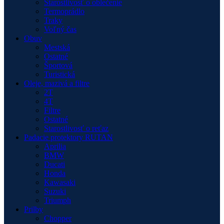
Starostlivosť o oblečenie
Termoprádlo
Traky
Voľný čas
Obuv
Mestská
Ostatné
Športová
Turistická
Oleje, mazivá a filtre
2T
4T
Filtre
Ostatné
Starostlivosť o reťaz
Padacie protektory RUTAN
Aprilia
BMW
Ducati
Honda
Kawasaki
Suzuki
Triumph
Prilby
Chopper