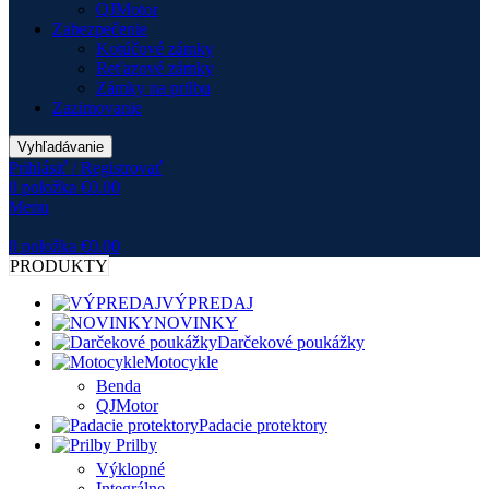
QJMotor
Zabezpečenie
Kotúčové zámky
Reťazové zámky
Zámky na prilbu
Zazimovanie
Vyhľadávanie
Prihlásiť / Registrovať
0
položka
€
0.00
Menu
0
položka
€
0.00
PRODUKTY
VÝPREDAJ
NOVINKY
Darčekové poukážky
Motocykle
Benda
QJMotor
Padacie protektory
Prilby
Výklopné
Integrálne