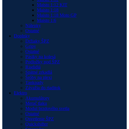
Maisto 1:12 KIT
Maisto 1:18
Maisto 1:18 Moto GP
Maisto 1:6
Nálepky
Ostatné
Doplnky
Držiaky ŠPZ
Gripy
Ostatné
Pásiky na kolesá
Podložky pod ŠPZ
Riadidlá
Spätné zrkadlá
Šróby na plexi
Tankpady
Závažia do riaditok
Elektro
Akumulátory
Merač tlaku
Modul brzdového svetla
Ostatné
Osvetlenie ŠPZ
Quickshifter