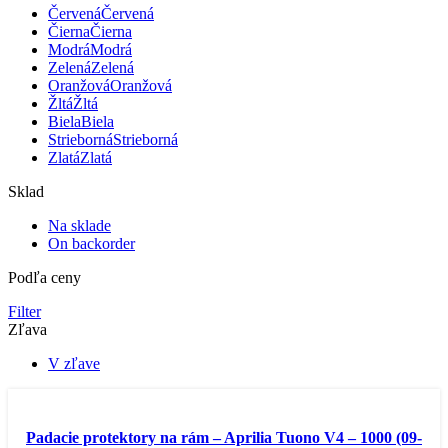
Červená
Červená
Čierna
Čierna
Modrá
Modrá
Zelená
Zelená
Oranžová
Oranžová
Žltá
Žltá
Biela
Biela
Strieborná
Strieborná
Zlatá
Zlatá
Sklad
Na sklade
On backorder
Podľa ceny
Filter
Zľava
V zľave
-10%
Padacie protektory na rám – Aprilia Tuono V4 – 1000 (09-