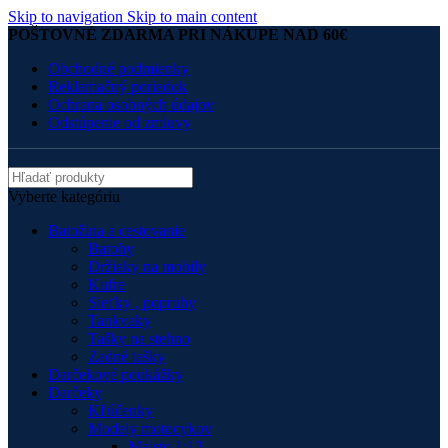
Skip to navigation
Skip to main content
POŠTOVNÉ ZDARMA PRI NÁKUPE NAD 60€
Obchodné podmienky
Reklamačný poriadok
Ochrana osobných údajov
Odstúpenie od zmluvy
Vyberte kategóriu
Batožina a cestovanie
Batohy
Držiaky na mobily
Kufre
Sieťky , popruhy
Tankvaky
Tašky na stehno
Zadné tašky
Darčekové poukážky
Darčeky
Kľúčenky
Modely motocykov
Maisto 1:12