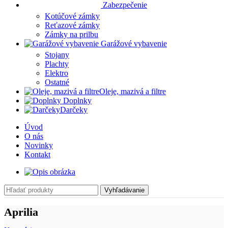
Zabezpečenie
Kotúčové zámky
Reťazové zámky
Zámky na prilbu
Garážové vybavenie
Stojany
Plachty
Elektro
Ostatné
Oleje, mazivá a filtre
Doplnky
Darčeky
Úvod
O nás
Novinky
Kontakt
Vyhľadávanie
Aprilia