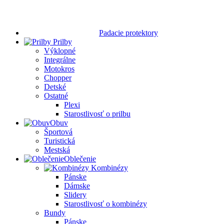
Padacie protektory
Prilby
Výklopné
Integrálne
Motokros
Chopper
Detské
Ostatné
Plexi
Starostlivosť o prilbu
Obuv
Športová
Turistická
Mestská
Oblečenie
Kombinézy
Pánske
Dámske
Slidery
Starostlivosť o kombinézy
Bundy
Pánske