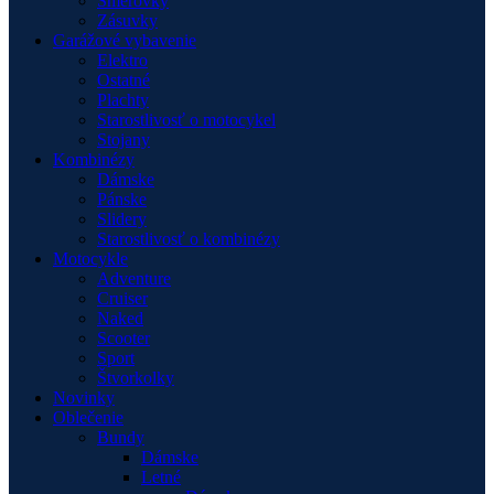
Smerovky
Zásuvky
Garážové vybavenie
Elektro
Ostatné
Plachty
Starostlivosť o motocykel
Stojany
Kombinézy
Dámske
Pánske
Slidery
Starostlivosť o kombinézy
Motocykle
Adventure
Cruiser
Naked
Scooter
Sport
Štvorkolky
Novinky
Oblečenie
Bundy
Dámske
Letné