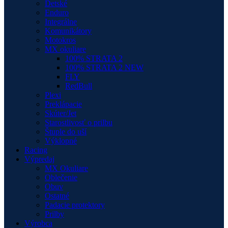
Detské
Enduro
Integrálne
Komunikátory
Motokros
MX okuliare
100% STRATA 2
100% STRATA 2 NEW
FLY
RedBull
Plexi
Preklápacie
Skúter/Jet
Starostlivosť o prilbu
Štuple do uší
Výklopné
Racing
Výpredaj
MX Okuliare
Oblečenie
Obuv
Ostatné
Padacie protektory
Prilby
Výrobca