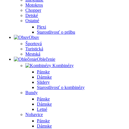
Motokros
Chopper
Detské
Ostatné
Plexi
Starostlivosť o prilbu
Obuv
Športová
Turistická
Mestská
Oblečenie
Kombinézy
Pánske
Dámske
Slidery
Starostlivosť o kombinézy
Bundy
Pánske
Dámske
Letné
Nohavice
Pánske
Dámske