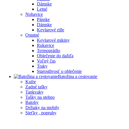
Dámske
Letné
Nohavice
Pánske
Dámske
Kevlarové rifle
Ostatné
Kevlarové mikiny
Rukavice
Termoprádlo
Oblečenie do dažďa
Voľný čas
Traky
Starostlivosť o oblečenie
Batožina a cestovanie
Kufre
Zadné tašky
Tankvaky
Tašky na stehno
Batohy
Držiaky na mobily
Sieťky , popruhy