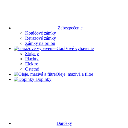
Zabezpečenie
Kotúčové zámky
Reťazové zámky
Zámky na prilbu
Garážové vybavenie
Stojany
Plachty
Elektro
Ostatné
Oleje, mazivá a filtre
Doplnky
Darčeky