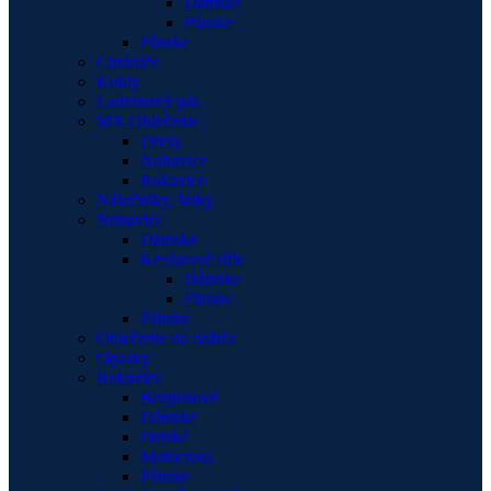
Dámske
Pánske
Pánske
Chrániče
Kukly
Ladvinový pás
MX Oblečenie
Dresy
Nohavice
Rukavice
Nákrčníky, šatky
Nohavice
Dámske
Kevlarové rifle
Dámske
Pánske
Pánske
Oblečenie do dažďa
Opasky
Rukavice
Bezprstové
Dámske
Detské
Motocross
Pánske