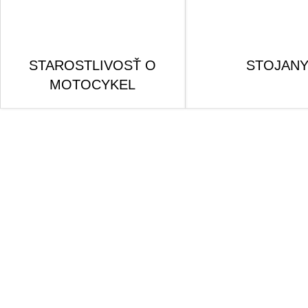
STAROSTLIVOSŤ O
STOJAN
MOTOCYKEL