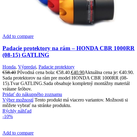
Add to compare
Padacie protektory na rám – HONDA CBR 1000RR
(08-15) GATLING
Honda
,
Výpredaj
,
Padacie protektory
€
58.40
Pôvodná cena bola: €58.40.
€
40.90
Aktuálna cena je: €40.90.
Sada protektorov na rám pre model HONDA CBR 1000RR (08-
15).Tvar GATLING.Sada obsahuje kompletný montážny materiál
vrátane šróbov.
Pridať do nákupného zoznamu
Výber možností
Tento produkt má viacero variantov. Možnosti si
môžete vybrať na stránke produktu.
Rýchly náhľad
-10%
Add to compare