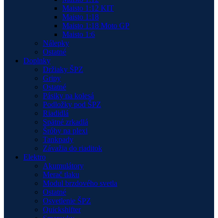
Maisto 1:12 KIT
Maisto 1:18
Maisto 1:18 Moto GP
Maisto 1:6
Nálepky
Ostatné
Doplnky
Držiaky ŠPZ
Gripy
Ostatné
Pásiky na kolesá
Podložky pod ŠPZ
Riadidlá
Spätné zrkadlá
Šróby na plexi
Tankpady
Závažia do riaditok
Elektro
Akumulátory
Merač tlaku
Modul brzdového svetla
Ostatné
Osvetlenie ŠPZ
Quickshifter