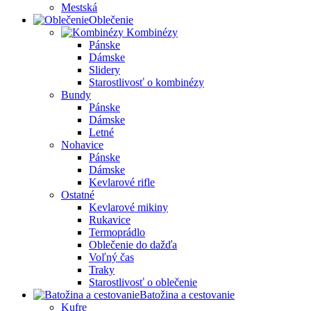
Mestská
Oblečenie
Kombinézy
Pánske
Dámske
Slidery
Starostlivosť o kombinézy
Bundy
Pánske
Dámske
Letné
Nohavice
Pánske
Dámske
Kevlarové rifle
Ostatné
Kevlarové mikiny
Rukavice
Termoprádlo
Oblečenie do dažďa
Voľný čas
Traky
Starostlivosť o oblečenie
Batožina a cestovanie
Kufre