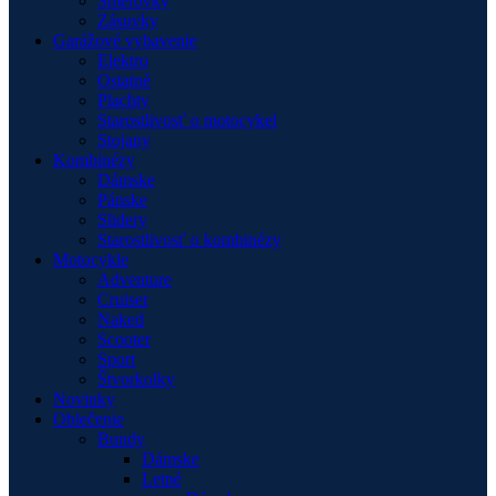
Smerovky
Zásuvky
Garážové vybavenie
Elektro
Ostatné
Plachty
Starostlivosť o motocykel
Stojany
Kombinézy
Dámske
Pánske
Slidery
Starostlivosť o kombinézy
Motocykle
Adventure
Cruiser
Naked
Scooter
Sport
Štvorkolky
Novinky
Oblečenie
Bundy
Dámske
Letné