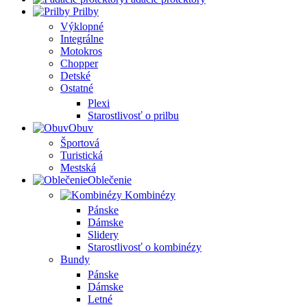
Prilby
Výklopné
Integrálne
Motokros
Chopper
Detské
Ostatné
Plexi
Starostlivosť o prilbu
Obuv
Športová
Turistická
Mestská
Oblečenie
Kombinézy
Pánske
Dámske
Slidery
Starostlivosť o kombinézy
Bundy
Pánske
Dámske
Letné