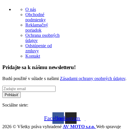
O nás
Obchodné
podmienky
Reklamačný
poriadok
Ochrana osobných
údajov
Odstúpenie od
zmluvy
Kontakt
Pridajte sa k nášmu newsletteru!
Budú použité v súlade s našimi
Zásadami ochrany osobných údajov
.
Sociálne siete:
Facebook
Instagram
2026 © Všetky práva vyhradené
AV MOTO s.r.o.
Web spravuje