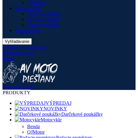
QJMotor
Zabezpečenie
Kotúčové zámky
Reťazové zámky
Zámky na prilbu
Zazimovanie
Vyhľadávanie
Prihlásiť / Registrovať
0
položka
€
0.00
Menu
0
položka
€
0.00
PRODUKTY
VÝPREDAJ
NOVINKY
Darčekové poukážky
Motocykle
Benda
QJMotor
Padacie protektory