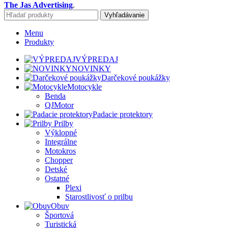
The Jas Advertising
.
Vyhľadávanie
Menu
Produkty
VÝPREDAJ
NOVINKY
Darčekové poukážky
Motocykle
Benda
QJMotor
Padacie protektory
Prilby
Výklopné
Integrálne
Motokros
Chopper
Detské
Ostatné
Plexi
Starostlivosť o prilbu
Obuv
Športová
Turistická