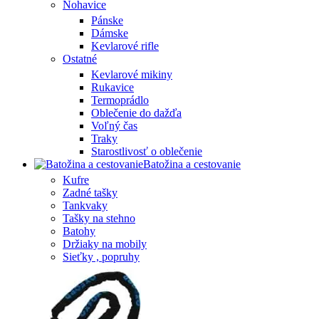
Nohavice
Pánske
Dámske
Kevlarové rifle
Ostatné
Kevlarové mikiny
Rukavice
Termoprádlo
Oblečenie do dažďa
Voľný čas
Traky
Starostlivosť o oblečenie
Batožina a cestovanie
Kufre
Zadné tašky
Tankvaky
Tašky na stehno
Batohy
Držiaky na mobily
Sieťky , popruhy