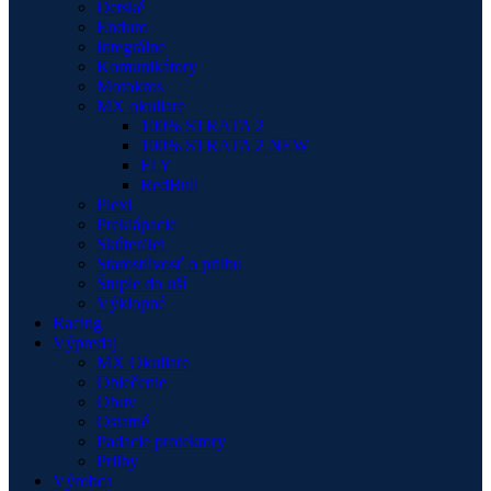
Detské
Enduro
Integrálne
Komunikátory
Motokros
MX okuliare
100% STRATA 2
100% STRATA 2 NEW
FLY
RedBull
Plexi
Preklápacie
Skúter/Jet
Starostlivosť o prilbu
Štuple do uší
Výklopné
Racing
Výpredaj
MX Okuliare
Oblečenie
Obuv
Ostatné
Padacie protektory
Prilby
Výrobca