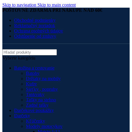
Skip to navigation
Skip to main content
POŠTOVNÉ ZDARMA PRI NÁKUPE NAD 60€
Obchodné podmienky
Reklamačný poriadok
Ochrana osobných údajov
Odstúpenie od zmluvy
Vyberte kategóriu
Batožina a cestovanie
Batohy
Držiaky na mobily
Kufre
Sieťky , popruhy
Tankvaky
Tašky na stehno
Zadné tašky
Darčekové poukážky
Darčeky
Kľúčenky
Modely motocykov
Maisto 1:12