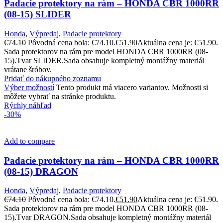
Padacie protektory na rám – HONDA CBR 1000RR
(08-15) SLIDER
Honda
,
Výpredaj
,
Padacie protektory
€
74.10
Pôvodná cena bola: €74.10.
€
51.90
Aktuálna cena je: €51.90.
Sada protektorov na rám pre model HONDA CBR 1000RR (08-
15).Tvar SLIDER.Sada obsahuje kompletný montážny materiál
vrátane šróbov.
Pridať do nákupného zoznamu
Výber možností
Tento produkt má viacero variantov. Možnosti si
môžete vybrať na stránke produktu.
Rýchly náhľad
-30%
Add to compare
Padacie protektory na rám – HONDA CBR 1000RR
(08-15) DRAGON
Honda
,
Výpredaj
,
Padacie protektory
€
74.10
Pôvodná cena bola: €74.10.
€
51.90
Aktuálna cena je: €51.90.
Sada protektorov na rám pre model HONDA CBR 1000RR (08-
15).Tvar DRAGON.Sada obsahuje kompletný montážny materiál