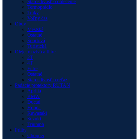
Starostlivosť o oblečenie
Termoprádlo
Traky
Voľný čas
Obuv
Mestská
Ostatné
Športová
Turistická
Oleje, mazivá a filtre
2T
4T
Filtre
Ostatné
Starostlivosť o reťaz
Padacie protektory RUTAN
Aprilia
BMW
Ducati
Honda
Kawasaki
Suzuki
Triumph
Prilby
Chopper