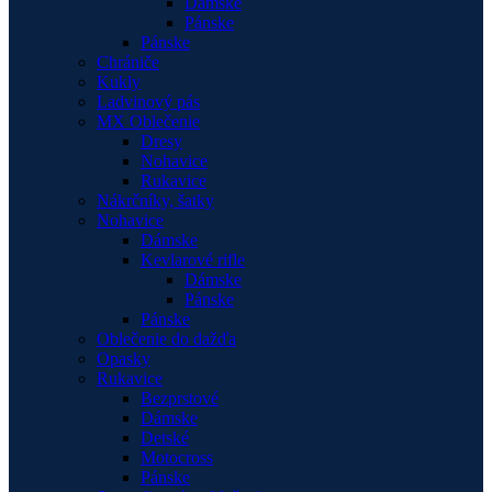
Dámske
Pánske
Pánske
Chrániče
Kukly
Ladvinový pás
MX Oblečenie
Dresy
Nohavice
Rukavice
Nákrčníky, šatky
Nohavice
Dámske
Kevlarové rifle
Dámske
Pánske
Pánske
Oblečenie do dažďa
Opasky
Rukavice
Bezprstové
Dámske
Detské
Motocross
Pánske