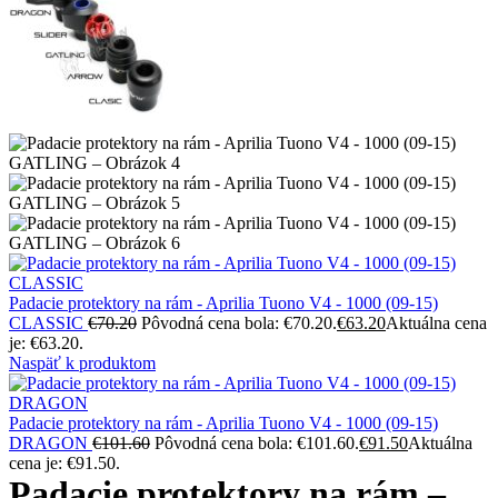
Padacie protektory na rám - Aprilia Tuono V4 - 1000 (09-15)
CLASSIC
€
70.20
Pôvodná cena bola: €70.20.
€
63.20
Aktuálna cena
je: €63.20.
Naspäť k produktom
Padacie protektory na rám - Aprilia Tuono V4 - 1000 (09-15)
DRAGON
€
101.60
Pôvodná cena bola: €101.60.
€
91.50
Aktuálna
cena je: €91.50.
Padacie protektory na rám –