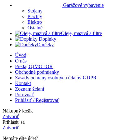
Garážové vybavenie
Stojany
Plachty
Elektro
Ostatné
Oleje, mazivá a filtre
Doplnky
Darčeky
Úvod
O nás
Predaj QJMOTOR
Obchodné podmienky
Zásady ochrany osobných údajov GDPR
Kontakt
Zoznam želaní
Porovnať
Prihlásiť / Registrovať
Nákupný košík
Zatvoriť
Prihlásiť sa
Zatvoriť
Nemáte ešte účet?