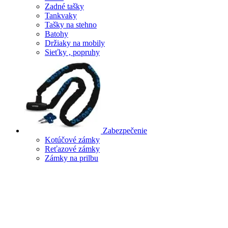
Zadné tašky
Tankvaky
Tašky na stehno
Batohy
Držiaky na mobily
Sieťky , popruhy
Zabezpečenie
Kotúčové zámky
Reťazové zámky
Zámky na prilbu