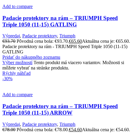
Add to compare
Padacie protektory na rám – TRIUMPH Speed
Triple 1050 (11-15) GATLING
Výpredaj
,
Padacie protektory
,
Triumph
€
93.70
Pôvodná cena bola: €93.70.
€
65.60
Aktuálna cena je: €65.60.
Padacie protektory na rám - TRIUMPH Speed Triple 1050 (11-15)
GATLING
Pridať do nákupného zoznamu
Výber možností
Tento produkt má viacero variantov. Možnosti si
môžete vybrať na stránke produktu.
Rýchly náhľad
-30%
Add to compare
Padacie protektory na rám – TRIUMPH Speed
Triple 1050 (11-15) ARROW
Výpredaj
,
Padacie protektory
,
Triumph
€
78.00
Pôvodná cena bola: €78.00.
€
54.60
Aktuálna cena je: €54.60.