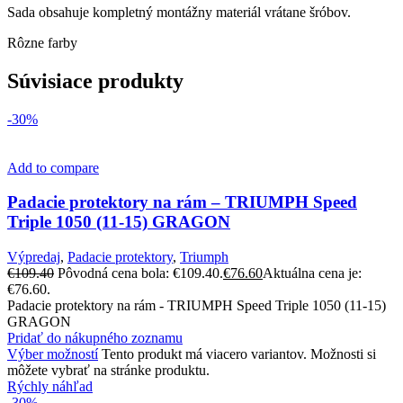
Sada obsahuje kompletný montážny materiál vrátane šróbov.
Rôzne farby
Súvisiace produkty
-30%
Add to compare
Padacie protektory na rám – TRIUMPH Speed
Triple 1050 (11-15) GRAGON
Výpredaj
,
Padacie protektory
,
Triumph
€
109.40
Pôvodná cena bola: €109.40.
€
76.60
Aktuálna cena je:
€76.60.
Padacie protektory na rám - TRIUMPH Speed Triple 1050 (11-15)
GRAGON
Pridať do nákupného zoznamu
Výber možností
Tento produkt má viacero variantov. Možnosti si
môžete vybrať na stránke produktu.
Rýchly náhľad
-30%