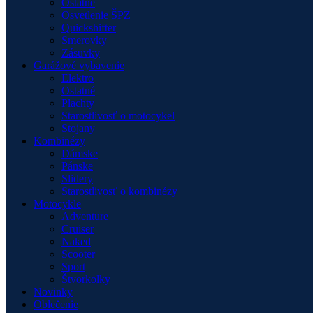
Ostatné
Osvetlenie ŠPZ
Quickshifter
Smerovky
Zásuvky
Garážové vybavenie
Elektro
Ostatné
Plachty
Starostlivosť o motocykel
Stojany
Kombinézy
Dámske
Pánske
Slidery
Starostlivosť o kombinézy
Motocykle
Adventure
Cruiser
Naked
Scooter
Sport
Štvorkolky
Novinky
Oblečenie