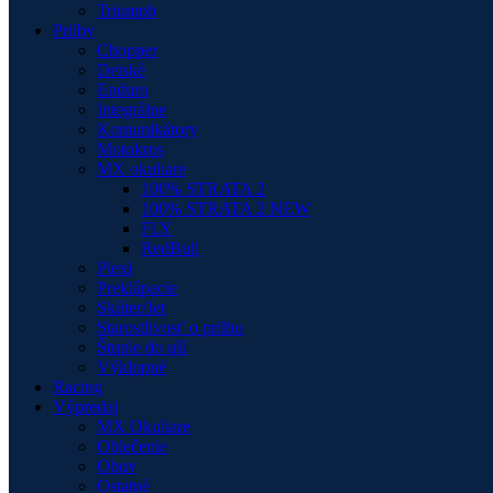
Triumph
Prilby
Chopper
Detské
Enduro
Integrálne
Komunikátory
Motokros
MX okuliare
100% STRATA 2
100% STRATA 2 NEW
FLY
RedBull
Plexi
Preklápacie
Skúter/Jet
Starostlivosť o prilbu
Štuple do uší
Výklopné
Racing
Výpredaj
MX Okuliare
Oblečenie
Obuv
Ostatné