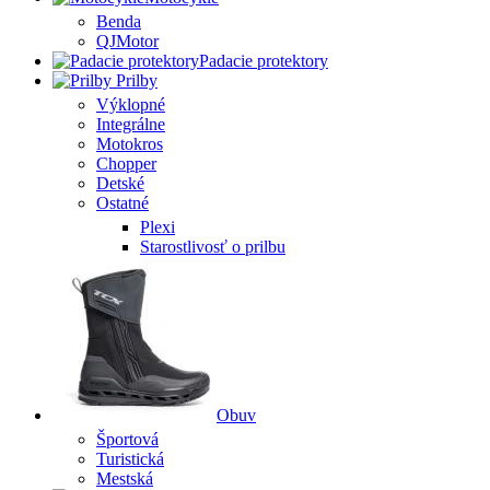
Benda
QJMotor
Padacie protektory
Prilby
Výklopné
Integrálne
Motokros
Chopper
Detské
Ostatné
Plexi
Starostlivosť o prilbu
Obuv
Športová
Turistická
Mestská