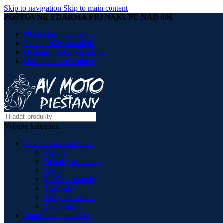
Skip to navigation
Skip to main content
POŠTOVNÉ ZDARMA PRI NÁKUPE NAD 60€
Obchodné podmienky
Reklamačný poriadok
Ochrana osobných údajov
Odstúpenie od zmluvy
Vyberte kategóriu
Batožina a cestovanie
Batohy
Držiaky na mobily
Kufre
Sieťky , popruhy
Tankvaky
Tašky na stehno
Zadné tašky
Darčekové poukážky