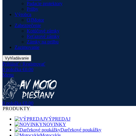
Padacie protektory
Prilby
Výrobca
QJMotor
Zabezpečenie
Kotúčové zámky
Reťazové zámky
Zámky na prilbu
Zazimovanie
Vyhľadávanie
Prihlásiť / Registrovať
0
položka
€
0.00
Menu
0
položka
€
0.00
PRODUKTY
VÝPREDAJ
NOVINKY
Darčekové poukážky
Motocykle