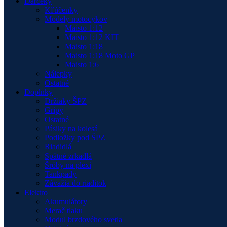
Darčeky
Kľúčenky
Modely motocykov
Maisto 1:12
Maisto 1:12 KIT
Maisto 1:18
Maisto 1:18 Moto GP
Maisto 1:6
Nálepky
Ostatné
Doplnky
Držiaky ŠPZ
Gripy
Ostatné
Pásiky na kolesá
Podložky pod ŠPZ
Riadidlá
Spätné zrkadlá
Šróby na plexi
Tankpady
Závažia do riaditok
Elektro
Akumulátory
Merač tlaku
Modul brzdového svetla