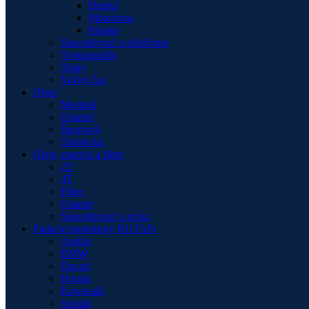
Detské
Motocross
Pánske
Starostlivosť o oblečenie
Termoprádlo
Traky
Voľný čas
Obuv
Mestská
Ostatné
Športová
Turistická
Oleje, mazivá a filtre
2T
4T
Filtre
Ostatné
Starostlivosť o reťaz
Padacie protektory RUTAN
Aprilia
BMW
Ducati
Honda
Kawasaki
Suzuki