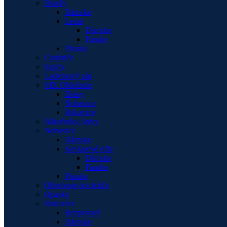
Bundy
Dámske
Letné
Dámske
Pánske
Pánske
Chrániče
Kukly
Ladvinový pás
MX Oblečenie
Dresy
Nohavice
Rukavice
Nákrčníky, šatky
Nohavice
Dámske
Kevlarové rifle
Dámske
Pánske
Pánske
Oblečenie do dažďa
Opasky
Rukavice
Bezprstové
Dámske