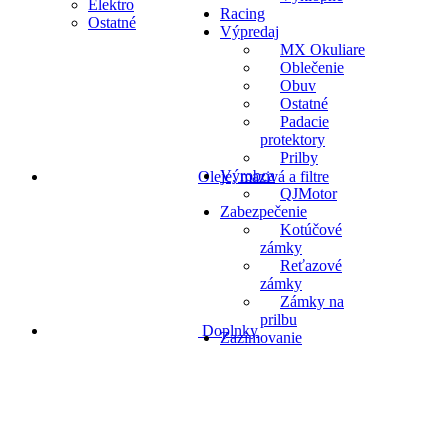
Elektro
Racing
Ostatné
Výpredaj
MX Okuliare
Oblečenie
Obuv
Ostatné
Padacie
protektory
Prilby
Výrobca
Oleje, mazivá a filtre
QJMotor
Zabezpečenie
Kotúčové
zámky
Reťazové
zámky
Zámky na
prilbu
Doplnky
Zazimovanie