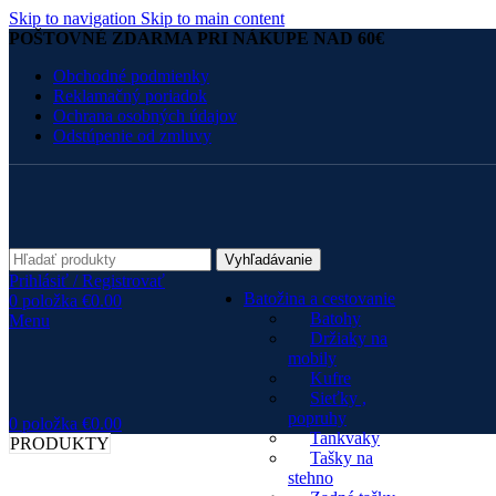
Skip to navigation
Skip to main content
POŠTOVNÉ ZDARMA PRI NÁKUPE NAD 60€
Obchodné podmienky
Reklamačný poriadok
Ochrana osobných údajov
Odstúpenie od zmluvy
Vyhľadávanie
Prihlásiť / Registrovať
Batožina a cestovanie
0
položka
€
0.00
Batohy
Menu
Držiaky na
mobily
Kufre
Sieťky ,
popruhy
0
položka
€
0.00
Tankvaky
PRODUKTY
Tašky na
stehno