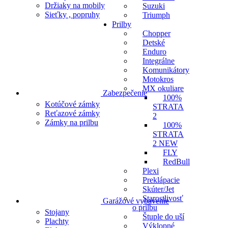
Držiaky na mobily
Suzuki
Sieťky , popruhy
Triumph
Prilby
Chopper
Detské
Enduro
Integrálne
Komunikátory
Motokros
MX okuliare
Zabezpečenie
100%
Kotúčové zámky
STRATA
Reťazové zámky
2
Zámky na prilbu
100%
STRATA
2 NEW
FLY
RedBull
Plexi
Preklápacie
Skúter/Jet
Starostlivosť
Garážové vybavenie
o prilbu
Stojany
Štuple do uší
Plachty
Výklopné