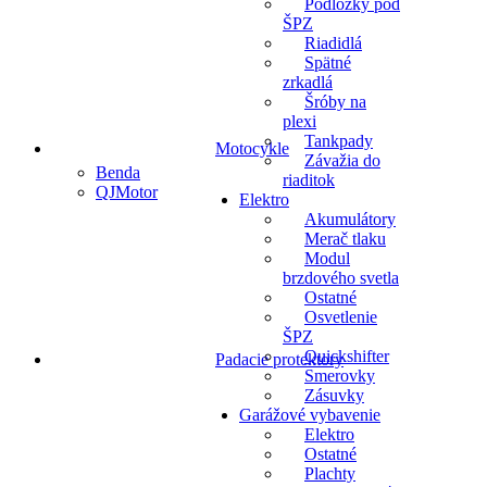
Podložky pod
ŠPZ
Riadidlá
Spätné
zrkadlá
Šróby na
plexi
Tankpady
Motocykle
Závažia do
Benda
riaditok
QJMotor
Elektro
Akumulátory
Merač tlaku
Modul
brzdového svetla
Ostatné
Osvetlenie
ŠPZ
Quickshifter
Padacie protektory
Smerovky
Zásuvky
Garážové vybavenie
Elektro
Ostatné
Plachty