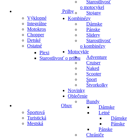
Starostlivosť
o motocykel
Prilby
Stojany
Výklopné
Kombinézy
Integrálne
Dámske
Motokros
Pánske
Chopper
Slidery
Detské
Starostlivosť
Ostatné
o kombinézy
Motocykle
Plexi
Adventure
Starostlivosť o prilbu
Cruiser
Naked
Scooter
Sport
Štvorkolky
Novinky
Oblečenie
Bundy
Obuv
Dámske
Športová
Letné
Turistická
Dámske
Mestská
Pánske
Pánske
Chrániče