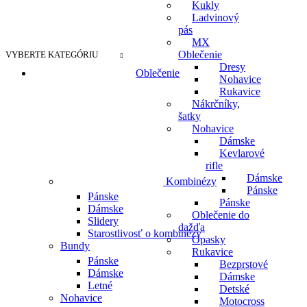
Kukly
Ladvinový
pás
MX
Oblečenie
VYBERTE KATEGÓRIU
Dresy
Oblečenie
Nohavice
Rukavice
Nákrčníky,
šatky
Nohavice
Dámske
Kevlarové
rifle
Dámske
Kombinézy
Pánske
Pánske
Pánske
Dámske
Oblečenie do
Slidery
dažďa
Starostlivosť o kombinézy
Opasky
Bundy
Rukavice
Pánske
Bezprstové
Dámske
Dámske
Letné
Detské
Nohavice
Motocross