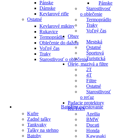
Pánske
Pánske
Dámske
Starostlivosť
Kevlarové rifle
o oblečenie
Ostatné
Termoprádlo
Traky
Kevlarové mikiny
Voľný čas
Rukavice
Obuv
Termoprádlo
Mestská
Oblečenie do dažďa
Ostatné
Voľný čas
Športová
Traky
Turistická
Starostlivosť o oblečenie
Oleje, mazivá a filtre
2T
4T
Filtre
Ostatné
Starostlivosť
o reťaz
Padacie protektory
Batožina a cestovanie
RUTAN
Kufre
Aprilia
Zadné tašky
BMW
Tankvaky
Ducati
Tašky na stehno
Honda
Batohy
Kawasaki