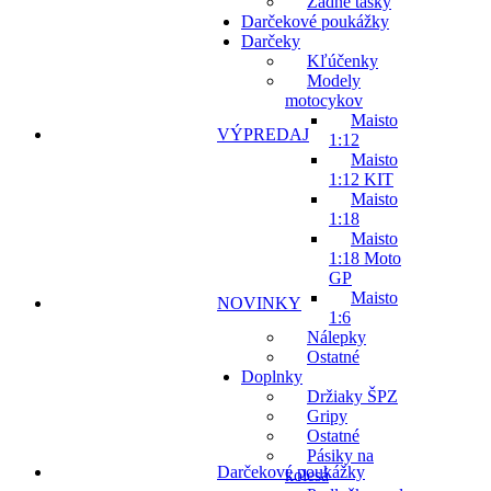
Zadné tašky
Darčekové poukážky
Darčeky
Kľúčenky
Modely
motocykov
Maisto
VÝPREDAJ
1:12
Maisto
1:12 KIT
Maisto
1:18
Maisto
1:18 Moto
GP
Maisto
NOVINKY
1:6
Nálepky
Ostatné
Doplnky
Držiaky ŠPZ
Gripy
Ostatné
Pásiky na
Darčekové poukážky
kolesá