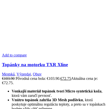
Add to compare
Topánky na motorku TXR Xline
Mestská
,
Výpredaj
,
Obuv
€
103.90
Pôvodná cena bola: €103.90.
€
72.75
Aktuálna cena je:
€72.75.
Vonkajší materiál topánok tvorí Micro syntetická koža
,
ktorá vám zaručí pevnosť.
Vnútro topánok zahŕňa 3D Mesh podšívku
, ktorá
poskytuje optimálnu reguláciu teploty, a preto sa v topánkach
budete vždy cítiť príjemne.