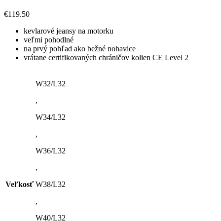
€
119.50
kevlarové jeansy na motorku
veľmi pohodlné
na prvý pohľad ako bežné nohavice
vrátane certifikovaných chráničov kolien CE Level 2
W32/L32
,
W34/L32
,
W36/L32
,
Veľkosť
W38/L32
,
W40/L32