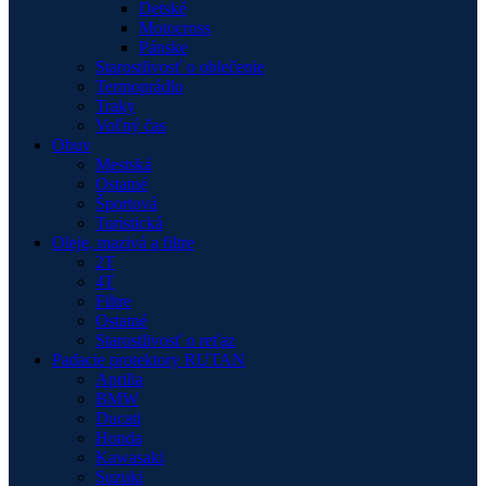
Detské
Motocross
Pánske
Starostlivosť o oblečenie
Termoprádlo
Traky
Voľný čas
Obuv
Mestská
Ostatné
Športová
Turistická
Oleje, mazivá a filtre
2T
4T
Filtre
Ostatné
Starostlivosť o reťaz
Padacie protektory RUTAN
Aprilia
BMW
Ducati
Honda
Kawasaki
Suzuki