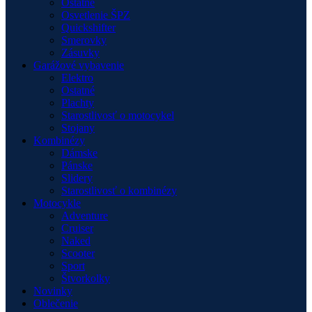
Ostatné
Osvetlenie ŠPZ
Quickshifter
Smerovky
Zásuvky
Garážové vybavenie
Elektro
Ostatné
Plachty
Starostlivosť o motocykel
Stojany
Kombinézy
Dámske
Pánske
Slidery
Starostlivosť o kombinézy
Motocykle
Adventure
Cruiser
Naked
Scooter
Sport
Štvorkolky
Novinky
Oblečenie