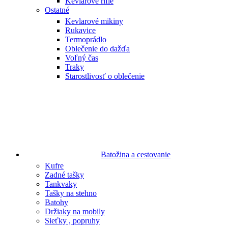
Kevlarové rifle
Ostatné
Kevlarové mikiny
Rukavice
Termoprádlo
Oblečenie do dažďa
Voľný čas
Traky
Starostlivosť o oblečenie
Batožina a cestovanie
Kufre
Zadné tašky
Tankvaky
Tašky na stehno
Batohy
Držiaky na mobily
Sieťky , popruhy