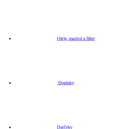
Oleje, mazivá a filtre
Doplnky
Darčeky