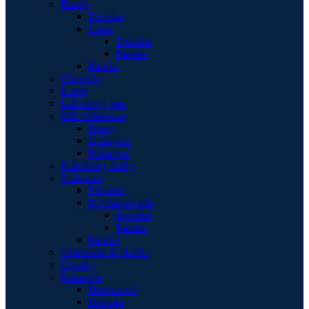
Bundy
Dámske
Letné
Dámske
Pánske
Pánske
Chrániče
Kukly
Ladvinový pás
MX Oblečenie
Dresy
Nohavice
Rukavice
Nákrčníky, šatky
Nohavice
Dámske
Kevlarové rifle
Dámske
Pánske
Pánske
Oblečenie do dažďa
Opasky
Rukavice
Bezprstové
Dámske