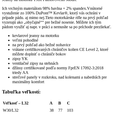
Ich vrchným materiálom 98% bavlna + 2% spandex.Vnútorné
vystuženie zo 100% DuPont™ Kevlar®, ktorý vás ochráni v
prípade pádu. aj mimo nej.Tieto motorkárske rifle na prvý pohľad
vyzerajú ako „obyčajné““ pre bežné nosenie. Môžete ich tým
pádom využiť aj napr. v práci a nemusíte sa po príchode prezliekať.
kevlarové jeansy na motorku
veľmi pohodlné
na prvý pohľad ako bežné nohavice
vrátane certifikovaných chráničov kolien CE Level 2, ktoré
môžete doplniť o chrániče bokov
zipsy YK
ventilačné zipsy na stehnách
džínsy certifikované podľa normy FprEN 17092-3:2018
triedy AA
strečové panely v rozkroku, nad kolenami a nabedrách pre
maximálny komfort
Tabuľka veľkostí:
Veľkosť – L32
A
B
C
W30/L32
38
77
103