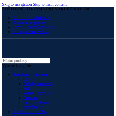
Skip to navigation
Skip to main content
POŠTOVNÉ ZDARMA PRI NÁKUPE NAD 60€
Obchodné podmienky
Reklamačný poriadok
Ochrana osobných údajov
Odstúpenie od zmluvy
Vyberte kategóriu
Batožina a cestovanie
Batohy
Držiaky na mobily
Kufre
Sieťky , popruhy
Tankvaky
Tašky na stehno
Zadné tašky
Darčekové poukážky