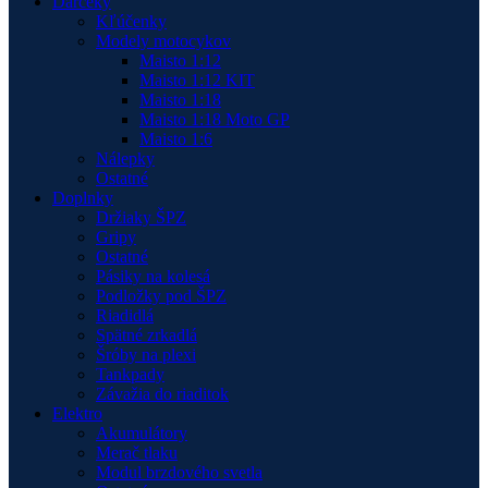
Darčeky
Kľúčenky
Modely motocykov
Maisto 1:12
Maisto 1:12 KIT
Maisto 1:18
Maisto 1:18 Moto GP
Maisto 1:6
Nálepky
Ostatné
Doplnky
Držiaky ŠPZ
Gripy
Ostatné
Pásiky na kolesá
Podložky pod ŠPZ
Riadidlá
Spätné zrkadlá
Šróby na plexi
Tankpady
Závažia do riaditok
Elektro
Akumulátory
Merač tlaku
Modul brzdového svetla