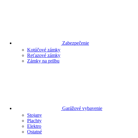
Zabezpečenie
Kotúčové zámky
Reťazové zámky
Zámky na prilbu
Garážové vybavenie
Stojany
Plachty
Elektro
Ostatné