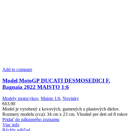
Add to compare
Model MotoGP DUCATI DESMOSEDICI F.
Bagnaia 2022 MAISTO 1:6
Modely motocykov
,
Maisto 1:6
,
Novinky
€
63.90
Model je vyrobený z kovových, gumených a plastových dielov.
Rozmery modelu (cca): 34 cm x 23 cm. Vhodné pre deti od 8 rokov
Pridať do nákupného zoznamu
Viac info
Rýchly náhľad