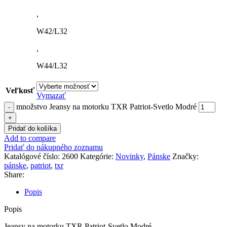
,
W42/L32
,
W44/L32
Veľkosť
Vymazať
množstvo Jeansy na motorku TXR Patriot-Svetlo Modré
Pridať do košíka
Add to compare
Pridať do nákupného zoznamu
Katalógové číslo:
2600
Kategórie:
Novinky
,
Pánske
Značky:
pánske
,
patriot
,
txr
Share:
Popis
Popis
Jeansy na motorku TXR Patriot-Svetlo Modré