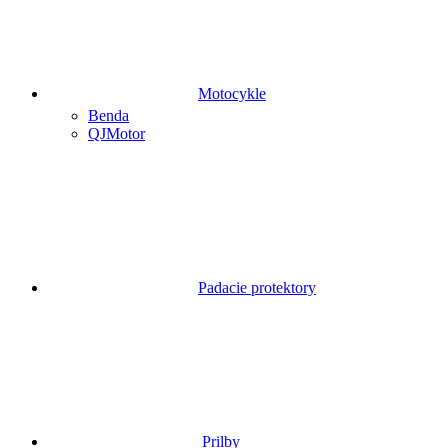
Motocykle
Benda
QJMotor
Padacie protektory
Prilby