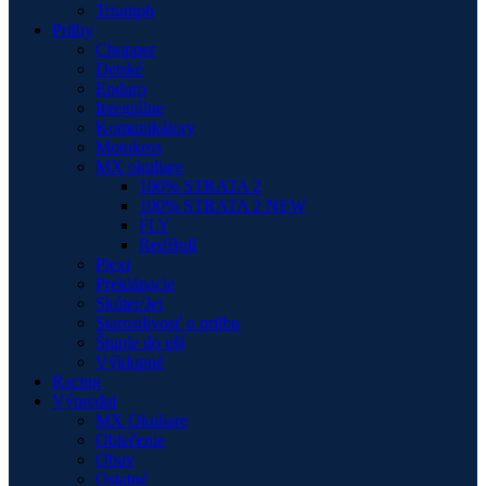
Triumph
Prilby
Chopper
Detské
Enduro
Integrálne
Komunikátory
Motokros
MX okuliare
100% STRATA 2
100% STRATA 2 NEW
FLY
RedBull
Plexi
Preklápacie
Skúter/Jet
Starostlivosť o prilbu
Štuple do uší
Výklopné
Racing
Výpredaj
MX Okuliare
Oblečenie
Obuv
Ostatné