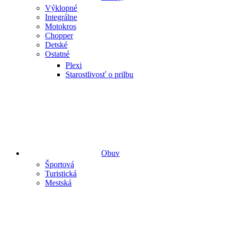
Výklopné
Integrálne
Motokros
Chopper
Detské
Ostatné
Plexi
Starostlivosť o prilbu
Obuv
Športová
Turistická
Mestská