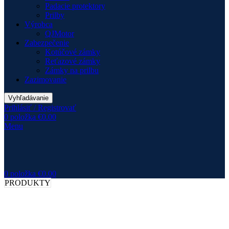
Padacie protektory
Prilby
Výrobca
QJMotor
Zabezpečenie
Kotúčové zámky
Reťazové zámky
Zámky na prilbu
Zazimovanie
Vyhľadávanie
Prihlásiť / Registrovať
0
položka
€
0.00
Menu
0
položka
€
0.00
PRODUKTY