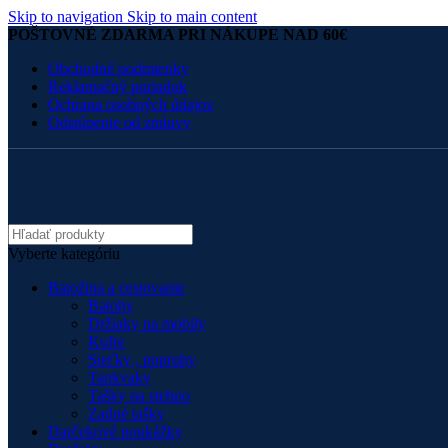
Skip to navigation
Skip to main content
POŠTOVNÉ ZDARMA PRI NÁKUPE NAD 60€
Obchodné podmienky
Reklamačný poriadok
Ochrana osobných údajov
Odstúpenie od zmluvy
Vyberte kategóriu
Batožina a cestovanie
Batohy
Držiaky na mobily
Kufre
Sieťky , popruhy
Tankvaky
Tašky na stehno
Zadné tašky
Darčekové poukážky