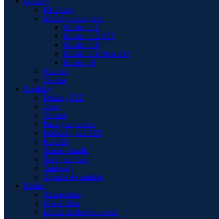
Darčeky
Kľúčenky
Modely motocykov
Maisto 1:12
Maisto 1:12 KIT
Maisto 1:18
Maisto 1:18 Moto GP
Maisto 1:6
Nálepky
Ostatné
Doplnky
Držiaky ŠPZ
Gripy
Ostatné
Pásiky na kolesá
Podložky pod ŠPZ
Riadidlá
Spätné zrkadlá
Šróby na plexi
Tankpady
Závažia do riaditok
Elektro
Akumulátory
Merač tlaku
Modul brzdového svetla