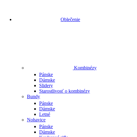
Oblečenie
Kombinézy
Pánske
Dámske
Slidery
Starostlivosť o kombinézy
Bundy
Pánske
Dámske
Letné
Nohavice
Pánske
Dámske