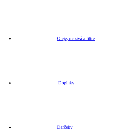
Oleje, mazivá a filtre
Doplnky
Darčeky