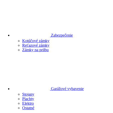
Zabezpečenie
Kotúčové zámky
Reťazové zámky
Zámky na prilbu
Garážové vybavenie
Stojany
Plachty
Elektro
Ostatné