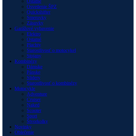
Ostatné
Osvetlenie ŠPZ
Quickshifter
Smerovky
Zásuvky
Garážové vybavenie
Elektro
Ostatné
Plachty
Starostlivosť o motocykel
Stojany
Kombinézy
Dámske
Pánske
Slidery
Starostlivosť o kombinézy
Motocykle
Adventure
Cruiser
Naked
Scooter
Sport
Štvorkolky
Novinky
Oblečenie