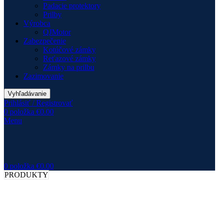
Padacie protektory
Prilby
Výrobca
QJMotor
Zabezpečenie
Kotúčové zámky
Reťazové zámky
Zámky na prilbu
Zazimovanie
Vyhľadávanie
Prihlásiť / Registrovať
0
položka
€
0.00
Menu
0
položka
€
0.00
PRODUKTY