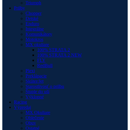
Triumph
Prilby
Chopper
Detské
Enduro
Integrálne
Komunikátory
Motokros
MX okuliare
100% STRATA 2
100% STRATA 2 NEW
FLY
RedBull
Plexi
Preklápacie
Skúter/Jet
Starostlivosť o prilbu
Štuple do uší
Výklopné
Racing
Výpredaj
MX Okuliare
Oblečenie
Obuv
Ostatné