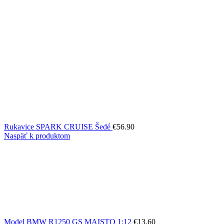
Rukavice SPARK CRUISE Šedé
€
56.90
Naspäť k produktom
Model BMW R1250 GS MAISTO 1:12
€
13.60