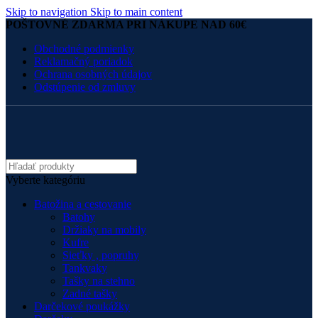
Skip to navigation
Skip to main content
POŠTOVNÉ ZDARMA PRI NÁKUPE NAD 60€
Obchodné podmienky
Reklamačný poriadok
Ochrana osobných údajov
Odstúpenie od zmluvy
Vyberte kategóriu
Batožina a cestovanie
Batohy
Držiaky na mobily
Kufre
Sieťky , popruhy
Tankvaky
Tašky na stehno
Zadné tašky
Darčekové poukážky