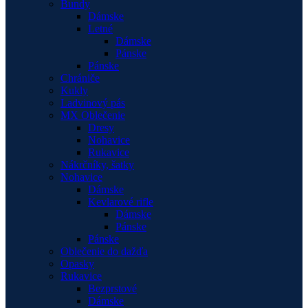
Bundy
Dámske
Letné
Dámske
Pánske
Pánske
Chrániče
Kukly
Ladvinový pás
MX Oblečenie
Dresy
Nohavice
Rukavice
Nákrčníky, šatky
Nohavice
Dámske
Kevlarové rifle
Dámske
Pánske
Pánske
Oblečenie do dažďa
Opasky
Rukavice
Bezprstové
Dámske