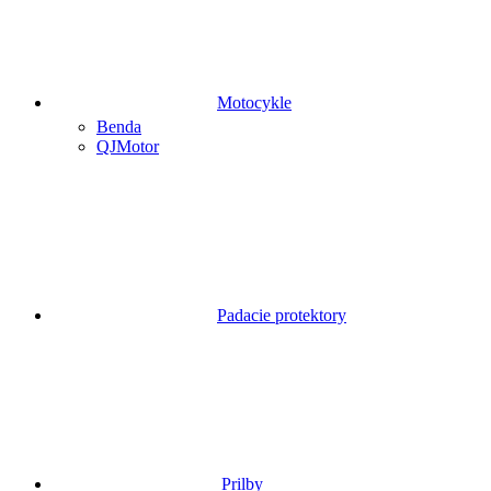
Motocykle
Benda
QJMotor
Padacie protektory
Prilby