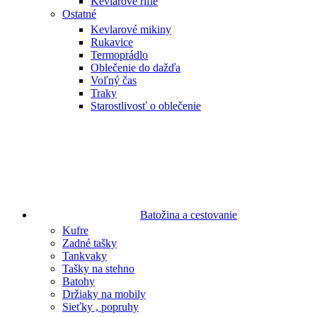
Kevlarové rifle
Ostatné
Kevlarové mikiny
Rukavice
Termoprádlo
Oblečenie do dažďa
Voľný čas
Traky
Starostlivosť o oblečenie
Batožina a cestovanie
Kufre
Zadné tašky
Tankvaky
Tašky na stehno
Batohy
Držiaky na mobily
Sieťky , popruhy