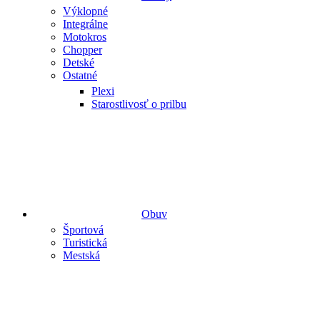
Výklopné
Integrálne
Motokros
Chopper
Detské
Ostatné
Plexi
Starostlivosť o prilbu
Obuv
Športová
Turistická
Mestská