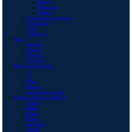
Detské
Motocross
Pánske
Starostlivosť o oblečenie
Termoprádlo
Traky
Voľný čas
Obuv
Mestská
Ostatné
Športová
Turistická
Oleje, mazivá a filtre
2T
4T
Filtre
Ostatné
Starostlivosť o reťaz
Padacie protektory RUTAN
Aprilia
BMW
Ducati
Honda
Kawasaki
Suzuki