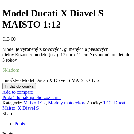
Model Ducati X Diavel S
MAISTO 1:12
€
13.60
Model je vyrobený z kovových, gumených a plastových
dielov.Rozmery modelu (cca): 17 cm x 11 cm.Nevhodné pre deti do
3 rokov
Skladom
množstvo Model Ducati X Diavel S MAISTO 1:12
Pridať do košíka
Add to compare
Pridať do nákupného zoznamu
Kategórie:
Maisto 1:12
,
Modely motocykov
Značky:
1:12
,
Ducati
,
Maisto
,
X Diavel S
Share:
Popis
Popis