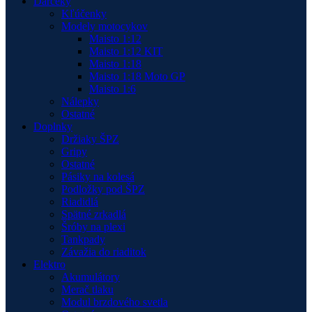
Darčeky
Kľúčenky
Modely motocykov
Maisto 1:12
Maisto 1:12 KIT
Maisto 1:18
Maisto 1:18 Moto GP
Maisto 1:6
Nálepky
Ostatné
Doplnky
Držiaky ŠPZ
Gripy
Ostatné
Pásiky na kolesá
Podložky pod ŠPZ
Riadidlá
Spätné zrkadlá
Šróby na plexi
Tankpady
Závažia do riaditok
Elektro
Akumulátory
Merač tlaku
Modul brzdového svetla