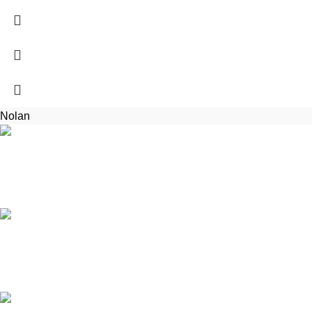
Nolan
POŠTOVNÉ ZDARMA
Pri nákupe nad 60€
Zavolajte a opýtajte sa
Počas otváracích hodín sme vám k dispozícii