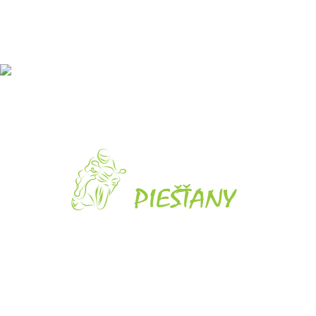
Online platba
U nás je možné platiť kartou
Rýchle doručenie
Tovar skladom odosielame do 24 hodín.
O nás
Obchodné podmienky
Reklamačný poriadok
Ochrana osobných údajov