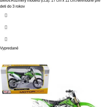
dielov.Rozmery modelu (cca): 17 cm x 11 cm.Nevhodné pre
deti do 3 rokov
Vypredané