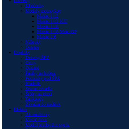
Darčeky
Kľúčenky
Modely motocykov
Maisto 1:12
Maisto 1:12 KIT
Maisto 1:18
Maisto 1:18 Moto GP
Maisto 1:6
Nálepky
Ostatné
Doplnky
Držiaky ŠPZ
Gripy
Ostatné
Pásiky na kolesá
Podložky pod ŠPZ
Riadidlá
Spätné zrkadlá
Šróby na plexi
Tankpady
Závažia do riaditok
Elektro
Akumulátory
Merač tlaku
Modul brzdového svetla