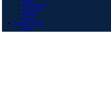
Ostatné
Osvetlenie ŠPZ
Quickshifter
Smerovky
Zásuvky
Garážové vybavenie
Elektro
Ostatné
Plachty
Starostlivosť o motocykel
Stojany
Kombinézy
Dámske
Pánske
Slidery
Starostlivosť o kombinézy
Motocykle
Adventure
Cruiser
Naked
Scooter
Sport
Štvorkolky
Novinky
Oblečenie