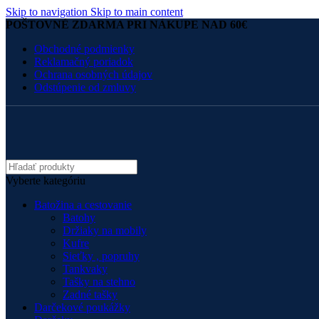
Skip to navigation
Skip to main content
POŠTOVNÉ ZDARMA PRI NÁKUPE NAD 60€
Obchodné podmienky
Reklamačný poriadok
Ochrana osobných údajov
Odstúpenie od zmluvy
Vyberte kategóriu
Batožina a cestovanie
Batohy
Držiaky na mobily
Kufre
Sieťky , popruhy
Tankvaky
Tašky na stehno
Zadné tašky
Darčekové poukážky