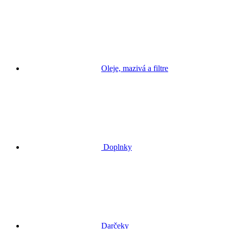
Oleje, mazivá a filtre
Doplnky
Darčeky