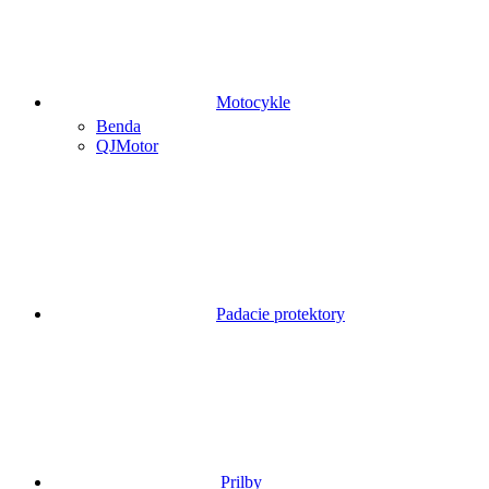
Motocykle
Benda
QJMotor
Padacie protektory
Prilby