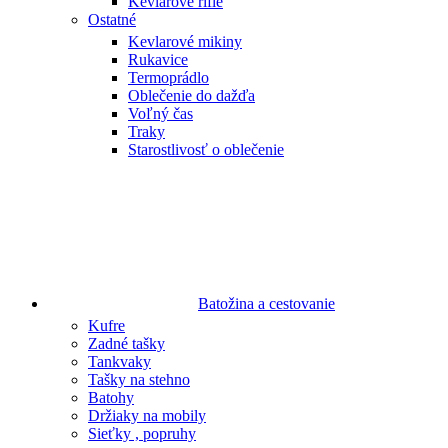
Kevlarové rifle
Ostatné
Kevlarové mikiny
Rukavice
Termoprádlo
Oblečenie do dažďa
Voľný čas
Traky
Starostlivosť o oblečenie
Batožina a cestovanie
Kufre
Zadné tašky
Tankvaky
Tašky na stehno
Batohy
Držiaky na mobily
Sieťky , popruhy