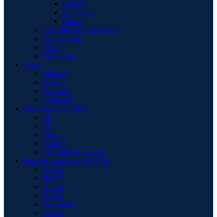
Detské
Motocross
Pánske
Starostlivosť o oblečenie
Termoprádlo
Traky
Voľný čas
Obuv
Mestská
Ostatné
Športová
Turistická
Oleje, mazivá a filtre
2T
4T
Filtre
Ostatné
Starostlivosť o reťaz
Padacie protektory RUTAN
Aprilia
BMW
Ducati
Honda
Kawasaki
Suzuki