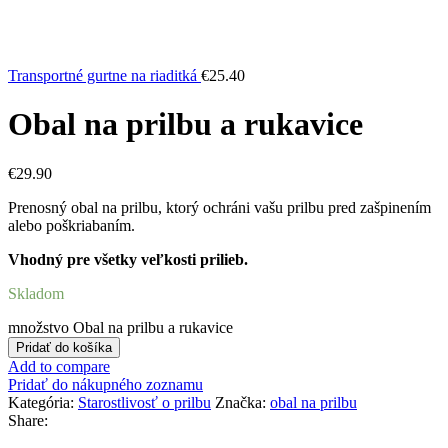
Transportné gurtne na riaditká
€
25.40
Obal na prilbu a rukavice
€
29.90
Prenosný obal na prilbu, ktorý ochráni vašu prilbu pred zašpinením
alebo poškriabaním.
Vhodný pre všetky veľkosti prilieb.
Skladom
množstvo Obal na prilbu a rukavice
Pridať do košíka
Add to compare
Pridať do nákupného zoznamu
Kategória:
Starostlivosť o prilbu
Značka:
obal na prilbu
Share: