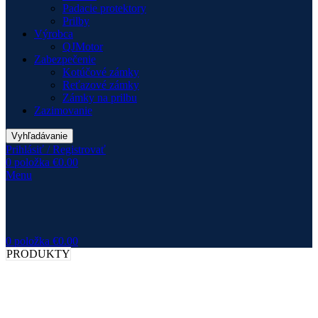
Padacie protektory
Prilby
Výrobca
QJMotor
Zabezpečenie
Kotúčové zámky
Reťazové zámky
Zámky na prilbu
Zazimovanie
Vyhľadávanie
Prihlásiť / Registrovať
0
položka
€
0.00
Menu
0
položka
€
0.00
PRODUKTY