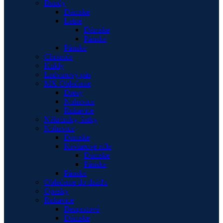
Bundy
Dámske
Letné
Dámske
Pánske
Pánske
Chrániče
Kukly
Ladvinový pás
MX Oblečenie
Dresy
Nohavice
Rukavice
Nákrčníky, šatky
Nohavice
Dámske
Kevlarové rifle
Dámske
Pánske
Pánske
Oblečenie do dažďa
Opasky
Rukavice
Bezprstové
Dámske