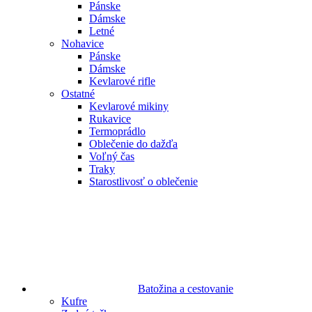
Pánske
Dámske
Letné
Nohavice
Pánske
Dámske
Kevlarové rifle
Ostatné
Kevlarové mikiny
Rukavice
Termoprádlo
Oblečenie do dažďa
Voľný čas
Traky
Starostlivosť o oblečenie
Batožina a cestovanie
Kufre