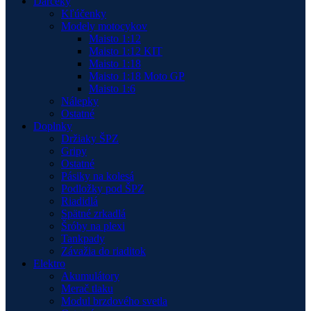
Darčeky
Kľúčenky
Modely motocykov
Maisto 1:12
Maisto 1:12 KIT
Maisto 1:18
Maisto 1:18 Moto GP
Maisto 1:6
Nálepky
Ostatné
Doplnky
Držiaky ŠPZ
Gripy
Ostatné
Pásiky na kolesá
Podložky pod ŠPZ
Riadidlá
Spätné zrkadlá
Šróby na plexi
Tankpady
Závažia do riaditok
Elektro
Akumulátory
Merač tlaku
Modul brzdového svetla