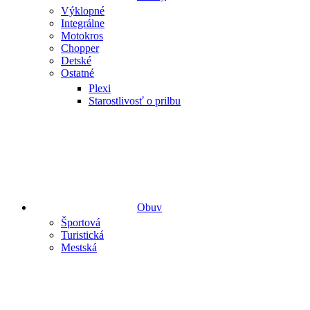
Výklopné
Integrálne
Motokros
Chopper
Detské
Ostatné
Plexi
Starostlivosť o prilbu
Obuv
Športová
Turistická
Mestská