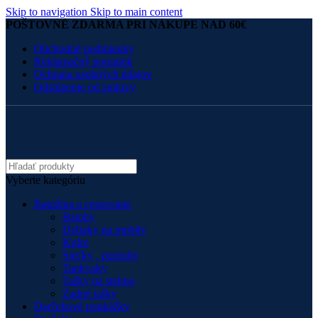
Skip to navigation
Skip to main content
POŠTOVNÉ ZDARMA PRI NÁKUPE NAD 60€
Obchodné podmienky
Reklamačný poriadok
Ochrana osobných údajov
Odstúpenie od zmluvy
Vyberte kategóriu
Batožina a cestovanie
Batohy
Držiaky na mobily
Kufre
Sieťky , popruhy
Tankvaky
Tašky na stehno
Zadné tašky
Darčekové poukážky