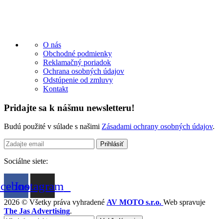
O nás
Obchodné podmienky
Reklamačný poriadok
Ochrana osobných údajov
Odstúpenie od zmluvy
Kontakt
Pridajte sa k nášmu newsletteru!
Budú použité v súlade s našimi
Zásadami ochrany osobných údajov
.
Sociálne siete:
acebook
Instagram
2026 © Všetky práva vyhradené
AV MOTO s.r.o.
Web spravuje
The Jas Advertising
.