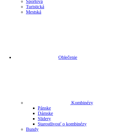
Športová
Turistická
Mestská
Oblečenie
Kombinézy
Pánske
Dámske
Slidery
Starostlivosť o kombinézy
Bundy