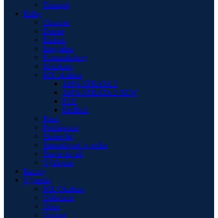
Triumph
Prilby
Chopper
Detské
Enduro
Integrálne
Komunikátory
Motokros
MX okuliare
100% STRATA 2
100% STRATA 2 NEW
FLY
RedBull
Plexi
Preklápacie
Skúter/Jet
Starostlivosť o prilbu
Štuple do uší
Výklopné
Racing
Výpredaj
MX Okuliare
Oblečenie
Obuv
Ostatné