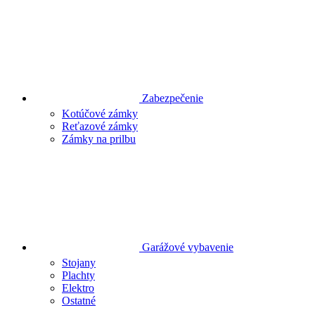
Zabezpečenie
Kotúčové zámky
Reťazové zámky
Zámky na prilbu
Garážové vybavenie
Stojany
Plachty
Elektro
Ostatné