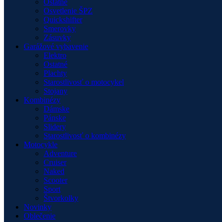
Ostatné
Osvetlenie ŠPZ
Quickshifter
Smerovky
Zásuvky
Garážové vybavenie
Elektro
Ostatné
Plachty
Starostlivosť o motocykel
Stojany
Kombinézy
Dámske
Pánske
Slidery
Starostlivosť o kombinézy
Motocykle
Adventure
Cruiser
Naked
Scooter
Sport
Štvorkolky
Novinky
Oblečenie