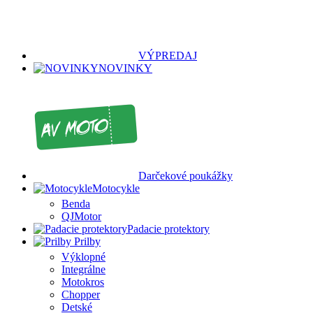
VÝPREDAJ
NOVINKY
Darčekové poukážky
Motocykle
Benda
QJMotor
Padacie protektory
Prilby
Výklopné
Integrálne
Motokros
Chopper
Detské