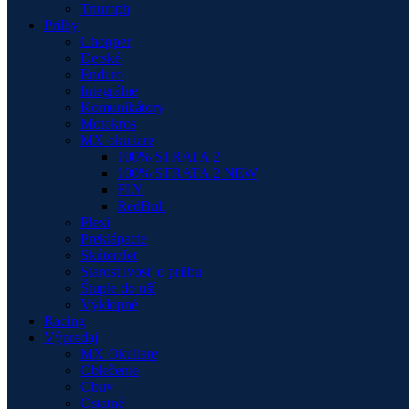
Triumph
Prilby
Chopper
Detské
Enduro
Integrálne
Komunikátory
Motokros
MX okuliare
100% STRATA 2
100% STRATA 2 NEW
FLY
RedBull
Plexi
Preklápacie
Skúter/Jet
Starostlivosť o prilbu
Štuple do uší
Výklopné
Racing
Výpredaj
MX Okuliare
Oblečenie
Obuv
Ostatné