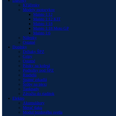
Darčeky
Kľúčenky
Modely motocykov
Maisto 1:12
Maisto 1:12 KIT
Maisto 1:18
Maisto 1:18 Moto GP
Maisto 1:6
Nálepky
Ostatné
Doplnky
Držiaky ŠPZ
Gripy
Ostatné
Pásiky na kolesá
Podložky pod ŠPZ
Riadidlá
Spätné zrkadlá
Šróby na plexi
Tankpady
Závažia do riaditok
Elektro
Akumulátory
Merač tlaku
Modul brzdového svetla