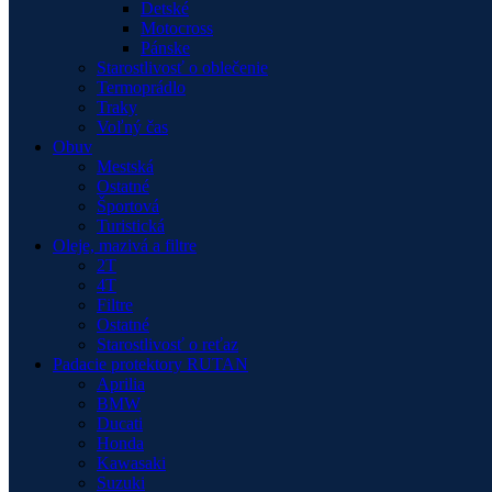
Detské
Motocross
Pánske
Starostlivosť o oblečenie
Termoprádlo
Traky
Voľný čas
Obuv
Mestská
Ostatné
Športová
Turistická
Oleje, mazivá a filtre
2T
4T
Filtre
Ostatné
Starostlivosť o reťaz
Padacie protektory RUTAN
Aprilia
BMW
Ducati
Honda
Kawasaki
Suzuki