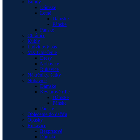
Bundy
Dámske
Letné
Dámske
Pánske
Pánske
Chrániče
Kukly
Ladvinový pás
MX Oblečenie
Dresy
Nohavice
Rukavice
Nákrčníky, šatky
Nohavice
Dámske
Kevlarové rifle
Dámske
Pánske
Pánske
Oblečenie do dažďa
Opasky
Rukavice
Bezprstové
Dámske