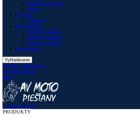
Padacie protektory
Prilby
Výrobca
QJMotor
Zabezpečenie
Kotúčové zámky
Reťazové zámky
Zámky na prilbu
Zazimovanie
Vyhľadávanie
Prihlásiť / Registrovať
0
položka
€
0.00
Menu
0
položka
€
0.00
PRODUKTY