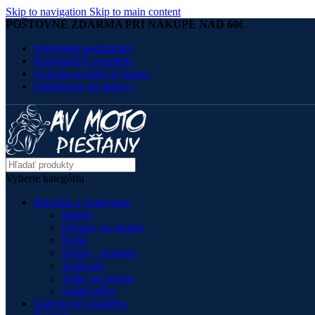
Skip to navigation
Skip to main content
POŠTOVNÉ ZDARMA PRI NÁKUPE NAD 60€
Obchodné podmienky
Reklamačný poriadok
Ochrana osobných údajov
Odstúpenie od zmluvy
Vyberte kategóriu
Batožina a cestovanie
Batohy
Držiaky na mobily
Kufre
Sieťky , popruhy
Tankvaky
Tašky na stehno
Zadné tašky
Darčekové poukážky