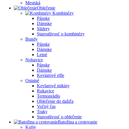
Mestská
Oblečenie
Kombinézy
Pánske
Dámske
Slidery
Starostlivosť o kombinézy
Bundy
Pánske
Dámske
Letné
Nohavice
Pánske
Dámske
Kevlarové rifle
Ostatné
Kevlarové mikiny
Rukavice
Termoprádlo
Oblečenie do dažďa
Voľný čas
Traky
Starostlivosť o oblečenie
Batožina a cestovanie
Kufre