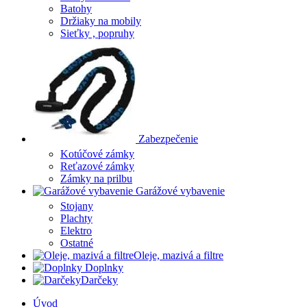
Batohy
Držiaky na mobily
Sieťky , popruhy
Zabezpečenie
Kotúčové zámky
Reťazové zámky
Zámky na prilbu
Garážové vybavenie
Stojany
Plachty
Elektro
Ostatné
Oleje, mazivá a filtre
Doplnky
Darčeky
Úvod