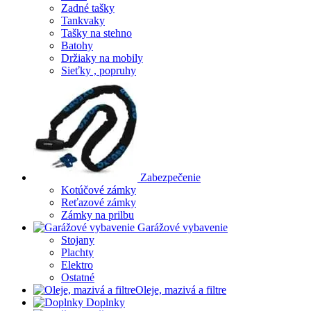
Zadné tašky
Tankvaky
Tašky na stehno
Batohy
Držiaky na mobily
Sieťky , popruhy
Zabezpečenie
Kotúčové zámky
Reťazové zámky
Zámky na prilbu
Garážové vybavenie
Stojany
Plachty
Elektro
Ostatné
Oleje, mazivá a filtre
Doplnky