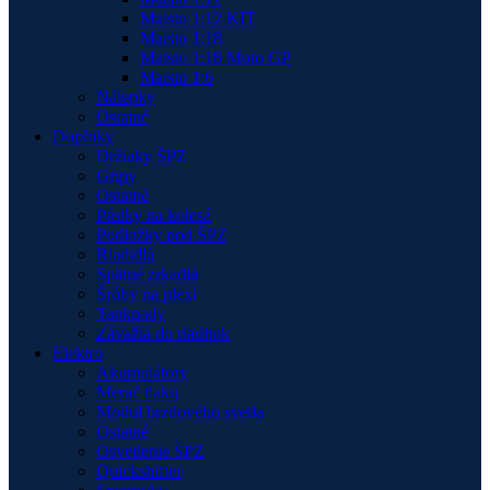
Maisto 1:12 KIT
Maisto 1:18
Maisto 1:18 Moto GP
Maisto 1:6
Nálepky
Ostatné
Doplnky
Držiaky ŠPZ
Gripy
Ostatné
Pásiky na kolesá
Podložky pod ŠPZ
Riadidlá
Spätné zrkadlá
Šróby na plexi
Tankpady
Závažia do riaditok
Elektro
Akumulátory
Merač tlaku
Modul brzdového svetla
Ostatné
Osvetlenie ŠPZ
Quickshifter