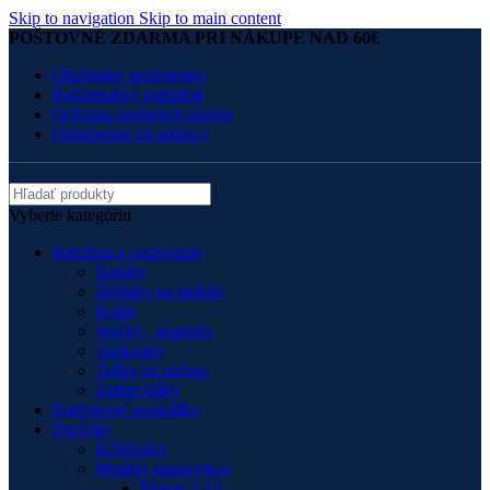
Skip to navigation
Skip to main content
POŠTOVNÉ ZDARMA PRI NÁKUPE NAD 60€
Obchodné podmienky
Reklamačný poriadok
Ochrana osobných údajov
Odstúpenie od zmluvy
Vyberte kategóriu
Batožina a cestovanie
Batohy
Držiaky na mobily
Kufre
Sieťky , popruhy
Tankvaky
Tašky na stehno
Zadné tašky
Darčekové poukážky
Darčeky
Kľúčenky
Modely motocykov
Maisto 1:12