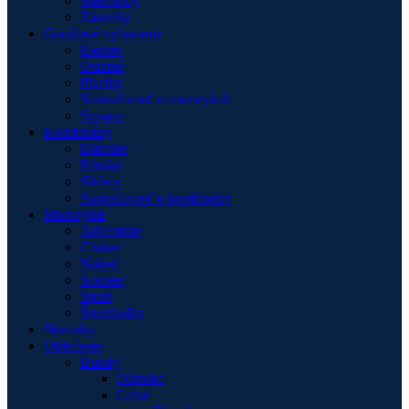
Smerovky
Zásuvky
Garážové vybavenie
Elektro
Ostatné
Plachty
Starostlivosť o motocykel
Stojany
Kombinézy
Dámske
Pánske
Slidery
Starostlivosť o kombinézy
Motocykle
Adventure
Cruiser
Naked
Scooter
Sport
Štvorkolky
Novinky
Oblečenie
Bundy
Dámske
Letné