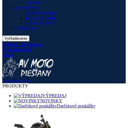
QJMotor
Zabezpečenie
Kotúčové zámky
Reťazové zámky
Zámky na prilbu
Zazimovanie
Vyhľadávanie
Prihlásiť / Registrovať
0
položka
€
0.00
Menu
0
položka
€
0.00
PRODUKTY
VÝPREDAJ
NOVINKY
Darčekové poukážky