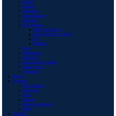
Detské
Enduro
Integrálne
Komunikátory
Motokros
MX okuliare
100% STRATA 2
100% STRATA 2 NEW
FLY
RedBull
Plexi
Preklápacie
Skúter/Jet
Starostlivosť o prilbu
Štuple do uší
Výklopné
Racing
Výpredaj
MX Okuliare
Oblečenie
Obuv
Ostatné
Padacie protektory
Prilby
Výrobca