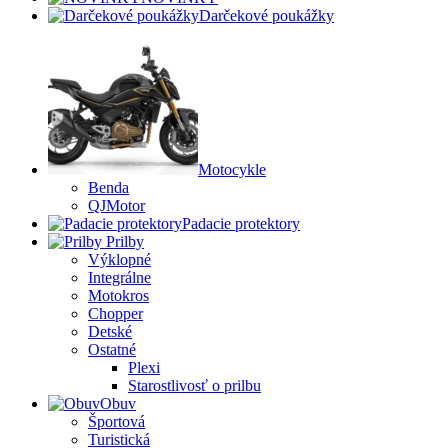
Darčekové poukážky
Motocykle
Benda
QJMotor
Padacie protektory
Prilby
Výklopné
Integrálne
Motokros
Chopper
Detské
Ostatné
Plexi
Starostlivosť o prilbu
Obuv
Športová
Turistická