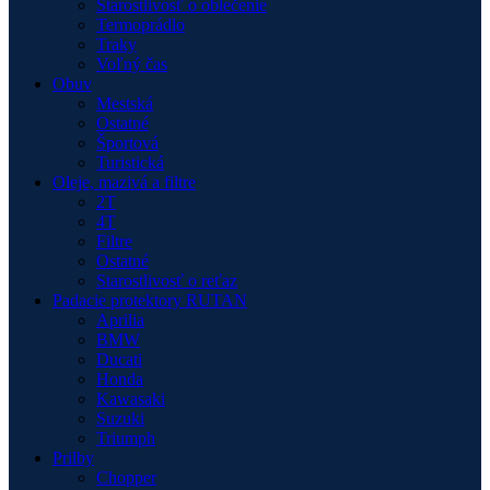
Starostlivosť o oblečenie
Termoprádlo
Traky
Voľný čas
Obuv
Mestská
Ostatné
Športová
Turistická
Oleje, mazivá a filtre
2T
4T
Filtre
Ostatné
Starostlivosť o reťaz
Padacie protektory RUTAN
Aprilia
BMW
Ducati
Honda
Kawasaki
Suzuki
Triumph
Prilby
Chopper