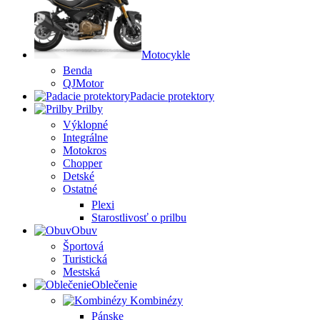
Motocykle
Benda
QJMotor
Padacie protektory
Prilby
Výklopné
Integrálne
Motokros
Chopper
Detské
Ostatné
Plexi
Starostlivosť o prilbu
Obuv
Športová
Turistická
Mestská
Oblečenie
Kombinézy
Pánske