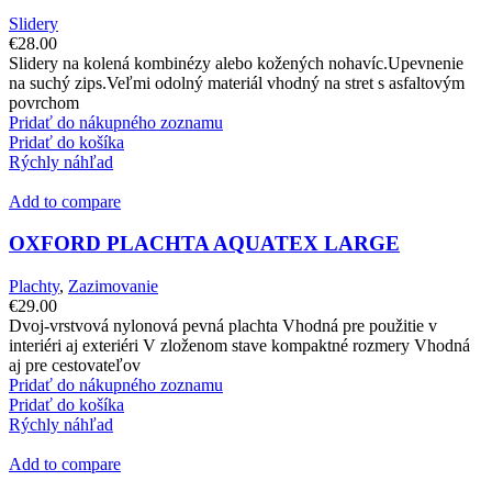
Slidery
€
28.00
Slidery na kolená kombinézy alebo kožených nohavíc.Upevnenie
na suchý zips.Veľmi odolný materiál vhodný na stret s asfaltovým
povrchom
Pridať do nákupného zoznamu
Pridať do košíka
Rýchly náhľad
Add to compare
OXFORD PLACHTA AQUATEX LARGE
Plachty
,
Zazimovanie
€
29.00
Dvoj-vrstvová nylonová pevná plachta Vhodná pre použitie v
interiéri aj exteriéri V zloženom stave kompaktné rozmery Vhodná
aj pre cestovateľov
Pridať do nákupného zoznamu
Pridať do košíka
Rýchly náhľad
Add to compare