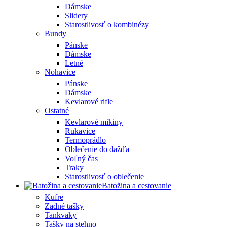
Dámske
Slidery
Starostlivosť o kombinézy
Bundy
Pánske
Dámske
Letné
Nohavice
Pánske
Dámske
Kevlarové rifle
Ostatné
Kevlarové mikiny
Rukavice
Termoprádlo
Oblečenie do dažďa
Voľný čas
Traky
Starostlivosť o oblečenie
Batožina a cestovanie
Kufre
Zadné tašky
Tankvaky
Tašky na stehno