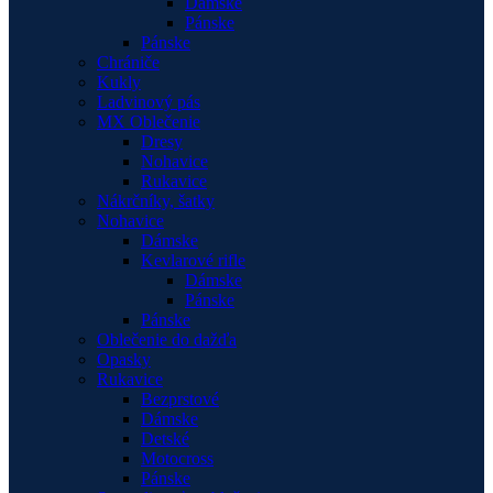
Dámske
Pánske
Pánske
Chrániče
Kukly
Ladvinový pás
MX Oblečenie
Dresy
Nohavice
Rukavice
Nákrčníky, šatky
Nohavice
Dámske
Kevlarové rifle
Dámske
Pánske
Pánske
Oblečenie do dažďa
Opasky
Rukavice
Bezprstové
Dámske
Detské
Motocross
Pánske