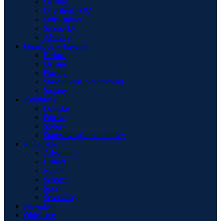
Ostatné
Osvetlenie ŠPZ
Quickshifter
Smerovky
Zásuvky
Garážové vybavenie
Elektro
Ostatné
Plachty
Starostlivosť o motocykel
Stojany
Kombinézy
Dámske
Pánske
Slidery
Starostlivosť o kombinézy
Motocykle
Adventure
Cruiser
Naked
Scooter
Sport
Štvorkolky
Novinky
Oblečenie