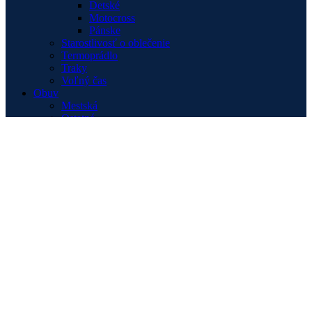
Detské
Motocross
Pánske
Starostlivosť o oblečenie
Termoprádlo
Traky
Voľný čas
Obuv
Mestská
Ostatné
Športová
Turistická
Oleje, mazivá a filtre
2T
4T
Filtre
Ostatné
Starostlivosť o reťaz
Padacie protektory RUTAN
Aprilia
BMW
Ducati
Honda
Kawasaki
Suzuki