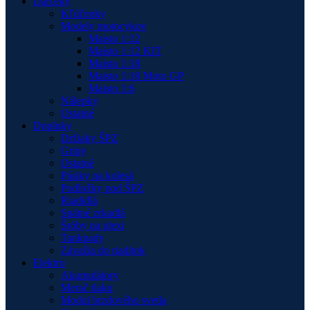
Darčeky
Kľúčenky
Modely motocykov
Maisto 1:12
Maisto 1:12 KIT
Maisto 1:18
Maisto 1:18 Moto GP
Maisto 1:6
Nálepky
Ostatné
Doplnky
Držiaky ŠPZ
Gripy
Ostatné
Pásiky na kolesá
Podložky pod ŠPZ
Riadidlá
Spätné zrkadlá
Šróby na plexi
Tankpady
Závažia do riaditok
Elektro
Akumulátory
Merač tlaku
Modul brzdového svetla