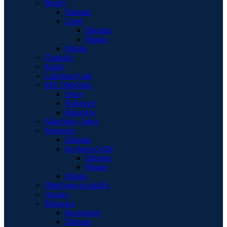
Bundy
Dámske
Letné
Dámske
Pánske
Pánske
Chrániče
Kukly
Ladvinový pás
MX Oblečenie
Dresy
Nohavice
Rukavice
Nákrčníky, šatky
Nohavice
Dámske
Kevlarové rifle
Dámske
Pánske
Pánske
Oblečenie do dažďa
Opasky
Rukavice
Bezprstové
Dámske