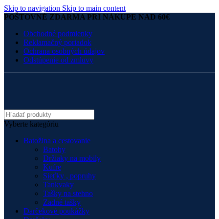
Skip to navigation
Skip to main content
POŠTOVNÉ ZDARMA PRI NÁKUPE NAD 60€
Obchodné podmienky
Reklamačný poriadok
Ochrana osobných údajov
Odstúpenie od zmluvy
Vyberte kategóriu
Batožina a cestovanie
Batohy
Držiaky na mobily
Kufre
Sieťky , popruhy
Tankvaky
Tašky na stehno
Zadné tašky
Darčekové poukážky