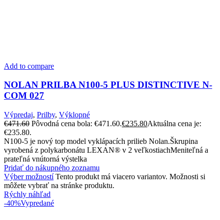
Add to compare
NOLAN PRILBA N100-5 PLUS DISTINCTIVE N-
COM 027
Výpredaj
,
Prilby
,
Výklopné
€
471.60
Pôvodná cena bola: €471.60.
€
235.80
Aktuálna cena je:
€235.80.
N100-5 je nový top model vyklápacích prilieb Nolan.Škrupina
vyrobená z polykarbonátu LEXAN® v 2 veľkostiachMeniteľná a
prateľná vnútorná výstelka
Pridať do nákupného zoznamu
Výber možností
Tento produkt má viacero variantov. Možnosti si
môžete vybrať na stránke produktu.
Rýchly náhľad
-40%
Vypredané