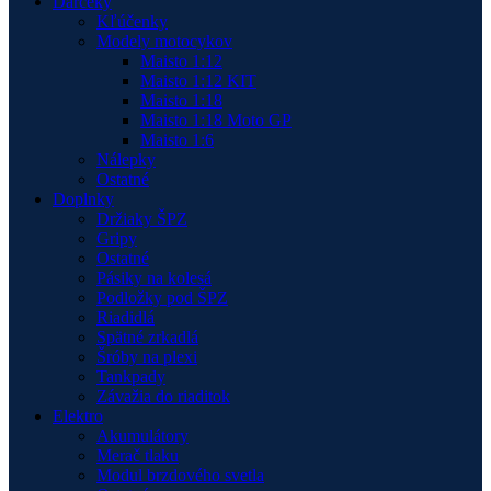
Darčeky
Kľúčenky
Modely motocykov
Maisto 1:12
Maisto 1:12 KIT
Maisto 1:18
Maisto 1:18 Moto GP
Maisto 1:6
Nálepky
Ostatné
Doplnky
Držiaky ŠPZ
Gripy
Ostatné
Pásiky na kolesá
Podložky pod ŠPZ
Riadidlá
Spätné zrkadlá
Šróby na plexi
Tankpady
Závažia do riaditok
Elektro
Akumulátory
Merač tlaku
Modul brzdového svetla