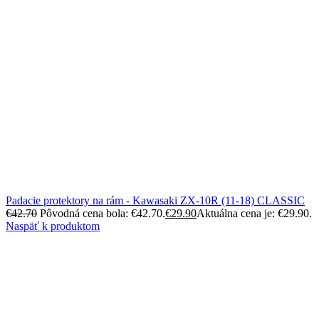
Padacie protektory na rám - Kawasaki ZX-10R (11-18) CLASSIC
€
42.70
Pôvodná cena bola: €42.70.
€
29.90
Aktuálna cena je: €29.90.
Naspäť k produktom