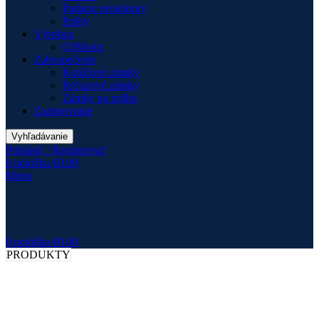
Padacie protektory
Prilby
Výrobca
QJMotor
Zabezpečenie
Kotúčové zámky
Reťazové zámky
Zámky na prilbu
Zazimovanie
Vyhľadávanie
Prihlásiť / Registrovať
0
položka
€
0.00
Menu
0
položka
€
0.00
PRODUKTY