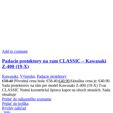
Add to compare
Padacie protektory na ram CLASSIC – Kawasaki
Z-400 (19-X)
Kawasaki
,
Výpredaj
,
Padacie protektory
€
58.40
Pôvodná cena bola: €58.40.
€
40.90
Aktuálna cena je: €40.90.
Sada protektorov na rám pre model Kawasaki Z-400 (19-X) Tvar
CLASSIC Nutná kozmetická úprava kapot na oboch stranách. Sada
obsahuje
Pridať do nákupného zoznamu
Pridať do košíka
Rýchly náhľad
-30%