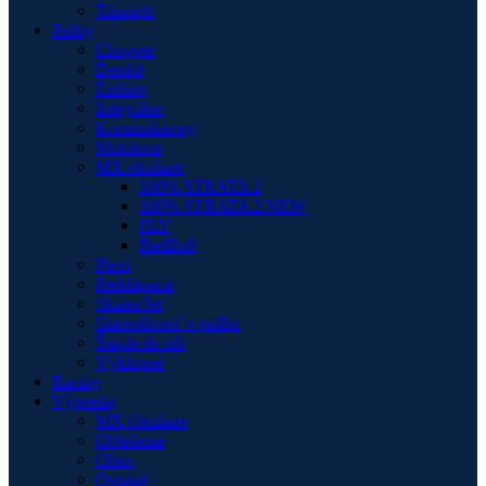
Triumph
Prilby
Chopper
Detské
Enduro
Integrálne
Komunikátory
Motokros
MX okuliare
100% STRATA 2
100% STRATA 2 NEW
FLY
RedBull
Plexi
Preklápacie
Skúter/Jet
Starostlivosť o prilbu
Štuple do uší
Výklopné
Racing
Výpredaj
MX Okuliare
Oblečenie
Obuv
Ostatné