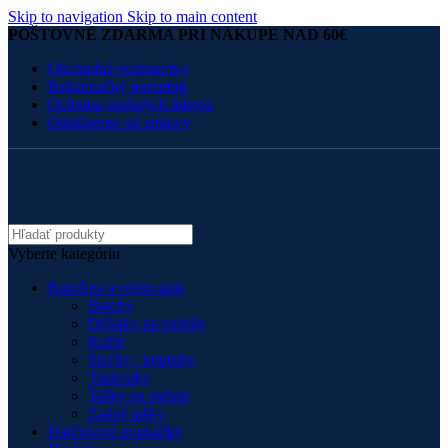
Skip to navigation
Skip to main content
POŠTOVNÉ ZDARMA PRI NÁKUPE NAD 60€
Obchodné podmienky
Reklamačný poriadok
Ochrana osobných údajov
Odstúpenie od zmluvy
Vyberte kategóriu
Batožina a cestovanie
Batohy
Držiaky na mobily
Kufre
Sieťky , popruhy
Tankvaky
Tašky na stehno
Zadné tašky
Darčekové poukážky