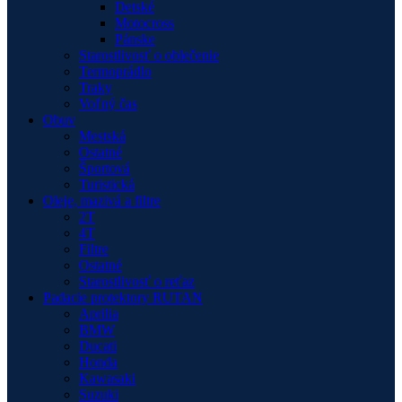
Detské
Motocross
Pánske
Starostlivosť o oblečenie
Termoprádlo
Traky
Voľný čas
Obuv
Mestská
Ostatné
Športová
Turistická
Oleje, mazivá a filtre
2T
4T
Filtre
Ostatné
Starostlivosť o reťaz
Padacie protektory RUTAN
Aprilia
BMW
Ducati
Honda
Kawasaki
Suzuki