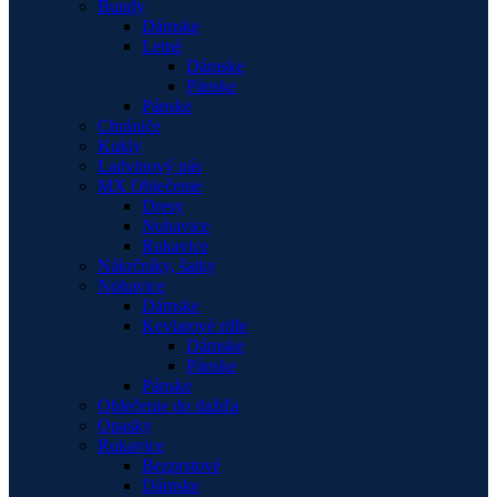
Bundy
Dámske
Letné
Dámske
Pánske
Pánske
Chrániče
Kukly
Ladvinový pás
MX Oblečenie
Dresy
Nohavice
Rukavice
Nákrčníky, šatky
Nohavice
Dámske
Kevlarové rifle
Dámske
Pánske
Pánske
Oblečenie do dažďa
Opasky
Rukavice
Bezprstové
Dámske