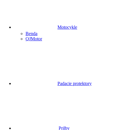
Motocykle
Benda
QJMotor
Padacie protektory
Prilby