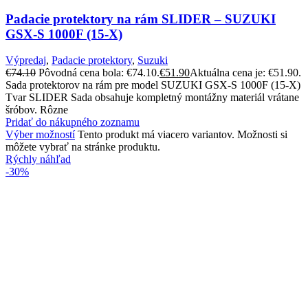
Padacie protektory na rám SLIDER – SUZUKI
GSX-S 1000F (15-X)
Výpredaj
,
Padacie protektory
,
Suzuki
€
74.10
Pôvodná cena bola: €74.10.
€
51.90
Aktuálna cena je: €51.90.
Sada protektorov na rám pre model SUZUKI GSX-S 1000F (15-X)
Tvar SLIDER Sada obsahuje kompletný montážny materiál vrátane
šróbov. Rôzne
Pridať do nákupného zoznamu
Výber možností
Tento produkt má viacero variantov. Možnosti si
môžete vybrať na stránke produktu.
Rýchly náhľad
-30%