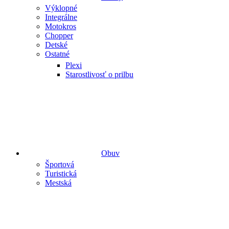
Výklopné
Integrálne
Motokros
Chopper
Detské
Ostatné
Plexi
Starostlivosť o prilbu
Obuv
Športová
Turistická
Mestská