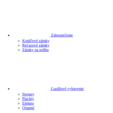
Zabezpečenie
Kotúčové zámky
Reťazové zámky
Zámky na prilbu
Garážové vybavenie
Stojany
Plachty
Elektro
Ostatné