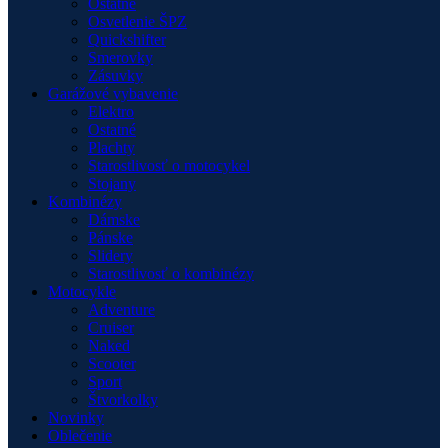
Ostatné
Osvetlenie ŠPZ
Quickshifter
Smerovky
Zásuvky
Garážové vybavenie
Elektro
Ostatné
Plachty
Starostlivosť o motocykel
Stojany
Kombinézy
Dámske
Pánske
Slidery
Starostlivosť o kombinézy
Motocykle
Adventure
Cruiser
Naked
Scooter
Sport
Štvorkolky
Novinky
Oblečenie