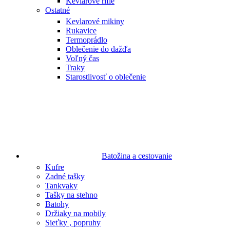
Kevlarové rifle
Ostatné
Kevlarové mikiny
Rukavice
Termoprádlo
Oblečenie do dažďa
Voľný čas
Traky
Starostlivosť o oblečenie
Batožina a cestovanie
Kufre
Zadné tašky
Tankvaky
Tašky na stehno
Batohy
Držiaky na mobily
Sieťky , popruhy