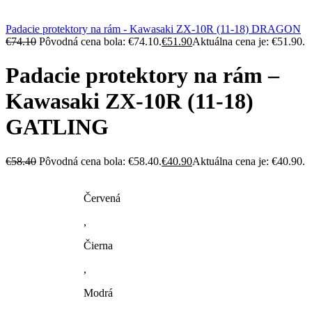
Padacie protektory na rám - Kawasaki ZX-10R (11-18) DRAGON
€
74.10
Pôvodná cena bola: €74.10.
€
51.90
Aktuálna cena je: €51.90.
Padacie protektory na rám –
Kawasaki ZX-10R (11-18)
GATLING
€
58.40
Pôvodná cena bola: €58.40.
€
40.90
Aktuálna cena je: €40.90.
Červená
,
Čierna
,
Modrá