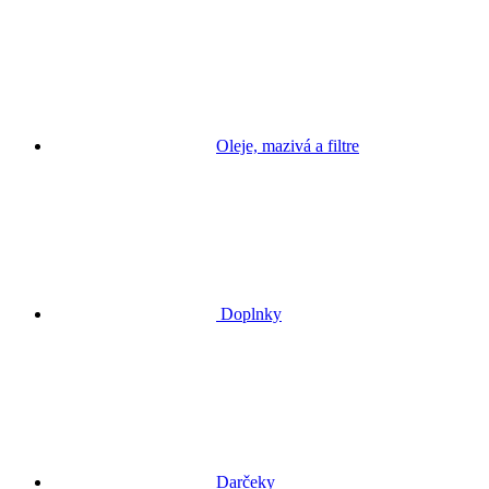
Oleje, mazivá a filtre
Doplnky
Darčeky