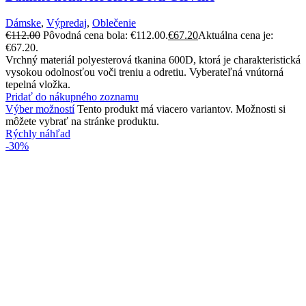
Dámske
,
Výpredaj
,
Oblečenie
€
112.00
Pôvodná cena bola: €112.00.
€
67.20
Aktuálna cena je:
€67.20.
Vrchný materiál polyesterová tkanina 600D, ktorá je charakteristická
vysokou odolnosťou voči treniu a odretiu. Vyberateľná vnútorná
tepelná vložka.
Pridať do nákupného zoznamu
Výber možností
Tento produkt má viacero variantov. Možnosti si
môžete vybrať na stránke produktu.
Rýchly náhľad
-30%