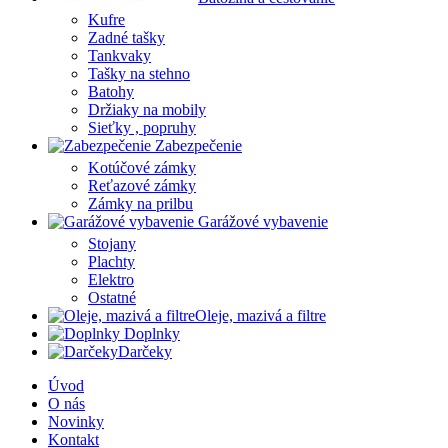
Kufre
Zadné tašky
Tankvaky
Tašky na stehno
Batohy
Držiaky na mobily
Sieťky , popruhy
Zabezpečenie
Kotúčové zámky
Reťazové zámky
Zámky na prilbu
Garážové vybavenie
Stojany
Plachty
Elektro
Ostatné
Oleje, mazivá a filtre
Doplnky
Darčeky
Úvod
O nás
Novinky
Kontakt