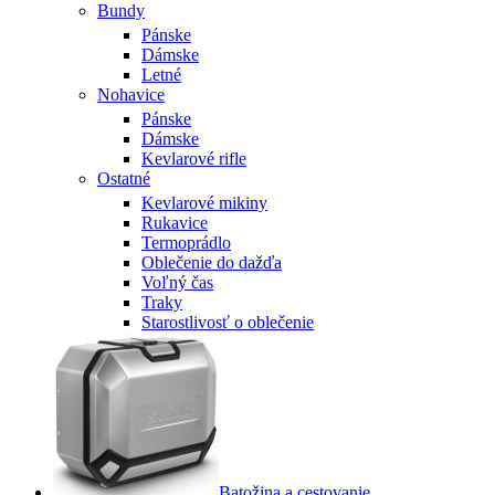
Bundy
Pánske
Dámske
Letné
Nohavice
Pánske
Dámske
Kevlarové rifle
Ostatné
Kevlarové mikiny
Rukavice
Termoprádlo
Oblečenie do dažďa
Voľný čas
Traky
Starostlivosť o oblečenie
Batožina a cestovanie