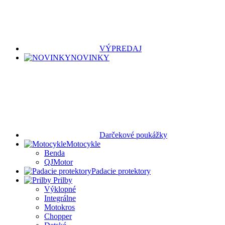
VÝPREDAJ
NOVINKY
Darčekové poukážky
Motocykle
Benda
QJMotor
Padacie protektory
Prilby
Výklopné
Integrálne
Motokros
Chopper