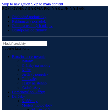
Skip to navigation
Skip to main content
POŠTOVNÉ ZDARMA PRI NÁKUPE NAD 60€
Obchodné podmienky
Reklamačný poriadok
Ochrana osobných údajov
Odstúpenie od zmluvy
Vyberte kategóriu
Batožina a cestovanie
Batohy
Držiaky na mobily
Kufre
Sieťky , popruhy
Tankvaky
Tašky na stehno
Zadné tašky
Darčekové poukážky
Darčeky
Kľúčenky
Modely motocykov
Maisto 1:12