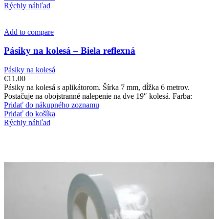
Rýchly náhľad
Add to compare
Pásiky na kolesá – Biela reflexná
Pásiky na kolesá
€
11.00
Pásiky na kolesá s aplikátorom. Šírka 7 mm, dĺžka 6 metrov.
Postačuje na obojstranné nalepenie na dve 19″ kolesá. Farba:
Pridať do nákupného zoznamu
Pridať do košíka
Rýchly náhľad