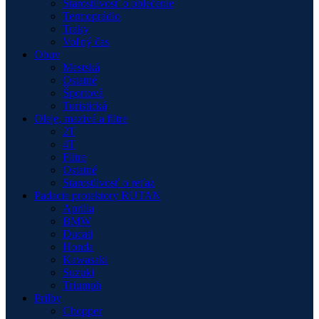
Starostlivosť o oblečenie
Termoprádlo
Traky
Voľný čas
Obuv
Mestská
Ostatné
Športová
Turistická
Oleje, mazivá a filtre
2T
4T
Filtre
Ostatné
Starostlivosť o reťaz
Padacie protektory RUTAN
Aprilia
BMW
Ducati
Honda
Kawasaki
Suzuki
Triumph
Prilby
Chopper