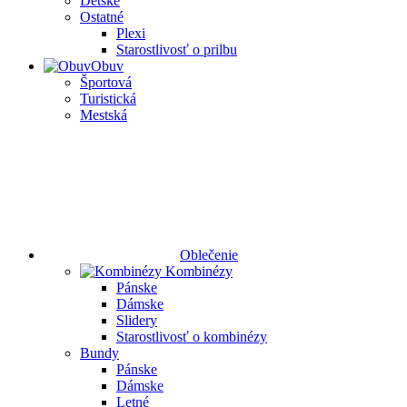
Detské
Ostatné
Plexi
Starostlivosť o prilbu
Obuv
Športová
Turistická
Mestská
Oblečenie
Kombinézy
Pánske
Dámske
Slidery
Starostlivosť o kombinézy
Bundy
Pánske
Dámske
Letné