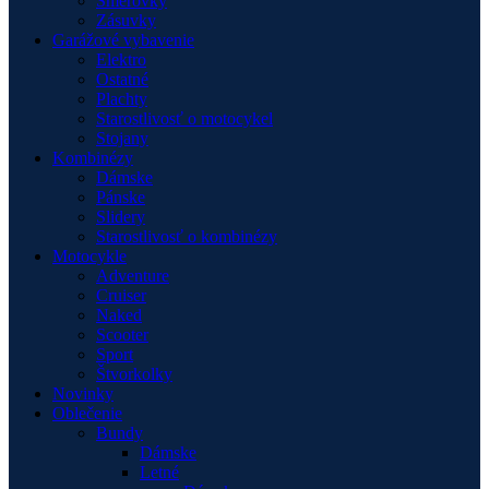
Smerovky
Zásuvky
Garážové vybavenie
Elektro
Ostatné
Plachty
Starostlivosť o motocykel
Stojany
Kombinézy
Dámske
Pánske
Slidery
Starostlivosť o kombinézy
Motocykle
Adventure
Cruiser
Naked
Scooter
Sport
Štvorkolky
Novinky
Oblečenie
Bundy
Dámske
Letné