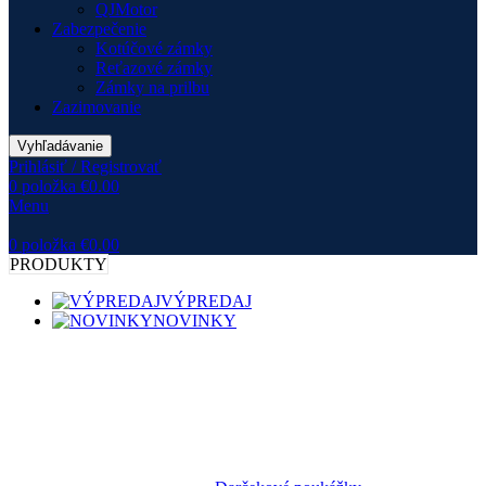
QJMotor
Zabezpečenie
Kotúčové zámky
Reťazové zámky
Zámky na prilbu
Zazimovanie
Vyhľadávanie
Prihlásiť / Registrovať
0
položka
€
0.00
Menu
0
položka
€
0.00
PRODUKTY
VÝPREDAJ
NOVINKY