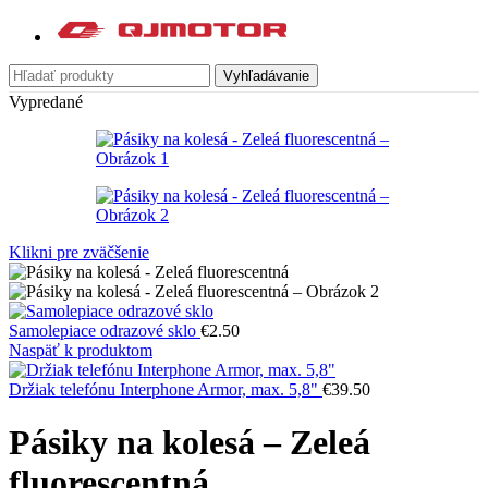
Vyhľadávanie
Vypredané
Klikni pre zväčšenie
Samolepiace odrazové sklo
€
2.50
Naspäť k produktom
Držiak telefónu Interphone Armor, max. 5,8"
€
39.50
Pásiky na kolesá – Zeleá
fluorescentná