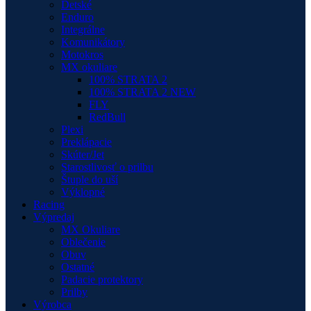
Detské
Enduro
Integrálne
Komunikátory
Motokros
MX okuliare
100% STRATA 2
100% STRATA 2 NEW
FLY
RedBull
Plexi
Preklápacie
Skúter/Jet
Starostlivosť o prilbu
Štuple do uší
Výklopné
Racing
Výpredaj
MX Okuliare
Oblečenie
Obuv
Ostatné
Padacie protektory
Prilby
Výrobca