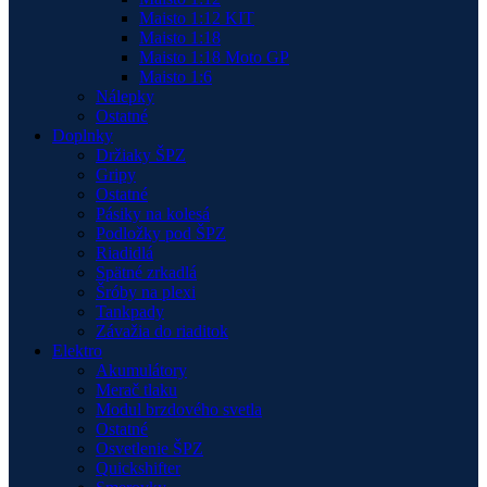
Maisto 1:12 KIT
Maisto 1:18
Maisto 1:18 Moto GP
Maisto 1:6
Nálepky
Ostatné
Doplnky
Držiaky ŠPZ
Gripy
Ostatné
Pásiky na kolesá
Podložky pod ŠPZ
Riadidlá
Spätné zrkadlá
Šróby na plexi
Tankpady
Závažia do riaditok
Elektro
Akumulátory
Merač tlaku
Modul brzdového svetla
Ostatné
Osvetlenie ŠPZ
Quickshifter