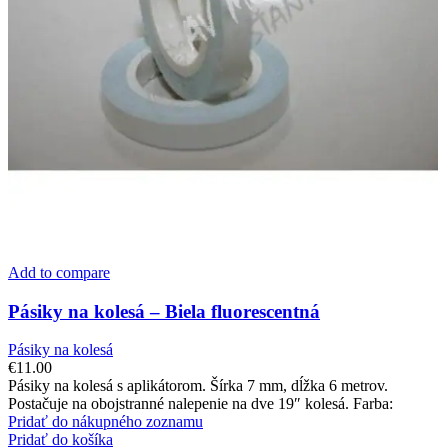
Add to compare
Pásiky na kolesá – Biela fluorescentná
Pásiky na kolesá
€
11.00
Pásiky na kolesá s aplikátorom. Šírka 7 mm, dĺžka 6 metrov.
Postačuje na obojstranné nalepenie na dve 19″ kolesá. Farba:
Pridať do nákupného zoznamu
Pridať do košíka