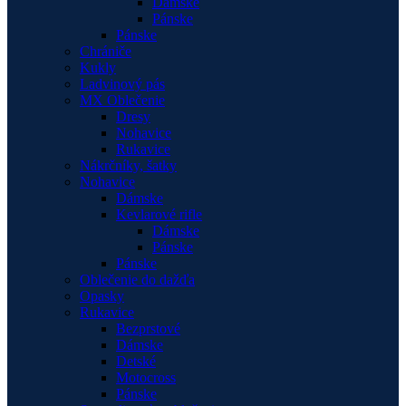
Dámske
Pánske
Pánske
Chrániče
Kukly
Ladvinový pás
MX Oblečenie
Dresy
Nohavice
Rukavice
Nákrčníky, šatky
Nohavice
Dámske
Kevlarové rifle
Dámske
Pánske
Pánske
Oblečenie do dažďa
Opasky
Rukavice
Bezprstové
Dámske
Detské
Motocross
Pánske