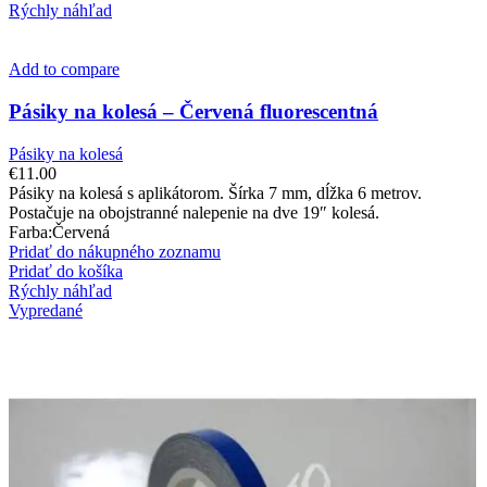
Rýchly náhľad
Add to compare
Pásiky na kolesá – Červená fluorescentná
Pásiky na kolesá
€
11.00
Pásiky na kolesá s aplikátorom. Šírka 7 mm, dĺžka 6 metrov.
Postačuje na obojstranné nalepenie na dve 19″ kolesá.
Farba:Červená
Pridať do nákupného zoznamu
Pridať do košíka
Rýchly náhľad
Vypredané