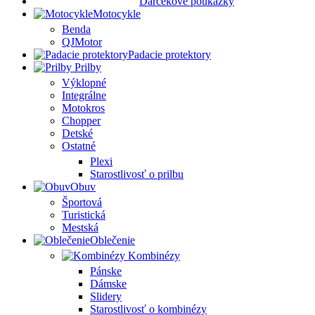
Darčekové poukážky
Motocykle
Benda
QJMotor
Padacie protektory
Prilby
Výklopné
Integrálne
Motokros
Chopper
Detské
Ostatné
Plexi
Starostlivosť o prilbu
Obuv
Športová
Turistická
Mestská
Oblečenie
Kombinézy
Pánske
Dámske
Slidery
Starostlivosť o kombinézy