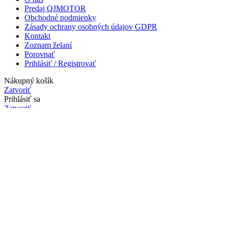
Predaj QJMOTOR
Obchodné podmienky
Zásady ochrany osobných údajov GDPR
Kontakt
Zoznam želaní
Porovnať
Prihlásiť / Registrovať
Nákupný košík
Zatvoriť
Prihlásiť sa
Zatvoriť
Nemáte ešte účet?
Vytvoriť účet
Obchod
Zoznam želaní