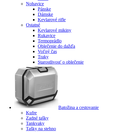
Nohavice
Pánske
Dámske
Kevlarové rifle
Ostatné
Kevlarové mikiny
Rukavice
Termoprádlo
Oblečenie do dažďa
Voľný čas
Traky
Starostlivosť o oblečenie
Batožina a cestovanie
Kufre
Zadné tašky
Tankvaky
Tašky na stehno