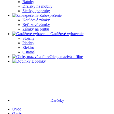
Batohy
Držiaky na mobily
Sieťky , popruhy
Zabezpečenie
Kotúčové zámky
Reťazové zámky
Zámky na prilbu
Garážové vybavenie
Stojany
Plachty
Elektro
Ostatné
Oleje, mazivá a filtre
Doplnky
Darčeky
Úvod
O nás