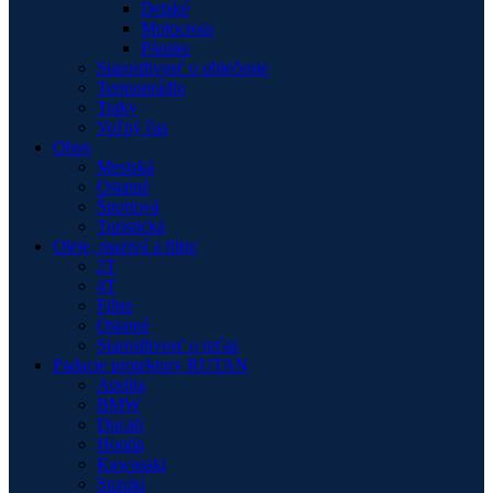
Detské
Motocross
Pánske
Starostlivosť o oblečenie
Termoprádlo
Traky
Voľný čas
Obuv
Mestská
Ostatné
Športová
Turistická
Oleje, mazivá a filtre
2T
4T
Filtre
Ostatné
Starostlivosť o reťaz
Padacie protektory RUTAN
Aprilia
BMW
Ducati
Honda
Kawasaki
Suzuki