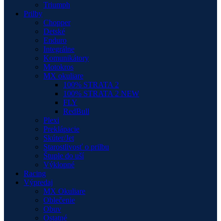
Triumph
Prilby
Chopper
Detské
Enduro
Integrálne
Komunikátory
Motokros
MX okuliare
100% STRATA 2
100% STRATA 2 NEW
FLY
RedBull
Plexi
Preklápacie
Skúter/Jet
Starostlivosť o prilbu
Štuple do uší
Výklopné
Racing
Výpredaj
MX Okuliare
Oblečenie
Obuv
Ostatné