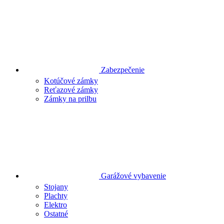
Zabezpečenie
Kotúčové zámky
Reťazové zámky
Zámky na prilbu
Garážové vybavenie
Stojany
Plachty
Elektro
Ostatné