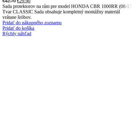
€
42.70
€
29.90
Sada protektorov na rám pre model HONDA CBR 1000RR (08-15)
Tvar CLASSIC Sada obsahuje kompletný montážny materiál
vrátane šróbov.
Pridať do nákupného zoznamu
Pridať do košíka
Rýchly náhľad