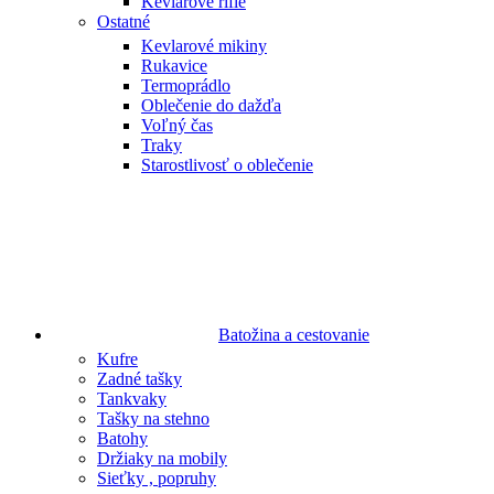
Kevlarové rifle
Ostatné
Kevlarové mikiny
Rukavice
Termoprádlo
Oblečenie do dažďa
Voľný čas
Traky
Starostlivosť o oblečenie
Batožina a cestovanie
Kufre
Zadné tašky
Tankvaky
Tašky na stehno
Batohy
Držiaky na mobily
Sieťky , popruhy