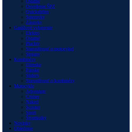
Ostatné
Osvetlenie ŠPZ
Quickshifter
Smerovky
Zásuvky
Garážové vybavenie
Elektro
Ostatné
Plachty
Starostlivosť o motocykel
Stojany
Kombinézy
Dámske
Pánske
Slidery
Starostlivosť o kombinézy
Motocykle
Adventure
Cruiser
Naked
Scooter
Sport
Štvorkolky
Novinky
Oblečenie