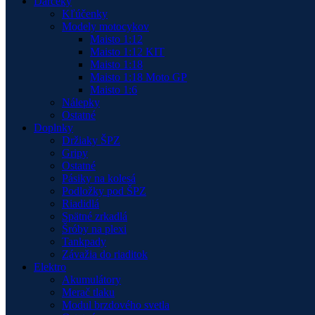
Darčeky
Kľúčenky
Modely motocykov
Maisto 1:12
Maisto 1:12 KIT
Maisto 1:18
Maisto 1:18 Moto GP
Maisto 1:6
Nálepky
Ostatné
Doplnky
Držiaky ŠPZ
Gripy
Ostatné
Pásiky na kolesá
Podložky pod ŠPZ
Riadidlá
Spätné zrkadlá
Šróby na plexi
Tankpady
Závažia do riaditok
Elektro
Akumulátory
Merač tlaku
Modul brzdového svetla