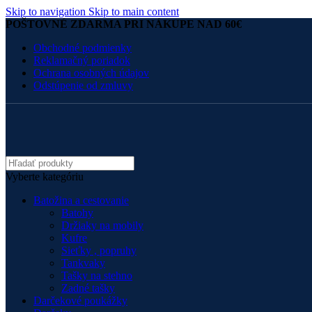
Skip to navigation
Skip to main content
POŠTOVNÉ ZDARMA PRI NÁKUPE NAD 60€
Obchodné podmienky
Reklamačný poriadok
Ochrana osobných údajov
Odstúpenie od zmluvy
Vyberte kategóriu
Batožina a cestovanie
Batohy
Držiaky na mobily
Kufre
Sieťky , popruhy
Tankvaky
Tašky na stehno
Zadné tašky
Darčekové poukážky