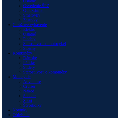
Ostatné
Osvetlenie ŠPZ
Quickshifter
Smerovky
Zásuvky
Garážové vybavenie
Elektro
Ostatné
Plachty
Starostlivosť o motocykel
Stojany
Kombinézy
Dámske
Pánske
Slidery
Starostlivosť o kombinézy
Motocykle
Adventure
Cruiser
Naked
Scooter
Sport
Štvorkolky
Novinky
Oblečenie