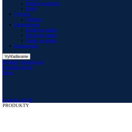
Padacie protektory
Prilby
Výrobca
QJMotor
Zabezpečenie
Kotúčové zámky
Reťazové zámky
Zámky na prilbu
Zazimovanie
Vyhľadávanie
Prihlásiť / Registrovať
0
položka
€
0.00
Menu
0
položka
€
0.00
PRODUKTY