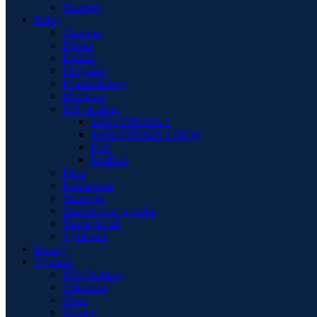
Triumph
Prilby
Chopper
Detské
Enduro
Integrálne
Komunikátory
Motokros
MX okuliare
100% STRATA 2
100% STRATA 2 NEW
FLY
RedBull
Plexi
Preklápacie
Skúter/Jet
Starostlivosť o prilbu
Štuple do uší
Výklopné
Racing
Výpredaj
MX Okuliare
Oblečenie
Obuv
Ostatné