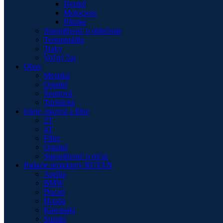
Detské
Motocross
Pánske
Starostlivosť o oblečenie
Termoprádlo
Traky
Voľný čas
Obuv
Mestská
Ostatné
Športová
Turistická
Oleje, mazivá a filtre
2T
4T
Filtre
Ostatné
Starostlivosť o reťaz
Padacie protektory RUTAN
Aprilia
BMW
Ducati
Honda
Kawasaki
Suzuki