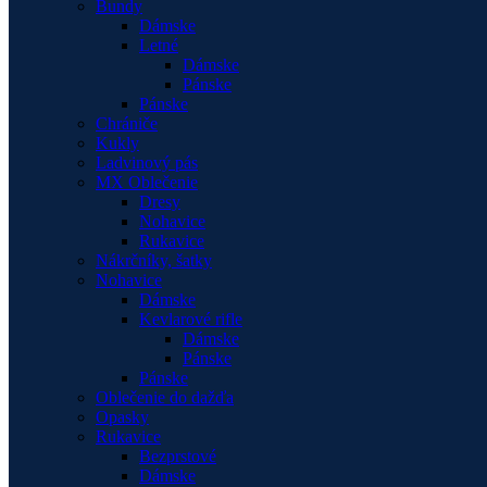
Bundy
Dámske
Letné
Dámske
Pánske
Pánske
Chrániče
Kukly
Ladvinový pás
MX Oblečenie
Dresy
Nohavice
Rukavice
Nákrčníky, šatky
Nohavice
Dámske
Kevlarové rifle
Dámske
Pánske
Pánske
Oblečenie do dažďa
Opasky
Rukavice
Bezprstové
Dámske