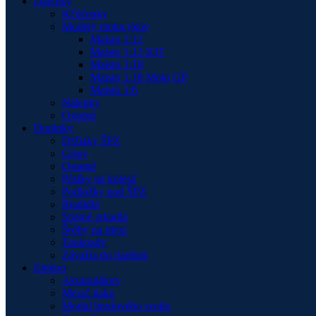
Darčeky
Kľúčenky
Modely motocykov
Maisto 1:12
Maisto 1:12 KIT
Maisto 1:18
Maisto 1:18 Moto GP
Maisto 1:6
Nálepky
Ostatné
Doplnky
Držiaky ŠPZ
Gripy
Ostatné
Pásiky na kolesá
Podložky pod ŠPZ
Riadidlá
Spätné zrkadlá
Šróby na plexi
Tankpady
Závažia do riaditok
Elektro
Akumulátory
Merač tlaku
Modul brzdového svetla