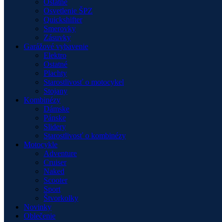
Ostatné
Osvetlenie ŠPZ
Quickshifter
Smerovky
Zásuvky
Garážové vybavenie
Elektro
Ostatné
Plachty
Starostlivosť o motocykel
Stojany
Kombinézy
Dámske
Pánske
Slidery
Starostlivosť o kombinézy
Motocykle
Adventure
Cruiser
Naked
Scooter
Sport
Štvorkolky
Novinky
Oblečenie