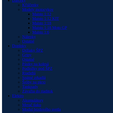
Darčeky
Kľúčenky
Modely motocykov
Maisto 1:12
Maisto 1:12 KIT
Maisto 1:18
Maisto 1:18 Moto GP
Maisto 1:6
Nálepky
Ostatné
Doplnky
Držiaky ŠPZ
Gripy
Ostatné
Pásiky na kolesá
Podložky pod ŠPZ
Riadidlá
Spätné zrkadlá
Šróby na plexi
Tankpady
Závažia do riaditok
Elektro
Akumulátory
Merač tlaku
Modul brzdového svetla