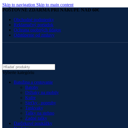
Skip to navigation
Skip to main content
POŠTOVNÉ ZDARMA PRI NÁKUPE NAD 60€
Obchodné podmienky
Reklamačný poriadok
Ochrana osobných údajov
Odstúpenie od zmluvy
Vyberte kategóriu
Batožina a cestovanie
Batohy
Držiaky na mobily
Kufre
Sieťky , popruhy
Tankvaky
Tašky na stehno
Zadné tašky
Darčekové poukážky