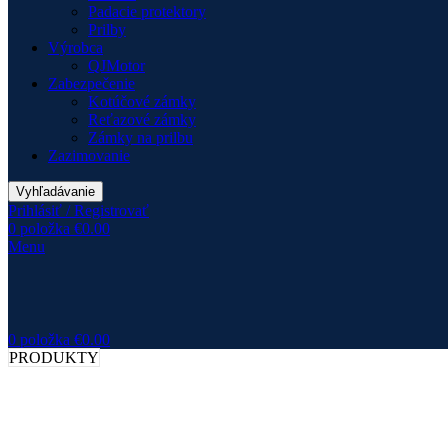
Padacie protektory
Prilby
Výrobca
QJMotor
Zabezpečenie
Kotúčové zámky
Reťazové zámky
Zámky na prilbu
Zazimovanie
Vyhľadávanie
Prihlásiť / Registrovať
0
položka
€
0.00
Menu
0
položka
€
0.00
PRODUKTY