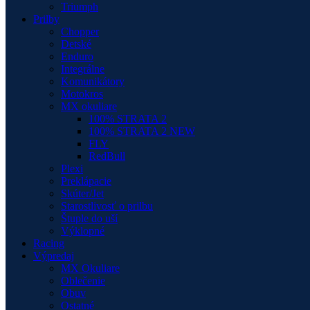
Triumph
Prilby
Chopper
Detské
Enduro
Integrálne
Komunikátory
Motokros
MX okuliare
100% STRATA 2
100% STRATA 2 NEW
FLY
RedBull
Plexi
Preklápacie
Skúter/Jet
Starostlivosť o prilbu
Štuple do uší
Výklopné
Racing
Výpredaj
MX Okuliare
Oblečenie
Obuv
Ostatné