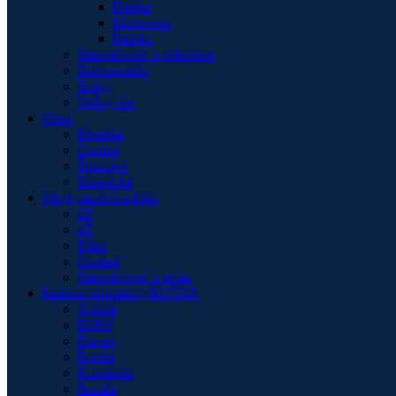
Detské
Motocross
Pánske
Starostlivosť o oblečenie
Termoprádlo
Traky
Voľný čas
Obuv
Mestská
Ostatné
Športová
Turistická
Oleje, mazivá a filtre
2T
4T
Filtre
Ostatné
Starostlivosť o reťaz
Padacie protektory RUTAN
Aprilia
BMW
Ducati
Honda
Kawasaki
Suzuki