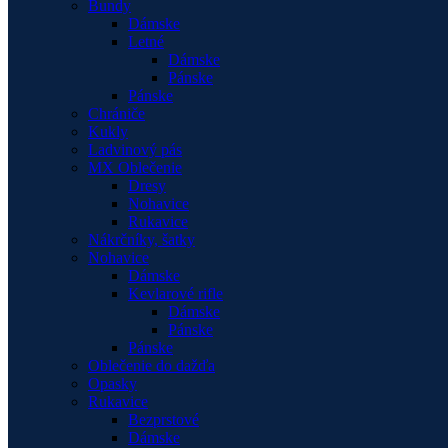
Bundy
Dámske
Letné
Dámske
Pánske
Pánske
Chrániče
Kukly
Ladvinový pás
MX Oblečenie
Dresy
Nohavice
Rukavice
Nákrčníky, šatky
Nohavice
Dámske
Kevlarové rifle
Dámske
Pánske
Pánske
Oblečenie do dažďa
Opasky
Rukavice
Bezprstové
Dámske