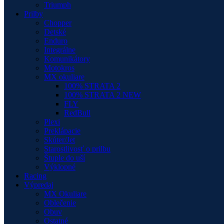
Triumph
Prilby
Chopper
Detské
Enduro
Integrálne
Komunikátory
Motokros
MX okuliare
100% STRATA 2
100% STRATA 2 NEW
FLY
RedBull
Plexi
Preklápacie
Skúter/Jet
Starostlivosť o prilbu
Štuple do uší
Výklopné
Racing
Výpredaj
MX Okuliare
Oblečenie
Obuv
Ostatné