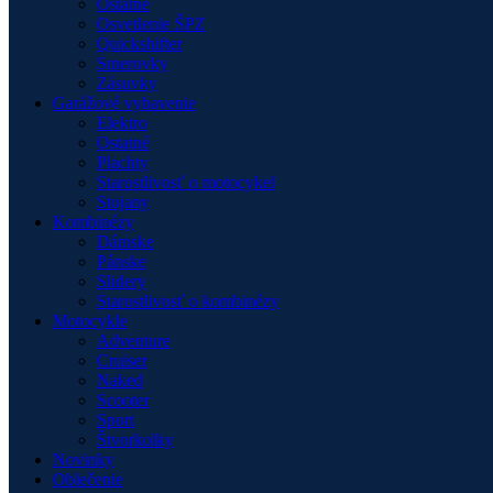
Ostatné
Osvetlenie ŠPZ
Quickshifter
Smerovky
Zásuvky
Garážové vybavenie
Elektro
Ostatné
Plachty
Starostlivosť o motocykel
Stojany
Kombinézy
Dámske
Pánske
Slidery
Starostlivosť o kombinézy
Motocykle
Adventure
Cruiser
Naked
Scooter
Sport
Štvorkolky
Novinky
Oblečenie