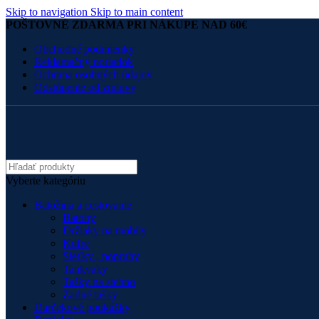
Skip to navigation
Skip to main content
POŠTOVNÉ ZDARMA PRI NÁKUPE NAD 60€
Obchodné podmienky
Reklamačný poriadok
Ochrana osobných údajov
Odstúpenie od zmluvy
Vyberte kategóriu
Batožina a cestovanie
Batohy
Držiaky na mobily
Kufre
Sieťky , popruhy
Tankvaky
Tašky na stehno
Zadné tašky
Darčekové poukážky