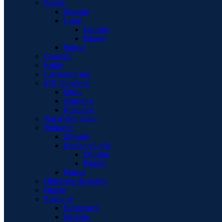
Bundy
Dámske
Letné
Dámske
Pánske
Pánske
Chrániče
Kukly
Ladvinový pás
MX Oblečenie
Dresy
Nohavice
Rukavice
Nákrčníky, šatky
Nohavice
Dámske
Kevlarové rifle
Dámske
Pánske
Pánske
Oblečenie do dažďa
Opasky
Rukavice
Bezprstové
Dámske