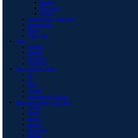
Detské
Motocross
Pánske
Starostlivosť o oblečenie
Termoprádlo
Traky
Voľný čas
Obuv
Mestská
Ostatné
Športová
Turistická
Oleje, mazivá a filtre
2T
4T
Filtre
Ostatné
Starostlivosť o reťaz
Padacie protektory RUTAN
Aprilia
BMW
Ducati
Honda
Kawasaki
Suzuki