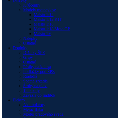
Darčeky
Kľúčenky
Modely motocykov
Maisto 1:12
Maisto 1:12 KIT
Maisto 1:18
Maisto 1:18 Moto GP
Maisto 1:6
Nálepky
Ostatné
Doplnky
Držiaky ŠPZ
Gripy
Ostatné
Pásiky na kolesá
Podložky pod ŠPZ
Riadidlá
Spätné zrkadlá
Šróby na plexi
Tankpady
Závažia do riaditok
Elektro
Akumulátory
Merač tlaku
Modul brzdového svetla