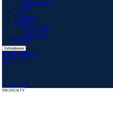
Padacie protektory
Prilby
Výrobca
QJMotor
Zabezpečenie
Kotúčové zámky
Reťazové zámky
Zámky na prilbu
Zazimovanie
Vyhľadávanie
Prihlásiť / Registrovať
0
položka
€
0.00
Menu
0
položka
€
0.00
PRODUKTY