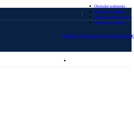
Obchodné podmienky
Reklamačný poriadok
Ochrana osobných údajov
Odstúpenie od zmluvy
Prihlásiť / Registrovať
0
položka
€
0.0