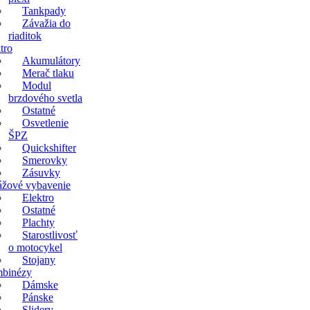
Tankpady
Závažia do
riaditok
tro
Akumulátory
Merač tlaku
Modul
brzdového svetla
Ostatné
Osvetlenie
ŠPZ
Quickshifter
Smerovky
Zásuvky
ážové vybavenie
Elektro
Ostatné
Plachty
Starostlivosť
o motocykel
Stojany
binézy
Dámske
Pánske
Slidery