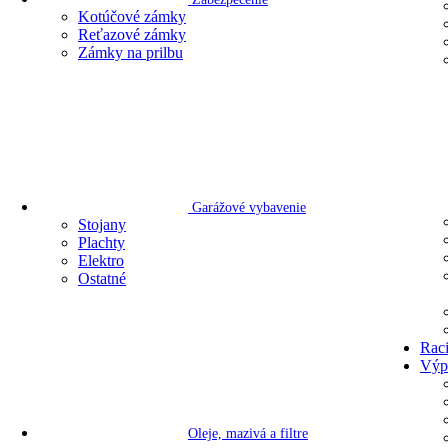
Kotúčové zámky
Reťazové zámky
Zámky na prilbu
Garážové vybavenie
Stojany
Plachty
Elektro
Ostatné
Rac
Výp
Oleje, mazivá a filtre