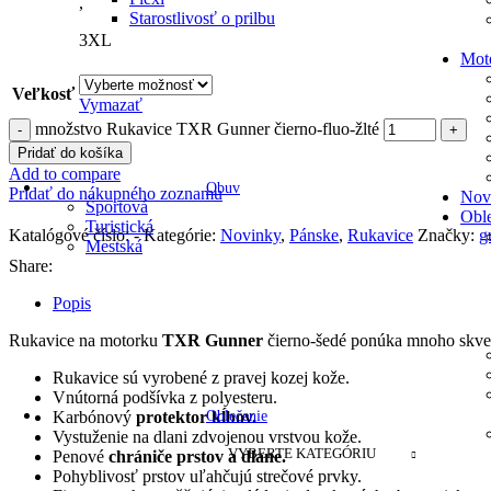
,
Starostlivosť o prilbu
3XL
Mot
Veľkosť
Vymazať
množstvo Rukavice TXR Gunner čierno-fluo-žlté
Pridať do košíka
Add to compare
Obuv
Pridať do nákupného zoznamu
Nov
Športová
Obl
Turistická
Katalógové číslo:
-
Kategórie:
Novinky
,
Pánske
,
Rukavice
Značky:
g
Mestská
Share:
Popis
Rukavice na motorku
TXR Gunner
čierno-šedé ponúka mnoho skvelýc
Rukavice sú vyrobené z pravej kozej kože.
Vnútorná podšívka z polyesteru.
Oblečenie
Karbónový
protektor kĺbov.
Vystuženie na dlani zdvojenou vrstvou kože.
VYBERTE KATEGÓRIU
Penové
chrániče prstov a dlane.
Pohyblivosť prstov uľahčujú strečové prvky.