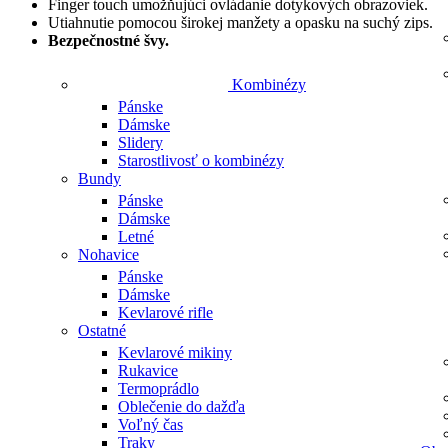
Finger touch umožňujúci ovládanie dotykových obrazoviek.
Utiahnutie pomocou širokej manžety a opasku na suchý zips.
Bezpečnostné švy.
Kombinézy
Pánske
Dámske
Slidery
Starostlivosť o kombinézy
Bundy
Pánske
Dámske
Letné
Nohavice
Pánske
Dámske
Kevlarové rifle
Ostatné
Kevlarové mikiny
Rukavice
Termoprádlo
Oblečenie do dažďa
Voľný čas
Traky