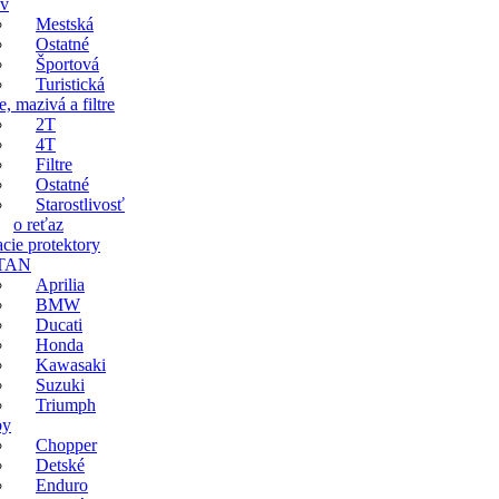
v
Mestská
Ostatné
Športová
Turistická
e, mazivá a filtre
2T
4T
Filtre
Ostatné
Starostlivosť
o reťaz
cie protektory
TAN
Aprilia
BMW
Ducati
Honda
Kawasaki
Suzuki
Triumph
by
Chopper
Detské
Enduro