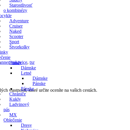
Starostlivosť
o kombinézy
ocykle
Adventure
Cruiser
Naked
Scooter
Sport
Štvorkolky
inky
ečenie
unner
,
rukavice
,
txr
Bundy
Dámske
Letné
Dámske
Pánske
Pánske
h vlastností, ktoré určite oceníte na vašich cestách.
Chrániče
Kukly
Ladvinový
pás
MX
Oblečenie
Dresy