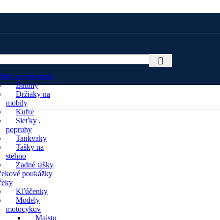
žina a cestovanie
Batohy
Držiaky na
mobily
Kufre
Sieťky ,
popruhy
Tankvaky
Tašky na
stehno
Zadné tašky
čekové poukážky
čeky
Kľúčenky
Modely
motocykov
Maisto