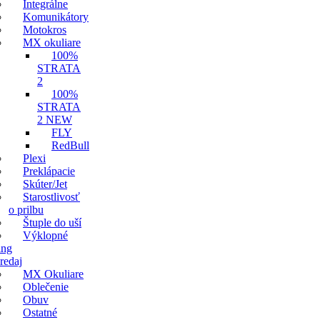
Integrálne
Komunikátory
Motokros
MX okuliare
100%
STRATA
2
100%
STRATA
2 NEW
FLY
RedBull
Plexi
Preklápacie
Skúter/Jet
Starostlivosť
o prilbu
Štuple do uší
Výklopné
ing
redaj
MX Okuliare
Oblečenie
Obuv
Ostatné