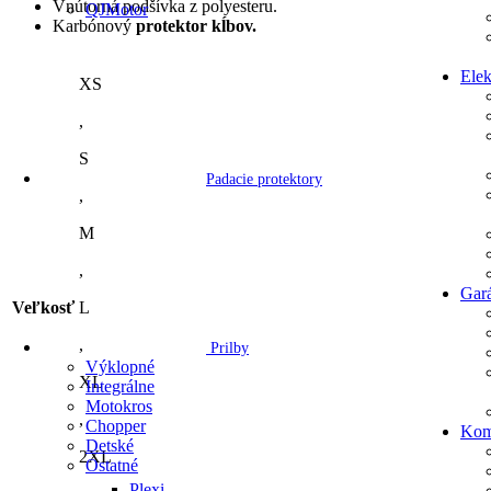
Vnútorná podšívka z polyesteru.
QJMotor
Karbónový
protektor kĺbov.
Elek
XS
,
S
Padacie protektory
,
M
,
Gar
Veľkosť
L
,
Prilby
Výklopné
XL
Integrálne
Motokros
,
Chopper
Kom
Detské
2XL
Ostatné
Plexi