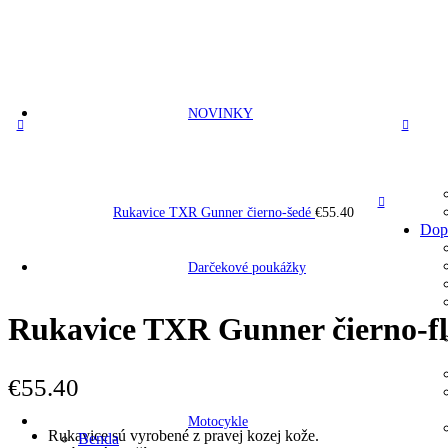
NOVINKY
Rukavice TXR Gunner čierno-šedé
€
55.40
Dop
Darčekové poukážky
Rukavice TXR Gunner čierno-fl
€
55.40
Motocykle
Rukavice sú vyrobené z pravej kozej kože.
Benda