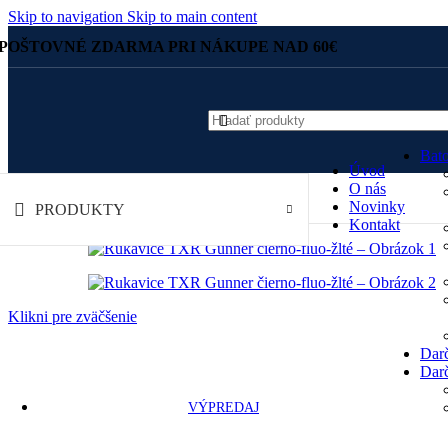
Skip to navigation
Skip to main content
POŠTOVNÉ ZDARMA PRI NÁKUPE NAD 60€
Bato
Úvod
O nás
Novinky
PRODUKTY
Kontakt
Klikni pre zväčšenie
Dar
Dar
VÝPREDAJ