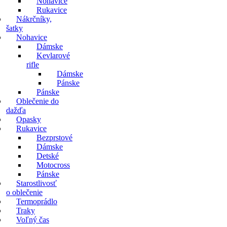
Nohavice
Rukavice
Nákrčníky,
šatky
Nohavice
Dámske
Kevlarové
rifle
Dámske
Pánske
Pánske
Oblečenie do
dažďa
Opasky
Rukavice
Bezprstové
Dámske
Detské
Motocross
Pánske
Starostlivosť
o oblečenie
Termoprádlo
Traky
Voľný čas