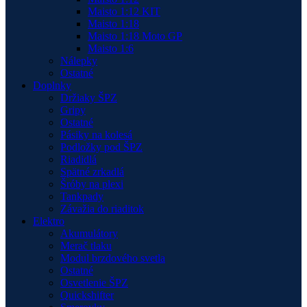
Maisto 1:12 KIT
Maisto 1:18
Maisto 1:18 Moto GP
Maisto 1:6
Nálepky
Ostatné
Doplnky
Držiaky ŠPZ
Gripy
Ostatné
Pásiky na kolesá
Podložky pod ŠPZ
Riadidlá
Spätné zrkadlá
Šróby na plexi
Tankpady
Závažia do riaditok
Elektro
Akumulátory
Merač tlaku
Modul brzdového svetla
Ostatné
Osvetlenie ŠPZ
Quickshifter