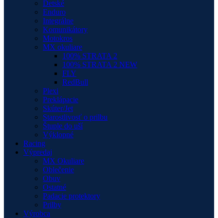
Detské
Enduro
Integrálne
Komunikátory
Motokros
MX okuliare
100% STRATA 2
100% STRATA 2 NEW
FLY
RedBull
Plexi
Preklápacie
Skúter/Jet
Starostlivosť o prilbu
Štuple do uší
Výklopné
Racing
Výpredaj
MX Okuliare
Oblečenie
Obuv
Ostatné
Padacie protektory
Prilby
Výrobca