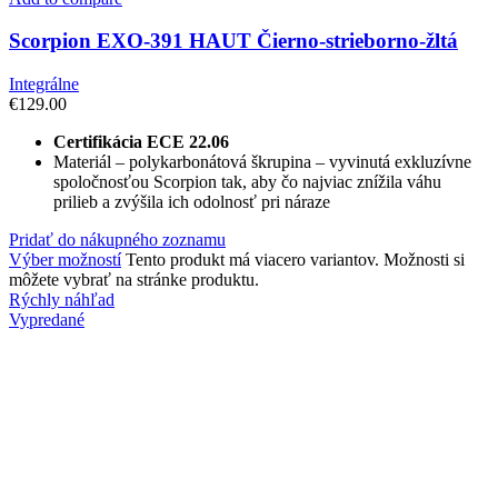
Scorpion EXO-391 HAUT Čierno-strieborno-žltá
Integrálne
€
129.00
Certifikácia ECE 22.06
Materiál – polykarbonátová škrupina – vyvinutá exkluzívne
spoločnosťou Scorpion tak, aby čo najviac znížila váhu
prilieb a zvýšila ich odolnosť pri náraze
Pridať do nákupného zoznamu
Výber možností
Tento produkt má viacero variantov. Možnosti si
môžete vybrať na stránke produktu.
Rýchly náhľad
Vypredané