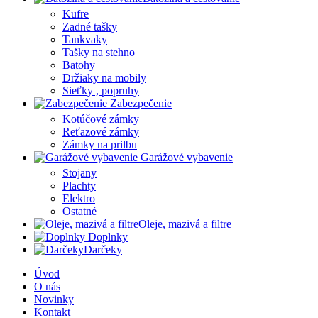
Kufre
Zadné tašky
Tankvaky
Tašky na stehno
Batohy
Držiaky na mobily
Sieťky , popruhy
Zabezpečenie
Kotúčové zámky
Reťazové zámky
Zámky na prilbu
Garážové vybavenie
Stojany
Plachty
Elektro
Ostatné
Oleje, mazivá a filtre
Doplnky
Darčeky
Úvod
O nás
Novinky
Kontakt