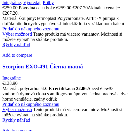
Integrálne
,
Výpredaj
,
Prilby
€
259.00
Pôvodná cena bola: €259.00.
€
207.20
Aktuálna cena je:
€207.20.
Materiál škrupiny: termoplast Polycarbonate. Airfit ™ pumpa k
dofúknutiu lícnych vypchávok.Pinlock® fólia v základnom balení
Pridať do nákupného zoznamu
Výber možností
Tento produkt má viacero variantov. Možnosti si
môžete vybrať na stránke produktu.
Rýchly náhľad
Add to compare
Scorpion EXO-491 Čierna matná
Integrálne
€
138.90
Materiál: polycarbonát.
CE certifikácia 22.06.
SpeedView® –
vnútorná dymová clona s antifogovou úpravou.Jedna bradová a dve
horné ventilácie, zadný odfuk
Pridať do nákupného zoznamu
Výber možností
Tento produkt má viacero variantov. Možnosti si
môžete vybrať na stránke produktu.
Rýchly náhľad
Add to compare