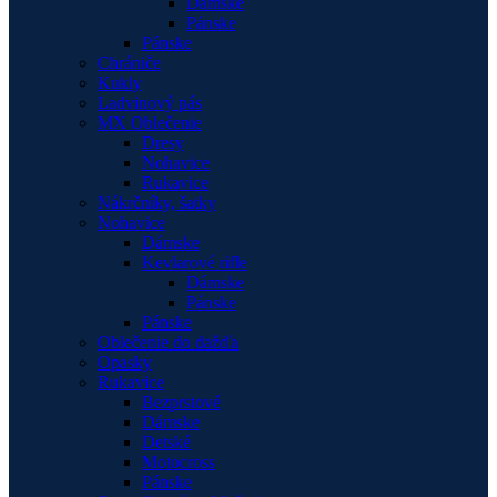
Dámske
Pánske
Pánske
Chrániče
Kukly
Ladvinový pás
MX Oblečenie
Dresy
Nohavice
Rukavice
Nákrčníky, šatky
Nohavice
Dámske
Kevlarové rifle
Dámske
Pánske
Pánske
Oblečenie do dažďa
Opasky
Rukavice
Bezprstové
Dámske
Detské
Motocross
Pánske