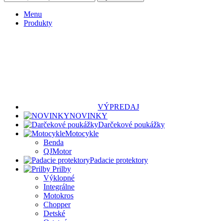
Menu
Produkty
VÝPREDAJ
NOVINKY
Darčekové poukážky
Motocykle
Benda
QJMotor
Padacie protektory
Prilby
Výklopné
Integrálne
Motokros
Chopper
Detské