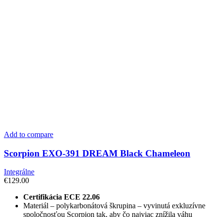
Add to compare
Scorpion EXO-391 DREAM Black Chameleon
Integrálne
€
129.00
Certifikácia ECE 22.06
Materiál – polykarbonátová škrupina – vyvinutá exkluzívne
spoločnosťou Scorpion tak, aby čo najviac znížila váhu