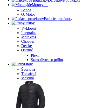
Darčekové poukážky
Motocykle
Benda
QJMotor
Padacie protektory
Prilby
Výklopné
Integrálne
Motokros
Chopper
Detské
Ostatné
Plexi
Starostlivosť o prilbu
Obuv
Športová
Turistická
Mestská