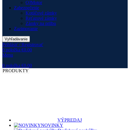
QJMotor
Zabezpečenie
Kotúčové zámky
Reťazové zámky
Zámky na prilbu
Zazimovanie
Vyhľadávanie
Prihlásiť / Registrovať
0
položka
€
0.00
Menu
0
položka
€
0.00
PRODUKTY
VÝPREDAJ
NOVINKY