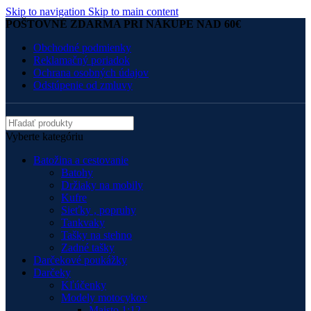
Skip to navigation
Skip to main content
POŠTOVNÉ ZDARMA PRI NÁKUPE NAD 60€
Obchodné podmienky
Reklamačný poriadok
Ochrana osobných údajov
Odstúpenie od zmluvy
Vyberte kategóriu
Batožina a cestovanie
Batohy
Držiaky na mobily
Kufre
Sieťky , popruhy
Tankvaky
Tašky na stehno
Zadné tašky
Darčekové poukážky
Darčeky
Kľúčenky
Modely motocykov
Maisto 1:12