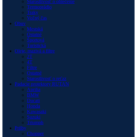
Starostlivosť o oblečenie
Termoprádlo
Traky
Voľný čas
Obuv
Mestská
Ostatné
Športová
Turistická
Oleje, mazivá a filtre
2T
4T
Filtre
Ostatné
Starostlivosť o reťaz
Padacie protektory RUTAN
Aprilia
BMW
Ducati
Honda
Kawasaki
Suzuki
Triumph
Prilby
Chopper