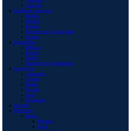
Smerovky
Zásuvky
Garážové vybavenie
Elektro
Ostatné
Plachty
Starostlivosť o motocykel
Stojany
Kombinézy
Dámske
Pánske
Slidery
Starostlivosť o kombinézy
Motocykle
Adventure
Cruiser
Naked
Scooter
Sport
Štvorkolky
Novinky
Oblečenie
Bundy
Dámske
Letné