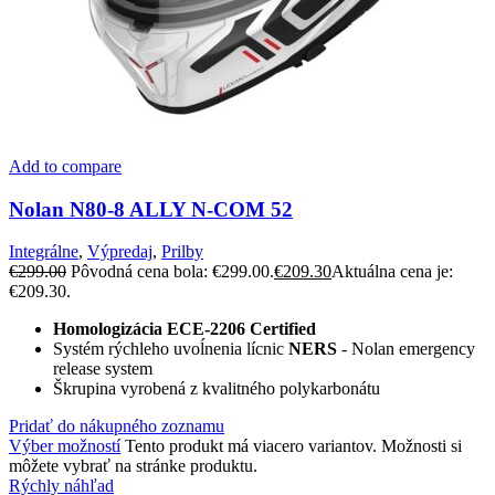
Add to compare
Nolan N80-8 ALLY N-COM 52
Integrálne
,
Výpredaj
,
Prilby
€
299.00
Pôvodná cena bola: €299.00.
€
209.30
Aktuálna cena je:
€209.30.
Homologizácia
ECE-2206 Certified
Systém rýchleho uvoĺnenia lícnic
NERS
- Nolan emergency
release system
Škrupina vyrobená z kvalitného polykarbonátu
Pridať do nákupného zoznamu
Výber možností
Tento produkt má viacero variantov. Možnosti si
môžete vybrať na stránke produktu.
Rýchly náhľad