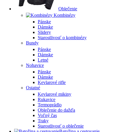
Oblečenie
Kombinézy
Pánske
Dámske
Slidery
Starostlivosť o kombinézy
Bundy
Pánske
Dámske
Letné
Nohavice
Pánske
Dámske
Kevlarové rifle
Ostatné
Kevlarové mikiny
Rukavice
Termoprádlo
Oblečenie do dažďa
Voľný čas
Traky
Starostlivosť o oblečenie
Batožina a cestovanie