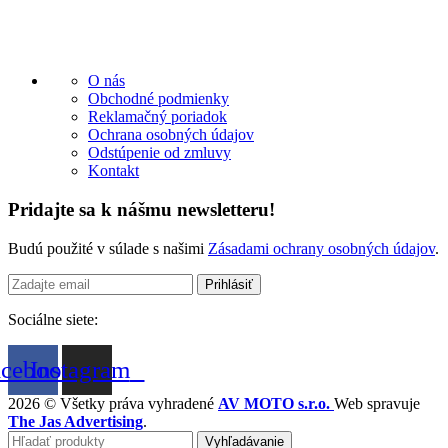
O nás
Obchodné podmienky
Reklamačný poriadok
Ochrana osobných údajov
Odstúpenie od zmluvy
Kontakt
Pridajte sa k nášmu newsletteru!
Budú použité v súlade s našimi
Zásadami ochrany osobných údajov
.
Sociálne siete:
acebook
Instagram
2026 © Všetky práva vyhradené
AV MOTO s.r.o.
Web spravuje
The Jas Advertising
.
Vyhľadávanie