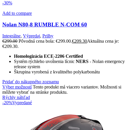
-30%
Add to compare
Nolan N80-8 RUMBLE N-COM 60
Integrálne
,
Výpredaj
,
Prilby
€
299.00
Pôvodná cena bola: €299.00.
€
209.30
Aktuálna cena je:
€209.30.
Homologizácia
ECE-2206 Certified
Systém rýchleho uvoĺnenia lícnic
NERS
- Nolan emergency
release system
Škrupina vyrobená z kvalitného polykarbonátu
Pridať do nákupného zoznamu
Výber možností
Tento produkt má viacero variantov. Možnosti si
môžete vybrať na stránke produktu.
Rýchly náhľad
-20%
Vypredané