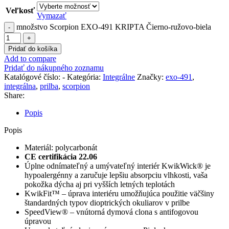
Veľkosť
Vymazať
množstvo Scorpion EXO-491 KRIPTA Čierno-ružovo-biela
Pridať do košíka
Add to compare
Pridať do nákupného zoznamu
Katalógové číslo:
-
Kategória:
Integrálne
Značky:
exo-491
,
integrálna
,
prilba
,
scorpion
Share:
Popis
Popis
Materiál: polycarbonát
CE certifikácia 22.06
Úplne odnímateľný a umývateľný interiér
KwikWick® je
hypoalergénny a zaručuje lepšiu absorpciu vlhkosti, vaša
pokožka dýcha aj pri vyšších letných teplotách
KwikFit™ – úprava interiéru umožňujúca použitie väčšiny
štandardných typov dioptrických okuliarov v prilbe
SpeedView® – vnútorná dymová clona s antifogovou
úpravou