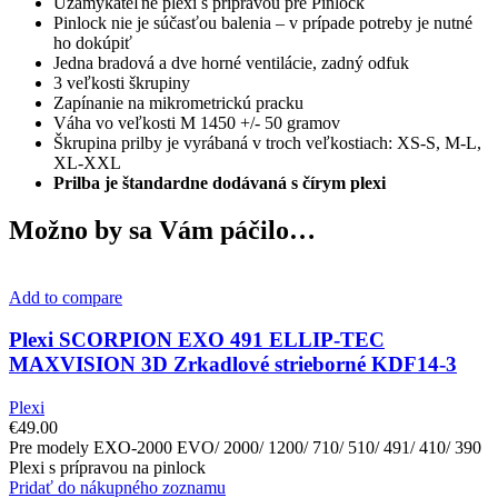
Uzamykateľné plexi s prípravou pre Pinlock
Pinlock
nie je súčasťou balenia – v prípade potreby je nutné
ho dokúpiť
Jedna bradová a dve horné ventilácie, zadný odfuk
3 veľkosti škrupiny
Zapínanie na mikrometrickú pracku
Váha vo veľkosti M 1450 +/- 50 gramov
Škrupina prilby je vyrábaná v troch veľkostiach: XS-S, M-L,
XL-XXL
Prilba je štandardne dodávaná s čírym plexi
Možno by sa Vám páčilo…
Add to compare
Plexi SCORPION EXO 491 ELLIP-TEC
MAXVISION 3D Zrkadlové strieborné KDF14-3
Plexi
€
49.00
Pre modely EXO-2000 EVO/ 2000/ 1200/ 710/ 510/ 491/ 410/ 390
Plexi s prípravou na pinlock
Pridať do nákupného zoznamu