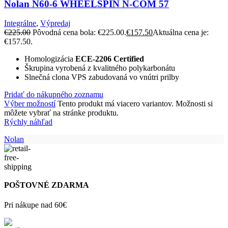
Nolan N60-6 WHEELSPIN N-COM 57
Integrálne
,
Výpredaj
€
225.00
Pôvodná cena bola: €225.00.
€
157.50
Aktuálna cena je:
€157.50.
Homologizácia
ECE-2206 Certified
Škrupina vyrobená z kvalitného polykarbonátu
Slnečná clona VPS zabudovaná vo vnútri prilby
Pridať do nákupného zoznamu
Výber možností
Tento produkt má viacero variantov. Možnosti si
môžete vybrať na stránke produktu.
Rýchly náhľad
Nolan
POŠTOVNÉ ZDARMA
Pri nákupe nad 60€