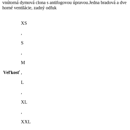
vnútorná dymová clona s antifogovou úpravou.Jedna bradová a dve
horné ventilácie, zadný odfuk
XS
,
S
,
M
Veľkosť
,
L
,
XL
,
XXL