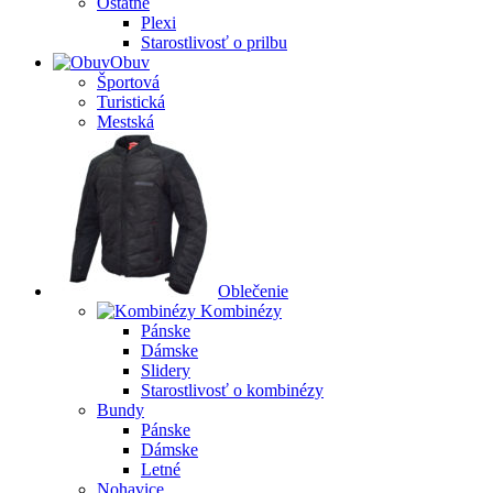
Ostatné
Plexi
Starostlivosť o prilbu
Obuv
Športová
Turistická
Mestská
Oblečenie
Kombinézy
Pánske
Dámske
Slidery
Starostlivosť o kombinézy
Bundy
Pánske
Dámske
Letné
Nohavice