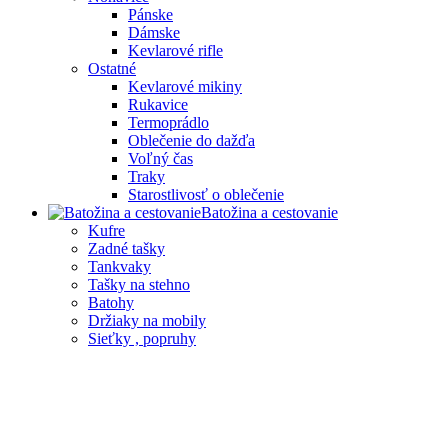
Pánske
Dámske
Kevlarové rifle
Ostatné
Kevlarové mikiny
Rukavice
Termoprádlo
Oblečenie do dažďa
Voľný čas
Traky
Starostlivosť o oblečenie
Batožina a cestovanie
Kufre
Zadné tašky
Tankvaky
Tašky na stehno
Batohy
Držiaky na mobily
Sieťky , popruhy