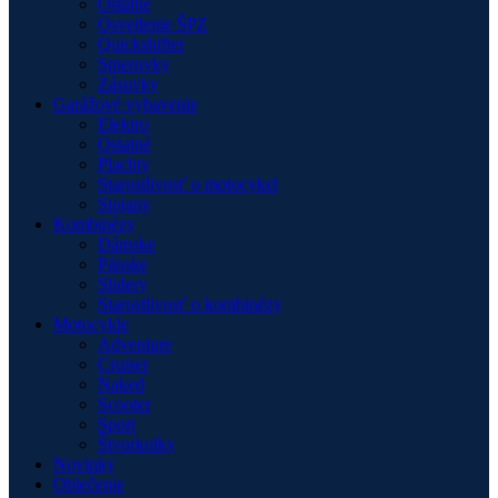
Ostatné
Osvetlenie ŠPZ
Quickshifter
Smerovky
Zásuvky
Garážové vybavenie
Elektro
Ostatné
Plachty
Starostlivosť o motocykel
Stojany
Kombinézy
Dámske
Pánske
Slidery
Starostlivosť o kombinézy
Motocykle
Adventure
Cruiser
Naked
Scooter
Sport
Štvorkolky
Novinky
Oblečenie