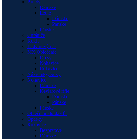
Bundy
Dámske
Letné
Dámske
Pánske
Pánske
Chrániče
Kukly
Ladvinový pás
MX Oblečenie
Dresy
Nohavice
Rukavice
Nákrčníky, šatky
Nohavice
Dámske
Kevlarové rifle
Dámske
Pánske
Pánske
Oblečenie do dažďa
Opasky
Rukavice
Bezprstové
Dámske