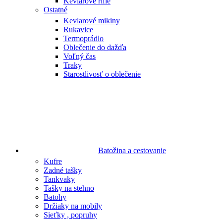
Kevlarové rifle
Ostatné
Kevlarové mikiny
Rukavice
Termoprádlo
Oblečenie do dažďa
Voľný čas
Traky
Starostlivosť o oblečenie
Batožina a cestovanie
Kufre
Zadné tašky
Tankvaky
Tašky na stehno
Batohy
Držiaky na mobily
Sieťky , popruhy