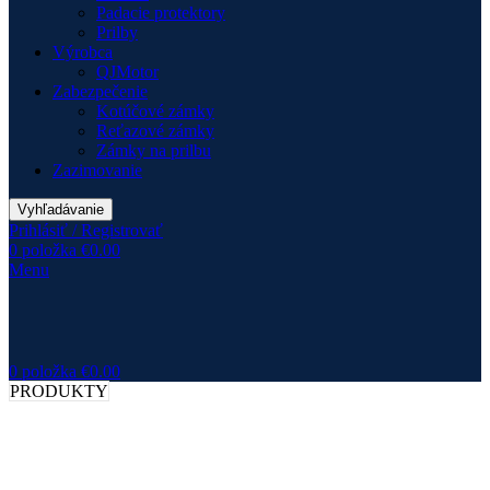
Padacie protektory
Prilby
Výrobca
QJMotor
Zabezpečenie
Kotúčové zámky
Reťazové zámky
Zámky na prilbu
Zazimovanie
Vyhľadávanie
Prihlásiť / Registrovať
0
položka
€
0.00
Menu
0
položka
€
0.00
PRODUKTY