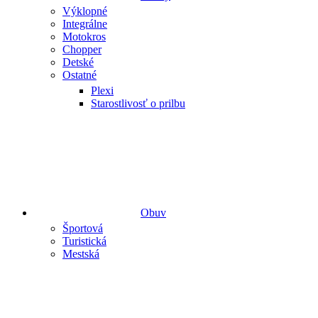
Výklopné
Integrálne
Motokros
Chopper
Detské
Ostatné
Plexi
Starostlivosť o prilbu
Obuv
Športová
Turistická
Mestská