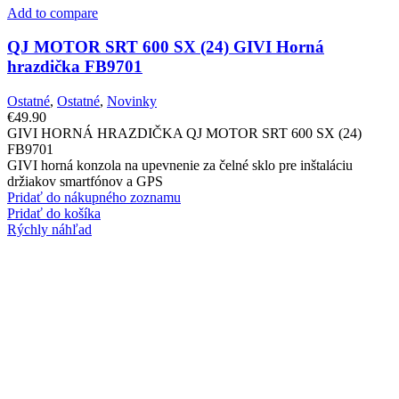
Add to compare
QJ MOTOR SRT 600 SX (24) GIVI Horná
hrazdička FB9701
Ostatné
,
Ostatné
,
Novinky
€
49.90
GIVI HORNÁ HRAZDIČKA QJ MOTOR SRT 600 SX (24)
FB9701
GIVI horná konzola na upevnenie za čelné sklo pre inštaláciu
držiakov smartfónov a GPS
Pridať do nákupného zoznamu
Pridať do košíka
Rýchly náhľad