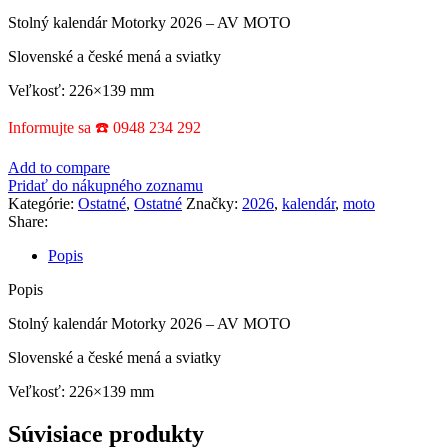
Stolný kalendár Motorky 2026 – AV MOTO
Slovenské a české mená a sviatky
Veľkosť: 226×139 mm
Informujte sa ☎️ 0948 234 292
Add to compare
Pridať do nákupného zoznamu
Kategórie:
Ostatné
,
Ostatné
Značky:
2026
,
kalendár
,
moto
Share:
Popis
Popis
Stolný kalendár Motorky 2026 – AV MOTO
Slovenské a české mená a sviatky
Veľkosť: 226×139 mm
Súvisiace produkty