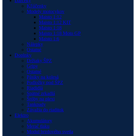
Darčeky
Kľúčenky
Modely motocykov
Maisto 1:12
Maisto 1:12 KIT
Maisto 1:18
Maisto 1:18 Moto GP
Maisto 1:6
Nálepky
Ostatné
Doplnky
Držiaky ŠPZ
Gripy
Ostatné
Pásiky na kolesá
Podložky pod ŠPZ
Riadidlá
Spätné zrkadlá
Šróby na plexi
Tankpady
Závažia do riaditok
Elektro
Akumulátory
Merač tlaku
Modul brzdového svetla