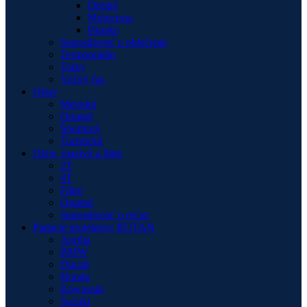
Detské
Motocross
Pánske
Starostlivosť o oblečenie
Termoprádlo
Traky
Voľný čas
Obuv
Mestská
Ostatné
Športová
Turistická
Oleje, mazivá a filtre
2T
4T
Filtre
Ostatné
Starostlivosť o reťaz
Padacie protektory RUTAN
Aprilia
BMW
Ducati
Honda
Kawasaki
Suzuki