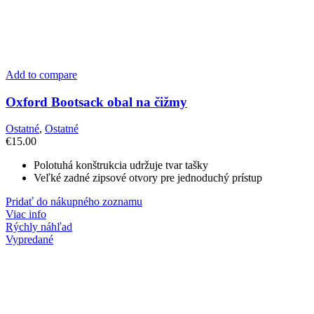
Add to compare
Oxford Bootsack obal na čižmy
Ostatné
,
Ostatné
€
15.00
Polotuhá konštrukcia udržuje tvar tašky
Veľké zadné zipsové otvory pre jednoduchý prístup
Pridať do nákupného zoznamu
Viac info
Rýchly náhľad
Vypredané