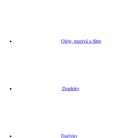
Oleje, mazivá a filtre
Doplnky
Darčeky