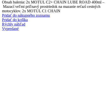
Obsah balenia: 2x MOTUL C2+ CHAIN LUBE ROAD 400ml –
Mazací veľmi priľnavý prostriedok na mazanie reťazí cestných
motocyklov. 2x MOTUL C1 CHAIN
Pridať do nákupného zoznamu
Pridať do košíka
Rýchly náhľad
Vypredané