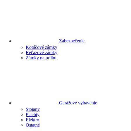
Zabezpečenie
Kotúčové zámky
Reťazové zámky
Zámky na prilbu
Garážové vybavenie
Stojany
Plachty
Elektro
Ostatné