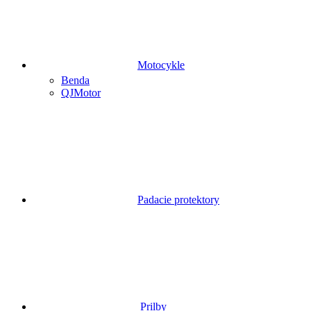
Motocykle
Benda
QJMotor
Padacie protektory
Prilby