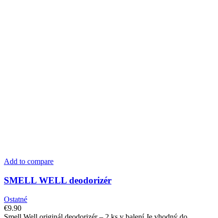
Add to compare
SMELL WELL deodorizér
Ostatné
€
9.90
Smell Well originál deodorizér – 2 ks v balení Je vhodný do