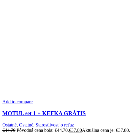
Add to compare
MOTUL set 1 + KEFKA GRÁTIS
Ostatné
,
Ostatné
,
Starostlivosť o reťaz
€
44.70
Pôvodná cena bola: €44.70.
€
37.80
Aktuálna cena je: €37.80.