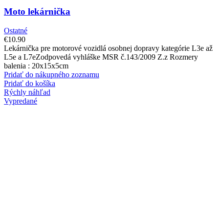
Moto lekárnička
Ostatné
€
10.90
Lekárnička pre motorové vozidlá osobnej dopravy kategórie L3e až
L5e a L7eZodpovedá vyhláške MSR č.143/2009 Z.z Rozmery
balenia : 20x15x5cm
Pridať do nákupného zoznamu
Pridať do košíka
Rýchly náhľad
Vypredané