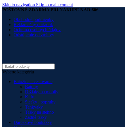
Skip to navigation
Skip to main content
POŠTOVNÉ ZDARMA PRI NÁKUPE NAD 60€
Obchodné podmienky
Reklamačný poriadok
Ochrana osobných údajov
Odstúpenie od zmluvy
Vyberte kategóriu
Batožina a cestovanie
Batohy
Držiaky na mobily
Kufre
Sieťky , popruhy
Tankvaky
Tašky na stehno
Zadné tašky
Darčekové poukážky