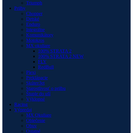
Triumph
Prilby
Chopper
Detské
Enduro
Integrálne
Komunikátory
Motokros
MX okuliare
100% STRATA 2
100% STRATA 2 NEW
FLY
RedBull
Plexi
Preklápacie
Skúter/Jet
Starostlivosť o prilbu
Štuple do uší
Výklopné
Racing
Výpredaj
MX Okuliare
Oblečenie
Obuv
Ostatné