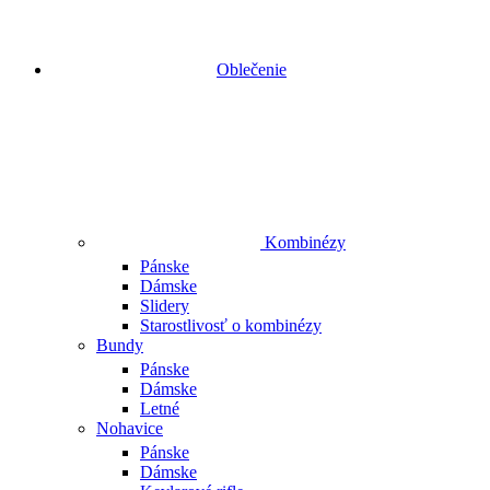
Oblečenie
Kombinézy
Pánske
Dámske
Slidery
Starostlivosť o kombinézy
Bundy
Pánske
Dámske
Letné
Nohavice
Pánske
Dámske