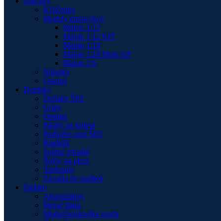
Darčeky
Kľúčenky
Modely motocykov
Maisto 1:12
Maisto 1:12 KIT
Maisto 1:18
Maisto 1:18 Moto GP
Maisto 1:6
Nálepky
Ostatné
Doplnky
Držiaky ŠPZ
Gripy
Ostatné
Pásiky na kolesá
Podložky pod ŠPZ
Riadidlá
Spätné zrkadlá
Šróby na plexi
Tankpady
Závažia do riaditok
Elektro
Akumulátory
Merač tlaku
Modul brzdového svetla