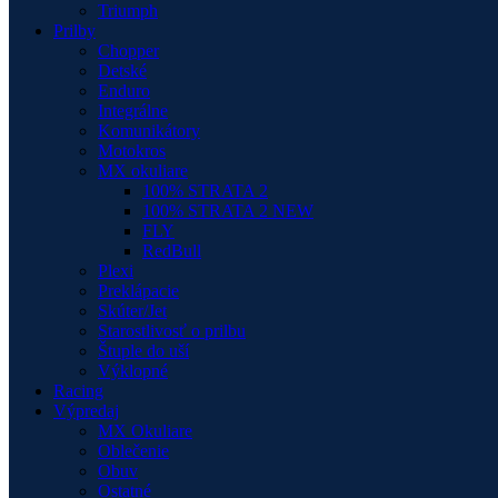
Triumph
Prilby
Chopper
Detské
Enduro
Integrálne
Komunikátory
Motokros
MX okuliare
100% STRATA 2
100% STRATA 2 NEW
FLY
RedBull
Plexi
Preklápacie
Skúter/Jet
Starostlivosť o prilbu
Štuple do uší
Výklopné
Racing
Výpredaj
MX Okuliare
Oblečenie
Obuv
Ostatné