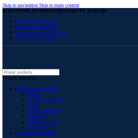
Skip to navigation
Skip to main content
POŠTOVNÉ ZDARMA PRI NÁKUPE NAD 60€
Obchodné podmienky
Reklamačný poriadok
Ochrana osobných údajov
Odstúpenie od zmluvy
Vyberte kategóriu
Batožina a cestovanie
Batohy
Držiaky na mobily
Kufre
Sieťky , popruhy
Tankvaky
Tašky na stehno
Zadné tašky
Darčekové poukážky