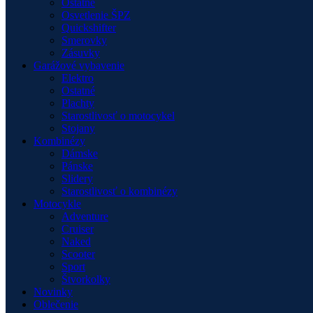
Ostatné
Osvetlenie ŠPZ
Quickshifter
Smerovky
Zásuvky
Garážové vybavenie
Elektro
Ostatné
Plachty
Starostlivosť o motocykel
Stojany
Kombinézy
Dámske
Pánske
Slidery
Starostlivosť o kombinézy
Motocykle
Adventure
Cruiser
Naked
Scooter
Sport
Štvorkolky
Novinky
Oblečenie