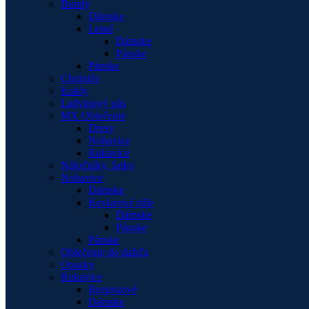
Bundy
Dámske
Letné
Dámske
Pánske
Pánske
Chrániče
Kukly
Ladvinový pás
MX Oblečenie
Dresy
Nohavice
Rukavice
Nákrčníky, šatky
Nohavice
Dámske
Kevlarové rifle
Dámske
Pánske
Pánske
Oblečenie do dažďa
Opasky
Rukavice
Bezprstové
Dámske