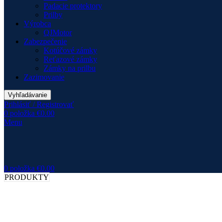
Padacie protektory
Prilby
Výrobca
QJMotor
Zabezpečenie
Kotúčové zámky
Reťazové zámky
Zámky na prilbu
Zazimovanie
Vyhľadávanie
Prihlásiť / Registrovať
0
položka
€
0.00
Menu
0
položka
€
0.00
PRODUKTY