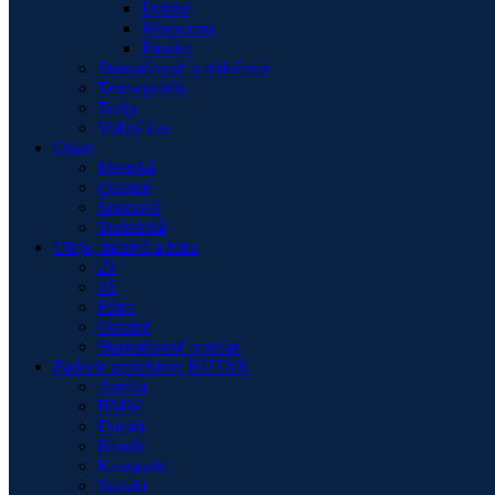
Detské
Motocross
Pánske
Starostlivosť o oblečenie
Termoprádlo
Traky
Voľný čas
Obuv
Mestská
Ostatné
Športová
Turistická
Oleje, mazivá a filtre
2T
4T
Filtre
Ostatné
Starostlivosť o reťaz
Padacie protektory RUTAN
Aprilia
BMW
Ducati
Honda
Kawasaki
Suzuki