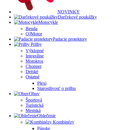
NOVINKY
Darčekové poukážky
Motocykle
Benda
QJMotor
Padacie protektory
Prilby
Výklopné
Integrálne
Motokros
Chopper
Detské
Ostatné
Plexi
Starostlivosť o prilbu
Obuv
Športová
Turistická
Mestská
Oblečenie
Kombinézy
Pánske