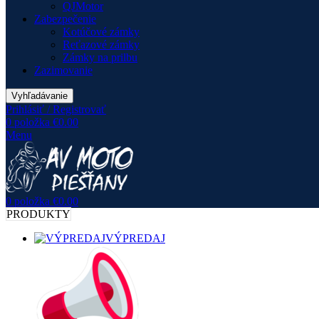
QJMotor
Zabezpečenie
Kotúčové zámky
Reťazové zámky
Zámky na prilbu
Zazimovanie
Vyhľadávanie
Prihlásiť / Registrovať
0
položka
€
0.00
Menu
0
položka
€
0.00
PRODUKTY
VÝPREDAJ