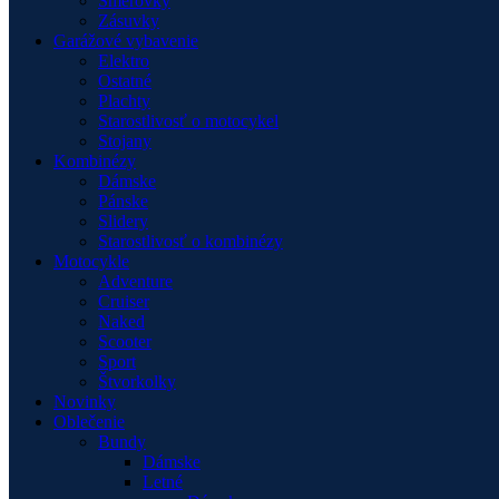
Smerovky
Zásuvky
Garážové vybavenie
Elektro
Ostatné
Plachty
Starostlivosť o motocykel
Stojany
Kombinézy
Dámske
Pánske
Slidery
Starostlivosť o kombinézy
Motocykle
Adventure
Cruiser
Naked
Scooter
Sport
Štvorkolky
Novinky
Oblečenie
Bundy
Dámske
Letné