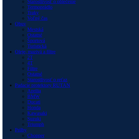
Starostlivosť o oblečenie
Termoprádlo
Traky
Voľný čas
Obuv
Mestská
Ostatné
Športová
Turistická
Oleje, mazivá a filtre
2T
4T
Filtre
Ostatné
Starostlivosť o reťaz
Padacie protektory RUTAN
Aprilia
BMW
Ducati
Honda
Kawasaki
Suzuki
Triumph
Prilby
Chopper