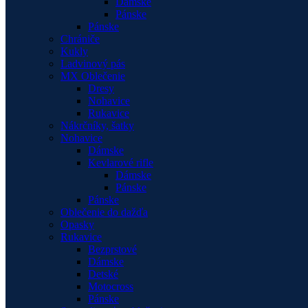
Dámske
Pánske
Pánske
Chrániče
Kukly
Ladvinový pás
MX Oblečenie
Dresy
Nohavice
Rukavice
Nákrčníky, šatky
Nohavice
Dámske
Kevlarové rifle
Dámske
Pánske
Pánske
Oblečenie do dažďa
Opasky
Rukavice
Bezprstové
Dámske
Detské
Motocross
Pánske