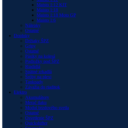
Maisto 1:12 KIT
Maisto 1:18
Maisto 1:18 Moto GP
Maisto 1:6
Nálepky
Ostatné
Doplnky
Držiaky ŠPZ
Gripy
Ostatné
Pásiky na kolesá
Podložky pod ŠPZ
Riadidlá
Spätné zrkadlá
Šróby na plexi
Tankpady
Závažia do riaditok
Elektro
Akumulátory
Merač tlaku
Modul brzdového svetla
Ostatné
Osvetlenie ŠPZ
Quickshifter