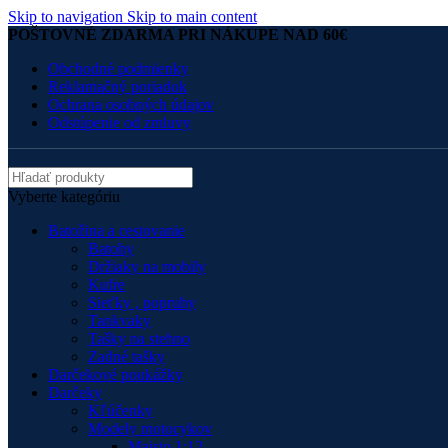
Skip to navigation
Skip to main content
POŠTOVNÉ ZDARMA PRI NÁKUPE NAD 60€
Obchodné podmienky
Reklamačný poriadok
Ochrana osobných údajov
Odstúpenie od zmluvy
Vyberte kategóriu
Batožina a cestovanie
Batohy
Držiaky na mobily
Kufre
Sieťky , popruhy
Tankvaky
Tašky na stehno
Zadné tašky
Darčekové poukážky
Darčeky
Kľúčenky
Modely motocykov
Maisto 1:12