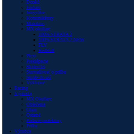
Detské
Enduro
Integrálne
Komunikátory
Motokros
MX okuliare
100% STRATA 2
100% STRATA 2 NEW
FLY
RedBull
Plexi
Preklápacie
Skúter/Jet
Starostlivosť o prilbu
Štuple do uší
Výklopné
Racing
Výpredaj
MX Okuliare
Oblečenie
Obuv
Ostatné
Padacie protektory
Prilby
Výrobca