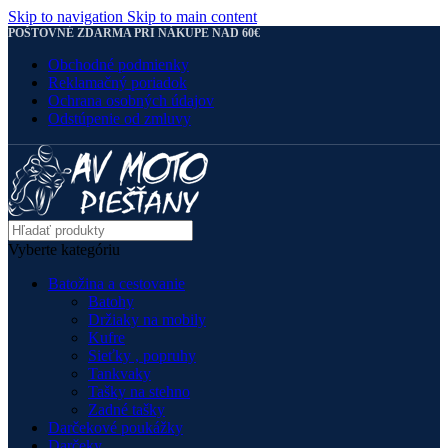
Skip to navigation
Skip to main content
POŠTOVNÉ ZDARMA PRI NÁKUPE NAD 60€
Obchodné podmienky
Reklamačný poriadok
Ochrana osobných údajov
Odstúpenie od zmluvy
Vyberte kategóriu
Batožina a cestovanie
Batohy
Držiaky na mobily
Kufre
Sieťky , popruhy
Tankvaky
Tašky na stehno
Zadné tašky
Darčekové poukážky
Darčeky