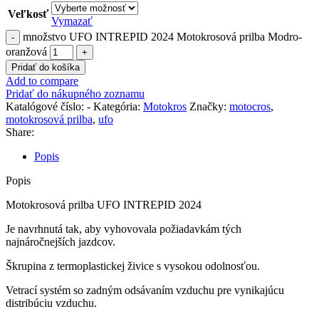
Veľkosť
Vymazať
množstvo UFO INTREPID 2024 Motokrosová prilba Modro-
oranžová
Pridať do košíka
Add to compare
Pridať do nákupného zoznamu
Katalógové číslo:
-
Kategória:
Motokros
Značky:
motocros
,
motokrosová prilba
,
ufo
Share:
Popis
Popis
Motokrosová prilba UFO INTREPID 2024
Je navrhnutá tak, aby vyhovovala požiadavkám tých
najnáročnejších jazdcov.
Škrupina z termoplastickej živice s vysokou odolnosťou.
Vetrací systém so zadným odsávaním vzduchu pre vynikajúcu
distribúciu vzduchu.