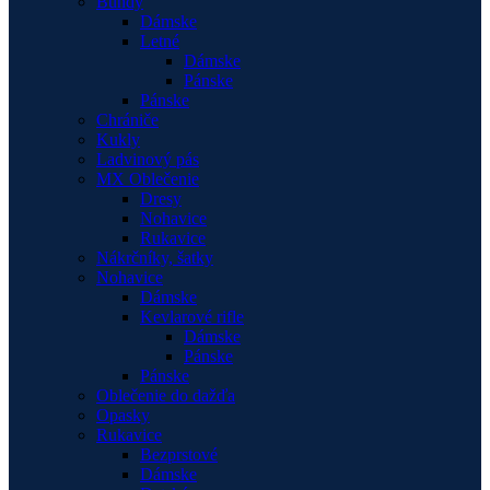
Bundy
Dámske
Letné
Dámske
Pánske
Pánske
Chrániče
Kukly
Ladvinový pás
MX Oblečenie
Dresy
Nohavice
Rukavice
Nákrčníky, šatky
Nohavice
Dámske
Kevlarové rifle
Dámske
Pánske
Pánske
Oblečenie do dažďa
Opasky
Rukavice
Bezprstové
Dámske