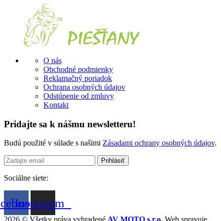
O nás
Obchodné podmienky
Reklamačný poriadok
Ochrana osobných údajov
Odstúpenie od zmluvy
Kontakt
Pridajte sa k nášmu newsletteru!
Budú použité v súlade s našimi
Zásadami ochrany osobných údajov
.
Sociálne siete:
acebook
Instagram
2026 © Všetky práva vyhradené
AV MOTO s.r.o.
Web spravuje