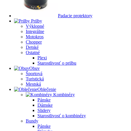
Padacie protektory
Prilby
Výklopné
Integrálne
Motokros
Chopper
Detské
Ostatné
Plexi
Starostlivosť o prilbu
Obuv
Športová
Turistická
Mestská
Oblečenie
Kombinézy
Pánske
Dámske
Slidery
Starostlivosť o kombinézy
Bundy
Pánske