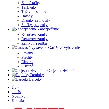
Zadné tašky
Tankvaky
Tašky na stehno
Batohy
Držiaky na mobily
Sieťky , popruhy
Zabezpečenie
Kotúčové zámky
Reťazové zámky
Zámky na prilbu
Garážové vybavenie
Stojany
Plachty
Elektro
Ostatné
Oleje, mazivá a filtre
Doplnky
Darčeky
Úvod
O nás
Novinky
Kontakt