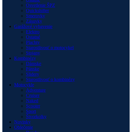
Osvetlenie ŠPZ
Quickshifter
Smerovky
Zásuvky
Garážové vybavenie
Elektro
Ostatné
Plachty
Starostlivosť o motocykel
Stojany
Kombinézy
Dámske
Pánske
Slidery
Starostlivosť o kombinézy
Motocykle
Adventure
Cruiser
Naked
Scooter
Sport
Štvorkolky
Novinky
Oblečenie