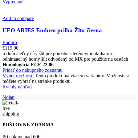
Vypredané
Add to compare
UFO ARIES Enduro prilba Žlto-čierna
Enduro
€
119.00
-odnímateľný číry štít pre použitie s terénnymi okuliarmi -
odnímateľný horný šilt odvodený od MX pre použitie na cestách
Homologácia ECE 22.06
Pridať do nákupného zoznamu
Výber možností
Tento produkt má viacero variantov. Možnosti si
môžete vybrať na stránke produktu.
Rýchly náhľad
Nolan
POŠTOVNÉ ZDARMA
Pri nákupe nad 60€