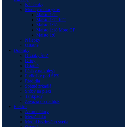
Kľúčenky
Modely motocykov
Maisto 1:12
Maisto 1:12 KIT
Maisto 1:18
Maisto 1:18 Moto GP
Maisto 1:6
Nálepky
Ostatné
Doplnky
Držiaky ŠPZ
Gripy
Ostatné
Pásiky na kolesá
Podložky pod ŠPZ
Riadidlá
Spätné zrkadlá
Šróby na plexi
Tankpady
Závažia do riaditok
Elektro
Akumulátory
Merač tlaku
Modul brzdového svetla
Ostatné