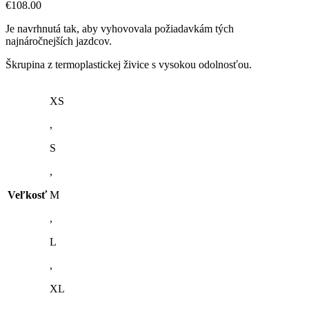
€
108.00
Je navrhnutá tak, aby vyhovovala požiadavkám tých
najnáročnejších jazdcov.
Škrupina z termoplastickej živice s vysokou odolnosťou.
XS
,
S
,
Veľkosť
M
,
L
,
XL