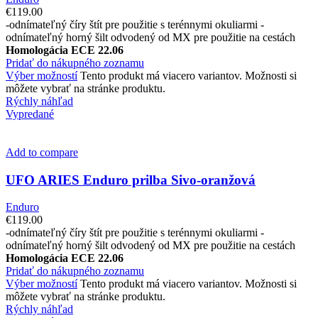
€
119.00
-odnímateľný číry štít pre použitie s terénnymi okuliarmi -
odnímateľný horný šilt odvodený od MX pre použitie na cestách
Homologácia ECE 22.06
Pridať do nákupného zoznamu
Výber možností
Tento produkt má viacero variantov. Možnosti si
môžete vybrať na stránke produktu.
Rýchly náhľad
Vypredané
Add to compare
UFO ARIES Enduro prilba Sivo-oranžová
Enduro
€
119.00
-odnímateľný číry štít pre použitie s terénnymi okuliarmi -
odnímateľný horný šilt odvodený od MX pre použitie na cestách
Homologácia ECE 22.06
Pridať do nákupného zoznamu
Výber možností
Tento produkt má viacero variantov. Možnosti si
môžete vybrať na stránke produktu.
Rýchly náhľad