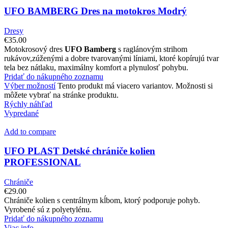
UFO BAMBERG Dres na motokros Modrý
Dresy
€
35.00
Motokrosový dres
UFO Bamberg
s raglánovým strihom
rukávov,zúženými a dobre tvarovanými líniami, ktoré kopírujú tvar
tela bez nátlaku, maximálny komfort a plynulosť pohybu.
Pridať do nákupného zoznamu
Výber možností
Tento produkt má viacero variantov. Možnosti si
môžete vybrať na stránke produktu.
Rýchly náhľad
Vypredané
Add to compare
UFO PLAST Detské chrániče kolien
PROFESSIONAL
Chrániče
€
29.00
Chrániče kolien s centrálnym kĺbom, ktorý podporuje pohyb.
Vyrobené sú z polyetylénu.
Pridať do nákupného zoznamu
Viac info