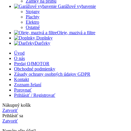
Zámky na prilbu
Garážové vybavenie
Stojany
Plachty
Elektro
Ostatné
Oleje, mazivá a filtre
Doplnky
Darčeky
Úvod
O nás
Predaj QJMOTOR
Obchodné podmienky
Zásady ochrany osobných údajov GDPR
Kontakt
Zoznam želaní
Porovnať
Prihlásiť / Registrovať
Nákupný košík
Zatvoriť
Prihlásiť sa
Zatvoriť
Nemáte ešte účet?