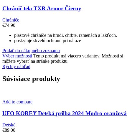
Chránič tela TXR Armor Čierny
Chrániče
€
74.90
plastové chrániče na hrudi, chrbte, ramenách a lakťoch.
poskytuje skvelú ochranu pri náraze
Pridať do nákupného zoznamu
Výber možností
Tento produkt má viacero variantov. Možnosti si
môžete vybrať na stránke produktu.
Rýchly náhľad
Súvisiace produkty
Add to compare
UFO KOREY Detská prilba 2024 Modro-oranžová
Detské
€
89.00