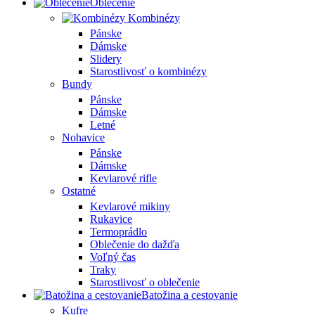
Oblečenie
Kombinézy
Pánske
Dámske
Slidery
Starostlivosť o kombinézy
Bundy
Pánske
Dámske
Letné
Nohavice
Pánske
Dámske
Kevlarové rifle
Ostatné
Kevlarové mikiny
Rukavice
Termoprádlo
Oblečenie do dažďa
Voľný čas
Traky
Starostlivosť o oblečenie
Batožina a cestovanie
Kufre