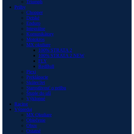
Triumph
Prilby
Chopper
Detské
Enduro
Integrálne
Komunikátory
Motokros
MX okuliare
100% STRATA 2
100% STRATA 2 NEW
FLY
RedBull
Plexi
Preklápacie
Skúter/Jet
Starostlivosť o prilbu
Štuple do uší
Výklopné
Racing
Výpredaj
MX Okuliare
Oblečenie
Obuv
Ostatné