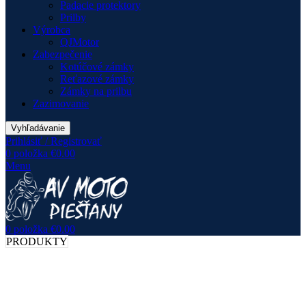
Padacie protektory
Prilby
Výrobca
QJMotor
Zabezpečenie
Kotúčové zámky
Reťazové zámky
Zámky na prilbu
Zazimovanie
Vyhľadávanie
Prihlásiť / Registrovať
0
položka
€
0.00
Menu
0
položka
€
0.00
PRODUKTY