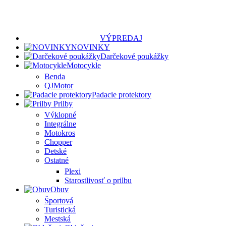
VÝPREDAJ
NOVINKY
Darčekové poukážky
Motocykle
Benda
QJMotor
Padacie protektory
Prilby
Výklopné
Integrálne
Motokros
Chopper
Detské
Ostatné
Plexi
Starostlivosť o prilbu
Obuv
Športová
Turistická
Mestská