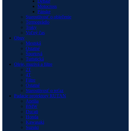
Detské
Motocross
Pánske
Starostlivosť o oblečenie
Termoprádlo
Traky
Voľný čas
Obuv
Mestská
Ostatné
Športová
Turistická
Oleje, mazivá a filtre
2T
4T
Filtre
Ostatné
Starostlivosť o reťaz
Padacie protektory RUTAN
Aprilia
BMW
Ducati
Honda
Kawasaki
Suzuki