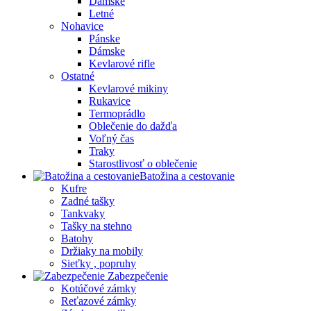
Dámske
Letné
Nohavice
Pánske
Dámske
Kevlarové rifle
Ostatné
Kevlarové mikiny
Rukavice
Termoprádlo
Oblečenie do dažďa
Voľný čas
Traky
Starostlivosť o oblečenie
Batožina a cestovanie
Kufre
Zadné tašky
Tankvaky
Tašky na stehno
Batohy
Držiaky na mobily
Sieťky , popruhy
Zabezpečenie
Kotúčové zámky
Reťazové zámky