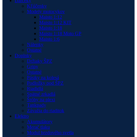
Darčeky
Kľúčenky
Modely motocykov
Maisto 1:12
Maisto 1:12 KIT
Maisto 1:18
Maisto 1:18 Moto GP
Maisto 1:6
Nálepky
Ostatné
Doplnky
Držiaky ŠPZ
Gripy
Ostatné
Pásiky na kolesá
Podložky pod ŠPZ
Riadidlá
Spätné zrkadlá
Šróby na plexi
Tankpady
Závažia do riaditok
Elektro
Akumulátory
Merač tlaku
Modul brzdového svetla