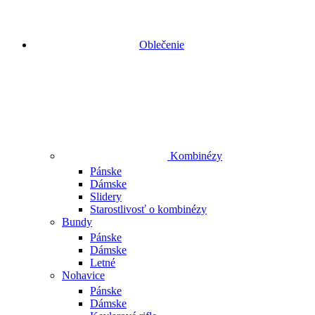
Oblečenie
Kombinézy
Pánske
Dámske
Slidery
Starostlivosť o kombinézy
Bundy
Pánske
Dámske
Letné
Nohavice
Pánske
Dámske