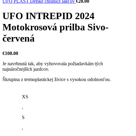
UFO PLAST Detské chrániče lakťov
€
28.00
UFO INTREPID 2024
Motokrosová prilba Sivo-
červená
€
108.00
Je navrhnutá tak, aby vyhovovala požiadavkám tých
najnáročnejších jazdcov.
Škrupina z termoplastickej živice s vysokou odolnosťou.
XS
,
S
,