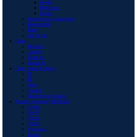
Detské
Motocross
Pánske
Starostlivosť o oblečenie
Termoprádlo
Traky
Voľný čas
Obuv
Mestská
Ostatné
Športová
Turistická
Oleje, mazivá a filtre
2T
4T
Filtre
Ostatné
Starostlivosť o reťaz
Padacie protektory RUTAN
Aprilia
BMW
Ducati
Honda
Kawasaki
Suzuki