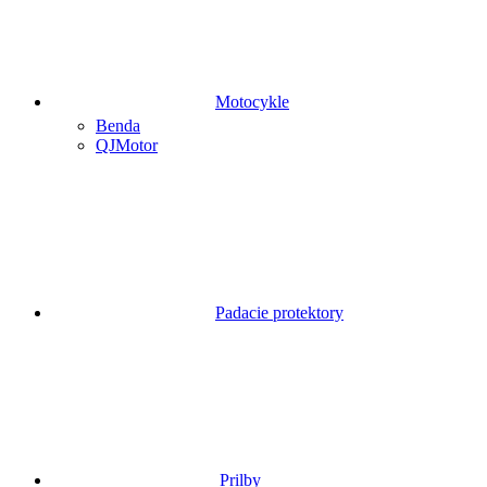
Motocykle
Benda
QJMotor
Padacie protektory
Prilby