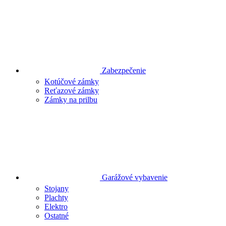
Zabezpečenie
Kotúčové zámky
Reťazové zámky
Zámky na prilbu
Garážové vybavenie
Stojany
Plachty
Elektro
Ostatné