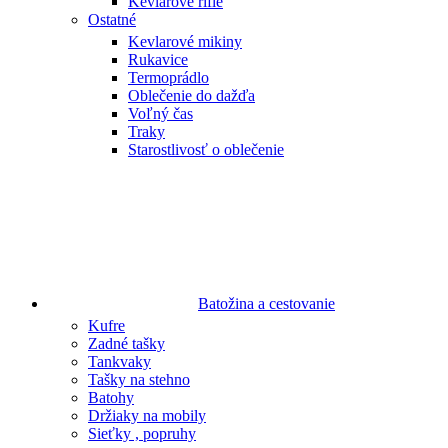
Kevlarové rifle
Ostatné
Kevlarové mikiny
Rukavice
Termoprádlo
Oblečenie do dažďa
Voľný čas
Traky
Starostlivosť o oblečenie
Batožina a cestovanie
Kufre
Zadné tašky
Tankvaky
Tašky na stehno
Batohy
Držiaky na mobily
Sieťky , popruhy