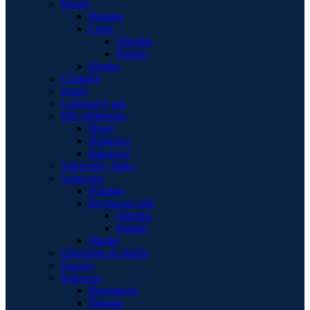
Bundy
Dámske
Letné
Dámske
Pánske
Pánske
Chrániče
Kukly
Ladvinový pás
MX Oblečenie
Dresy
Nohavice
Rukavice
Nákrčníky, šatky
Nohavice
Dámske
Kevlarové rifle
Dámske
Pánske
Pánske
Oblečenie do dažďa
Opasky
Rukavice
Bezprstové
Dámske