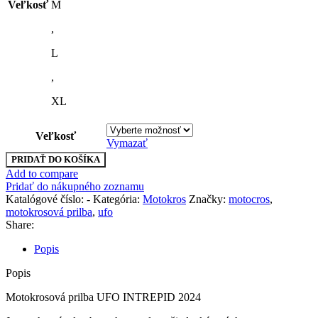
Veľkosť
M
,
L
,
XL
Veľkosť
Vymazať
PRIDAŤ DO KOŠÍKA
Add to compare
Pridať do nákupného zoznamu
Katalógové číslo:
-
Kategória:
Motokros
Značky:
motocros
,
motokrosová prilba
,
ufo
Share:
Popis
Popis
Motokrosová prilba UFO INTREPID 2024