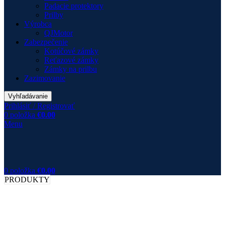
Padacie protektory
Prilby
Výrobca
QJMotor
Zabezpečenie
Kotúčové zámky
Reťazové zámky
Zámky na prilbu
Zazimovanie
Vyhľadávanie
Prihlásiť / Registrovať
0
položka
€
0.00
Menu
0
položka
€
0.00
PRODUKTY