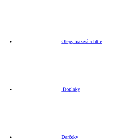
Oleje, mazivá a filtre
Doplnky
Darčeky