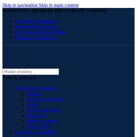
Skip to navigation
Skip to main content
POŠTOVNÉ ZDARMA PRI NÁKUPE NAD 60€
Obchodné podmienky
Reklamačný poriadok
Ochrana osobných údajov
Odstúpenie od zmluvy
Vyberte kategóriu
Batožina a cestovanie
Batohy
Držiaky na mobily
Kufre
Sieťky , popruhy
Tankvaky
Tašky na stehno
Zadné tašky
Darčekové poukážky