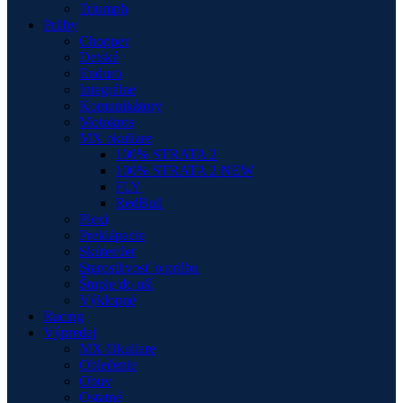
Triumph
Prilby
Chopper
Detské
Enduro
Integrálne
Komunikátory
Motokros
MX okuliare
100% STRATA 2
100% STRATA 2 NEW
FLY
RedBull
Plexi
Preklápacie
Skúter/Jet
Starostlivosť o prilbu
Štuple do uší
Výklopné
Racing
Výpredaj
MX Okuliare
Oblečenie
Obuv
Ostatné