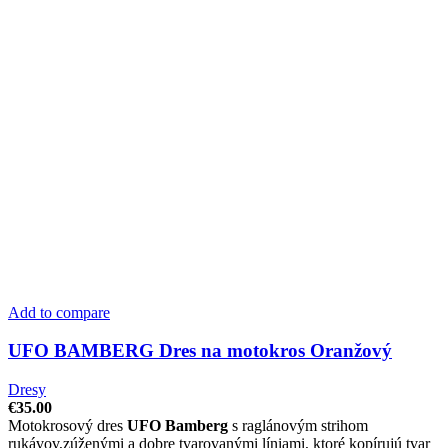
Add to compare
UFO BAMBERG Dres na motokros Oranžový
Dresy
€
35.00
Motokrosový dres
UFO Bamberg
s raglánovým strihom
rukávov,zúženými a dobre tvarovanými líniami, ktoré kopírujú tvar