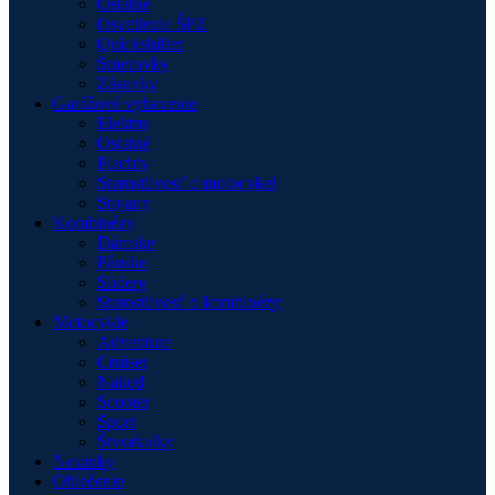
Ostatné
Osvetlenie ŠPZ
Quickshifter
Smerovky
Zásuvky
Garážové vybavenie
Elektro
Ostatné
Plachty
Starostlivosť o motocykel
Stojany
Kombinézy
Dámske
Pánske
Slidery
Starostlivosť o kombinézy
Motocykle
Adventure
Cruiser
Naked
Scooter
Sport
Štvorkolky
Novinky
Oblečenie