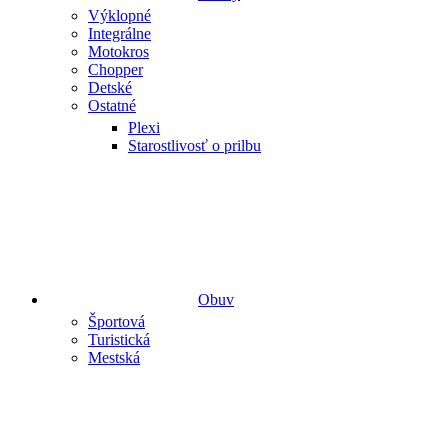
Výklopné
Integrálne
Motokros
Chopper
Detské
Ostatné
Plexi
Starostlivosť o prilbu
Obuv
Športová
Turistická
Mestská