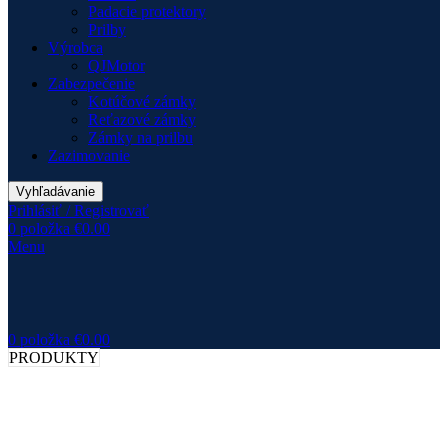
Padacie protektory
Prilby
Výrobca
QJMotor
Zabezpečenie
Kotúčové zámky
Reťazové zámky
Zámky na prilbu
Zazimovanie
Vyhľadávanie
Prihlásiť / Registrovať
0
položka
€
0.00
Menu
0
položka
€
0.00
PRODUKTY