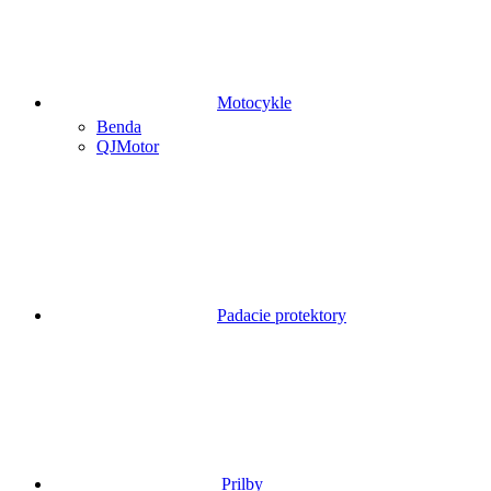
Motocykle
Benda
QJMotor
Padacie protektory
Prilby