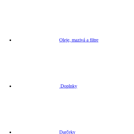
Oleje, mazivá a filtre
Doplnky
Darčeky