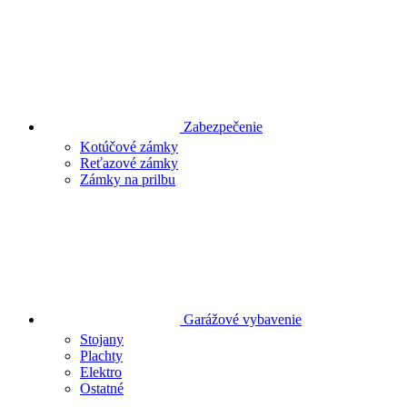
Zabezpečenie
Kotúčové zámky
Reťazové zámky
Zámky na prilbu
Garážové vybavenie
Stojany
Plachty
Elektro
Ostatné