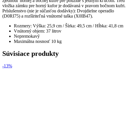
zjednotiť hornej a bočnej kufre pre použitie s jedným kľúčom. Tretí
vložka zámku pre horný kufor je dodávaná v pravom bočnom kufri.
Príslušenstvo (nie je súčasťou dodávky): Dvojdielne operadlo
(D0RI75) a rozšíriteľná vnútorné taška (X0IB47).
Rozmery: Výška: 25,9 cm / Šírka: 49,5 cm / Hĺbka: 41,8 cm
Vnútorný objem: 37 litrov
Nepremokavý
Maximálna nosnosť 10 kg
Súvisiace produkty
-13%