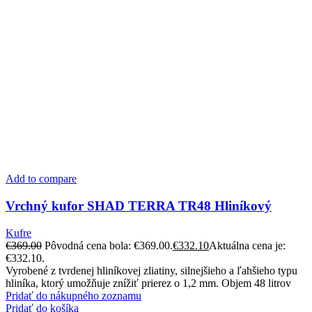
Add to compare
Vrchný kufor SHAD TERRA TR48 Hliníkový
Kufre
€
369.00
Pôvodná cena bola: €369.00.
€
332.10
Aktuálna cena je:
€332.10.
Vyrobené z tvrdenej hliníkovej zliatiny, silnejšieho a ľahšieho typu
hliníka, ktorý umožňuje znížiť prierez o 1,2 mm. Objem 48 litrov
Pridať do nákupného zoznamu
Pridať do košíka