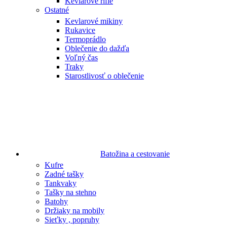
Kevlarové rifle
Ostatné
Kevlarové mikiny
Rukavice
Termoprádlo
Oblečenie do dažďa
Voľný čas
Traky
Starostlivosť o oblečenie
Batožina a cestovanie
Kufre
Zadné tašky
Tankvaky
Tašky na stehno
Batohy
Držiaky na mobily
Sieťky , popruhy