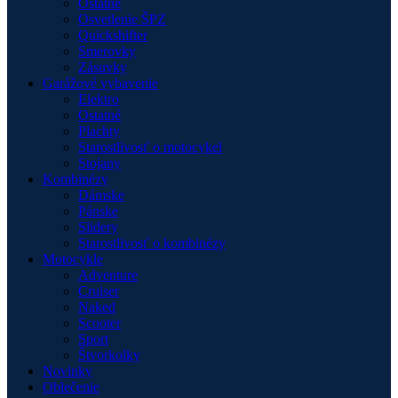
Ostatné
Osvetlenie ŠPZ
Quickshifter
Smerovky
Zásuvky
Garážové vybavenie
Elektro
Ostatné
Plachty
Starostlivosť o motocykel
Stojany
Kombinézy
Dámske
Pánske
Slidery
Starostlivosť o kombinézy
Motocykle
Adventure
Cruiser
Naked
Scooter
Sport
Štvorkolky
Novinky
Oblečenie