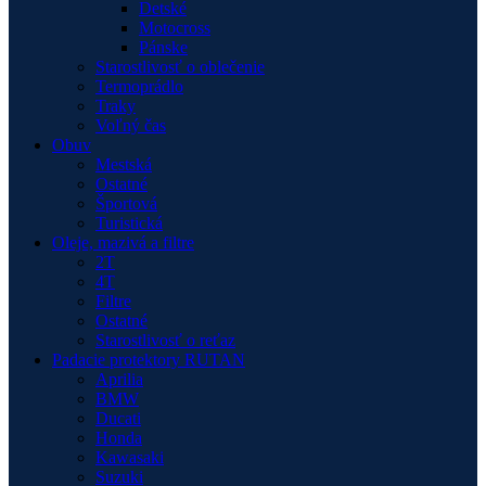
Detské
Motocross
Pánske
Starostlivosť o oblečenie
Termoprádlo
Traky
Voľný čas
Obuv
Mestská
Ostatné
Športová
Turistická
Oleje, mazivá a filtre
2T
4T
Filtre
Ostatné
Starostlivosť o reťaz
Padacie protektory RUTAN
Aprilia
BMW
Ducati
Honda
Kawasaki
Suzuki