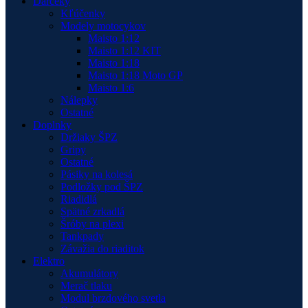
Darčeky
Kľúčenky
Modely motocykov
Maisto 1:12
Maisto 1:12 KIT
Maisto 1:18
Maisto 1:18 Moto GP
Maisto 1:6
Nálepky
Ostatné
Doplnky
Držiaky ŠPZ
Gripy
Ostatné
Pásiky na kolesá
Podložky pod ŠPZ
Riadidlá
Spätné zrkadlá
Šróby na plexi
Tankpady
Závažia do riaditok
Elektro
Akumulátory
Merač tlaku
Modul brzdového svetla