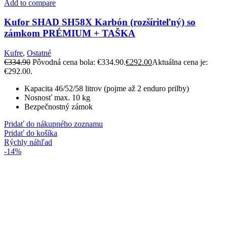
Add to compare
Kufor SHAD SH58X Karbón (rozšíriteľný) so
zámkom PRÉMIUM + TAŠKA
Kufre
,
Ostatné
€
334.90
Pôvodná cena bola: €334.90.
€
292.00
Aktuálna cena je:
€292.00.
Kapacita 46/52/58 litrov (pojme až 2 enduro prilby)
Nosnosť max. 10 kg
Bezpečnostný zámok
Pridať do nákupného zoznamu
Pridať do košíka
Rýchly náhľad
-14%