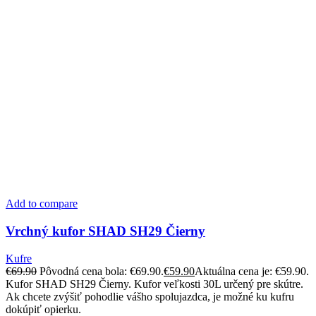
Add to compare
Vrchný kufor SHAD SH29 Čierny
Kufre
€
69.90
Pôvodná cena bola: €69.90.
€
59.90
Aktuálna cena je: €59.90.
Kufor SHAD SH29 Čierny. Kufor veľkosti 30L určený pre skútre.
Ak chcete zvýšiť pohodlie vášho spolujazdca, je možné ku kufru
dokúpiť opierku.