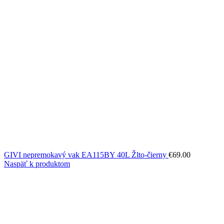
GIVI nepremokavý vak EA115BY 40L Žlto-čierny
€
69.00
Naspäť k produktom