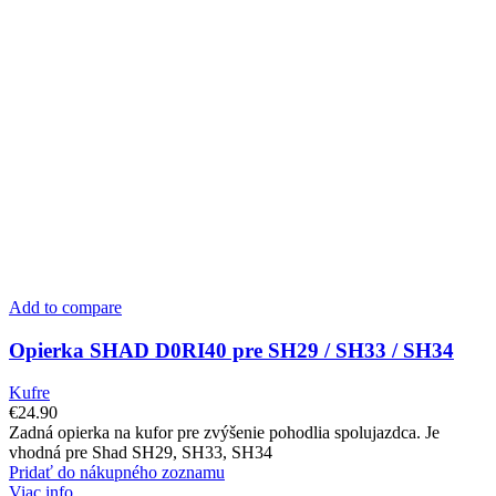
Add to compare
Opierka SHAD D0RI40 pre SH29 / SH33 / SH34
Kufre
€
24.90
Zadná opierka na kufor pre zvýšenie pohodlia spolujazdca. Je
vhodná pre Shad SH29, SH33, SH34
Pridať do nákupného zoznamu
Viac info