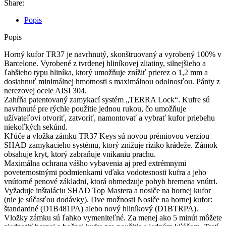
Share:
Popis
Popis
Horný kufor TR37 je navrhnutý, skonštruovaný a vyrobený 100% v
Barcelone. Vyrobené z tvrdenej hliníkovej zliatiny, silnejšieho a
ľahšieho typu hliníka, ktorý umožňuje znížiť prierez o 1,2 mm a
dosiahnuť minimálnej hmotnosti s maximálnou odolnosťou. Pánty z
nerezovej ocele AISI 304.
Zahŕňa patentovaný zamykací systém „TERRA Lock“. Kufre sú
navrhnuté pre rýchle použitie jednou rukou, čo umožňuje
užívateľovi otvoriť, zatvoriť, namontovať a vybrať kufor priebehu
niekoľkých sekúnd.
Kľúče a vložka zámku TR37 Keys sú novou prémiovou verziou
SHAD zamykacieho systému, ktorý znižuje riziko krádeže. Zámok
obsahuje kryt, ktorý zabraňuje vnikaniu prachu.
Maximálna ochrana vášho vybavenia aj pred extrémnymi
poveternostnými podmienkami vďaka vodotesnosti kufra a jeho
vnútorné penové základni, ktorá obmedzuje pohyb bremena vnútri.
Vyžaduje inštaláciu SHAD Top Mastera a nosiče na hornej kufor
(nie je súčasťou dodávky). Dve možnosti Nosiče na hornej kufor:
štandardné (D1B481PA) alebo nový hliníkový (D1BTRPA).
Vložky zámku sú ľahko vymeniteľné. Za menej ako 5 minút môžete