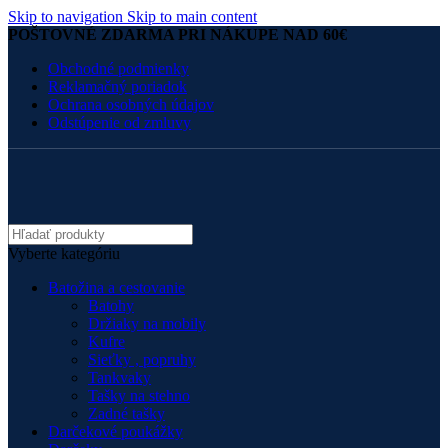
Skip to navigation
Skip to main content
POŠTOVNÉ ZDARMA PRI NÁKUPE NAD 60€
Obchodné podmienky
Reklamačný poriadok
Ochrana osobných údajov
Odstúpenie od zmluvy
Vyberte kategóriu
Batožina a cestovanie
Batohy
Držiaky na mobily
Kufre
Sieťky , popruhy
Tankvaky
Tašky na stehno
Zadné tašky
Darčekové poukážky