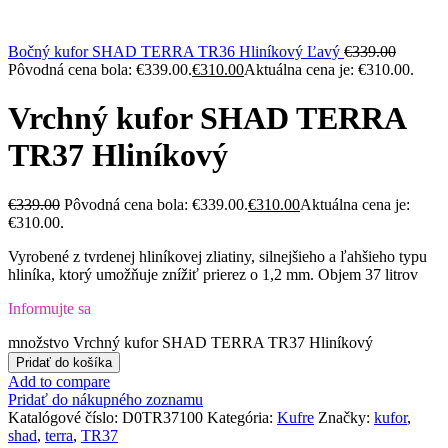
Bočný kufor SHAD TERRA TR36 Hliníkový Ľavý
€
339.00
Pôvodná cena bola: €339.00.
€
310.00
Aktuálna cena je: €310.00.
Vrchný kufor SHAD TERRA
TR37 Hliníkový
€
339.00
Pôvodná cena bola: €339.00.
€
310.00
Aktuálna cena je:
€310.00.
Vyrobené z tvrdenej hliníkovej zliatiny, silnejšieho a ľahšieho typu
hliníka, ktorý umožňuje znížiť prierez o 1,2 mm. Objem 37 litrov
Informujte sa
množstvo Vrchný kufor SHAD TERRA TR37 Hliníkový
Pridať do košíka
Add to compare
Pridať do nákupného zoznamu
Katalógové číslo:
D0TR37100
Kategória:
Kufre
Značky:
kufor
,
shad
,
terra
,
TR37