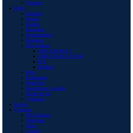
Triumph
Prilby
Chopper
Detské
Enduro
Integrálne
Komunikátory
Motokros
MX okuliare
100% STRATA 2
100% STRATA 2 NEW
FLY
RedBull
Plexi
Preklápacie
Skúter/Jet
Starostlivosť o prilbu
Štuple do uší
Výklopné
Racing
Výpredaj
MX Okuliare
Oblečenie
Obuv
Ostatné