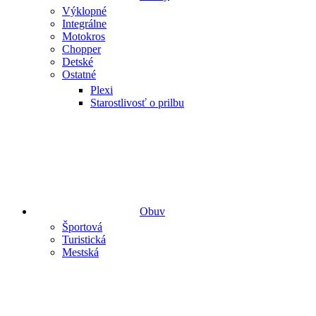
Výklopné
Integrálne
Motokros
Chopper
Detské
Ostatné
Plexi
Starostlivosť o prilbu
Obuv
Športová
Turistická
Mestská