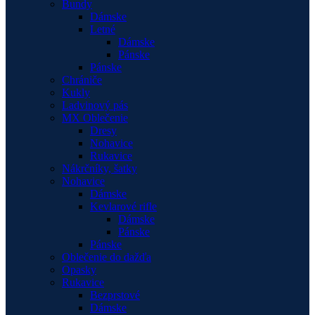
Bundy
Dámske
Letné
Dámske
Pánske
Pánske
Chrániče
Kukly
Ladvinový pás
MX Oblečenie
Dresy
Nohavice
Rukavice
Nákrčníky, šatky
Nohavice
Dámske
Kevlarové rifle
Dámske
Pánske
Pánske
Oblečenie do dažďa
Opasky
Rukavice
Bezprstové
Dámske