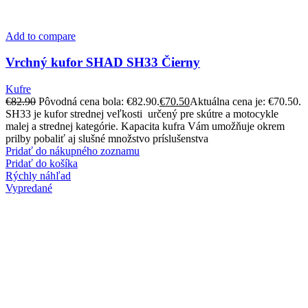
Add to compare
Vrchný kufor SHAD SH33 Čierny
Kufre
€
82.90
Pôvodná cena bola: €82.90.
€
70.50
Aktuálna cena je: €70.50.
SH33 je kufor strednej veľkosti určený pre skútre a motocykle
malej a strednej kategórie. Kapacita kufra Vám umožňuje okrem
prilby pobaliť aj slušné množstvo príslušenstva
Pridať do nákupného zoznamu
Pridať do košíka
Rýchly náhľad
Vypredané