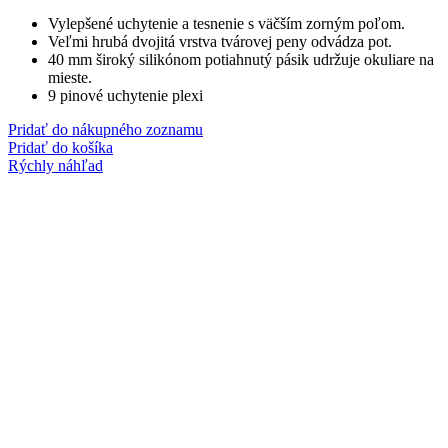
Vylepšené uchytenie a tesnenie s väčším zorným poľom.
Veľmi hrubá dvojitá vrstva tvárovej peny odvádza pot.
40 mm široký silikónom potiahnutý pásik udržuje okuliare na
mieste.
9 pinové uchytenie plexi
Pridať do nákupného zoznamu
Pridať do košíka
Rýchly náhľad