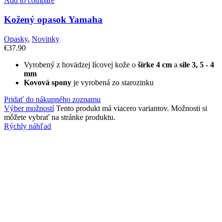
Add to compare
Kožený opasok Yamaha
Opasky
,
Novinky
€
37.90
Vyrobený z hovädzej lícovej kože o
šírke 4 cm
a
sile 3, 5 - 4
mm
Kovová spony
je vyrobená zo starozinku
Pridať do nákupného zoznamu
Výber možností
Tento produkt má viacero variantov. Možnosti si
môžete vybrať na stránke produktu.
Rýchly náhľad