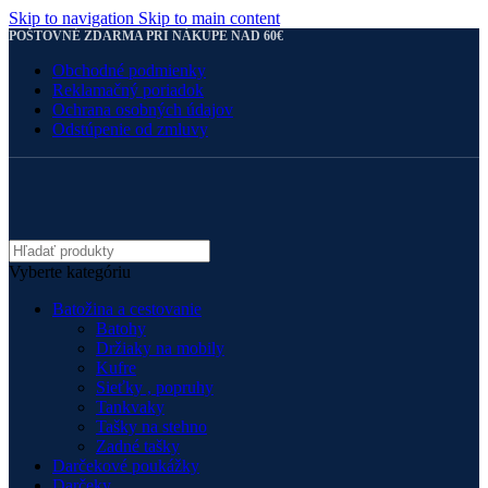
Skip to navigation
Skip to main content
POŠTOVNÉ ZDARMA PRI NÁKUPE NAD 60€
Obchodné podmienky
Reklamačný poriadok
Ochrana osobných údajov
Odstúpenie od zmluvy
Vyberte kategóriu
Batožina a cestovanie
Batohy
Držiaky na mobily
Kufre
Sieťky , popruhy
Tankvaky
Tašky na stehno
Zadné tašky
Darčekové poukážky
Darčeky