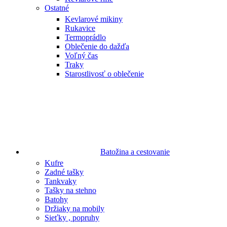
Ostatné
Kevlarové mikiny
Rukavice
Termoprádlo
Oblečenie do dažďa
Voľný čas
Traky
Starostlivosť o oblečenie
Batožina a cestovanie
Kufre
Zadné tašky
Tankvaky
Tašky na stehno
Batohy
Držiaky na mobily
Sieťky , popruhy