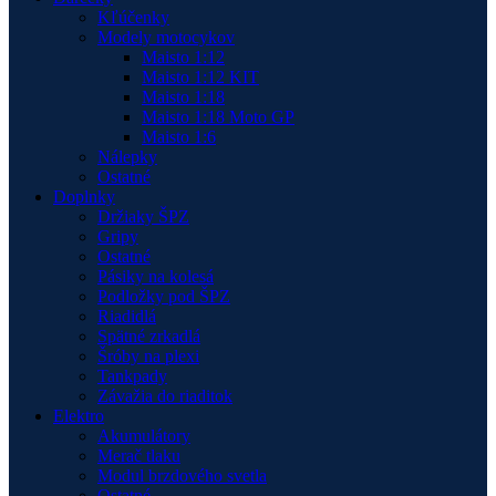
Kľúčenky
Modely motocykov
Maisto 1:12
Maisto 1:12 KIT
Maisto 1:18
Maisto 1:18 Moto GP
Maisto 1:6
Nálepky
Ostatné
Doplnky
Držiaky ŠPZ
Gripy
Ostatné
Pásiky na kolesá
Podložky pod ŠPZ
Riadidlá
Spätné zrkadlá
Šróby na plexi
Tankpady
Závažia do riaditok
Elektro
Akumulátory
Merač tlaku
Modul brzdového svetla
Ostatné