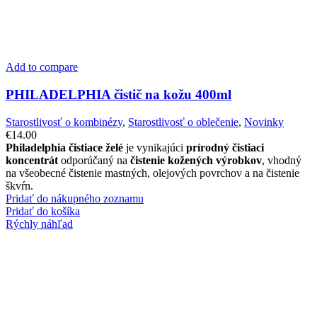
Add to compare
PHILADELPHIA čistič na kožu 400ml
Starostlivosť o kombinézy
,
Starostlivosť o oblečenie
,
Novinky
€
14.00
Philadelphia čistiace želé
je vynikajúci
prírodný
čistiaci
koncentrát
odporúčaný na
čistenie kožených výrobkov
, vhodný
na všeobecné čistenie mastných, olejových povrchov a na čistenie
škvŕn.
Pridať do nákupného zoznamu
Pridať do košíka
Rýchly náhľad