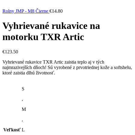
Rolny JMP - M8 Čierne
€
14.80
Vyhrievané rukavice na
motorku TXR Artic
€
123.50
Vyhrievané rukavice TXR Artic zaistia teplo aj v tých
najmrazivejších dňoch! Sú vyrobené z prvotriednej kože a softshelu,
ktoré zaistia dlhú životnosť.
S
,
M
,
Veľkosť
L