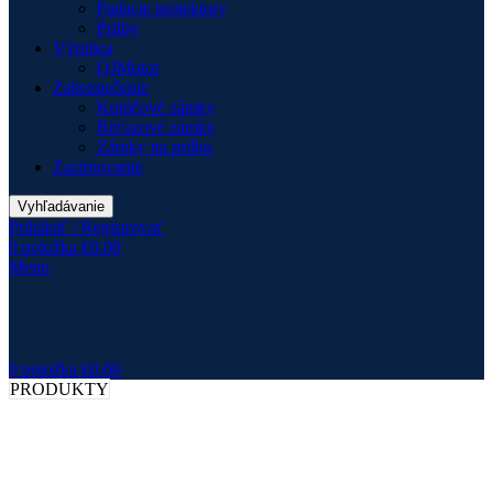
Padacie protektory
Prilby
Výrobca
QJMotor
Zabezpečenie
Kotúčové zámky
Reťazové zámky
Zámky na prilbu
Zazimovanie
Vyhľadávanie
Prihlásiť / Registrovať
0
položka
€
0.00
Menu
0
položka
€
0.00
PRODUKTY