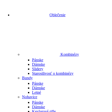
Oblečenie
Kombinézy
Pánske
Dámske
Slidery
Starostlivosť o kombinézy
Bundy
Pánske
Dámske
Letné
Nohavice
Pánske
Dámske
Kevlarové rifle