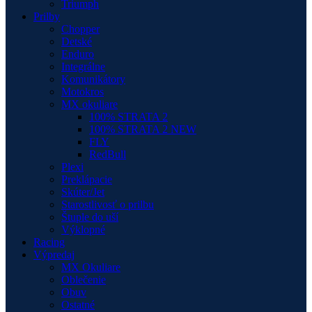
Triumph
Prilby
Chopper
Detské
Enduro
Integrálne
Komunikátory
Motokros
MX okuliare
100% STRATA 2
100% STRATA 2 NEW
FLY
RedBull
Plexi
Preklápacie
Skúter/Jet
Starostlivosť o prilbu
Štuple do uší
Výklopné
Racing
Výpredaj
MX Okuliare
Oblečenie
Obuv
Ostatné