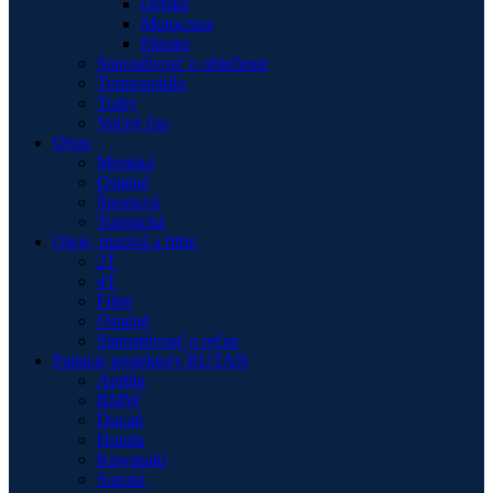
Detské
Motocross
Pánske
Starostlivosť o oblečenie
Termoprádlo
Traky
Voľný čas
Obuv
Mestská
Ostatné
Športová
Turistická
Oleje, mazivá a filtre
2T
4T
Filtre
Ostatné
Starostlivosť o reťaz
Padacie protektory RUTAN
Aprilia
BMW
Ducati
Honda
Kawasaki
Suzuki