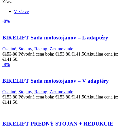
Zľava
V zľave
-8%
BIKELIFT Sada motostojanov – L adaptéry
Ostatné
,
Stojany
,
Racing
,
Zazimovanie
€
153.80
Pôvodná cena bola: €153.80.
€
141.50
Aktuálna cena je:
€141.50.
-8%
BIKELIFT Sada motostojanov – V adaptéry
Ostatné
,
Stojany
,
Racing
,
Zazimovanie
€
153.80
Pôvodná cena bola: €153.80.
€
141.50
Aktuálna cena je:
€141.50.
BIKELIFT PREDNÝ STOJAN + REDUKCIE