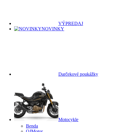
VÝPREDAJ
NOVINKY
Darčekové poukážky
Motocykle
Benda
QJMotor