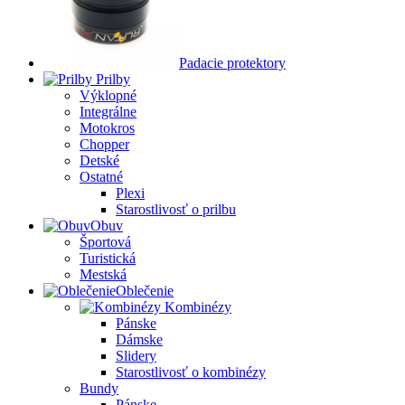
Padacie protektory
Prilby
Výklopné
Integrálne
Motokros
Chopper
Detské
Ostatné
Plexi
Starostlivosť o prilbu
Obuv
Športová
Turistická
Mestská
Oblečenie
Kombinézy
Pánske
Dámske
Slidery
Starostlivosť o kombinézy
Bundy
Pánske