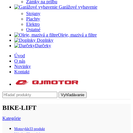
Zámky na prilbu
Garážové vybavenie
Stojany
Plachty
Elektro
Ostatné
Oleje, mazivá a filtre
Doplnky
Darčeky
Úvod
O nás
Novinky
Kontakt
Vyhľadávanie
BIKE-LIFT
Kategórie
Motocykle
33 produkt