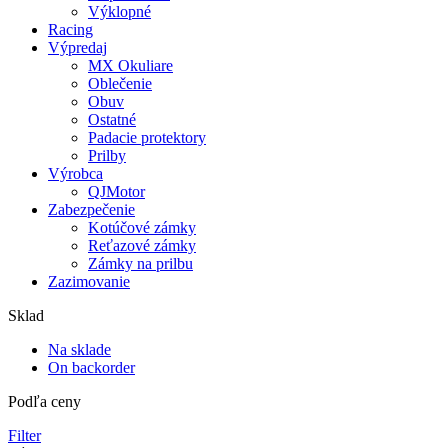
Výklopné
Racing
Výpredaj
MX Okuliare
Oblečenie
Obuv
Ostatné
Padacie protektory
Prilby
Výrobca
QJMotor
Zabezpečenie
Kotúčové zámky
Reťazové zámky
Zámky na prilbu
Zazimovanie
Sklad
Na sklade
On backorder
Podľa ceny
Filter