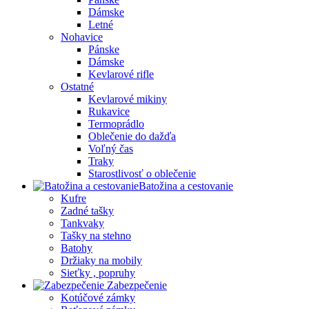
Dámske
Letné
Nohavice
Pánske
Dámske
Kevlarové rifle
Ostatné
Kevlarové mikiny
Rukavice
Termoprádlo
Oblečenie do dažďa
Voľný čas
Traky
Starostlivosť o oblečenie
Batožina a cestovanie
Kufre
Zadné tašky
Tankvaky
Tašky na stehno
Batohy
Držiaky na mobily
Sieťky , popruhy
Zabezpečenie
Kotúčové zámky