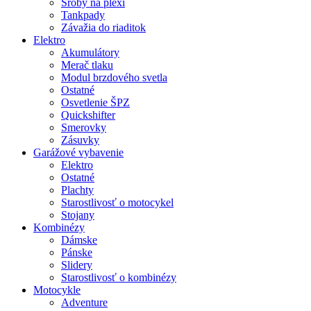
Šróby na plexi
Tankpady
Závažia do riaditok
Elektro
Akumulátory
Merač tlaku
Modul brzdového svetla
Ostatné
Osvetlenie ŠPZ
Quickshifter
Smerovky
Zásuvky
Garážové vybavenie
Elektro
Ostatné
Plachty
Starostlivosť o motocykel
Stojany
Kombinézy
Dámske
Pánske
Slidery
Starostlivosť o kombinézy
Motocykle
Adventure