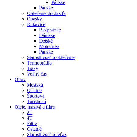
Pánske
Pánske
Oblečenie do dažďa
Opasky
Rukavice
Bezprstové
Dámske
Detské
Motocross
Pánske
Starostlivosť o oblečenie
Termoprádlo
Traky
Voľný čas
Obuv
Mestská
Ostatné
Športová
Turistická
Oleje, mazivá a filtre
2T
4T
Filtre
Ostatné
Starostlivosť o reťaz