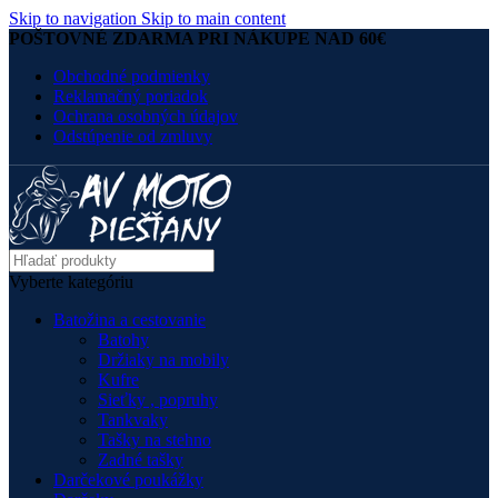
Skip to navigation
Skip to main content
POŠTOVNÉ ZDARMA PRI NÁKUPE NAD 60€
Obchodné podmienky
Reklamačný poriadok
Ochrana osobných údajov
Odstúpenie od zmluvy
Vyberte kategóriu
Batožina a cestovanie
Batohy
Držiaky na mobily
Kufre
Sieťky , popruhy
Tankvaky
Tašky na stehno
Zadné tašky
Darčekové poukážky