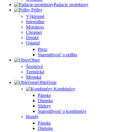
Padacie protektory
Prilby
Výklopné
Integrálne
Motokros
Chopper
Detské
Ostatné
Plexi
Starostlivosť o prilbu
Obuv
Športová
Turistická
Mestská
Oblečenie
Kombinézy
Pánske
Dámske
Slidery
Starostlivosť o kombinézy
Bundy
Pánske
Dámske