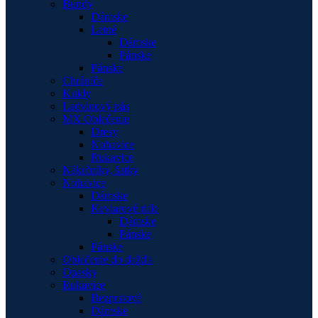
Bundy
Dámske
Letné
Dámske
Pánske
Pánske
Chrániče
Kukly
Ladvinový pás
MX Oblečenie
Dresy
Nohavice
Rukavice
Nákrčníky, šatky
Nohavice
Dámske
Kevlarové rifle
Dámske
Pánske
Pánske
Oblečenie do dažďa
Opasky
Rukavice
Bezprstové
Dámske