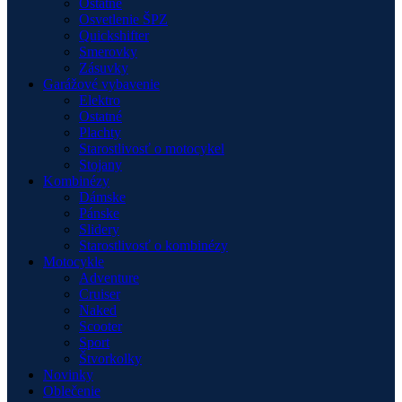
Ostatné
Osvetlenie ŠPZ
Quickshifter
Smerovky
Zásuvky
Garážové vybavenie
Elektro
Ostatné
Plachty
Starostlivosť o motocykel
Stojany
Kombinézy
Dámske
Pánske
Slidery
Starostlivosť o kombinézy
Motocykle
Adventure
Cruiser
Naked
Scooter
Sport
Štvorkolky
Novinky
Oblečenie