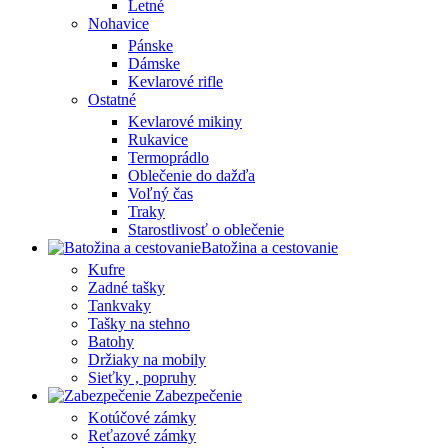
Letné
Nohavice
Pánske
Dámske
Kevlarové rifle
Ostatné
Kevlarové mikiny
Rukavice
Termoprádlo
Oblečenie do dažďa
Voľný čas
Traky
Starostlivosť o oblečenie
Batožina a cestovanie
Kufre
Zadné tašky
Tankvaky
Tašky na stehno
Batohy
Držiaky na mobily
Sieťky , popruhy
Zabezpečenie
Kotúčové zámky
Reťazové zámky