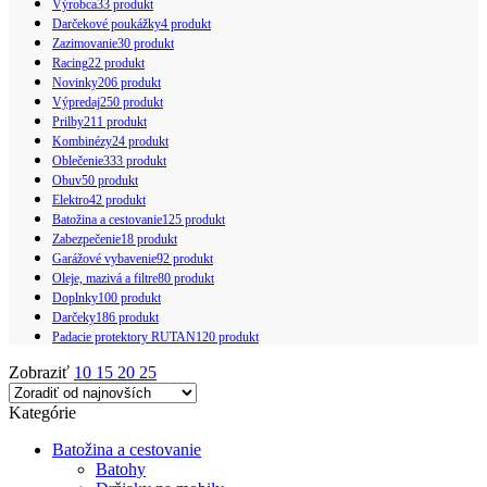
Výrobca
33 produkt
Darčekové poukážky
4 produkt
Zazimovanie
30 produkt
Racing
22 produkt
Novinky
206 produkt
Výpredaj
250 produkt
Prilby
211 produkt
Kombinézy
24 produkt
Oblečenie
333 produkt
Obuv
50 produkt
Elektro
42 produkt
Batožina a cestovanie
125 produkt
Zabezpečenie
18 produkt
Garážové vybavenie
92 produkt
Oleje, mazivá a filtre
80 produkt
Doplnky
100 produkt
Darčeky
186 produkt
Padacie protektory RUTAN
120 produkt
Zobraziť
10
15
20
25
Kategórie
Batožina a cestovanie
Batohy