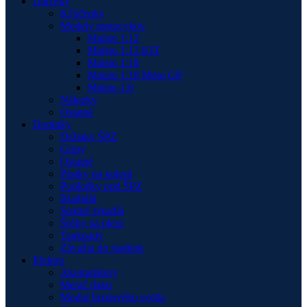
Darčeky
Kľúčenky
Modely motocykov
Maisto 1:12
Maisto 1:12 KIT
Maisto 1:18
Maisto 1:18 Moto GP
Maisto 1:6
Nálepky
Ostatné
Doplnky
Držiaky ŠPZ
Gripy
Ostatné
Pásiky na kolesá
Podložky pod ŠPZ
Riadidlá
Spätné zrkadlá
Šróby na plexi
Tankpady
Závažia do riaditok
Elektro
Akumulátory
Merač tlaku
Modul brzdového svetla