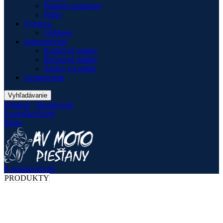
Padacie protektory
Prilby
Výrobca
QJMotor
Zabezpečenie
Kotúčové zámky
Reťazové zámky
Zámky na prilbu
Zazimovanie
Vyhľadávanie
Prihlásiť / Registrovať
0
položka
€
0.00
Menu
0
položka
€
0.00
PRODUKTY