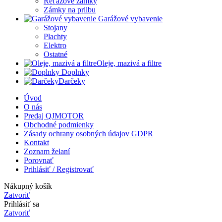
Reťazové zámky
Zámky na prilbu
Garážové vybavenie
Stojany
Plachty
Elektro
Ostatné
Oleje, mazivá a filtre
Doplnky
Darčeky
Úvod
O nás
Predaj QJMOTOR
Obchodné podmienky
Zásady ochrany osobných údajov GDPR
Kontakt
Zoznam želaní
Porovnať
Prihlásiť / Registrovať
Nákupný košík
Zatvoriť
Prihlásiť sa
Zatvoriť