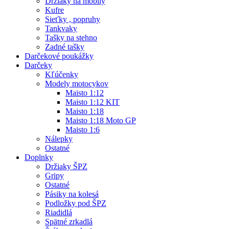
Držiaky na mobily
Kufre
Sieťky , popruhy
Tankvaky
Tašky na stehno
Zadné tašky
Darčekové poukážky
Darčeky
Kľúčenky
Modely motocykov
Maisto 1:12
Maisto 1:12 KIT
Maisto 1:18
Maisto 1:18 Moto GP
Maisto 1:6
Nálepky
Ostatné
Doplnky
Držiaky ŠPZ
Gripy
Ostatné
Pásiky na kolesá
Podložky pod ŠPZ
Riadidlá
Spätné zrkadlá