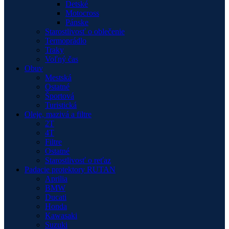
Detské
Motocross
Pánske
Starostlivosť o oblečenie
Termoprádlo
Traky
Voľný čas
Obuv
Mestská
Ostatné
Športová
Turistická
Oleje, mazivá a filtre
2T
4T
Filtre
Ostatné
Starostlivosť o reťaz
Padacie protektory RUTAN
Aprilia
BMW
Ducati
Honda
Kawasaki
Suzuki