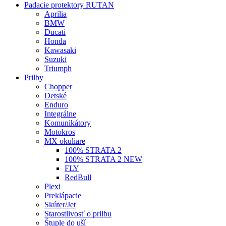
Padacie protektory RUTAN
Aprilia
BMW
Ducati
Honda
Kawasaki
Suzuki
Triumph
Prilby
Chopper
Detské
Enduro
Integrálne
Komunikátory
Motokros
MX okuliare
100% STRATA 2
100% STRATA 2 NEW
FLY
RedBull
Plexi
Preklápacie
Skúter/Jet
Starostlivosť o prilbu
Štuple do uší