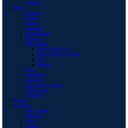
Triumph
Prilby
Chopper
Detské
Enduro
Integrálne
Komunikátory
Motokros
MX okuliare
100% STRATA 2
100% STRATA 2 NEW
FLY
RedBull
Plexi
Preklápacie
Skúter/Jet
Starostlivosť o prilbu
Štuple do uší
Výklopné
Racing
Výpredaj
MX Okuliare
Oblečenie
Obuv
Ostatné