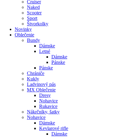
Cruiser
Naked
Scooter
Sport
Štvorkolky
Novinky
Oblečenie
Bundy
Dámske
Letné
Dámske
Pánske
Pánske
Chrániče
Kukly
Ladvinový pás
MX Oblečenie
Dresy
Nohavice
Rukavice
Nákrčníky, šatky
Nohavice
Dámske
Kevlarové rifle
Dámske