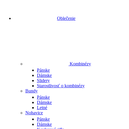
Oblečenie
Kombinézy
Pánske
Dámske
Slidery
Starostlivosť o kombinézy
Bundy
Pánske
Dámske
Letné
Nohavice
Pánske
Dámske