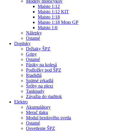
Modely motocykov
Maisto 1:12
Maisto 1:12 KIT
Maisto 1:18
Maisto 1:18 Moto GP
Maisto 1:6
Nálepky
Ostatné
Doplnky
Držiaky ŠPZ
Gripy
Ostatné
Pásiky na kolesá
Podložky pod ŠPZ
Riadidlá
Spätné zrkadlá
Šróby na plexi
Tankpady
Závažia do riaditok
Elektro
Akumulátory
Merač tlaku
Modul brzdového svetla
Ostatné
Osvetlenie ŠPZ