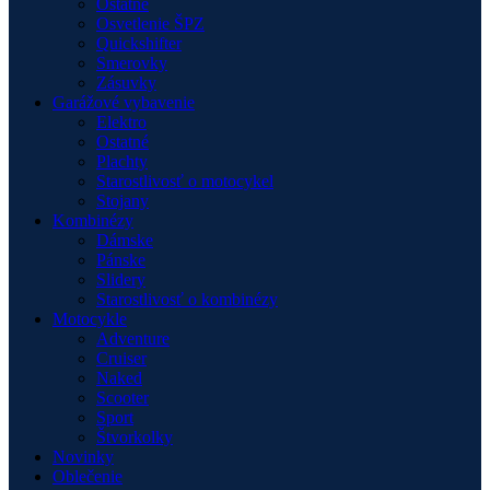
Ostatné
Osvetlenie ŠPZ
Quickshifter
Smerovky
Zásuvky
Garážové vybavenie
Elektro
Ostatné
Plachty
Starostlivosť o motocykel
Stojany
Kombinézy
Dámske
Pánske
Slidery
Starostlivosť o kombinézy
Motocykle
Adventure
Cruiser
Naked
Scooter
Sport
Štvorkolky
Novinky
Oblečenie