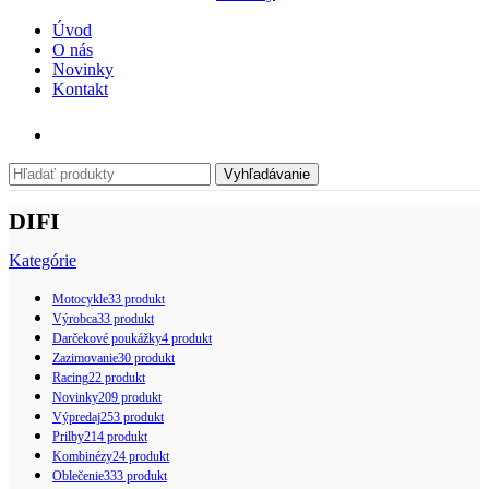
Úvod
O nás
Novinky
Kontakt
Vyhľadávanie
DIFI
Kategórie
Motocykle
33 produkt
Výrobca
33 produkt
Darčekové poukážky
4 produkt
Zazimovanie
30 produkt
Racing
22 produkt
Novinky
209 produkt
Výpredaj
253 produkt
Prilby
214 produkt
Kombinézy
24 produkt
Oblečenie
333 produkt