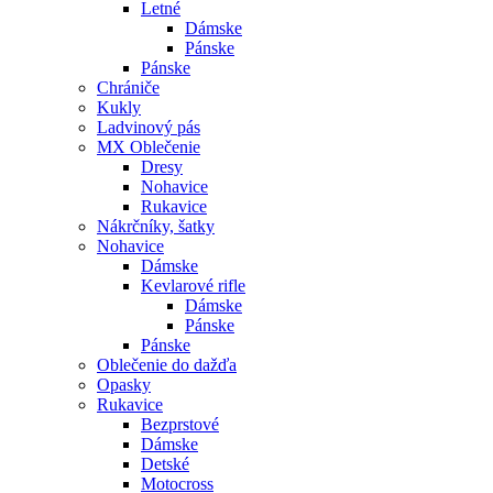
Letné
Dámske
Pánske
Pánske
Chrániče
Kukly
Ladvinový pás
MX Oblečenie
Dresy
Nohavice
Rukavice
Nákrčníky, šatky
Nohavice
Dámske
Kevlarové rifle
Dámske
Pánske
Pánske
Oblečenie do dažďa
Opasky
Rukavice
Bezprstové
Dámske
Detské
Motocross