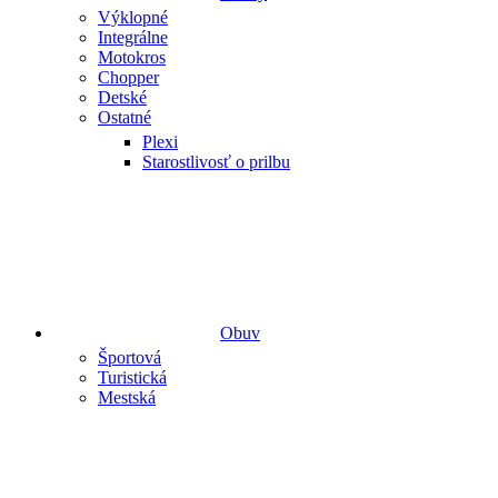
Výklopné
Integrálne
Motokros
Chopper
Detské
Ostatné
Plexi
Starostlivosť o prilbu
Obuv
Športová
Turistická
Mestská