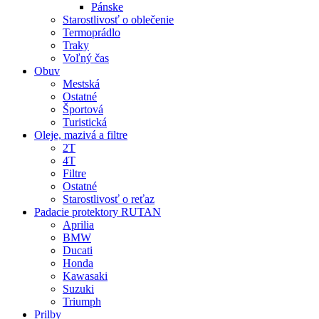
Pánske
Starostlivosť o oblečenie
Termoprádlo
Traky
Voľný čas
Obuv
Mestská
Ostatné
Športová
Turistická
Oleje, mazivá a filtre
2T
4T
Filtre
Ostatné
Starostlivosť o reťaz
Padacie protektory RUTAN
Aprilia
BMW
Ducati
Honda
Kawasaki
Suzuki
Triumph
Prilby