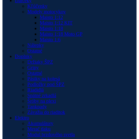
Darčeky
Kľúčenky
Modely motocykov
Maisto 1:12
Maisto 1:12 KIT
Maisto 1:18
Maisto 1:18 Moto GP
Maisto 1:6
Nálepky
Ostatné
Doplnky
Držiaky ŠPZ
Gripy
Ostatné
Pásiky na kolesá
Podložky pod ŠPZ
Riadidlá
Spätné zrkadlá
Šróby na plexi
Tankpady
Závažia do riaditok
Elektro
Akumulátory
Merač tlaku
Modul brzdového svetla