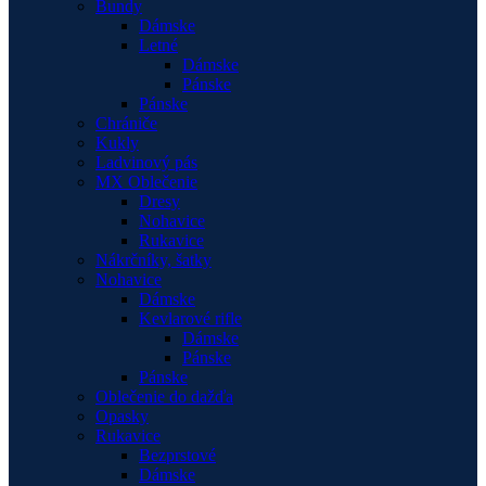
Bundy
Dámske
Letné
Dámske
Pánske
Pánske
Chrániče
Kukly
Ladvinový pás
MX Oblečenie
Dresy
Nohavice
Rukavice
Nákrčníky, šatky
Nohavice
Dámske
Kevlarové rifle
Dámske
Pánske
Pánske
Oblečenie do dažďa
Opasky
Rukavice
Bezprstové
Dámske