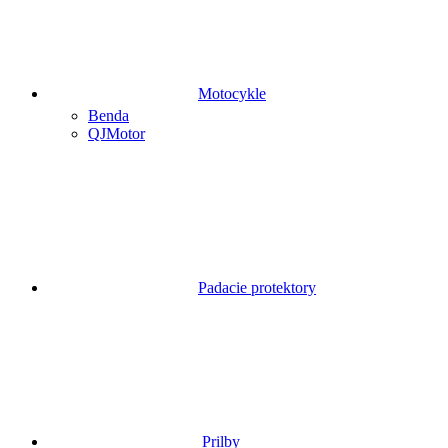
Motocykle
Benda
QJMotor
Padacie protektory
Prilby