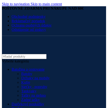
Skip to navigation
Skip to main content
POŠTOVNÉ ZDARMA PRI NÁKUPE NAD 60€
Obchodné podmienky
Reklamačný poriadok
Ochrana osobných údajov
Odstúpenie od zmluvy
Vyberte kategóriu
Batožina a cestovanie
Batohy
Držiaky na mobily
Kufre
Sieťky , popruhy
Tankvaky
Tašky na stehno
Zadné tašky
Darčekové poukážky