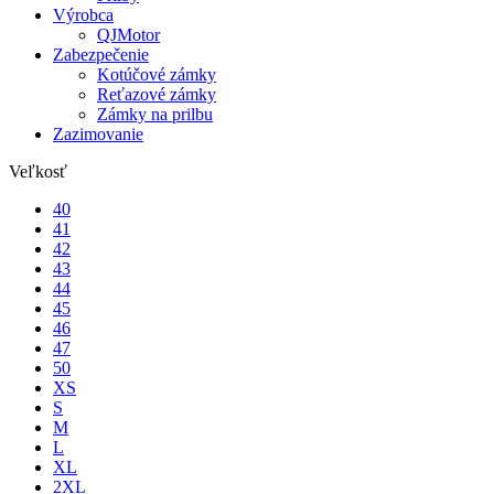
Výrobca
QJMotor
Zabezpečenie
Kotúčové zámky
Reťazové zámky
Zámky na prilbu
Zazimovanie
Veľkosť
40
41
42
43
44
45
46
47
50
XS
S
M
L
XL
2XL