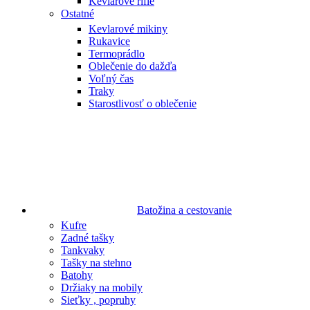
Kevlarové rifle
Ostatné
Kevlarové mikiny
Rukavice
Termoprádlo
Oblečenie do dažďa
Voľný čas
Traky
Starostlivosť o oblečenie
Batožina a cestovanie
Kufre
Zadné tašky
Tankvaky
Tašky na stehno
Batohy
Držiaky na mobily
Sieťky , popruhy