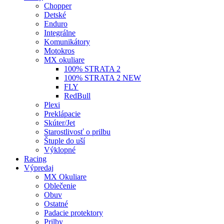
Chopper
Detské
Enduro
Integrálne
Komunikátory
Motokros
MX okuliare
100% STRATA 2
100% STRATA 2 NEW
FLY
RedBull
Plexi
Preklápacie
Skúter/Jet
Starostlivosť o prilbu
Štuple do uší
Výklopné
Racing
Výpredaj
MX Okuliare
Oblečenie
Obuv
Ostatné
Padacie protektory
Prilby