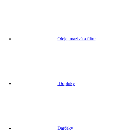
Oleje, mazivá a filtre
Doplnky
Darčeky