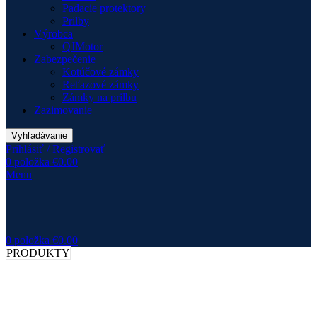
Padacie protektory
Prilby
Výrobca
QJMotor
Zabezpečenie
Kotúčové zámky
Reťazové zámky
Zámky na prilbu
Zazimovanie
Vyhľadávanie
Prihlásiť / Registrovať
0
položka
€
0.00
Menu
0
položka
€
0.00
PRODUKTY