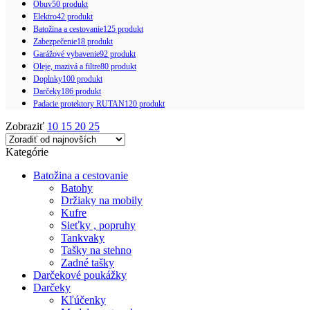
Obuv
50 produkt
Elektro
42 produkt
Batožina a cestovanie
125 produkt
Zabezpečenie
18 produkt
Garážové vybavenie
92 produkt
Oleje, mazivá a filtre
80 produkt
Doplnky
100 produkt
Darčeky
186 produkt
Padacie protektory RUTAN
120 produkt
Zobraziť
10
15
20
25
Kategórie
Batožina a cestovanie
Batohy
Držiaky na mobily
Kufre
Sieťky , popruhy
Tankvaky
Tašky na stehno
Zadné tašky
Darčekové poukážky
Darčeky
Kľúčenky