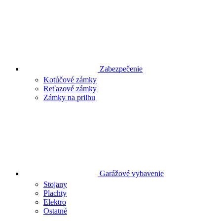
Zabezpečenie
Kotúčové zámky
Reťazové zámky
Zámky na prilbu
Garážové vybavenie
Stojany
Plachty
Elektro
Ostatné