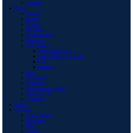
Triumph
Prilby
Chopper
Detské
Enduro
Integrálne
Komunikátory
Motokros
MX okuliare
100% STRATA 2
100% STRATA 2 NEW
FLY
RedBull
Plexi
Preklápacie
Skúter/Jet
Starostlivosť o prilbu
Štuple do uší
Výklopné
Racing
Výpredaj
MX Okuliare
Oblečenie
Obuv
Ostatné