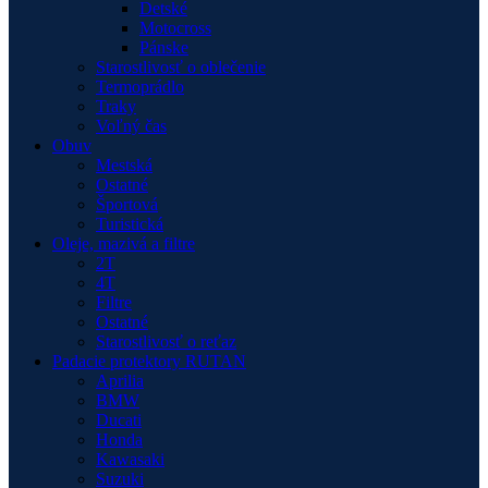
Detské
Motocross
Pánske
Starostlivosť o oblečenie
Termoprádlo
Traky
Voľný čas
Obuv
Mestská
Ostatné
Športová
Turistická
Oleje, mazivá a filtre
2T
4T
Filtre
Ostatné
Starostlivosť o reťaz
Padacie protektory RUTAN
Aprilia
BMW
Ducati
Honda
Kawasaki
Suzuki