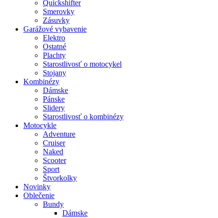
Quickshifter
Smerovky
Zásuvky
Garážové vybavenie
Elektro
Ostatné
Plachty
Starostlivosť o motocykel
Stojany
Kombinézy
Dámske
Pánske
Slidery
Starostlivosť o kombinézy
Motocykle
Adventure
Cruiser
Naked
Scooter
Sport
Štvorkolky
Novinky
Oblečenie
Bundy
Dámske