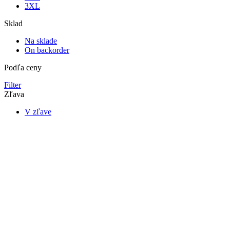
3XL
Sklad
Na sklade
On backorder
Podľa ceny
Filter
Zľava
V zľave