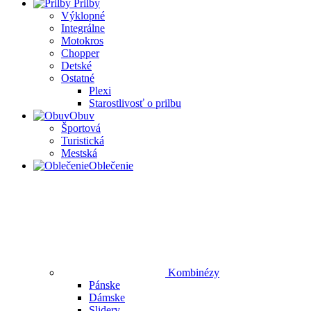
Prilby
Výklopné
Integrálne
Motokros
Chopper
Detské
Ostatné
Plexi
Starostlivosť o prilbu
Obuv
Športová
Turistická
Mestská
Oblečenie
Kombinézy
Pánske
Dámske
Slidery