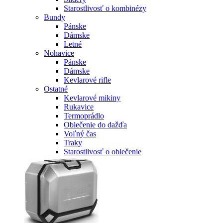
Starostlivosť o kombinézy
Bundy
Pánske
Dámske
Letné
Nohavice
Pánske
Dámske
Kevlarové rifle
Ostatné
Kevlarové mikiny
Rukavice
Termoprádlo
Oblečenie do dažďa
Voľný čas
Traky
Starostlivosť o oblečenie