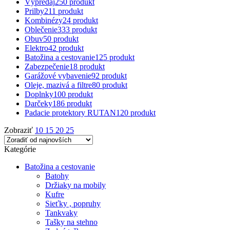
Výpredaj
250 produkt
Prilby
211 produkt
Kombinézy
24 produkt
Oblečenie
333 produkt
Obuv
50 produkt
Elektro
42 produkt
Batožina a cestovanie
125 produkt
Zabezpečenie
18 produkt
Garážové vybavenie
92 produkt
Oleje, mazivá a filtre
80 produkt
Doplnky
100 produkt
Darčeky
186 produkt
Padacie protektory RUTAN
120 produkt
Zobraziť
10
15
20
25
Kategórie
Batožina a cestovanie
Batohy
Držiaky na mobily
Kufre
Sieťky , popruhy
Tankvaky
Tašky na stehno