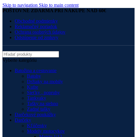
Skip to navigation
Skip to main content
POŠTOVNÉ ZDARMA PRI NÁKUPE NAD 60€
Obchodné podmienky
Reklamačný poriadok
Ochrana osobných údajov
Odstúpenie od zmluvy
Vyberte kategóriu
Batožina a cestovanie
Batohy
Držiaky na mobily
Kufre
Sieťky , popruhy
Tankvaky
Tašky na stehno
Zadné tašky
Darčekové poukážky
Darčeky
Kľúčenky
Modely motocykov
Maisto 1:12