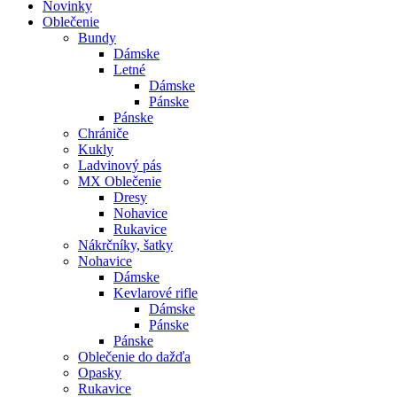
Novinky
Oblečenie
Bundy
Dámske
Letné
Dámske
Pánske
Pánske
Chrániče
Kukly
Ladvinový pás
MX Oblečenie
Dresy
Nohavice
Rukavice
Nákrčníky, šatky
Nohavice
Dámske
Kevlarové rifle
Dámske
Pánske
Pánske
Oblečenie do dažďa
Opasky
Rukavice