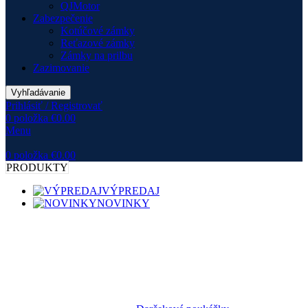
QJMotor
Zabezpečenie
Kotúčové zámky
Reťazové zámky
Zámky na prilbu
Zazimovanie
Vyhľadávanie
Prihlásiť / Registrovať
0
položka
€
0.00
Menu
0
položka
€
0.00
PRODUKTY
VÝPREDAJ
NOVINKY