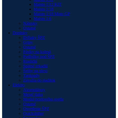
Maisto 1:12 KIT
Maisto 1:18
Maisto 1:18 Moto GP
Maisto 1:6
Nálepky
Ostatné
Doplnky
Držiaky ŠPZ
Gripy
Ostatné
Pásiky na kolesá
Podložky pod ŠPZ
Riadidlá
Spätné zrkadlá
Šróby na plexi
Tankpady
Závažia do riaditok
Elektro
Akumulátory
Merač tlaku
Modul brzdového svetla
Ostatné
Osvetlenie ŠPZ
Quickshifter