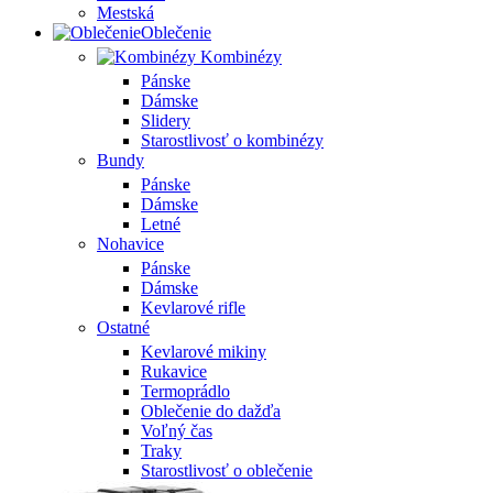
Mestská
Oblečenie
Kombinézy
Pánske
Dámske
Slidery
Starostlivosť o kombinézy
Bundy
Pánske
Dámske
Letné
Nohavice
Pánske
Dámske
Kevlarové rifle
Ostatné
Kevlarové mikiny
Rukavice
Termoprádlo
Oblečenie do dažďa
Voľný čas
Traky
Starostlivosť o oblečenie