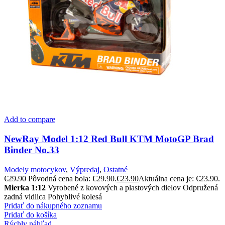
Add to compare
NewRay Model 1:12 Red Bull KTM MotoGP Brad
Binder No.33
Modely motocykov
,
Výpredaj
,
Ostatné
€
29.90
Pôvodná cena bola: €29.90.
€
23.90
Aktuálna cena je: €23.90.
Mierka 1:12
Vyrobené z kovových a plastových dielov Odpružená
zadná vidlica Pohyblivé kolesá
Pridať do nákupného zoznamu
Pridať do košíka
Rýchly náhľad