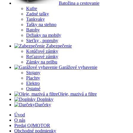
Batožina a cestovanie
Kufre
Zadné tašky
Tankvaky
Tašky na stehno
Batohy
Držiaky na mobily
Sieťky , popruhy
Zabezpečenie
Kotúčové zámky
Reťazové zámky
Zámky na prilbu
Garážové vybavenie
Stojany
Plachty
Elektro
Ostatné
Oleje, mazivá a filtre
Doplnky
Darčeky
Úvod
O nás
Predaj QJMOTOR
Obchodné podmienky