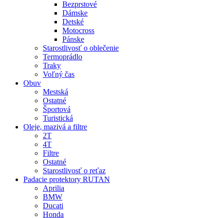
Bezprstové
Dámske
Detské
Motocross
Pánske
Starostlivosť o oblečenie
Termoprádlo
Traky
Voľný čas
Obuv
Mestská
Ostatné
Športová
Turistická
Oleje, mazivá a filtre
2T
4T
Filtre
Ostatné
Starostlivosť o reťaz
Padacie protektory RUTAN
Aprilia
BMW
Ducati
Honda