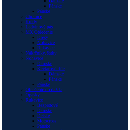
Dámske
Pánske
Pánske
Chrániče
Kukly
Ladvinový pás
MX Oblečenie
Dresy
Nohavice
Rukavice
Nákrčníky, šatky
Nohavice
Dámske
Kevlarové rifle
Dámske
Pánske
Pánske
Oblečenie do dažďa
Opasky
Rukavice
Bezprstové
Dámske
Detské
Motocross
Pánske