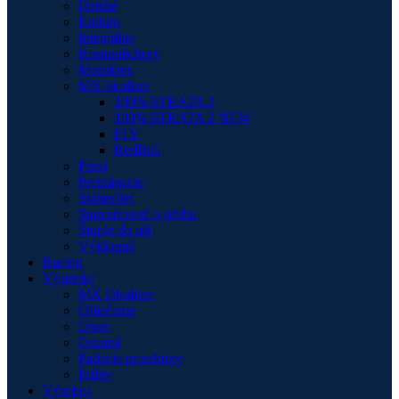
Detské
Enduro
Integrálne
Komunikátory
Motokros
MX okuliare
100% STRATA 2
100% STRATA 2 NEW
FLY
RedBull
Plexi
Preklápacie
Skúter/Jet
Starostlivosť o prilbu
Štuple do uší
Výklopné
Racing
Výpredaj
MX Okuliare
Oblečenie
Obuv
Ostatné
Padacie protektory
Prilby
Výrobca