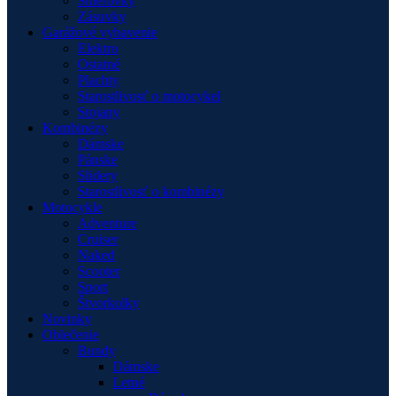
Smerovky
Zásuvky
Garážové vybavenie
Elektro
Ostatné
Plachty
Starostlivosť o motocykel
Stojany
Kombinézy
Dámske
Pánske
Slidery
Starostlivosť o kombinézy
Motocykle
Adventure
Cruiser
Naked
Scooter
Sport
Štvorkolky
Novinky
Oblečenie
Bundy
Dámske
Letné