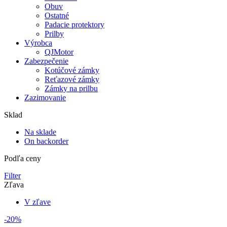
Obuv
Ostatné
Padacie protektory
Prilby
Výrobca
QJMotor
Zabezpečenie
Kotúčové zámky
Reťazové zámky
Zámky na prilbu
Zazimovanie
Sklad
Na sklade
On backorder
Podľa ceny
Filter
Zľava
V zľave
-20%