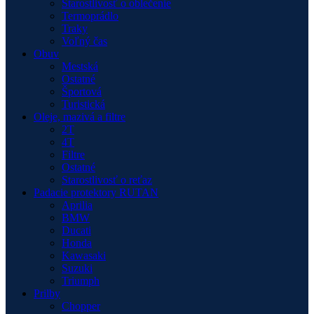
Starostlivosť o oblečenie
Termoprádlo
Traky
Voľný čas
Obuv
Mestská
Ostatné
Športová
Turistická
Oleje, mazivá a filtre
2T
4T
Filtre
Ostatné
Starostlivosť o reťaz
Padacie protektory RUTAN
Aprilia
BMW
Ducati
Honda
Kawasaki
Suzuki
Triumph
Prilby
Chopper