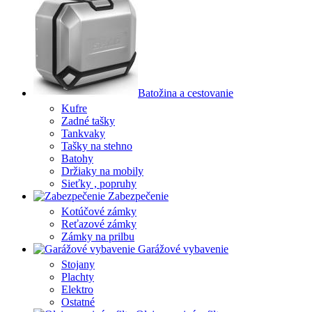
Batožina a cestovanie
Kufre
Zadné tašky
Tankvaky
Tašky na stehno
Batohy
Držiaky na mobily
Sieťky , popruhy
Zabezpečenie
Kotúčové zámky
Reťazové zámky
Zámky na prilbu
Garážové vybavenie
Stojany
Plachty
Elektro
Ostatné