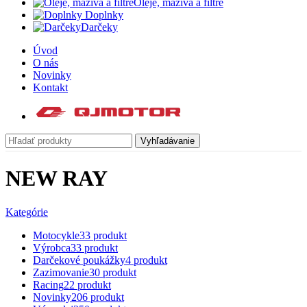
Oleje, mazivá a filtre
Doplnky
Darčeky
Úvod
O nás
Novinky
Kontakt
Vyhľadávanie
NEW RAY
Kategórie
Motocykle
33 produkt
Výrobca
33 produkt
Darčekové poukážky
4 produkt
Zazimovanie
30 produkt
Racing
22 produkt
Novinky
206 produkt