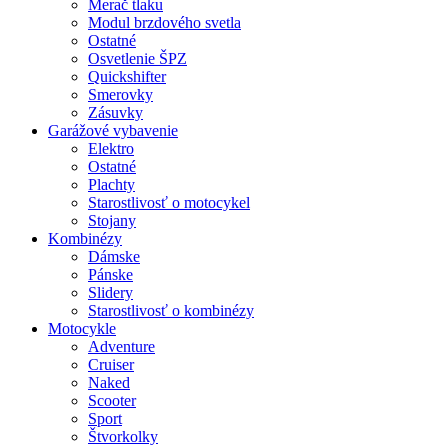
Merač tlaku
Modul brzdového svetla
Ostatné
Osvetlenie ŠPZ
Quickshifter
Smerovky
Zásuvky
Garážové vybavenie
Elektro
Ostatné
Plachty
Starostlivosť o motocykel
Stojany
Kombinézy
Dámske
Pánske
Slidery
Starostlivosť o kombinézy
Motocykle
Adventure
Cruiser
Naked
Scooter
Sport
Štvorkolky