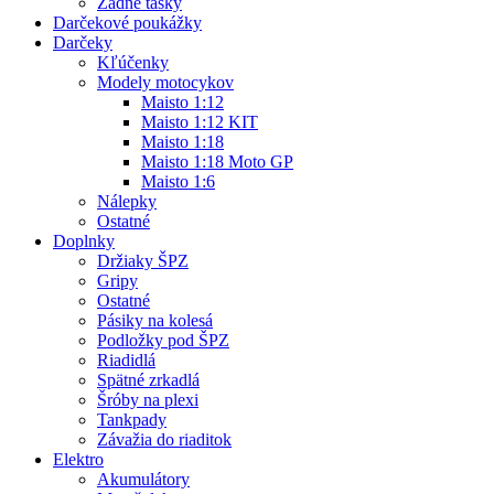
Zadné tašky
Darčekové poukážky
Darčeky
Kľúčenky
Modely motocykov
Maisto 1:12
Maisto 1:12 KIT
Maisto 1:18
Maisto 1:18 Moto GP
Maisto 1:6
Nálepky
Ostatné
Doplnky
Držiaky ŠPZ
Gripy
Ostatné
Pásiky na kolesá
Podložky pod ŠPZ
Riadidlá
Spätné zrkadlá
Šróby na plexi
Tankpady
Závažia do riaditok
Elektro
Akumulátory