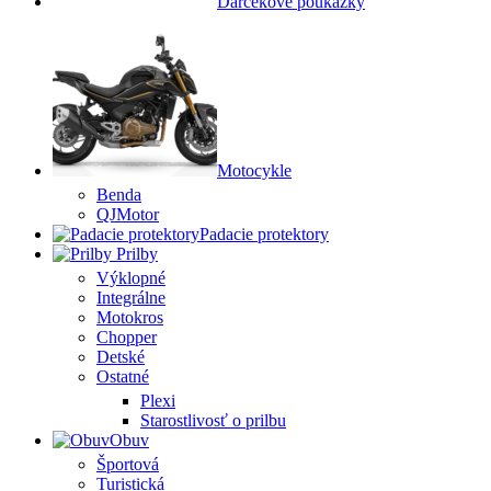
Darčekové poukážky
Motocykle
Benda
QJMotor
Padacie protektory
Prilby
Výklopné
Integrálne
Motokros
Chopper
Detské
Ostatné
Plexi
Starostlivosť o prilbu
Obuv
Športová
Turistická