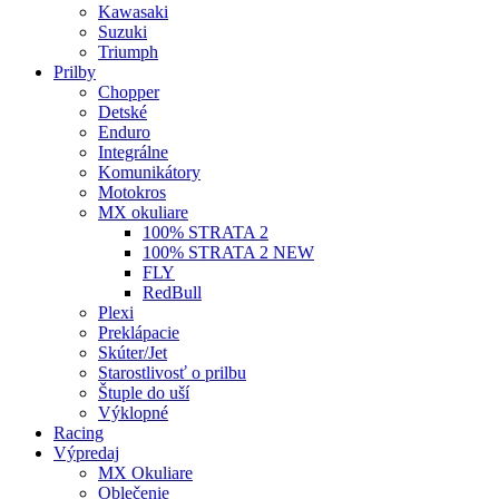
Kawasaki
Suzuki
Triumph
Prilby
Chopper
Detské
Enduro
Integrálne
Komunikátory
Motokros
MX okuliare
100% STRATA 2
100% STRATA 2 NEW
FLY
RedBull
Plexi
Preklápacie
Skúter/Jet
Starostlivosť o prilbu
Štuple do uší
Výklopné
Racing
Výpredaj
MX Okuliare
Oblečenie