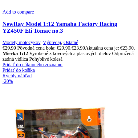
Add to compare
NewRay Model 1:12 Yamaha Factory Racing
YZ450F Eli Tomac no.3
Modely motocykov
,
Výpredaj
,
Ostatné
€
29.90
Pôvodná cena bola: €29.90.
€
23.90
Aktuálna cena je: €23.90.
Mierka 1:12
Vyrobené z kovových a plastových dielov Odpružená
zadná vidlica Pohyblivé kolesá
Pridať do nákupného zoznamu
Pridať do košíka
Rýchly náhľad
-20%