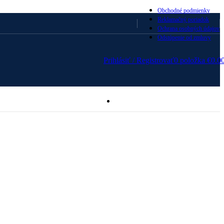
Obchodné podmienky
Reklamačný poriadok
Ochrana osobných údajov
Odstúpenie od zmluvy
Prihlásiť / Registrovať
0
položka
€
0.0