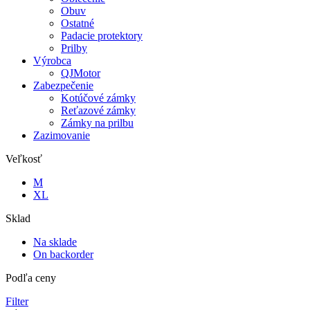
Obuv
Ostatné
Padacie protektory
Prilby
Výrobca
QJMotor
Zabezpečenie
Kotúčové zámky
Reťazové zámky
Zámky na prilbu
Zazimovanie
Veľkosť
M
XL
Sklad
Na sklade
On backorder
Podľa ceny
Filter