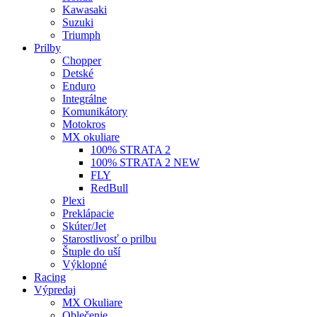
Kawasaki
Suzuki
Triumph
Prilby
Chopper
Detské
Enduro
Integrálne
Komunikátory
Motokros
MX okuliare
100% STRATA 2
100% STRATA 2 NEW
FLY
RedBull
Plexi
Preklápacie
Skúter/Jet
Starostlivosť o prilbu
Štuple do uší
Výklopné
Racing
Výpredaj
MX Okuliare
Oblečenie