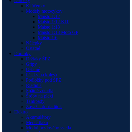
Darčeky
Kľúčenky
Modely motocykov
Maisto 1:12
Maisto 1:12 KIT
Maisto 1:18
Maisto 1:18 Moto GP
Maisto 1:6
Nálepky
Ostatné
Doplnky
Držiaky ŠPZ
Gripy
Ostatné
Pásiky na kolesá
Podložky pod ŠPZ
Riadidlá
Spätné zrkadlá
Šróby na plexi
Tankpady
Závažia do riaditok
Elektro
Akumulátory
Merač tlaku
Modul brzdového svetla