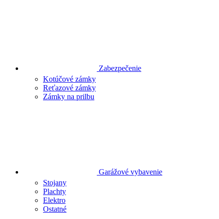
Zabezpečenie
Kotúčové zámky
Reťazové zámky
Zámky na prilbu
Garážové vybavenie
Stojany
Plachty
Elektro
Ostatné