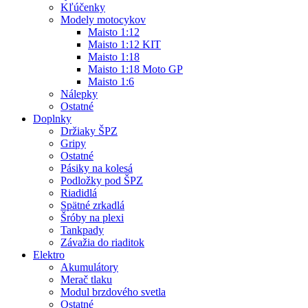
Kľúčenky
Modely motocykov
Maisto 1:12
Maisto 1:12 KIT
Maisto 1:18
Maisto 1:18 Moto GP
Maisto 1:6
Nálepky
Ostatné
Doplnky
Držiaky ŠPZ
Gripy
Ostatné
Pásiky na kolesá
Podložky pod ŠPZ
Riadidlá
Spätné zrkadlá
Šróby na plexi
Tankpady
Závažia do riaditok
Elektro
Akumulátory
Merač tlaku
Modul brzdového svetla
Ostatné