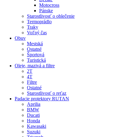
Motocross
Pánske
Starostlivosť o oblečenie
Termoprádlo
Traky
Voľný čas
Obuv
Mestská
Ostatné
Športová
Turistická
Oleje, mazivá a filtre
2T
4T
Filtre
Ostatné
Starostlivosť o reťaz
Padacie protektory RUTAN
Aprilia
BMW
Ducati
Honda
Kawasaki
Suzuki