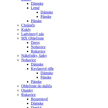
Dámske
Letné
Dámske
Pánske
Pánske
Chrániče
Kukly
Ladvinový pás
MX Oblečenie
Dresy
Nohavice
Rukavice
Nákrčníky, šatky
Nohavice
Dámske
Kevlarové rifle
Dámske
Pánske
Pánske
Oblečenie do dažďa
Opasky
Rukavice
Bezprstové
Dámske
Detské