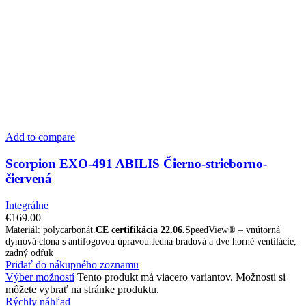
Add to compare
Scorpion EXO-491 ABILIS Čierno-strieborno-
čiervená
Integrálne
€
169.00
Materiál: polycarbonát.
CE certifikácia 22.06.
SpeedView® – vnútorná
dymová clona s antifogovou úpravou.Jedna bradová a dve horné ventilácie,
zadný odfuk
Pridať do nákupného zoznamu
Výber možností
Tento produkt má viacero variantov. Možnosti si
môžete vybrať na stránke produktu.
Rýchly náhľad