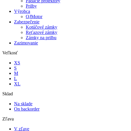
Padacie protektory
Prilby
Výrobca
QJMotor
Zabezpečenie
Kotúčové zámky
Reťazové zámky
Zámky na prilbu
Zazimovanie
Veľkosť
XS
S
M
L
XL
Sklad
Na sklade
On backorder
Zľava
V zľave