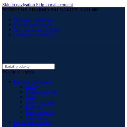
Skip to navigation
Skip to main content
POŠTOVNÉ ZDARMA PRI NÁKUPE NAD 60€
Obchodné podmienky
Reklamačný poriadok
Ochrana osobných údajov
Odstúpenie od zmluvy
Vyberte kategóriu
Batožina a cestovanie
Batohy
Držiaky na mobily
Kufre
Sieťky , popruhy
Tankvaky
Tašky na stehno
Zadné tašky
Darčekové poukážky