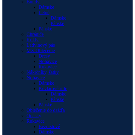
Bundy
Dámske
Letné
Dámske
Pánske
Pánske
Chrániče
Kukly
Ladvinový pás
MX Oblečenie
Dresy
Nohavice
Rukavice
Nákrčníky, šatky
Nohavice
Dámske
Kevlarové rifle
Dámske
Pánske
Pánske
Oblečenie do dažďa
Opasky
Rukavice
Bezprstové
Dámske