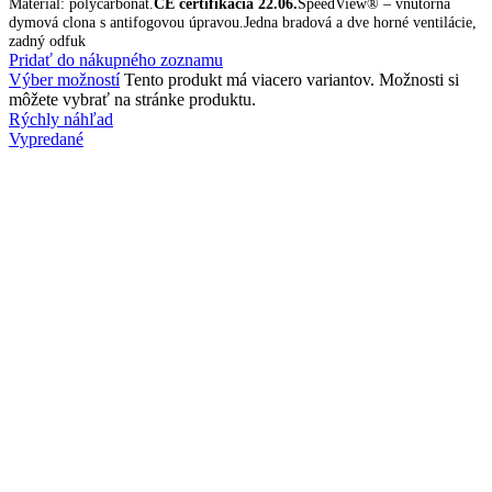
Materiál: polycarbonát.
CE certifikácia 22.06.
SpeedView® – vnútorná
dymová clona s antifogovou úpravou.Jedna bradová a dve horné ventilácie,
zadný odfuk
Pridať do nákupného zoznamu
Výber možností
Tento produkt má viacero variantov. Možnosti si
môžete vybrať na stránke produktu.
Rýchly náhľad
Vypredané