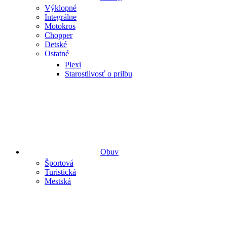
Výklopné
Integrálne
Motokros
Chopper
Detské
Ostatné
Plexi
Starostlivosť o prilbu
Obuv
Športová
Turistická
Mestská