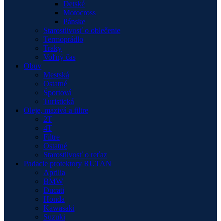
Detské
Motocross
Pánske
Starostlivosť o oblečenie
Termoprádlo
Traky
Voľný čas
Obuv
Mestská
Ostatné
Športová
Turistická
Oleje, mazivá a filtre
2T
4T
Filtre
Ostatné
Starostlivosť o reťaz
Padacie protektory RUTAN
Aprilia
BMW
Ducati
Honda
Kawasaki
Suzuki