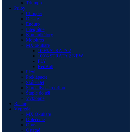
Triumph
Prilby
Chopper
Detské
Enduro
Integrálne
Komunikátory
Motokros
MX okuliare
100% STRATA 2
100% STRATA 2 NEW
FLY
RedBull
Plexi
Preklápacie
Skúter/Jet
Starostlivosť o prilbu
Štuple do uší
Výklopné
Racing
Výpredaj
MX Okuliare
Oblečenie
Obuv
Ostatné