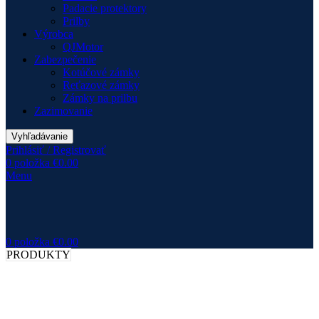
Padacie protektory
Prilby
Výrobca
QJMotor
Zabezpečenie
Kotúčové zámky
Reťazové zámky
Zámky na prilbu
Zazimovanie
Vyhľadávanie
Prihlásiť / Registrovať
0
položka
€
0.00
Menu
0
položka
€
0.00
PRODUKTY