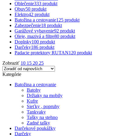
Oblečenie
333 produkt
Obuv
50 produkt
Elektro
42 produkt
Batožina a cestovanie
125 produkt
Zabezpečenie
18 produkt
Garážové vybavenie
92 produkt
Oleje, mazivá a filtre
80 produkt
Doplnky
100 produkt
Darčeky
186 produkt
Padacie protektory RUTAN
120 produkt
Zobraziť
10
15
20
25
Kategórie
Batožina a cestovanie
Batohy
Držiaky na mobily
Kufre
Sieťky , popruhy
Tankvaky
Tašky na stehno
Zadné tašky
Darčekové poukážky
Darčeky