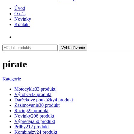
Úvod
O nás
Novinky
Kontakt
Vyhľadávanie
pirate
Kategórie
Motocykle
33 produkt
Výrobca
33 produkt
Darčekové poukážky
4 produkt
Zazimovanie
30 produkt
Racing
22 produkt
Novinky
206 produkt
Výpredaj
250 produkt
Prilby
212 produkt
Kombinézy
24 produkt