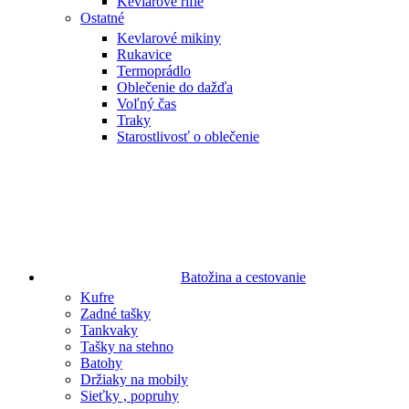
Kevlarové rifle
Ostatné
Kevlarové mikiny
Rukavice
Termoprádlo
Oblečenie do dažďa
Voľný čas
Traky
Starostlivosť o oblečenie
Batožina a cestovanie
Kufre
Zadné tašky
Tankvaky
Tašky na stehno
Batohy
Držiaky na mobily
Sieťky , popruhy