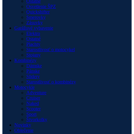
Ostatné
Osvetlenie ŠPZ
Quickshifter
Smerovky
Zásuvky
Garážové vybavenie
Elektro
Ostatné
Plachty
Starostlivosť o motocykel
Stojany
Kombinézy
Dámske
Pánske
Slidery
Starostlivosť o kombinézy
Motocykle
Adventure
Cruiser
Naked
Scooter
Sport
Štvorkolky
Novinky
Oblečenie