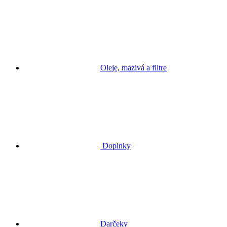
Oleje, mazivá a filtre
Doplnky
Darčeky