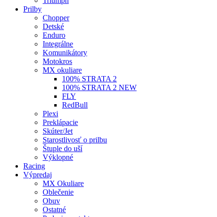
Triumph
Prilby
Chopper
Detské
Enduro
Integrálne
Komunikátory
Motokros
MX okuliare
100% STRATA 2
100% STRATA 2 NEW
FLY
RedBull
Plexi
Preklápacie
Skúter/Jet
Starostlivosť o prilbu
Štuple do uší
Výklopné
Racing
Výpredaj
MX Okuliare
Oblečenie
Obuv
Ostatné