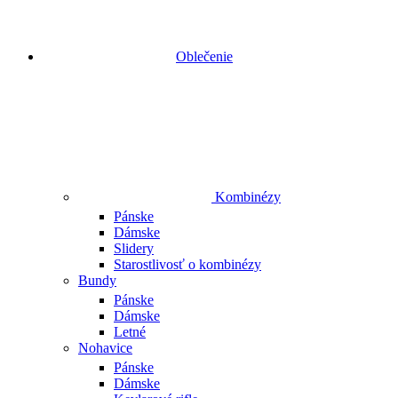
Oblečenie
Kombinézy
Pánske
Dámske
Slidery
Starostlivosť o kombinézy
Bundy
Pánske
Dámske
Letné
Nohavice
Pánske
Dámske