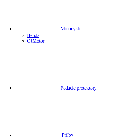
Motocykle
Benda
QJMotor
Padacie protektory
Prilby