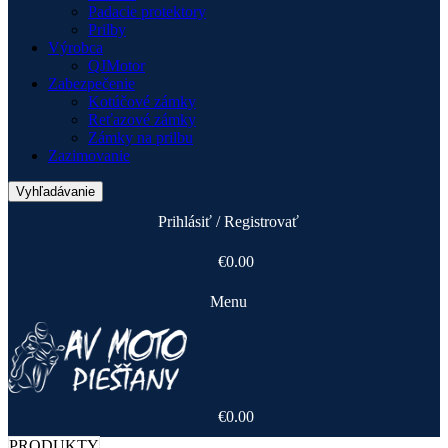
Padacie protektory
Prilby
Výrobca
QJMotor
Zabezpečenie
Kotúčové zámky
Reťazové zámky
Zámky na prilbu
Zazimovanie
Vyhľadávanie
Prihlásiť / Registrovať
€
0.00
Menu
€
0.00
PRODUKTY