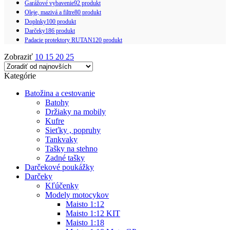
Garážové vybavenie
92 produkt
Oleje, mazivá a filtre
80 produkt
Doplnky
100 produkt
Darčeky
186 produkt
Padacie protektory RUTAN
120 produkt
Zobraziť
10
15
20
25
Kategórie
Batožina a cestovanie
Batohy
Držiaky na mobily
Kufre
Sieťky , popruhy
Tankvaky
Tašky na stehno
Zadné tašky
Darčekové poukážky
Darčeky
Kľúčenky
Modely motocykov
Maisto 1:12
Maisto 1:12 KIT
Maisto 1:18