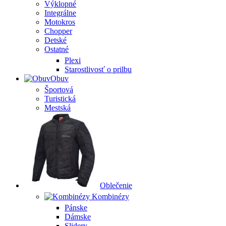
Výklopné
Integrálne
Motokros
Chopper
Detské
Ostatné
Plexi
Starostlivosť o prilbu
Obuv
Športová
Turistická
Mestská
Oblečenie
Kombinézy
Pánske
Dámske
Slidery