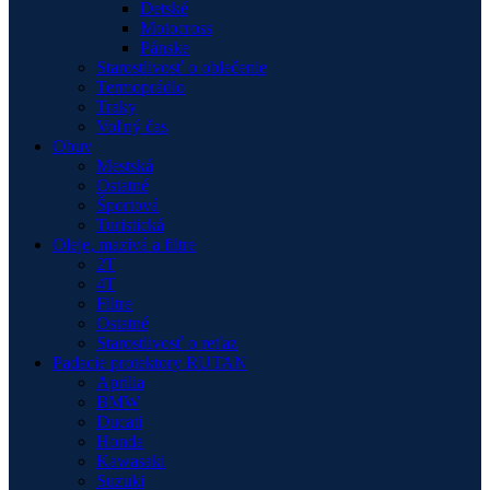
Detské
Motocross
Pánske
Starostlivosť o oblečenie
Termoprádlo
Traky
Voľný čas
Obuv
Mestská
Ostatné
Športová
Turistická
Oleje, mazivá a filtre
2T
4T
Filtre
Ostatné
Starostlivosť o reťaz
Padacie protektory RUTAN
Aprilia
BMW
Ducati
Honda
Kawasaki
Suzuki