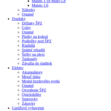
Maisto 1:18 Moto GP
Maisto 1:6
Nálepky
Ostatné
Doplnky
Držiaky ŠPZ
Gripy
Ostatné
Pásiky na kolesá
Podložky pod ŠPZ
Riadidlá
Spätné zrkadlá
Šróby na plexi
Tankpady
Závažia do riaditok
Elektro
Akumulátory
Merač tlaku
Modul brzdového svetla
Ostatné
Osvetlenie ŠPZ
Quickshifter
Smerovky
Zásuvky
Garážové vybavenie