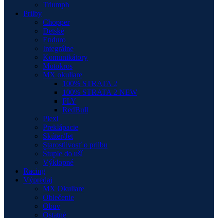
Triumph
Prilby
Chopper
Detské
Enduro
Integrálne
Komunikátory
Motokros
MX okuliare
100% STRATA 2
100% STRATA 2 NEW
FLY
RedBull
Plexi
Preklápacie
Skúter/Jet
Starostlivosť o prilbu
Štuple do uší
Výklopné
Racing
Výpredaj
MX Okuliare
Oblečenie
Obuv
Ostatné