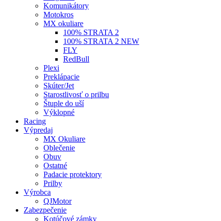
Komunikátory
Motokros
MX okuliare
100% STRATA 2
100% STRATA 2 NEW
FLY
RedBull
Plexi
Preklápacie
Skúter/Jet
Starostlivosť o prilbu
Štuple do uší
Výklopné
Racing
Výpredaj
MX Okuliare
Oblečenie
Obuv
Ostatné
Padacie protektory
Prilby
Výrobca
QJMotor
Zabezpečenie
Kotúčové zámky