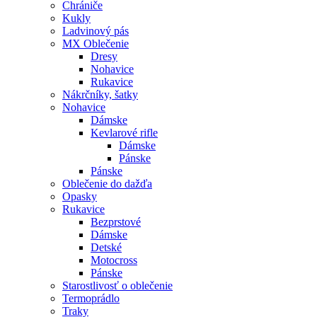
Chrániče
Kukly
Ladvinový pás
MX Oblečenie
Dresy
Nohavice
Rukavice
Nákrčníky, šatky
Nohavice
Dámske
Kevlarové rifle
Dámske
Pánske
Pánske
Oblečenie do dažďa
Opasky
Rukavice
Bezprstové
Dámske
Detské
Motocross
Pánske
Starostlivosť o oblečenie
Termoprádlo
Traky