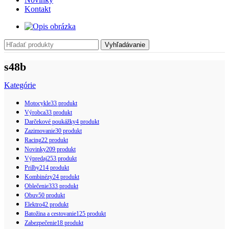
Kontakt
Vyhľadávanie
s48b
Kategórie
Motocykle
33 produkt
Výrobca
33 produkt
Darčekové poukážky
4 produkt
Zazimovanie
30 produkt
Racing
22 produkt
Novinky
209 produkt
Výpredaj
253 produkt
Prilby
214 produkt
Kombinézy
24 produkt
Oblečenie
333 produkt
Obuv
50 produkt
Elektro
42 produkt
Batožina a cestovanie
125 produkt
Zabezpečenie
18 produkt