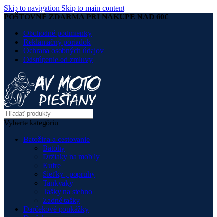
Skip to navigation
Skip to main content
POŠTOVNÉ ZDARMA PRI NÁKUPE NAD 60€
Obchodné podmienky
Reklamačný poriadok
Ochrana osobných údajov
Odstúpenie od zmluvy
Vyberte kategóriu
Batožina a cestovanie
Batohy
Držiaky na mobily
Kufre
Sieťky , popruhy
Tankvaky
Tašky na stehno
Zadné tašky
Darčekové poukážky