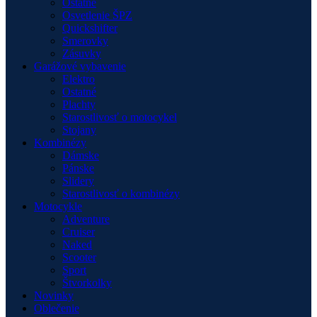
Ostatné
Osvetlenie ŠPZ
Quickshifter
Smerovky
Zásuvky
Garážové vybavenie
Elektro
Ostatné
Plachty
Starostlivosť o motocykel
Stojany
Kombinézy
Dámske
Pánske
Slidery
Starostlivosť o kombinézy
Motocykle
Adventure
Cruiser
Naked
Scooter
Sport
Štvorkolky
Novinky
Oblečenie