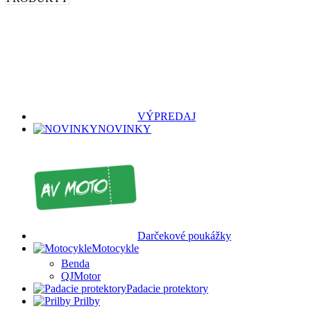
VÝPREDAJ
NOVINKY
Darčekové poukážky
Motocykle
Benda
QJMotor
Padacie protektory
Prilby