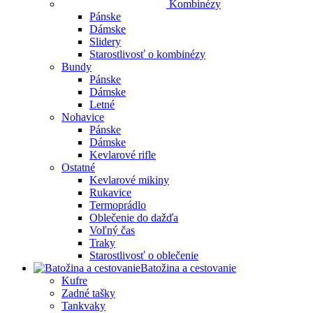
Kombinézy
Pánske
Dámske
Slidery
Starostlivosť o kombinézy
Bundy
Pánske
Dámske
Letné
Nohavice
Pánske
Dámske
Kevlarové rifle
Ostatné
Kevlarové mikiny
Rukavice
Termoprádlo
Oblečenie do dažďa
Voľný čas
Traky
Starostlivosť o oblečenie
Batožina a cestovanie
Kufre
Zadné tašky
Tankvaky