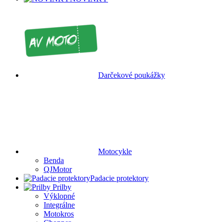
Darčekové poukážky
Motocykle
Benda
QJMotor
Padacie protektory
Prilby
Výklopné
Integrálne
Motokros