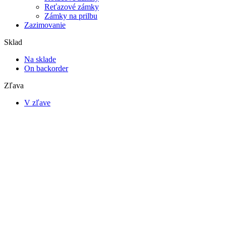
Reťazové zámky
Zámky na prilbu
Zazimovanie
Sklad
Na sklade
On backorder
Zľava
V zľave