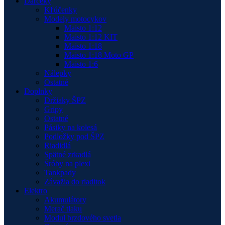
Darčeky
Kľúčenky
Modely motocykov
Maisto 1:12
Maisto 1:12 KIT
Maisto 1:18
Maisto 1:18 Moto GP
Maisto 1:6
Nálepky
Ostatné
Doplnky
Držiaky ŠPZ
Gripy
Ostatné
Pásiky na kolesá
Podložky pod ŠPZ
Riadidlá
Spätné zrkadlá
Šróby na plexi
Tankpady
Závažia do riaditok
Elektro
Akumulátory
Merač tlaku
Modul brzdového svetla