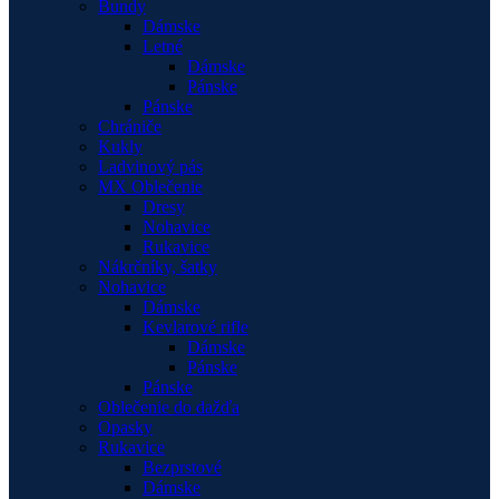
Bundy
Dámske
Letné
Dámske
Pánske
Pánske
Chrániče
Kukly
Ladvinový pás
MX Oblečenie
Dresy
Nohavice
Rukavice
Nákrčníky, šatky
Nohavice
Dámske
Kevlarové rifle
Dámske
Pánske
Pánske
Oblečenie do dažďa
Opasky
Rukavice
Bezprstové
Dámske