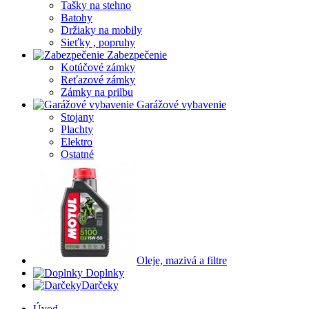
Tašky na stehno
Batohy
Držiaky na mobily
Sieťky , popruhy
Zabezpečenie
Kotúčové zámky
Reťazové zámky
Zámky na prilbu
Garážové vybavenie
Stojany
Plachty
Elektro
Ostatné
Oleje, mazivá a filtre
Doplnky
Darčeky
Úvod