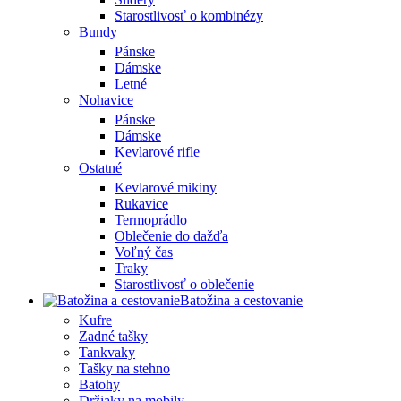
Starostlivosť o kombinézy
Bundy
Pánske
Dámske
Letné
Nohavice
Pánske
Dámske
Kevlarové rifle
Ostatné
Kevlarové mikiny
Rukavice
Termoprádlo
Oblečenie do dažďa
Voľný čas
Traky
Starostlivosť o oblečenie
Batožina a cestovanie
Kufre
Zadné tašky
Tankvaky
Tašky na stehno
Batohy
Držiaky na mobily