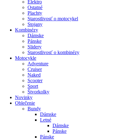
Elektro
Ostatné
Plachty
Starostlivosť o motocykel
Stojany
Kombinézy
Dámske
Pánske
Slidery
Starostlivosť o kombinézy
Motocykle
Adventure
Cruiser
Naked
Scooter
Sport
Štvorkolky
Novinky
Oblečenie
Bundy
Dámske
Letné
Dámske
Pánske
Pánske