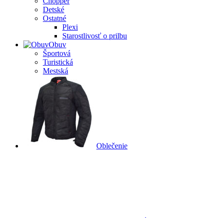
Chopper
Detské
Ostatné
Plexi
Starostlivosť o prilbu
Obuv
Športová
Turistická
Mestská
Oblečenie