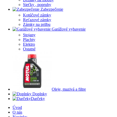
Sieťky , popruhy
Zabezpečenie
Kotúčové zámky
Reťazové zámky
Zámky na prilbu
Garážové vybavenie
Stojany
Plachty
Elektro
Ostatné
Oleje, mazivá a filtre
Doplnky
Darčeky
Úvod
O nás
Novinky