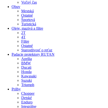
Voľný čas
Obuv
Mestská
Ostatné
Športová
Turistická
Oleje, mazivá a filtre
2T
4T
Filtre
Ostatné
Starostlivosť o reťaz
Padacie protektory RUTAN
Aprilia
BMW
Ducati
Honda
Kawasaki
Suzuki
Triumph
Prilby
Chopper
Detské
Enduro
Integrálne