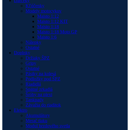
Darčeky
Kľúčenky
Modely motocykov
Maisto 1:12
Maisto 1:12 KIT
Maisto 1:18
Maisto 1:18 Moto GP
Maisto 1:6
Nálepky
Ostatné
Doplnky
Držiaky ŠPZ
Gripy
Ostatné
Pásiky na kolesá
Podložky pod ŠPZ
Riadidlá
Spätné zrkadlá
Šróby na plexi
Tankpady
Závažia do riaditok
Elektro
Akumulátory
Merač tlaku
Modul brzdového svetla