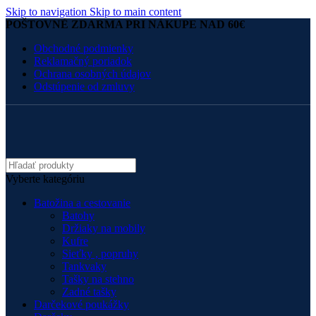
Skip to navigation
Skip to main content
POŠTOVNÉ ZDARMA PRI NÁKUPE NAD 60€
Obchodné podmienky
Reklamačný poriadok
Ochrana osobných údajov
Odstúpenie od zmluvy
Vyberte kategóriu
Batožina a cestovanie
Batohy
Držiaky na mobily
Kufre
Sieťky , popruhy
Tankvaky
Tašky na stehno
Zadné tašky
Darčekové poukážky