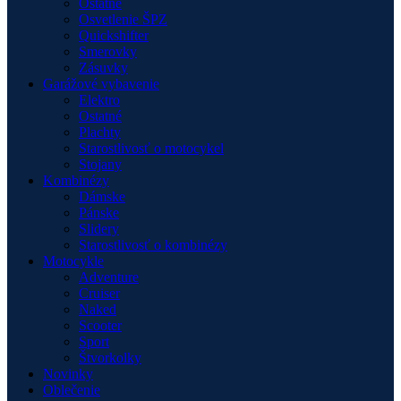
Ostatné
Osvetlenie ŠPZ
Quickshifter
Smerovky
Zásuvky
Garážové vybavenie
Elektro
Ostatné
Plachty
Starostlivosť o motocykel
Stojany
Kombinézy
Dámske
Pánske
Slidery
Starostlivosť o kombinézy
Motocykle
Adventure
Cruiser
Naked
Scooter
Sport
Štvorkolky
Novinky
Oblečenie