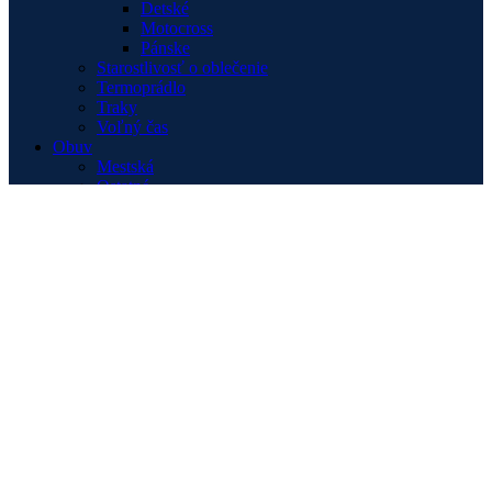
Detské
Motocross
Pánske
Starostlivosť o oblečenie
Termoprádlo
Traky
Voľný čas
Obuv
Mestská
Ostatné
Športová
Turistická
Oleje, mazivá a filtre
2T
4T
Filtre
Ostatné
Starostlivosť o reťaz
Padacie protektory RUTAN
Aprilia
BMW
Ducati
Honda
Kawasaki
Suzuki