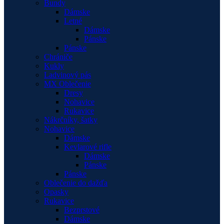
Bundy
Dámske
Letné
Dámske
Pánske
Pánske
Chrániče
Kukly
Ladvinový pás
MX Oblečenie
Dresy
Nohavice
Rukavice
Nákrčníky, šatky
Nohavice
Dámske
Kevlarové rifle
Dámske
Pánske
Pánske
Oblečenie do dažďa
Opasky
Rukavice
Bezprstové
Dámske