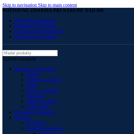
Skip to navigation
Skip to main content
POŠTOVNÉ ZDARMA PRI NÁKUPE NAD 60€
Obchodné podmienky
Reklamačný poriadok
Ochrana osobných údajov
Odstúpenie od zmluvy
Vyberte kategóriu
Batožina a cestovanie
Batohy
Držiaky na mobily
Kufre
Sieťky , popruhy
Tankvaky
Tašky na stehno
Zadné tašky
Darčekové poukážky
Darčeky
Kľúčenky
Modely motocykov
Maisto 1:12