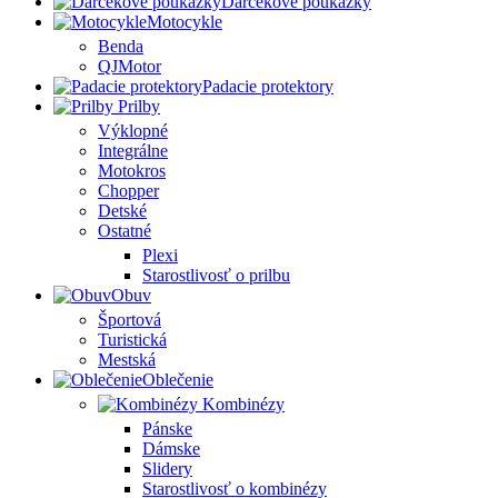
Darčekové poukážky
Motocykle
Benda
QJMotor
Padacie protektory
Prilby
Výklopné
Integrálne
Motokros
Chopper
Detské
Ostatné
Plexi
Starostlivosť o prilbu
Obuv
Športová
Turistická
Mestská
Oblečenie
Kombinézy
Pánske
Dámske
Slidery
Starostlivosť o kombinézy