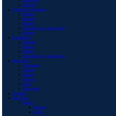
Smerovky
Zásuvky
Garážové vybavenie
Elektro
Ostatné
Plachty
Starostlivosť o motocykel
Stojany
Kombinézy
Dámske
Pánske
Slidery
Starostlivosť o kombinézy
Motocykle
Adventure
Cruiser
Naked
Scooter
Sport
Štvorkolky
Novinky
Oblečenie
Bundy
Dámske
Letné