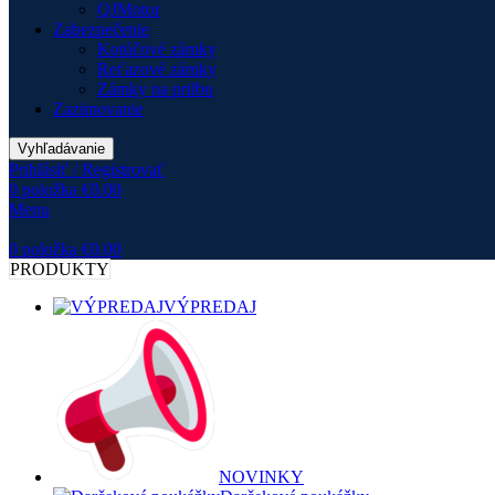
QJMotor
Zabezpečenie
Kotúčové zámky
Reťazové zámky
Zámky na prilbu
Zazimovanie
Vyhľadávanie
Prihlásiť / Registrovať
0
položka
€
0.00
Menu
0
položka
€
0.00
PRODUKTY
VÝPREDAJ
NOVINKY