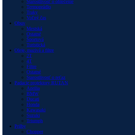
Starostlivosť o oblečenie
Termoprádlo
Traky
Voľný čas
Obuv
Mestská
Ostatné
Športová
Turistická
Oleje, mazivá a filtre
2T
4T
Filtre
Ostatné
Starostlivosť o reťaz
Padacie protektory RUTAN
Aprilia
BMW
Ducati
Honda
Kawasaki
Suzuki
Triumph
Prilby
Chopper