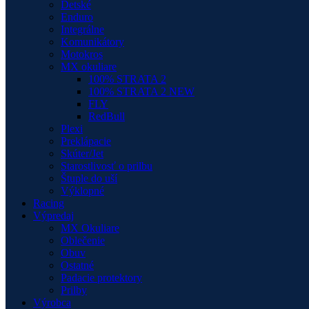
Detské
Enduro
Integrálne
Komunikátory
Motokros
MX okuliare
100% STRATA 2
100% STRATA 2 NEW
FLY
RedBull
Plexi
Preklápacie
Skúter/Jet
Starostlivosť o prilbu
Štuple do uší
Výklopné
Racing
Výpredaj
MX Okuliare
Oblečenie
Obuv
Ostatné
Padacie protektory
Prilby
Výrobca