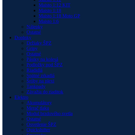
Maisto 1:12 KIT
Maisto 1:18
Maisto 1:18 Moto GP
Maisto 1:6
Nálepky
Ostatné
Doplnky
Držiaky ŠPZ
Gripy
Ostatné
Pásiky na kolesá
Podložky pod ŠPZ
Riadidlá
Spätné zrkadlá
Šróby na plexi
Tankpady
Závažia do riaditok
Elektro
Akumulátory
Merač tlaku
Modul brzdového svetla
Ostatné
Osvetlenie ŠPZ
Quickshifter