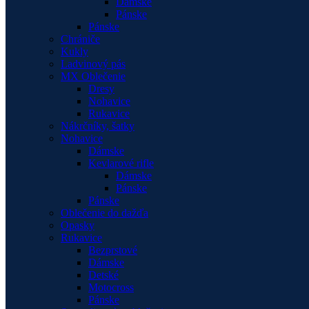
Dámske
Pánske
Pánske
Chrániče
Kukly
Ladvinový pás
MX Oblečenie
Dresy
Nohavice
Rukavice
Nákrčníky, šatky
Nohavice
Dámske
Kevlarové rifle
Dámske
Pánske
Pánske
Oblečenie do dažďa
Opasky
Rukavice
Bezprstové
Dámske
Detské
Motocross
Pánske