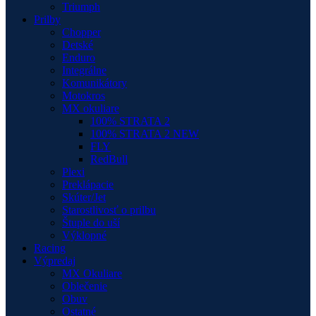
Triumph
Prilby
Chopper
Detské
Enduro
Integrálne
Komunikátory
Motokros
MX okuliare
100% STRATA 2
100% STRATA 2 NEW
FLY
RedBull
Plexi
Preklápacie
Skúter/Jet
Starostlivosť o prilbu
Štuple do uší
Výklopné
Racing
Výpredaj
MX Okuliare
Oblečenie
Obuv
Ostatné