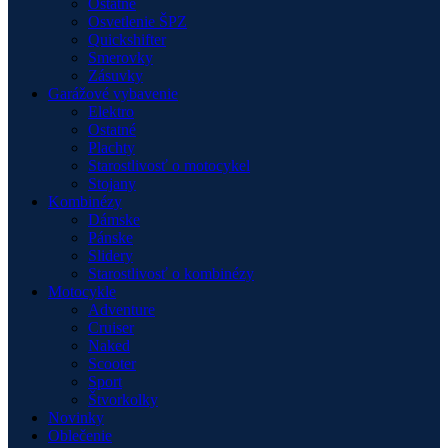
Ostatné
Osvetlenie ŠPZ
Quickshifter
Smerovky
Zásuvky
Garážové vybavenie
Elektro
Ostatné
Plachty
Starostlivosť o motocykel
Stojany
Kombinézy
Dámske
Pánske
Slidery
Starostlivosť o kombinézy
Motocykle
Adventure
Cruiser
Naked
Scooter
Sport
Štvorkolky
Novinky
Oblečenie