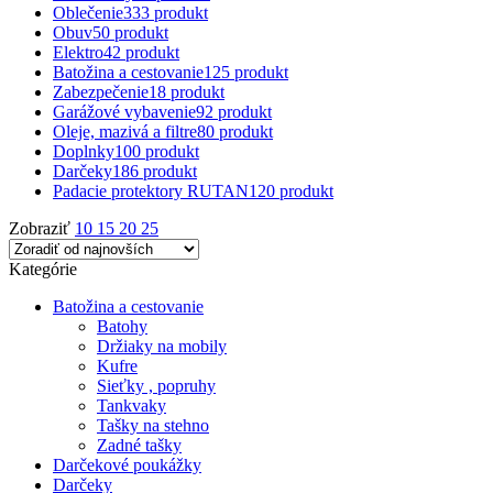
Oblečenie
333 produkt
Obuv
50 produkt
Elektro
42 produkt
Batožina a cestovanie
125 produkt
Zabezpečenie
18 produkt
Garážové vybavenie
92 produkt
Oleje, mazivá a filtre
80 produkt
Doplnky
100 produkt
Darčeky
186 produkt
Padacie protektory RUTAN
120 produkt
Zobraziť
10
15
20
25
Kategórie
Batožina a cestovanie
Batohy
Držiaky na mobily
Kufre
Sieťky , popruhy
Tankvaky
Tašky na stehno
Zadné tašky
Darčekové poukážky
Darčeky