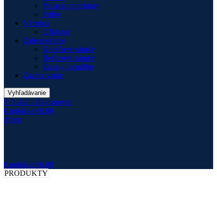
Padacie protektory
Prilby
Výrobca
QJMotor
Zabezpečenie
Kotúčové zámky
Reťazové zámky
Zámky na prilbu
Zazimovanie
Vyhľadávanie
Prihlásiť / Registrovať
0
položka
€
0.00
Menu
0
položka
€
0.00
PRODUKTY