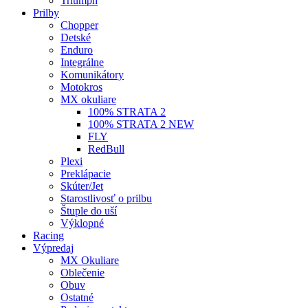
Triumph
Prilby
Chopper
Detské
Enduro
Integrálne
Komunikátory
Motokros
MX okuliare
100% STRATA 2
100% STRATA 2 NEW
FLY
RedBull
Plexi
Preklápacie
Skúter/Jet
Starostlivosť o prilbu
Štuple do uší
Výklopné
Racing
Výpredaj
MX Okuliare
Oblečenie
Obuv
Ostatné