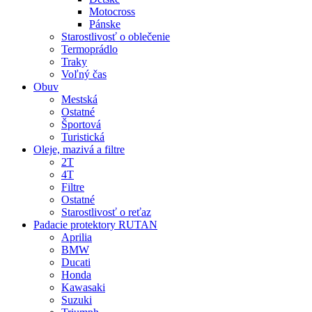
Motocross
Pánske
Starostlivosť o oblečenie
Termoprádlo
Traky
Voľný čas
Obuv
Mestská
Ostatné
Športová
Turistická
Oleje, mazivá a filtre
2T
4T
Filtre
Ostatné
Starostlivosť o reťaz
Padacie protektory RUTAN
Aprilia
BMW
Ducati
Honda
Kawasaki
Suzuki