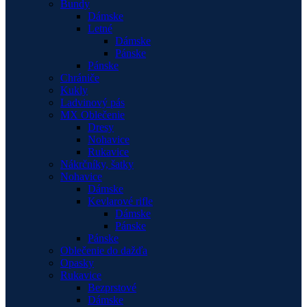
Bundy
Dámske
Letné
Dámske
Pánske
Pánske
Chrániče
Kukly
Ladvinový pás
MX Oblečenie
Dresy
Nohavice
Rukavice
Nákrčníky, šatky
Nohavice
Dámske
Kevlarové rifle
Dámske
Pánske
Pánske
Oblečenie do dažďa
Opasky
Rukavice
Bezprstové
Dámske