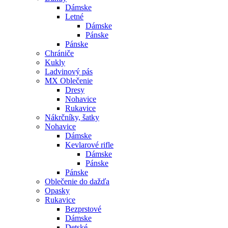
Dámske
Letné
Dámske
Pánske
Pánske
Chrániče
Kukly
Ladvinový pás
MX Oblečenie
Dresy
Nohavice
Rukavice
Nákrčníky, šatky
Nohavice
Dámske
Kevlarové rifle
Dámske
Pánske
Pánske
Oblečenie do dažďa
Opasky
Rukavice
Bezprstové
Dámske
Detské