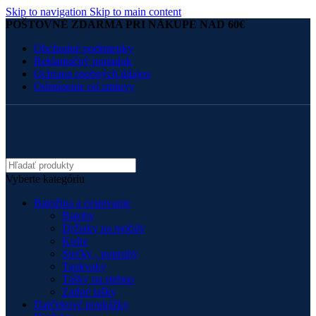
Skip to navigation
Skip to main content
POŠTOVNÉ ZDARMA PRI NÁKUPE NAD 60€
Obchodné podmienky
Reklamačný poriadok
Ochrana osobných údajov
Odstúpenie od zmluvy
Vyberte kategóriu
Batožina a cestovanie
Batohy
Držiaky na mobily
Kufre
Sieťky , popruhy
Tankvaky
Tašky na stehno
Zadné tašky
Darčekové poukážky