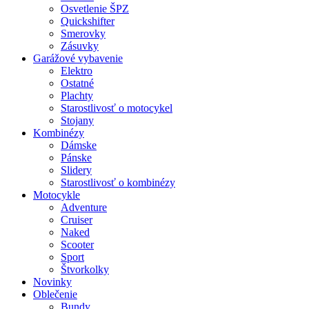
Osvetlenie ŠPZ
Quickshifter
Smerovky
Zásuvky
Garážové vybavenie
Elektro
Ostatné
Plachty
Starostlivosť o motocykel
Stojany
Kombinézy
Dámske
Pánske
Slidery
Starostlivosť o kombinézy
Motocykle
Adventure
Cruiser
Naked
Scooter
Sport
Štvorkolky
Novinky
Oblečenie
Bundy