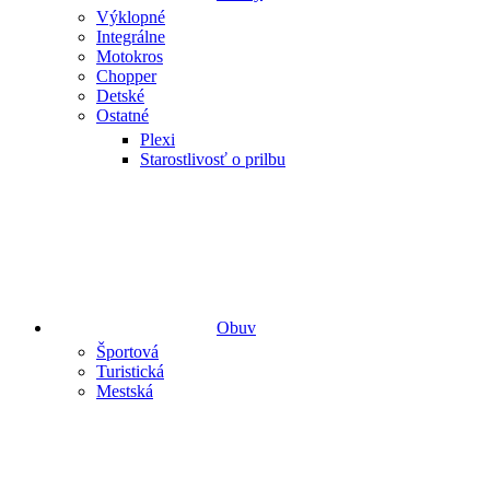
Výklopné
Integrálne
Motokros
Chopper
Detské
Ostatné
Plexi
Starostlivosť o prilbu
Obuv
Športová
Turistická
Mestská