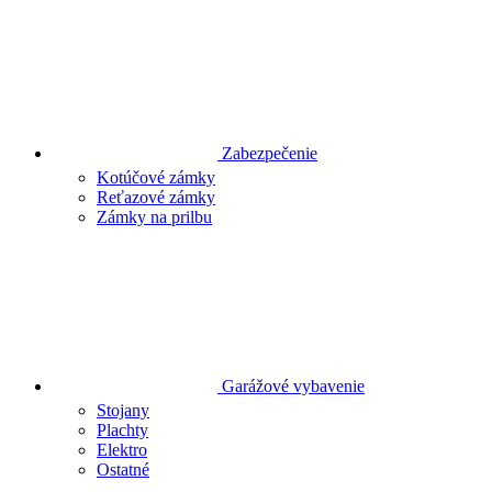
Zabezpečenie
Kotúčové zámky
Reťazové zámky
Zámky na prilbu
Garážové vybavenie
Stojany
Plachty
Elektro
Ostatné