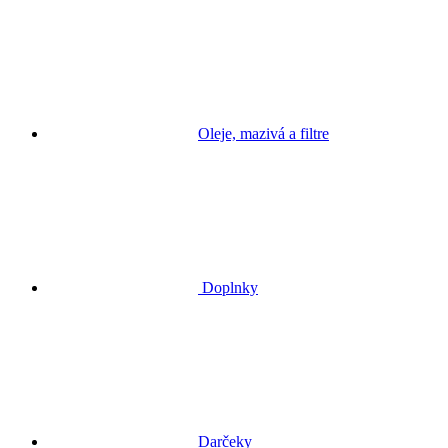
Oleje, mazivá a filtre
Doplnky
Darčeky