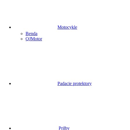
Motocykle
Benda
QJMotor
Padacie protektory
Prilby