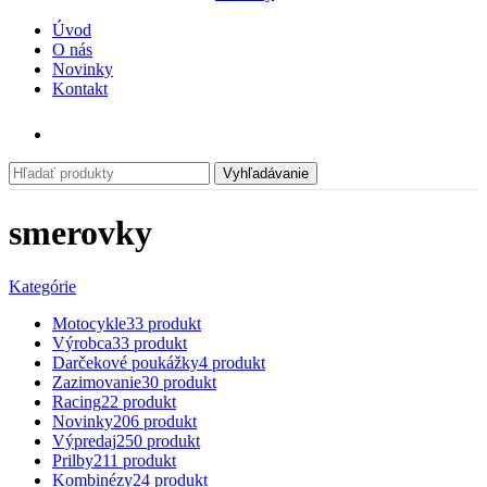
Úvod
O nás
Novinky
Kontakt
Vyhľadávanie
smerovky
Kategórie
Motocykle
33 produkt
Výrobca
33 produkt
Darčekové poukážky
4 produkt
Zazimovanie
30 produkt
Racing
22 produkt
Novinky
206 produkt
Výpredaj
250 produkt
Prilby
211 produkt
Kombinézy
24 produkt