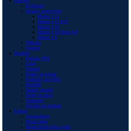
Darčeky
Kľúčenky
Modely motocykov
Maisto 1:12
Maisto 1:12 KIT
Maisto 1:18
Maisto 1:18 Moto GP
Maisto 1:6
Nálepky
Ostatné
Doplnky
Držiaky ŠPZ
Gripy
Ostatné
Pásiky na kolesá
Podložky pod ŠPZ
Riadidlá
Spätné zrkadlá
Šróby na plexi
Tankpady
Závažia do riaditok
Elektro
Akumulátory
Merač tlaku
Modul brzdového svetla