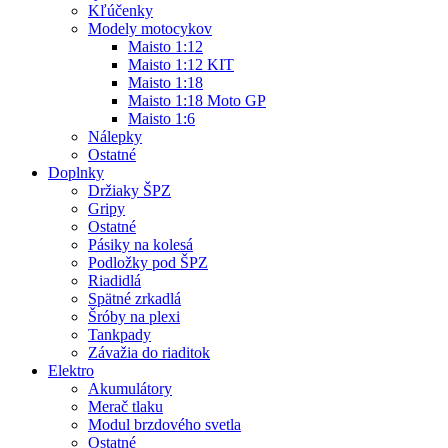
Kľúčenky
Modely motocykov
Maisto 1:12
Maisto 1:12 KIT
Maisto 1:18
Maisto 1:18 Moto GP
Maisto 1:6
Nálepky
Ostatné
Doplnky
Držiaky ŠPZ
Gripy
Ostatné
Pásiky na kolesá
Podložky pod ŠPZ
Riadidlá
Spätné zrkadlá
Šróby na plexi
Tankpady
Závažia do riaditok
Elektro
Akumulátory
Merač tlaku
Modul brzdového svetla
Ostatné