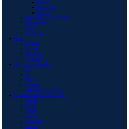
Detské
Motocross
Pánske
Starostlivosť o oblečenie
Termoprádlo
Traky
Voľný čas
Obuv
Mestská
Ostatné
Športová
Turistická
Oleje, mazivá a filtre
2T
4T
Filtre
Ostatné
Starostlivosť o reťaz
Padacie protektory RUTAN
Aprilia
BMW
Ducati
Honda
Kawasaki
Suzuki