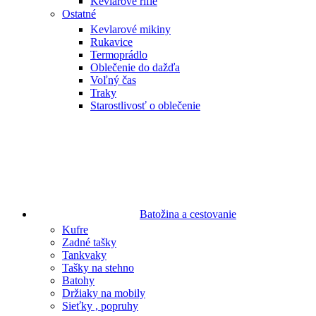
Kevlarové rifle
Ostatné
Kevlarové mikiny
Rukavice
Termoprádlo
Oblečenie do dažďa
Voľný čas
Traky
Starostlivosť o oblečenie
Batožina a cestovanie
Kufre
Zadné tašky
Tankvaky
Tašky na stehno
Batohy
Držiaky na mobily
Sieťky , popruhy