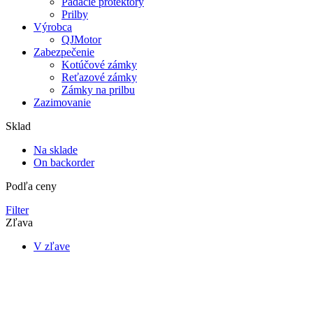
Padacie protektory
Prilby
Výrobca
QJMotor
Zabezpečenie
Kotúčové zámky
Reťazové zámky
Zámky na prilbu
Zazimovanie
Sklad
Na sklade
On backorder
Podľa ceny
Filter
Zľava
V zľave