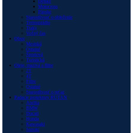
Detské
Motocross
Pánske
Starostlivosť o oblečenie
Termoprádlo
Traky
Voľný čas
Obuv
Mestská
Ostatné
Športová
Turistická
Oleje, mazivá a filtre
2T
4T
Filtre
Ostatné
Starostlivosť o reťaz
Padacie protektory RUTAN
Aprilia
BMW
Ducati
Honda
Kawasaki
Suzuki