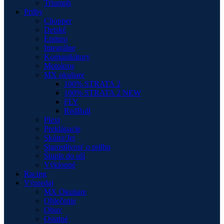
Triumph
Prilby
Chopper
Detské
Enduro
Integrálne
Komunikátory
Motokros
MX okuliare
100% STRATA 2
100% STRATA 2 NEW
FLY
RedBull
Plexi
Preklápacie
Skúter/Jet
Starostlivosť o prilbu
Štuple do uší
Výklopné
Racing
Výpredaj
MX Okuliare
Oblečenie
Obuv
Ostatné