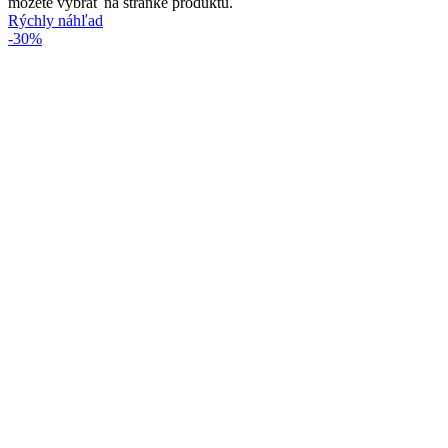
môžete vybrať na stránke produktu.
Rýchly náhľad
-30%