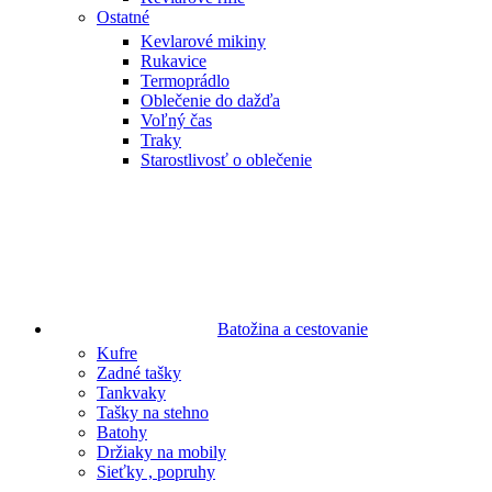
Ostatné
Kevlarové mikiny
Rukavice
Termoprádlo
Oblečenie do dažďa
Voľný čas
Traky
Starostlivosť o oblečenie
Batožina a cestovanie
Kufre
Zadné tašky
Tankvaky
Tašky na stehno
Batohy
Držiaky na mobily
Sieťky , popruhy