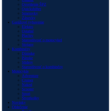
Osvetlenie ŠPZ
Quickshifter
Smerovky
Zásuvky
Garážové vybavenie
Elektro
Ostatné
Plachty
Starostlivosť o motocykel
Stojany
Kombinézy
Dámske
Pánske
Slidery
Starostlivosť o kombinézy
Motocykle
Adventure
Cruiser
Naked
Scooter
Sport
Štvorkolky
Novinky
Oblečenie