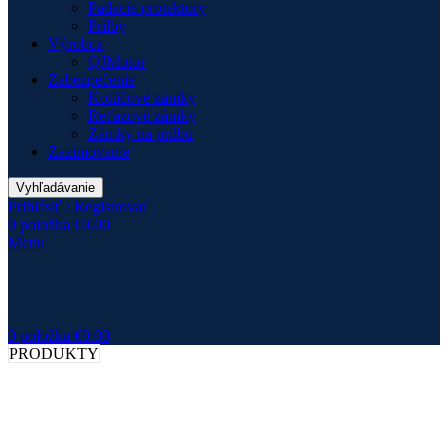
Padacie protektory
Prilby
Výrobca
QJMotor
Zabezpečenie
Kotúčové zámky
Reťazové zámky
Zámky na prilbu
Zazimovanie
Vyhľadávanie
Prihlásiť / Registrovať
0
položka
€
0.00
Menu
0
položka
€
0.00
PRODUKTY