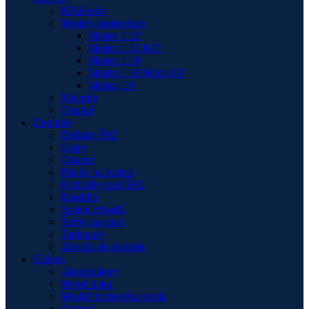
Kľúčenky
Modely motocykov
Maisto 1:12
Maisto 1:12 KIT
Maisto 1:18
Maisto 1:18 Moto GP
Maisto 1:6
Nálepky
Ostatné
Doplnky
Držiaky ŠPZ
Gripy
Ostatné
Pásiky na kolesá
Podložky pod ŠPZ
Riadidlá
Spätné zrkadlá
Šróby na plexi
Tankpady
Závažia do riaditok
Elektro
Akumulátory
Merač tlaku
Modul brzdového svetla
Ostatné