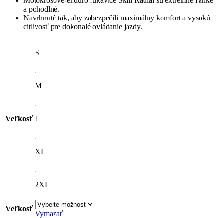
Motokrosové-enduro rukavice Skill Radial sú extrémne ľahké
a pohodlné.
Navrhnuté tak, aby zabezpečili maximálny komfort a vysokú
citlivosť pre dokonalé ovládanie jazdy.
S
,
M
,
Veľkosť
L
,
XL
,
2XL
Veľkosť
Vymazať