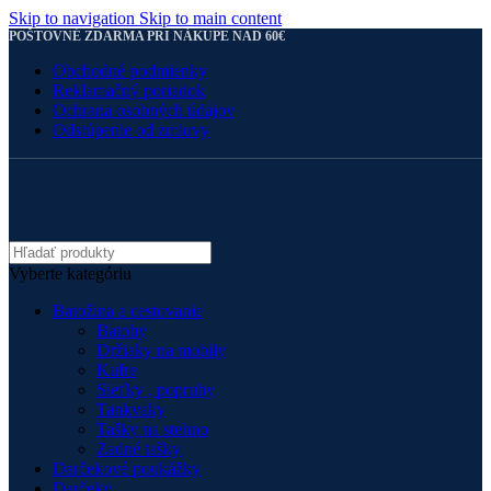
Skip to navigation
Skip to main content
POŠTOVNÉ ZDARMA PRI NÁKUPE NAD 60€
Obchodné podmienky
Reklamačný poriadok
Ochrana osobných údajov
Odstúpenie od zmluvy
Vyberte kategóriu
Batožina a cestovanie
Batohy
Držiaky na mobily
Kufre
Sieťky , popruhy
Tankvaky
Tašky na stehno
Zadné tašky
Darčekové poukážky
Darčeky