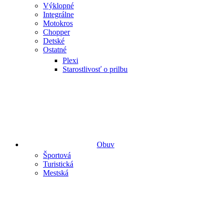
Výklopné
Integrálne
Motokros
Chopper
Detské
Ostatné
Plexi
Starostlivosť o prilbu
Obuv
Športová
Turistická
Mestská