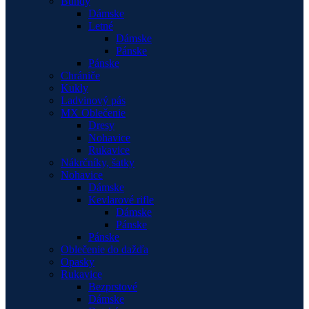
Bundy
Dámske
Letné
Dámske
Pánske
Pánske
Chrániče
Kukly
Ladvinový pás
MX Oblečenie
Dresy
Nohavice
Rukavice
Nákrčníky, šatky
Nohavice
Dámske
Kevlarové rifle
Dámske
Pánske
Pánske
Oblečenie do dažďa
Opasky
Rukavice
Bezprstové
Dámske