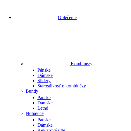
Oblečenie
Kombinézy
Pánske
Dámske
Slidery
Starostlivosť o kombinézy
Bundy
Pánske
Dámske
Letné
Nohavice
Pánske
Dámske
Kevlarové rifle