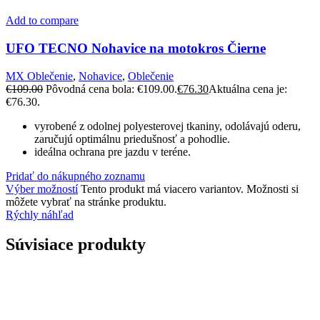
Add to compare
UFO TECNO Nohavice na motokros Čierne
MX Oblečenie
,
Nohavice
,
Oblečenie
€
109.00
Pôvodná cena bola: €109.00.
€
76.30
Aktuálna cena je:
€76.30.
vyrobené z odolnej polyesterovej tkaniny, odolávajú oderu,
zaručujú optimálnu priedušnosť a pohodlie.
ideálna ochrana pre jazdu v teréne.
Pridať do nákupného zoznamu
Výber možností
Tento produkt má viacero variantov. Možnosti si
môžete vybrať na stránke produktu.
Rýchly náhľad
Súvisiace produkty