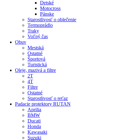
Detské
Motocross
Pánske
Starostlivosť o oblečenie
Termoprádlo
Traky
Voľný čas
Obuv
Mestská
Ostatné
Športová
Turistická
Oleje, mazivá a filtre
2T
4T
Filtre
Ostatné
Starostlivosť o reťaz
Padacie protektory RUTAN
Aprilia
BMW
Ducati
Honda
Kawasaki
Suzuki