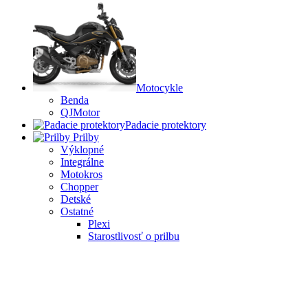
Motocykle
Benda
QJMotor
Padacie protektory
Prilby
Výklopné
Integrálne
Motokros
Chopper
Detské
Ostatné
Plexi
Starostlivosť o prilbu