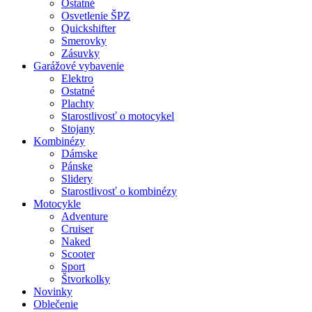
Ostatné
Osvetlenie ŠPZ
Quickshifter
Smerovky
Zásuvky
Garážové vybavenie
Elektro
Ostatné
Plachty
Starostlivosť o motocykel
Stojany
Kombinézy
Dámske
Pánske
Slidery
Starostlivosť o kombinézy
Motocykle
Adventure
Cruiser
Naked
Scooter
Sport
Štvorkolky
Novinky
Oblečenie