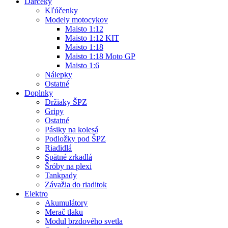
Darčeky
Kľúčenky
Modely motocykov
Maisto 1:12
Maisto 1:12 KIT
Maisto 1:18
Maisto 1:18 Moto GP
Maisto 1:6
Nálepky
Ostatné
Doplnky
Držiaky ŠPZ
Gripy
Ostatné
Pásiky na kolesá
Podložky pod ŠPZ
Riadidlá
Spätné zrkadlá
Šróby na plexi
Tankpady
Závažia do riaditok
Elektro
Akumulátory
Merač tlaku
Modul brzdového svetla