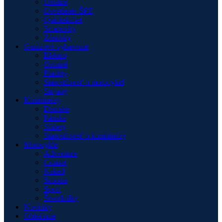
Ostatné
Osvetlenie ŠPZ
Quickshifter
Smerovky
Zásuvky
Garážové vybavenie
Elektro
Ostatné
Plachty
Starostlivosť o motocykel
Stojany
Kombinézy
Dámske
Pánske
Slidery
Starostlivosť o kombinézy
Motocykle
Adventure
Cruiser
Naked
Scooter
Sport
Štvorkolky
Novinky
Oblečenie