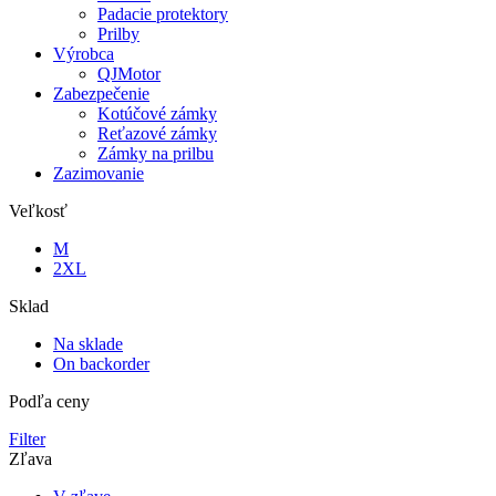
Padacie protektory
Prilby
Výrobca
QJMotor
Zabezpečenie
Kotúčové zámky
Reťazové zámky
Zámky na prilbu
Zazimovanie
Veľkosť
M
2XL
Sklad
Na sklade
On backorder
Podľa ceny
Filter
Zľava