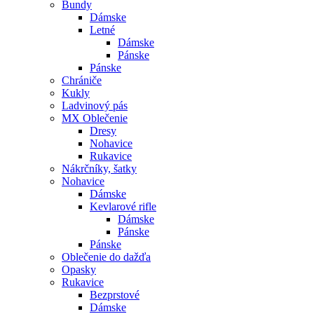
Bundy
Dámske
Letné
Dámske
Pánske
Pánske
Chrániče
Kukly
Ladvinový pás
MX Oblečenie
Dresy
Nohavice
Rukavice
Nákrčníky, šatky
Nohavice
Dámske
Kevlarové rifle
Dámske
Pánske
Pánske
Oblečenie do dažďa
Opasky
Rukavice
Bezprstové
Dámske