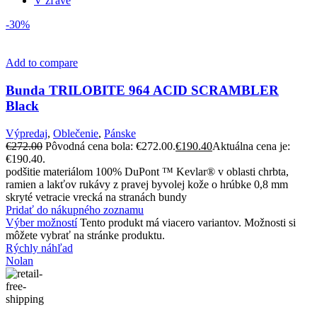
V zľave
-30%
Add to compare
Bunda TRILOBITE 964 ACID SCRAMBLER
Black
Výpredaj
,
Oblečenie
,
Pánske
€
272.00
Pôvodná cena bola: €272.00.
€
190.40
Aktuálna cena je:
€190.40.
podšitie materiálom 100% DuPont ™ Kevlar® v oblasti chrbta,
ramien a lakťov rukávy z pravej byvolej kože o hrúbke 0,8 mm
skryté vetracie vrecká na stranách bundy
Pridať do nákupného zoznamu
Výber možností
Tento produkt má viacero variantov. Možnosti si
môžete vybrať na stránke produktu.
Rýchly náhľad
Nolan