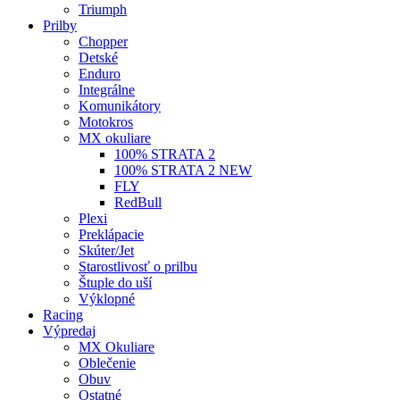
Triumph
Prilby
Chopper
Detské
Enduro
Integrálne
Komunikátory
Motokros
MX okuliare
100% STRATA 2
100% STRATA 2 NEW
FLY
RedBull
Plexi
Preklápacie
Skúter/Jet
Starostlivosť o prilbu
Štuple do uší
Výklopné
Racing
Výpredaj
MX Okuliare
Oblečenie
Obuv
Ostatné