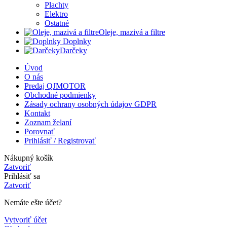
Plachty
Elektro
Ostatné
Oleje, mazivá a filtre
Doplnky
Darčeky
Úvod
O nás
Predaj QJMOTOR
Obchodné podmienky
Zásady ochrany osobných údajov GDPR
Kontakt
Zoznam želaní
Porovnať
Prihlásiť / Registrovať
Nákupný košík
Zatvoriť
Prihlásiť sa
Zatvoriť
Nemáte ešte účet?
Vytvoriť účet