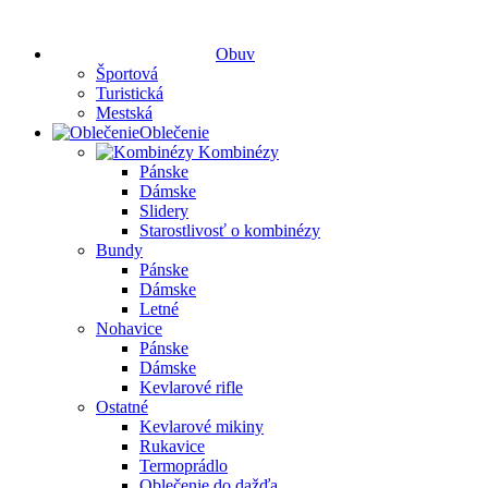
Obuv
Športová
Turistická
Mestská
Oblečenie
Kombinézy
Pánske
Dámske
Slidery
Starostlivosť o kombinézy
Bundy
Pánske
Dámske
Letné
Nohavice
Pánske
Dámske
Kevlarové rifle
Ostatné
Kevlarové mikiny
Rukavice
Termoprádlo
Oblečenie do dažďa