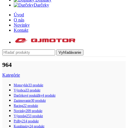
Darčeky
Úvod
O nás
Novinky
Kontakt
Vyhľadávanie
964
Kategórie
Motocykle
33 produkt
Výrobca
33 produkt
Darčekové poukážky
4 produkt
Zazimovanie
30 produkt
Racing
22 produkt
Novinky
209 produkt
Výpredaj
253 produkt
Prilby
214 produkt
Kombinézy
24 produkt