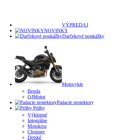
VÝPREDAJ
NOVINKY
Darčekové poukážky
Motocykle
Benda
QJMotor
Padacie protektory
Prilby
Výklopné
Integrálne
Motokros
Chopper
Detské