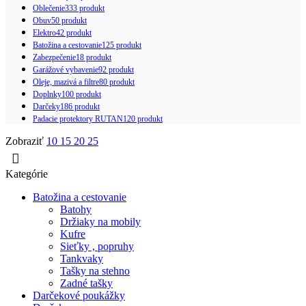
Oblečenie
333 produkt
Obuv
50 produkt
Elektro
42 produkt
Batožina a cestovanie
125 produkt
Zabezpečenie
18 produkt
Garážové vybavenie
92 produkt
Oleje, mazivá a filtre
80 produkt
Doplnky
100 produkt
Darčeky
186 produkt
Padacie protektory RUTAN
120 produkt
Zobraziť
10
15
20
25
Kategórie
Batožina a cestovanie
Batohy
Držiaky na mobily
Kufre
Sieťky , popruhy
Tankvaky
Tašky na stehno
Zadné tašky
Darčekové poukážky