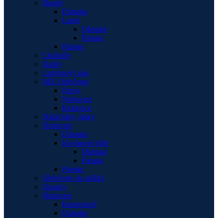
Bundy
Dámske
Letné
Dámske
Pánske
Pánske
Chrániče
Kukly
Ladvinový pás
MX Oblečenie
Dresy
Nohavice
Rukavice
Nákrčníky, šatky
Nohavice
Dámske
Kevlarové rifle
Dámske
Pánske
Pánske
Oblečenie do dažďa
Opasky
Rukavice
Bezprstové
Dámske