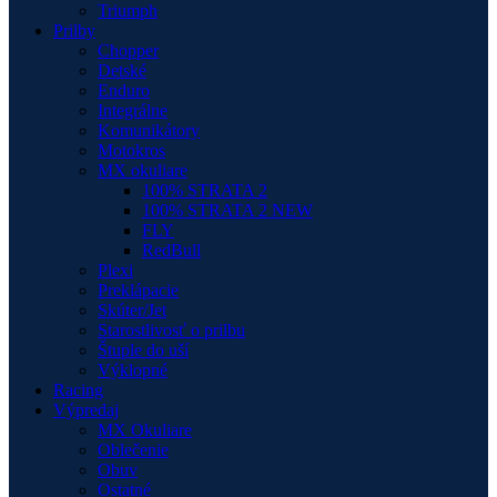
Triumph
Prilby
Chopper
Detské
Enduro
Integrálne
Komunikátory
Motokros
MX okuliare
100% STRATA 2
100% STRATA 2 NEW
FLY
RedBull
Plexi
Preklápacie
Skúter/Jet
Starostlivosť o prilbu
Štuple do uší
Výklopné
Racing
Výpredaj
MX Okuliare
Oblečenie
Obuv
Ostatné