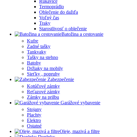
Rukavice
Termoprádlo
Oblečenie do dažďa
Voľný čas
Traky
Starostlivosť o oblečenie
Batožina a cestovanie
Kufre
Zadné tašky
Tankvaky
Tašky na stehno
Batohy
Držiaky na mobily
Sieťky , popruhy
Zabezpečenie
Kotúčové zámky
Reťazové zámky
Zámky na prilbu
Garážové vybavenie
Stojany
Plachty
Elektro
Ostatné
Oleje, mazivá a filtre
Doplnky