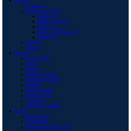
Darčeky
Kľúčenky
Modely motocykov
Maisto 1:12
Maisto 1:12 KIT
Maisto 1:18
Maisto 1:18 Moto GP
Maisto 1:6
Nálepky
Ostatné
Doplnky
Držiaky ŠPZ
Gripy
Ostatné
Pásiky na kolesá
Podložky pod ŠPZ
Riadidlá
Spätné zrkadlá
Šróby na plexi
Tankpady
Závažia do riaditok
Elektro
Akumulátory
Merač tlaku
Modul brzdového svetla