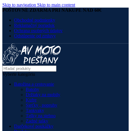
Skip to navigation
Skip to main content
POŠTOVNÉ ZDARMA PRI NÁKUPE NAD 60€
Obchodné podmienky
Reklamačný poriadok
Ochrana osobných údajov
Odstúpenie od zmluvy
Vyberte kategóriu
Batožina a cestovanie
Batohy
Držiaky na mobily
Kufre
Sieťky , popruhy
Tankvaky
Tašky na stehno
Zadné tašky
Darčekové poukážky