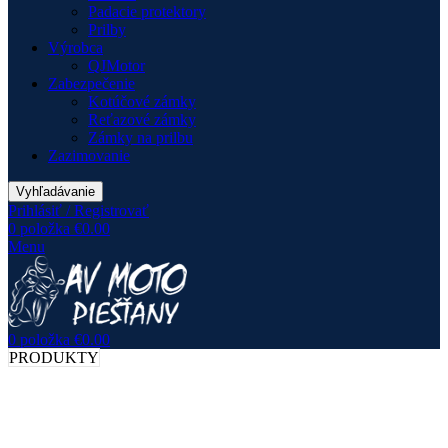
Padacie protektory
Prilby
Výrobca
QJMotor
Zabezpečenie
Kotúčové zámky
Reťazové zámky
Zámky na prilbu
Zazimovanie
Vyhľadávanie
Prihlásiť / Registrovať
0
položka
€
0.00
Menu
0
položka
€
0.00
PRODUKTY