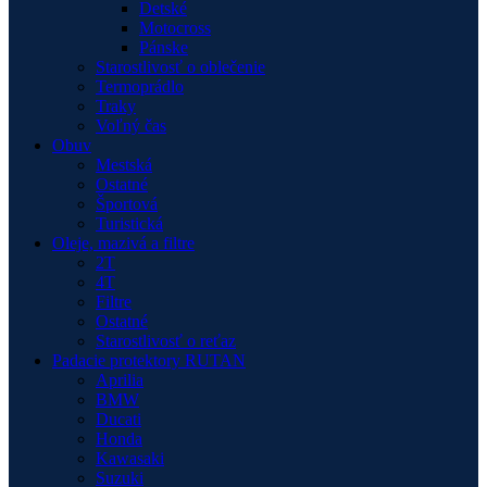
Detské
Motocross
Pánske
Starostlivosť o oblečenie
Termoprádlo
Traky
Voľný čas
Obuv
Mestská
Ostatné
Športová
Turistická
Oleje, mazivá a filtre
2T
4T
Filtre
Ostatné
Starostlivosť o reťaz
Padacie protektory RUTAN
Aprilia
BMW
Ducati
Honda
Kawasaki
Suzuki