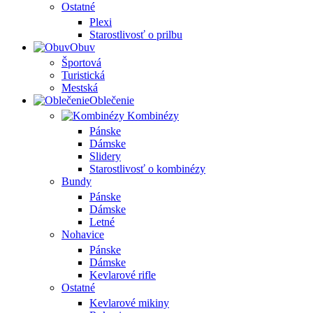
Ostatné
Plexi
Starostlivosť o prilbu
Obuv
Športová
Turistická
Mestská
Oblečenie
Kombinézy
Pánske
Dámske
Slidery
Starostlivosť o kombinézy
Bundy
Pánske
Dámske
Letné
Nohavice
Pánske
Dámske
Kevlarové rifle
Ostatné
Kevlarové mikiny