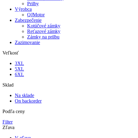
Prilby
Výrobca
QJMotor
Zabezpečenie
Kotúčové zámky
Reťazové zámky
Zámky na prilbu
Zazimovanie
Veľkosť
3XL
5XL
6XL
Sklad
Na sklade
On backorder
Podľa ceny
Filter
Zľava
V zľave