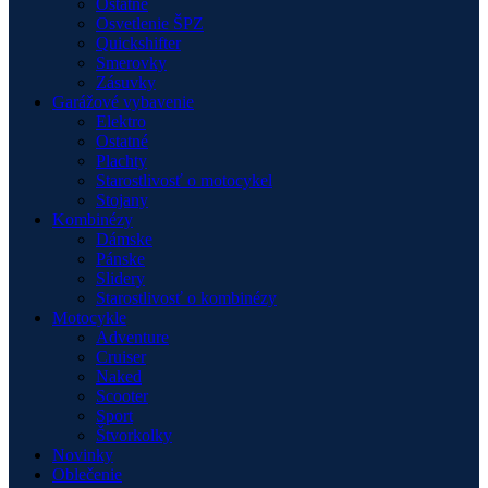
Ostatné
Osvetlenie ŠPZ
Quickshifter
Smerovky
Zásuvky
Garážové vybavenie
Elektro
Ostatné
Plachty
Starostlivosť o motocykel
Stojany
Kombinézy
Dámske
Pánske
Slidery
Starostlivosť o kombinézy
Motocykle
Adventure
Cruiser
Naked
Scooter
Sport
Štvorkolky
Novinky
Oblečenie