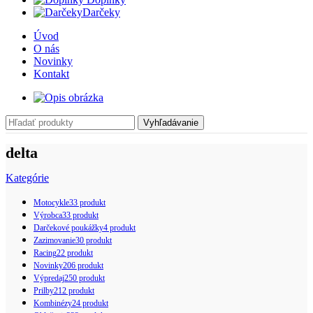
Darčeky
Úvod
O nás
Novinky
Kontakt
Vyhľadávanie
delta
Kategórie
Motocykle
33 produkt
Výrobca
33 produkt
Darčekové poukážky
4 produkt
Zazimovanie
30 produkt
Racing
22 produkt
Novinky
206 produkt
Výpredaj
250 produkt
Prilby
212 produkt
Kombinézy
24 produkt