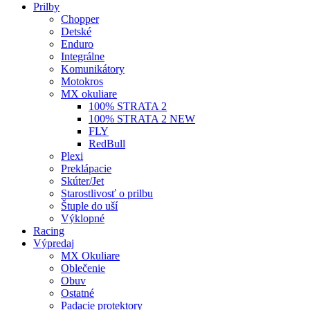
Prilby
Chopper
Detské
Enduro
Integrálne
Komunikátory
Motokros
MX okuliare
100% STRATA 2
100% STRATA 2 NEW
FLY
RedBull
Plexi
Preklápacie
Skúter/Jet
Starostlivosť o prilbu
Štuple do uší
Výklopné
Racing
Výpredaj
MX Okuliare
Oblečenie
Obuv
Ostatné
Padacie protektory