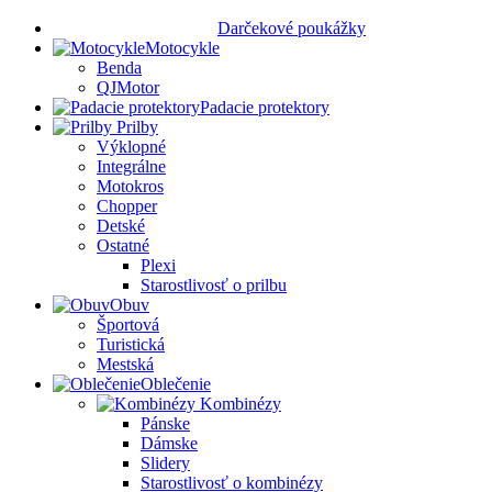
Darčekové poukážky
Motocykle
Benda
QJMotor
Padacie protektory
Prilby
Výklopné
Integrálne
Motokros
Chopper
Detské
Ostatné
Plexi
Starostlivosť o prilbu
Obuv
Športová
Turistická
Mestská
Oblečenie
Kombinézy
Pánske
Dámske
Slidery
Starostlivosť o kombinézy