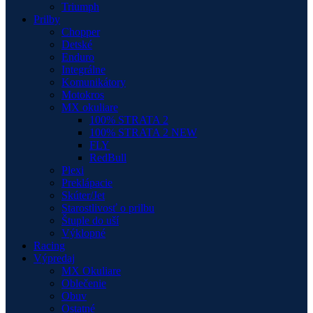
Triumph
Prilby
Chopper
Detské
Enduro
Integrálne
Komunikátory
Motokros
MX okuliare
100% STRATA 2
100% STRATA 2 NEW
FLY
RedBull
Plexi
Preklápacie
Skúter/Jet
Starostlivosť o prilbu
Štuple do uší
Výklopné
Racing
Výpredaj
MX Okuliare
Oblečenie
Obuv
Ostatné