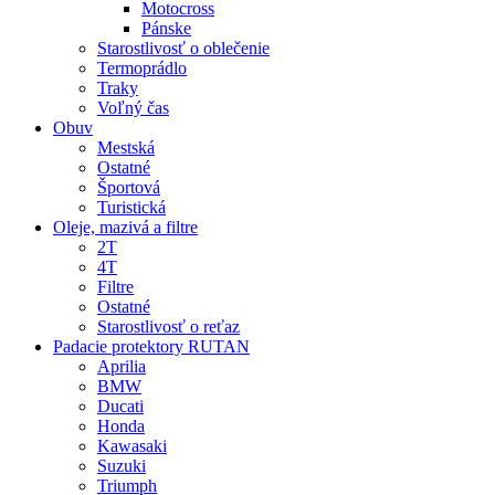
Motocross
Pánske
Starostlivosť o oblečenie
Termoprádlo
Traky
Voľný čas
Obuv
Mestská
Ostatné
Športová
Turistická
Oleje, mazivá a filtre
2T
4T
Filtre
Ostatné
Starostlivosť o reťaz
Padacie protektory RUTAN
Aprilia
BMW
Ducati
Honda
Kawasaki
Suzuki
Triumph