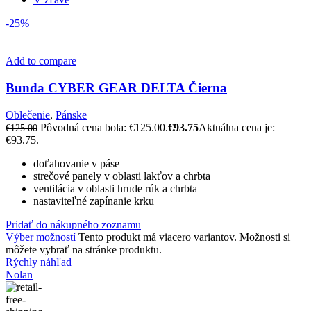
-25%
Add to compare
Bunda CYBER GEAR DELTA Čierna
Oblečenie
,
Pánske
Pôvodná cena bola: €125.00.
€
93.75
Aktuálna cena je:
€
125.00
€93.75.
doťahovanie v páse
strečové panely v oblasti lakťov a chrbta
ventilácia v oblasti hrude rúk a chrbta
nastaviteľné zapínanie krku
Pridať do nákupného zoznamu
Výber možností
Tento produkt má viacero variantov. Možnosti si
môžete vybrať na stránke produktu.
Rýchly náhľad
Nolan