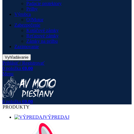
Padacie protektory
Prilby
Výrobca
QJMotor
Zabezpečenie
Kotúčové zámky
Reťazové zámky
Zámky na prilbu
Zazimovanie
Vyhľadávanie
Prihlásiť / Registrovať
0
položka
€
0.00
Menu
0
položka
€
0.00
PRODUKTY
VÝPREDAJ