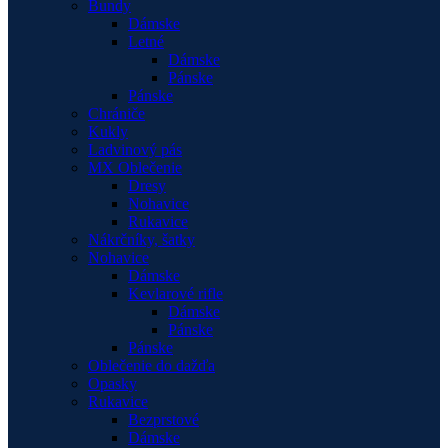
Bundy
Dámske
Letné
Dámske
Pánske
Pánske
Chrániče
Kukly
Ladvinový pás
MX Oblečenie
Dresy
Nohavice
Rukavice
Nákrčníky, šatky
Nohavice
Dámske
Kevlarové rifle
Dámske
Pánske
Pánske
Oblečenie do dažďa
Opasky
Rukavice
Bezprstové
Dámske