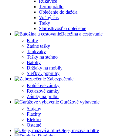
Rukavice
Termoprádlo
Oblečenie do dažďa
Voľný čas
Traky
Starostlivosť o oblečenie
Batožina a cestovanie
Kufre
Zadné tašky
Tankvaky
Tašky na stehno
Batohy
Držiaky na mobily
Sieťky , popruhy
Zabezpečenie
Kotúčové zámky
Reťazové zámky
Zámky na prilbu
Garážové vybavenie
Stojany
Plachty
Elektro
Ostatné
Oleje, mazivá a filtre
Doplnky