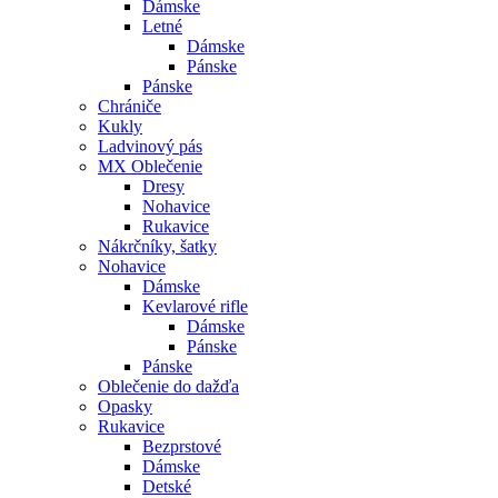
Dámske
Letné
Dámske
Pánske
Pánske
Chrániče
Kukly
Ladvinový pás
MX Oblečenie
Dresy
Nohavice
Rukavice
Nákrčníky, šatky
Nohavice
Dámske
Kevlarové rifle
Dámske
Pánske
Pánske
Oblečenie do dažďa
Opasky
Rukavice
Bezprstové
Dámske
Detské