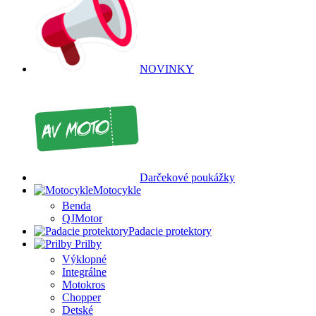
NOVINKY
Darčekové poukážky
Motocykle
Benda
QJMotor
Padacie protektory
Prilby
Výklopné
Integrálne
Motokros
Chopper
Detské