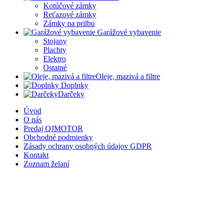
Kotúčové zámky
Reťazové zámky
Zámky na prilbu
Garážové vybavenie
Stojany
Plachty
Elektro
Ostatné
Oleje, mazivá a filtre
Doplnky
Darčeky
Úvod
O nás
Predaj QJMOTOR
Obchodné podmienky
Zásady ochrany osobných údajov GDPR
Kontakt
Zoznam želaní
Porovnať
Prihlásiť / Registrovať
Nákupný košík
Zatvoriť
Prihlásiť sa