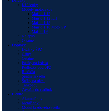
Darčeky
Kľúčenky
Modely motocykov
Maisto 1:12
Maisto 1:12 KIT
Maisto 1:18
Maisto 1:18 Moto GP
Maisto 1:6
Nálepky
Ostatné
Doplnky
Držiaky ŠPZ
Gripy
Ostatné
Pásiky na kolesá
Podložky pod ŠPZ
Riadidlá
Spätné zrkadlá
Šróby na plexi
Tankpady
Závažia do riaditok
Elektro
Akumulátory
Merač tlaku
Modul brzdového svetla