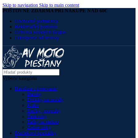
Skip to navigation
Skip to main content
POŠTOVNÉ ZDARMA PRI NÁKUPE NAD 60€
Obchodné podmienky
Reklamačný poriadok
Ochrana osobných údajov
Odstúpenie od zmluvy
Vyberte kategóriu
Batožina a cestovanie
Batohy
Držiaky na mobily
Kufre
Sieťky , popruhy
Tankvaky
Tašky na stehno
Zadné tašky
Darčekové poukážky