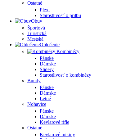
Ostatné
Plexi
Starostlivosť o prilbu
Obuv
Športová
Turistická
Mestská
Oblečenie
Kombinézy
Pánske
Dámske
Slidery
Starostlivosť o kombinézy
Bundy
Pánske
Dámske
Letné
Nohavice
Pánske
Dámske
Kevlarové rifle
Ostatné
Kevlarové mikiny