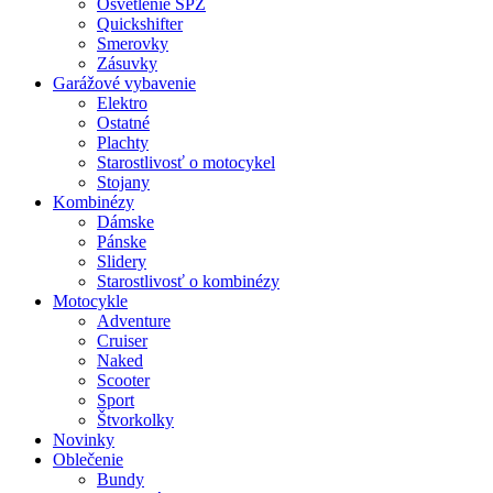
Osvetlenie ŠPZ
Quickshifter
Smerovky
Zásuvky
Garážové vybavenie
Elektro
Ostatné
Plachty
Starostlivosť o motocykel
Stojany
Kombinézy
Dámske
Pánske
Slidery
Starostlivosť o kombinézy
Motocykle
Adventure
Cruiser
Naked
Scooter
Sport
Štvorkolky
Novinky
Oblečenie
Bundy