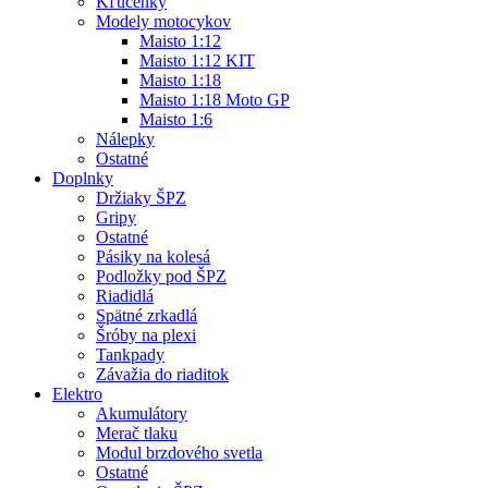
Kľúčenky
Modely motocykov
Maisto 1:12
Maisto 1:12 KIT
Maisto 1:18
Maisto 1:18 Moto GP
Maisto 1:6
Nálepky
Ostatné
Doplnky
Držiaky ŠPZ
Gripy
Ostatné
Pásiky na kolesá
Podložky pod ŠPZ
Riadidlá
Spätné zrkadlá
Šróby na plexi
Tankpady
Závažia do riaditok
Elektro
Akumulátory
Merač tlaku
Modul brzdového svetla
Ostatné