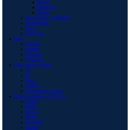
Detské
Motocross
Pánske
Starostlivosť o oblečenie
Termoprádlo
Traky
Voľný čas
Obuv
Mestská
Ostatné
Športová
Turistická
Oleje, mazivá a filtre
2T
4T
Filtre
Ostatné
Starostlivosť o reťaz
Padacie protektory RUTAN
Aprilia
BMW
Ducati
Honda
Kawasaki
Suzuki