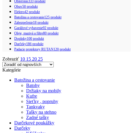
Oblečenie
333 produkt
Obuv
50 produkt
Elektro
42 produkt
Batožina a cestovanie
125 produkt
Zabezpečenie
18 produkt
Garážové vybavenie
92 produkt
Oleje, mazivá a filtre
80 produkt
Doplnky
100 produkt
Darčeky
186 produkt
Padacie protektory RUTAN
120 produkt
Zobraziť
10
15
20
25
Kategórie
Batožina a cestovanie
Batohy
Držiaky na mobily
Kufre
Sieťky , popruhy
Tankvaky
Tašky na stehno
Zadné tašky
Darčekové poukážky
Darčeky