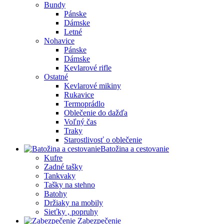
Bundy
Pánske
Dámske
Letné
Nohavice
Pánske
Dámske
Kevlarové rifle
Ostatné
Kevlarové mikiny
Rukavice
Termoprádlo
Oblečenie do dažďa
Voľný čas
Traky
Starostlivosť o oblečenie
Batožina a cestovanie
Kufre
Zadné tašky
Tankvaky
Tašky na stehno
Batohy
Držiaky na mobily
Sieťky , popruhy
Zabezpečenie