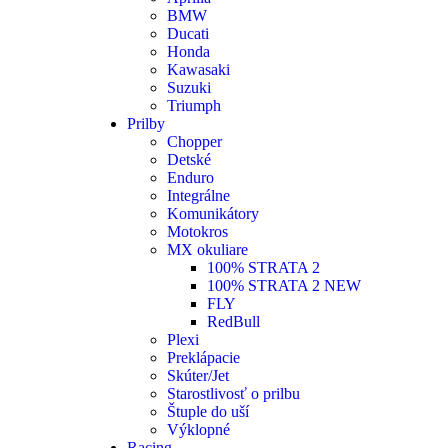
BMW
Ducati
Honda
Kawasaki
Suzuki
Triumph
Prilby
Chopper
Detské
Enduro
Integrálne
Komunikátory
Motokros
MX okuliare
100% STRATA 2
100% STRATA 2 NEW
FLY
RedBull
Plexi
Preklápacie
Skúter/Jet
Starostlivosť o prilbu
Štuple do uší
Výklopné
Racing