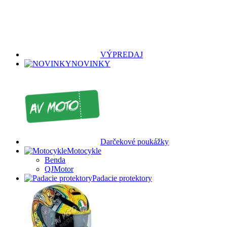
VÝPREDAJ
NOVINKY
Darčekové poukážky
Motocykle
Benda
QJMotor
Padacie protektory