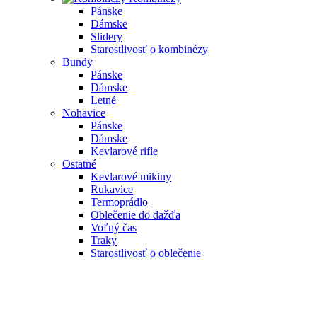
Pánske
Dámske
Slidery
Starostlivosť o kombinézy
Bundy
Pánske
Dámske
Letné
Nohavice
Pánske
Dámske
Kevlarové rifle
Ostatné
Kevlarové mikiny
Rukavice
Termoprádlo
Oblečenie do dažďa
Voľný čas
Traky
Starostlivosť o oblečenie