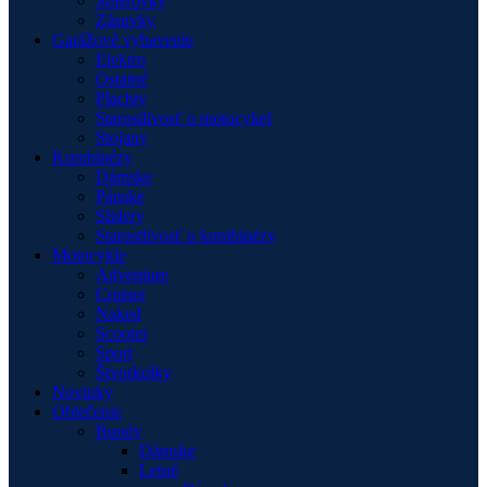
Smerovky
Zásuvky
Garážové vybavenie
Elektro
Ostatné
Plachty
Starostlivosť o motocykel
Stojany
Kombinézy
Dámske
Pánske
Slidery
Starostlivosť o kombinézy
Motocykle
Adventure
Cruiser
Naked
Scooter
Sport
Štvorkolky
Novinky
Oblečenie
Bundy
Dámske
Letné