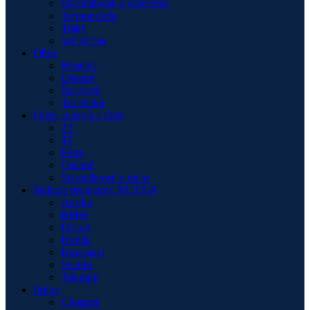
Starostlivosť o oblečenie
Termoprádlo
Traky
Voľný čas
Obuv
Mestská
Ostatné
Športová
Turistická
Oleje, mazivá a filtre
2T
4T
Filtre
Ostatné
Starostlivosť o reťaz
Padacie protektory RUTAN
Aprilia
BMW
Ducati
Honda
Kawasaki
Suzuki
Triumph
Prilby
Chopper