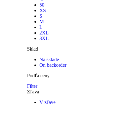
50
XS
S
M
L
2XL
3XL
Sklad
Na sklade
On backorder
Podľa ceny
Filter
Zľava
V zľave