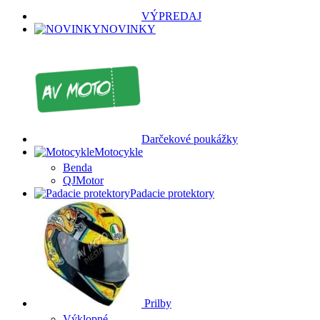
VÝPREDAJ
NOVINKY
Darčekové poukážky
Motocykle
Benda
QJMotor
Padacie protektory
Prilby
Výklopné