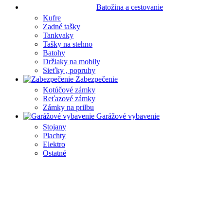
Batožina a cestovanie
Kufre
Zadné tašky
Tankvaky
Tašky na stehno
Batohy
Držiaky na mobily
Sieťky , popruhy
Zabezpečenie
Kotúčové zámky
Reťazové zámky
Zámky na prilbu
Garážové vybavenie
Stojany
Plachty
Elektro
Ostatné