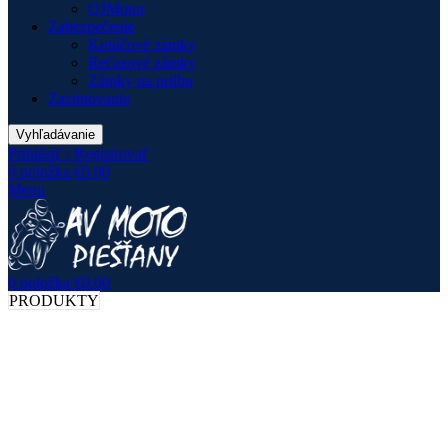
QJMotor
Zabezpečenie
Kotúčové zámky
Reťazové zámky
Zámky na prilbu
Zazimovanie
Vyhľadávanie
Prihlásiť / Registrovať
0
položka
€
0.00
Menu
0
položka
€
0.00
PRODUKTY