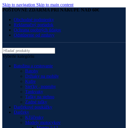
Skip to navigation
Skip to main content
POŠTOVNÉ ZDARMA PRI NÁKUPE NAD 60€
Obchodné podmienky
Reklamačný poriadok
Ochrana osobných údajov
Odstúpenie od zmluvy
Vyberte kategóriu
Batožina a cestovanie
Batohy
Držiaky na mobily
Kufre
Sieťky , popruhy
Tankvaky
Tašky na stehno
Zadné tašky
Darčekové poukážky
Darčeky
Kľúčenky
Modely motocykov
Maisto 1:12