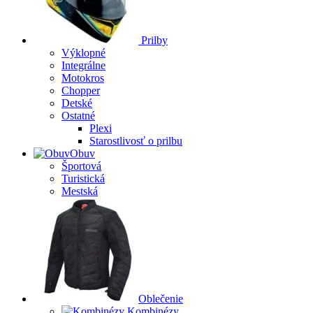
Prilby
Výklopné
Integrálne
Motokros
Chopper
Detské
Ostatné
Plexi
Starostlivosť o prilbu
Obuv
Športová
Turistická
Mestská
Oblečenie
Kombinézy