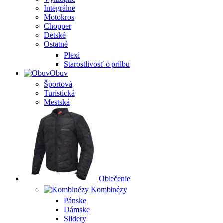
Integrálne
Motokros
Chopper
Detské
Ostatné
Plexi
Starostlivosť o prilbu
Obuv
Športová
Turistická
Mestská
Oblečenie
Kombinézy
Pánske
Dámske
Slidery