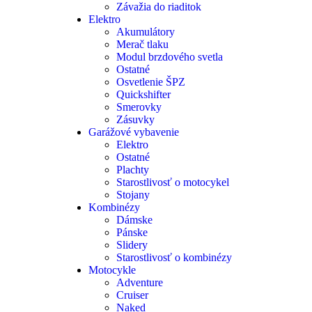
Závažia do riaditok
Elektro
Akumulátory
Merač tlaku
Modul brzdového svetla
Ostatné
Osvetlenie ŠPZ
Quickshifter
Smerovky
Zásuvky
Garážové vybavenie
Elektro
Ostatné
Plachty
Starostlivosť o motocykel
Stojany
Kombinézy
Dámske
Pánske
Slidery
Starostlivosť o kombinézy
Motocykle
Adventure
Cruiser
Naked