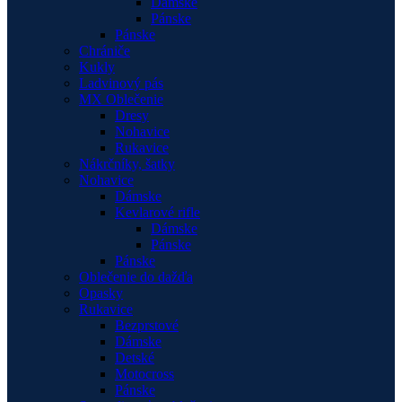
Dámske
Pánske
Pánske
Chrániče
Kukly
Ladvinový pás
MX Oblečenie
Dresy
Nohavice
Rukavice
Nákrčníky, šatky
Nohavice
Dámske
Kevlarové rifle
Dámske
Pánske
Pánske
Oblečenie do dažďa
Opasky
Rukavice
Bezprstové
Dámske
Detské
Motocross
Pánske