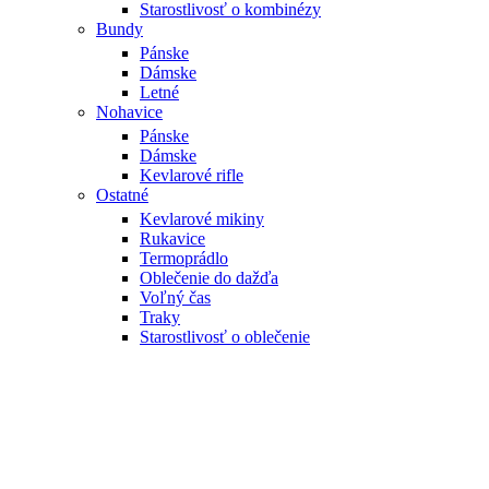
Starostlivosť o kombinézy
Bundy
Pánske
Dámske
Letné
Nohavice
Pánske
Dámske
Kevlarové rifle
Ostatné
Kevlarové mikiny
Rukavice
Termoprádlo
Oblečenie do dažďa
Voľný čas
Traky
Starostlivosť o oblečenie