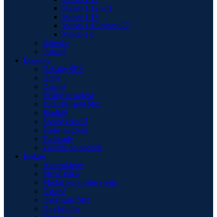
Maisto 1:12 KIT
Maisto 1:18
Maisto 1:18 Moto GP
Maisto 1:6
Nálepky
Ostatné
Doplnky
Držiaky ŠPZ
Gripy
Ostatné
Pásiky na kolesá
Podložky pod ŠPZ
Riadidlá
Spätné zrkadlá
Šróby na plexi
Tankpady
Závažia do riaditok
Elektro
Akumulátory
Merač tlaku
Modul brzdového svetla
Ostatné
Osvetlenie ŠPZ
Quickshifter