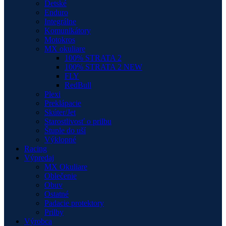
Detské
Enduro
Integrálne
Komunikátory
Motokros
MX okuliare
100% STRATA 2
100% STRATA 2 NEW
FLY
RedBull
Plexi
Preklápacie
Skúter/Jet
Starostlivosť o prilbu
Štuple do uší
Výklopné
Racing
Výpredaj
MX Okuliare
Oblečenie
Obuv
Ostatné
Padacie protektory
Prilby
Výrobca