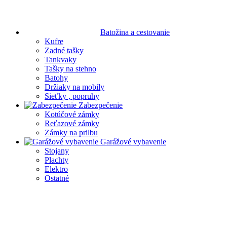
Batožina a cestovanie
Kufre
Zadné tašky
Tankvaky
Tašky na stehno
Batohy
Držiaky na mobily
Sieťky , popruhy
Zabezpečenie
Kotúčové zámky
Reťazové zámky
Zámky na prilbu
Garážové vybavenie
Stojany
Plachty
Elektro
Ostatné