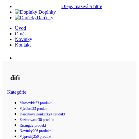
Oleje, mazivá a filtre
Doplnky
Darčeky
Úvod
O nás
Novinky
Kontakt
Vyhľadávanie
difi
Kategórie
Motocykle
33 produkt
Výrobca
33 produkt
Darčekové poukážky
4 produkt
Zazimovanie
30 produkt
Racing
22 produkt
Novinky
206 produkt
Výpredaj
250 produkt