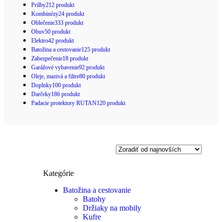
Prilby
212 produkt
Kombinézy
24 produkt
Oblečenie
333 produkt
Obuv
50 produkt
Elektro
42 produkt
Batožina a cestovanie
125 produkt
Zabezpečenie
18 produkt
Garážové vybavenie
92 produkt
Oleje, mazivá a filtre
80 produkt
Doplnky
100 produkt
Darčeky
186 produkt
Padacie protektory RUTAN
120 produkt
Kategórie
Batožina a cestovanie
Batohy
Držiaky na mobily
Kufre