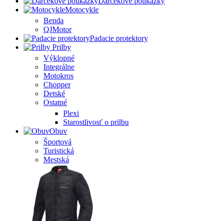
Darčekové poukážky
Motocykle
Benda
QJMotor
Padacie protektory
Prilby
Výklopné
Integrálne
Motokros
Chopper
Detské
Ostatné
Plexi
Starostlivosť o prilbu
Obuv
Športová
Turistická
Mestská