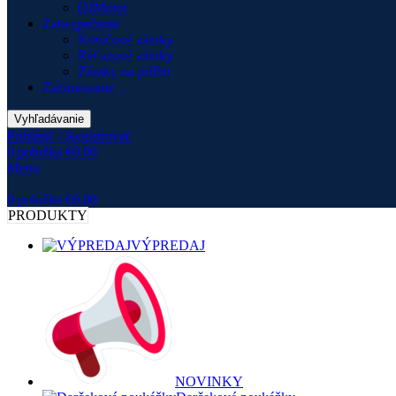
QJMotor
Zabezpečenie
Kotúčové zámky
Reťazové zámky
Zámky na prilbu
Zazimovanie
Vyhľadávanie
Prihlásiť / Registrovať
0
položka
€
0.00
Menu
0
položka
€
0.00
PRODUKTY
VÝPREDAJ
NOVINKY