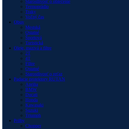
Starostlivosť o oblečenie
Termoprádlo
Traky
Voľný čas
Obuv
Mestská
Ostatné
Športová
Turistická
Oleje, mazivá a filtre
2T
4T
Filtre
Ostatné
Starostlivosť o reťaz
Padacie protektory RUTAN
Aprilia
BMW
Ducati
Honda
Kawasaki
Suzuki
Triumph
Prilby
Chopper