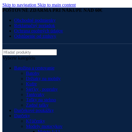
Skip to navigation
Skip to main content
POŠTOVNÉ ZDARMA PRI NÁKUPE NAD 60€
Obchodné podmienky
Reklamačný poriadok
Ochrana osobných údajov
Odstúpenie od zmluvy
Vyberte kategóriu
Batožina a cestovanie
Batohy
Držiaky na mobily
Kufre
Sieťky , popruhy
Tankvaky
Tašky na stehno
Zadné tašky
Darčekové poukážky
Darčeky
Kľúčenky
Modely motocykov
Maisto 1:12