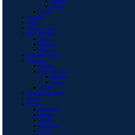
Dámske
Pánske
Pánske
Chrániče
Kukly
Ladvinový pás
MX Oblečenie
Dresy
Nohavice
Rukavice
Nákrčníky, šatky
Nohavice
Dámske
Kevlarové rifle
Dámske
Pánske
Pánske
Oblečenie do dažďa
Opasky
Rukavice
Bezprstové
Dámske
Detské
Motocross
Pánske