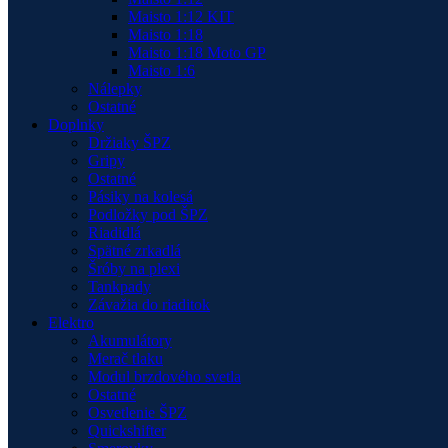
Maisto 1:12 KIT
Maisto 1:18
Maisto 1:18 Moto GP
Maisto 1:6
Nálepky
Ostatné
Doplnky
Držiaky ŠPZ
Gripy
Ostatné
Pásiky na kolesá
Podložky pod ŠPZ
Riadidlá
Spätné zrkadlá
Šróby na plexi
Tankpady
Závažia do riaditok
Elektro
Akumulátory
Merač tlaku
Modul brzdového svetla
Ostatné
Osvetlenie ŠPZ
Quickshifter