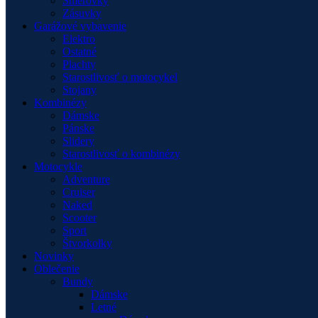
Smerovky
Zásuvky
Garážové vybavenie
Elektro
Ostatné
Plachty
Starostlivosť o motocykel
Stojany
Kombinézy
Dámske
Pánske
Slidery
Starostlivosť o kombinézy
Motocykle
Adventure
Cruiser
Naked
Scooter
Sport
Štvorkolky
Novinky
Oblečenie
Bundy
Dámske
Letné