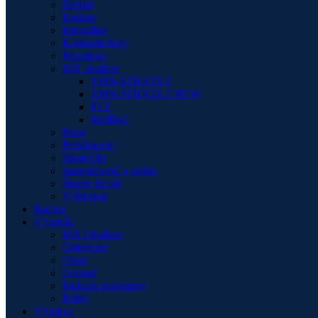
Detské
Enduro
Integrálne
Komunikátory
Motokros
MX okuliare
100% STRATA 2
100% STRATA 2 NEW
FLY
RedBull
Plexi
Preklápacie
Skúter/Jet
Starostlivosť o prilbu
Štuple do uší
Výklopné
Racing
Výpredaj
MX Okuliare
Oblečenie
Obuv
Ostatné
Padacie protektory
Prilby
Výrobca