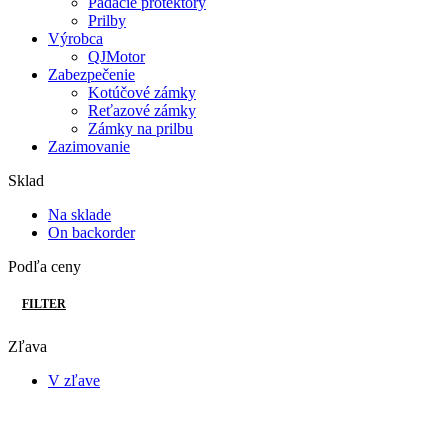
Padacie protektory
Prilby
Výrobca
QJMotor
Zabezpečenie
Kotúčové zámky
Reťazové zámky
Zámky na prilbu
Zazimovanie
Sklad
Na sklade
On backorder
Podľa ceny
FILTER
Zľava
V zľave