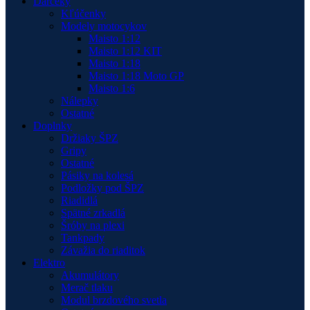
Darčeky
Kľúčenky
Modely motocykov
Maisto 1:12
Maisto 1:12 KIT
Maisto 1:18
Maisto 1:18 Moto GP
Maisto 1:6
Nálepky
Ostatné
Doplnky
Držiaky ŠPZ
Gripy
Ostatné
Pásiky na kolesá
Podložky pod ŠPZ
Riadidlá
Spätné zrkadlá
Šróby na plexi
Tankpady
Závažia do riaditok
Elektro
Akumulátory
Merač tlaku
Modul brzdového svetla