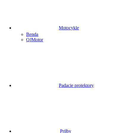
Motocykle
Benda
QJMotor
Padacie protektory
Prilby