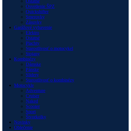
Ostatné
Osvetlenie ŠPZ
Quickshifter
Smerovky
Zásuvky
Garážové vybavenie
Elektro
Ostatné
Plachty
Starostlivosť o motocykel
Stojany
Kombinézy
Dámske
Pánske
Slidery
Starostlivosť o kombinézy
Motocykle
Adventure
Cruiser
Naked
Scooter
Sport
Štvorkolky
Novinky
Oblečenie