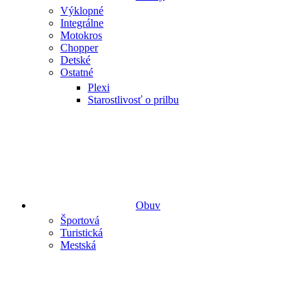
Výklopné
Integrálne
Motokros
Chopper
Detské
Ostatné
Plexi
Starostlivosť o prilbu
Obuv
Športová
Turistická
Mestská