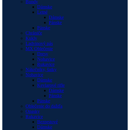
Bundy
Dámske
Letné
Dámske
Pánske
Pánske
Chrániče
Kukly
Ladvinový pás
MX Oblečenie
Dresy
Nohavice
Rukavice
Nákrčníky, šatky
Nohavice
Dámske
Kevlarové rifle
Dámske
Pánske
Pánske
Oblečenie do dažďa
Opasky
Rukavice
Bezprstové
Dámske