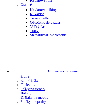
Kevlarové rifle
Ostatné
Kevlarové mikiny
Rukavice
Termoprádlo
Oblečenie do dažďa
Voľný čas
Traky
Starostlivosť o oblečenie
Batožina a cestovanie
Kufre
Zadné tašky
Tankvaky
Tašky na stehno
Batohy
Držiaky na mobily
Sieťky , popruhy