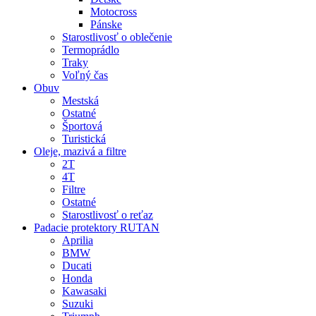
Motocross
Pánske
Starostlivosť o oblečenie
Termoprádlo
Traky
Voľný čas
Obuv
Mestská
Ostatné
Športová
Turistická
Oleje, mazivá a filtre
2T
4T
Filtre
Ostatné
Starostlivosť o reťaz
Padacie protektory RUTAN
Aprilia
BMW
Ducati
Honda
Kawasaki
Suzuki