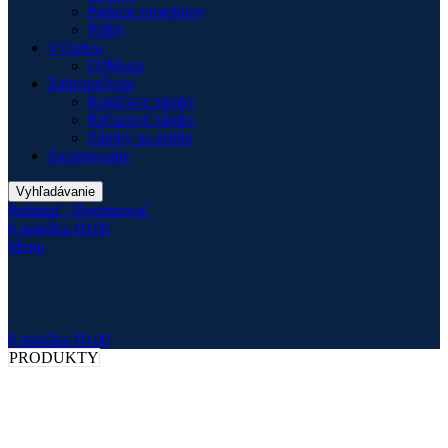
Padacie protektory
Prilby
Výrobca
QJMotor
Zabezpečenie
Kotúčové zámky
Reťazové zámky
Zámky na prilbu
Zazimovanie
Vyhľadávanie
Prihlásiť / Registrovať
0
položka
€
0.00
Menu
0
položka
€
0.00
PRODUKTY