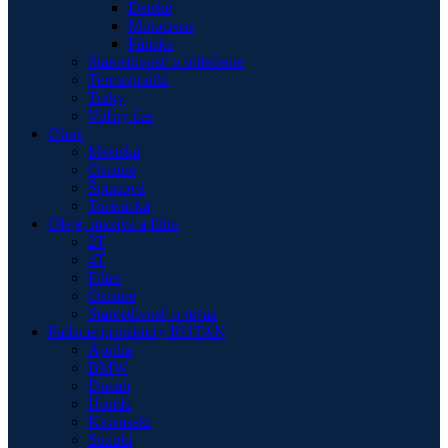
Detské
Motocross
Pánske
Starostlivosť o oblečenie
Termoprádlo
Traky
Voľný čas
Obuv
Mestská
Ostatné
Športová
Turistická
Oleje, mazivá a filtre
2T
4T
Filtre
Ostatné
Starostlivosť o reťaz
Padacie protektory RUTAN
Aprilia
BMW
Ducati
Honda
Kawasaki
Suzuki