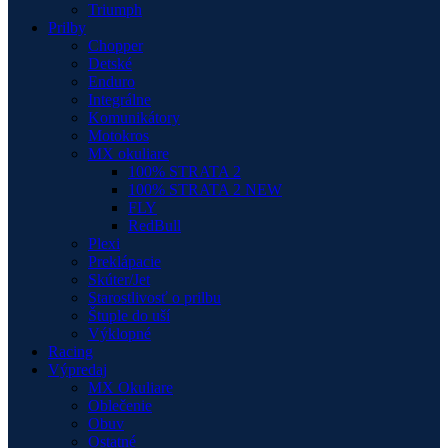
Triumph
Prilby
Chopper
Detské
Enduro
Integrálne
Komunikátory
Motokros
MX okuliare
100% STRATA 2
100% STRATA 2 NEW
FLY
RedBull
Plexi
Preklápacie
Skúter/Jet
Starostlivosť o prilbu
Štuple do uší
Výklopné
Racing
Výpredaj
MX Okuliare
Oblečenie
Obuv
Ostatné