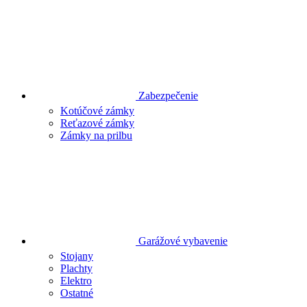
Zabezpečenie
Kotúčové zámky
Reťazové zámky
Zámky na prilbu
Garážové vybavenie
Stojany
Plachty
Elektro
Ostatné