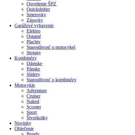
Osvetlenie ŠPZ
Quickshifter
Smerovky
Zásuvky
Garážové vybavenie
Elektro
Ostatné
Plachty
Starostlivosť o motocykel
Stojany
Kombinézy
Dámske
Pánske
Slidery
Starostlivosť o kombinézy
Motocykle
Adventure
Cruiser
Naked
Scooter
Sport
Štvorkolky
Novinky
Oblečenie
Bundy