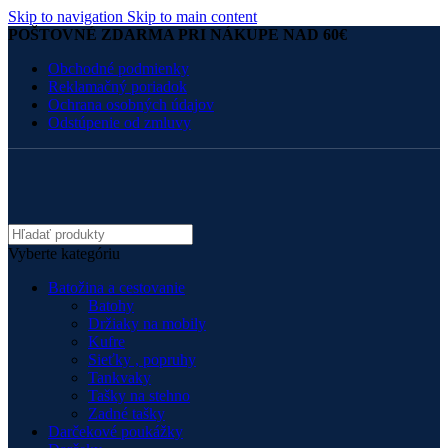
Skip to navigation
Skip to main content
POŠTOVNÉ ZDARMA PRI NÁKUPE NAD 60€
Obchodné podmienky
Reklamačný poriadok
Ochrana osobných údajov
Odstúpenie od zmluvy
Vyberte kategóriu
Batožina a cestovanie
Batohy
Držiaky na mobily
Kufre
Sieťky , popruhy
Tankvaky
Tašky na stehno
Zadné tašky
Darčekové poukážky