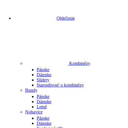
Oblečenie
Kombinézy
Pánske
Dámske
Slidery
Starostlivosť o kombinézy
Bundy
Pánske
Dámske
Letné
Nohavice
Pánske
Dámske