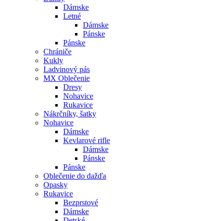
Dámske
Letné
Dámske
Pánske
Pánske
Chrániče
Kukly
Ladvinový pás
MX Oblečenie
Dresy
Nohavice
Rukavice
Nákrčníky, šatky
Nohavice
Dámske
Kevlarové rifle
Dámske
Pánske
Pánske
Oblečenie do dažďa
Opasky
Rukavice
Bezprstové
Dámske
Detské