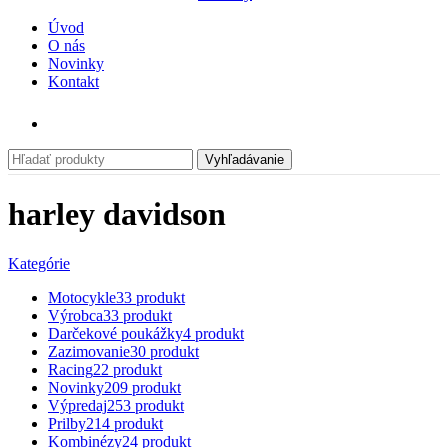
Úvod
O nás
Novinky
Kontakt
Vyhľadávanie
harley davidson
Kategórie
Motocykle
33 produkt
Výrobca
33 produkt
Darčekové poukážky
4 produkt
Zazimovanie
30 produkt
Racing
22 produkt
Novinky
209 produkt
Výpredaj
253 produkt
Prilby
214 produkt
Kombinézy
24 produkt