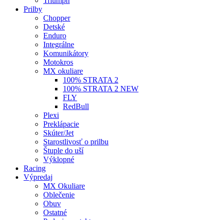
Triumph
Prilby
Chopper
Detské
Enduro
Integrálne
Komunikátory
Motokros
MX okuliare
100% STRATA 2
100% STRATA 2 NEW
FLY
RedBull
Plexi
Preklápacie
Skúter/Jet
Starostlivosť o prilbu
Štuple do uší
Výklopné
Racing
Výpredaj
MX Okuliare
Oblečenie
Obuv
Ostatné