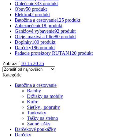
Oblečenie
333 produkt
Obuv
50 produkt
Elektro
42 produkt
Batožina a cestovanie
125 produkt
Zabezpečenie
18 produkt
Garážové vybavenie
92 produkt
Oleje, mazivá a filtre
80 produkt
Doplnky
100 produkt
Darčeky
186 produkt
Padacie protektory RUTAN
120 produkt
Zobraziť
10
15
20
25
Kategórie
Batožina a cestovanie
Batohy
Držiaky na mobily
Kufre
Sieťky , popruhy
Tankvaky
Tašky na stehno
Zadné tašky
Darčekové poukážky
Darčeky