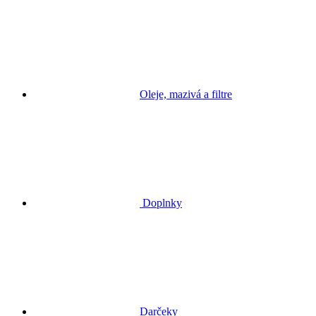
Oleje, mazivá a filtre
Doplnky
Darčeky