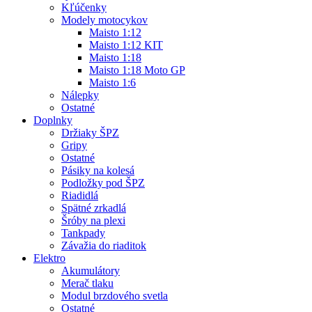
Kľúčenky
Modely motocykov
Maisto 1:12
Maisto 1:12 KIT
Maisto 1:18
Maisto 1:18 Moto GP
Maisto 1:6
Nálepky
Ostatné
Doplnky
Držiaky ŠPZ
Gripy
Ostatné
Pásiky na kolesá
Podložky pod ŠPZ
Riadidlá
Spätné zrkadlá
Šróby na plexi
Tankpady
Závažia do riaditok
Elektro
Akumulátory
Merač tlaku
Modul brzdového svetla
Ostatné