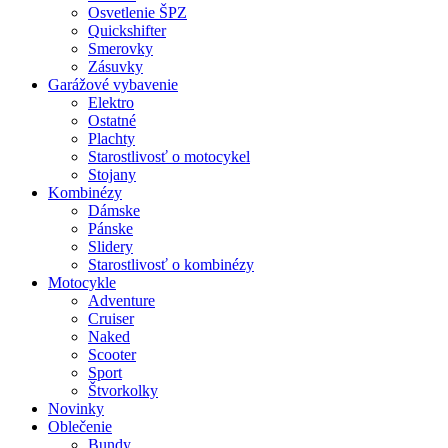
Osvetlenie ŠPZ
Quickshifter
Smerovky
Zásuvky
Garážové vybavenie
Elektro
Ostatné
Plachty
Starostlivosť o motocykel
Stojany
Kombinézy
Dámske
Pánske
Slidery
Starostlivosť o kombinézy
Motocykle
Adventure
Cruiser
Naked
Scooter
Sport
Štvorkolky
Novinky
Oblečenie
Bundy