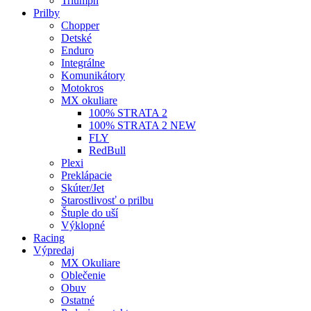
Triumph
Prilby
Chopper
Detské
Enduro
Integrálne
Komunikátory
Motokros
MX okuliare
100% STRATA 2
100% STRATA 2 NEW
FLY
RedBull
Plexi
Preklápacie
Skúter/Jet
Starostlivosť o prilbu
Štuple do uší
Výklopné
Racing
Výpredaj
MX Okuliare
Oblečenie
Obuv
Ostatné