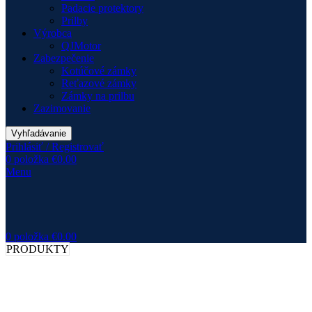
Padacie protektory
Prilby
Výrobca
QJMotor
Zabezpečenie
Kotúčové zámky
Reťazové zámky
Zámky na prilbu
Zazimovanie
Vyhľadávanie
Prihlásiť / Registrovať
0
položka
€
0.00
Menu
0
položka
€
0.00
PRODUKTY