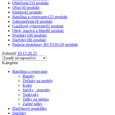
Oblečenie
333 produkt
Obuv
50 produkt
Elektro
42 produkt
Batožina a cestovanie
125 produkt
Zabezpečenie
18 produkt
Garážové vybavenie
92 produkt
Oleje, mazivá a filtre
80 produkt
Doplnky
100 produkt
Darčeky
186 produkt
Padacie protektory RUTAN
120 produkt
Zobraziť
10
15
20
25
Kategórie
Batožina a cestovanie
Batohy
Držiaky na mobily
Kufre
Sieťky , popruhy
Tankvaky
Tašky na stehno
Zadné tašky
Darčekové poukážky
Darčeky