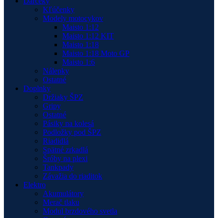
Darčeky
Kľúčenky
Modely motocykov
Maisto 1:12
Maisto 1:12 KIT
Maisto 1:18
Maisto 1:18 Moto GP
Maisto 1:6
Nálepky
Ostatné
Doplnky
Držiaky ŠPZ
Gripy
Ostatné
Pásiky na kolesá
Podložky pod ŠPZ
Riadidlá
Spätné zrkadlá
Šróby na plexi
Tankpady
Závažia do riaditok
Elektro
Akumulátory
Merač tlaku
Modul brzdového svetla