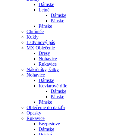
Dámske
Letné
Dámske
Pánske
Pánske
Chrániče
Kukly
Ladvinový pás
MX Oblečenie
Dresy
Nohavice
Rukavice
Nákrčníky, šatky
Nohavice
Dámske
Kevlarové rifle
Dámske
Pánske
Pánske
Oblečenie do dažďa
Opasky
Rukavice
Bezprstové
Dámske
Detské