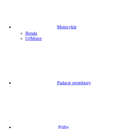
Motocykle
Benda
QJMotor
Padacie protektory
Prilby