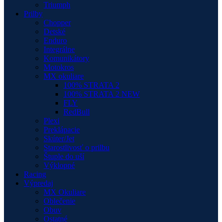
Triumph
Prilby
Chopper
Detské
Enduro
Integrálne
Komunikátory
Motokros
MX okuliare
100% STRATA 2
100% STRATA 2 NEW
FLY
RedBull
Plexi
Preklápacie
Skúter/Jet
Starostlivosť o prilbu
Štuple do uší
Výklopné
Racing
Výpredaj
MX Okuliare
Oblečenie
Obuv
Ostatné