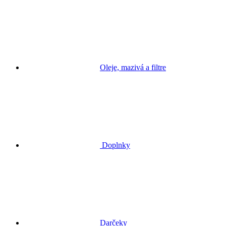
Oleje, mazivá a filtre
Doplnky
Darčeky