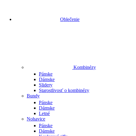
Oblečenie
Kombinézy
Pánske
Dámske
Slidery
Starostlivosť o kombinézy
Bundy
Pánske
Dámske
Letné
Nohavice
Pánske
Dámske