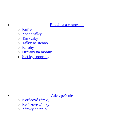
Batožina a cestovanie
Kufre
Zadné tašky
Tankvaky
Tašky na stehno
Batohy
Držiaky na mobily
Sieťky , popruhy
Zabezpečenie
Kotúčové zámky
Reťazové zámky
Zámky na prilbu