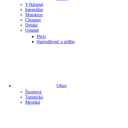
Výklopné
Integrálne
Motokros
Chopper
Detské
Ostatné
Plexi
Starostlivosť o prilbu
Obuv
Športová
Turistická
Mestská