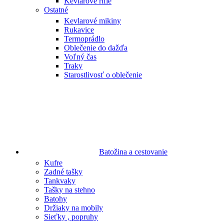
Kevlarové rifle
Ostatné
Kevlarové mikiny
Rukavice
Termoprádlo
Oblečenie do dažďa
Voľný čas
Traky
Starostlivosť o oblečenie
Batožina a cestovanie
Kufre
Zadné tašky
Tankvaky
Tašky na stehno
Batohy
Držiaky na mobily
Sieťky , popruhy