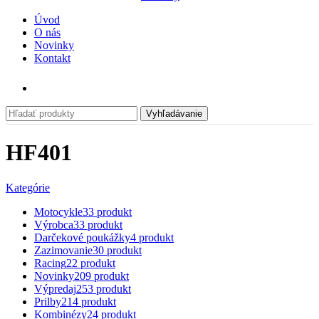
Úvod
O nás
Novinky
Kontakt
Vyhľadávanie
HF401
Kategórie
Motocykle
33 produkt
Výrobca
33 produkt
Darčekové poukážky
4 produkt
Zazimovanie
30 produkt
Racing
22 produkt
Novinky
209 produkt
Výpredaj
253 produkt
Prilby
214 produkt
Kombinézy
24 produkt