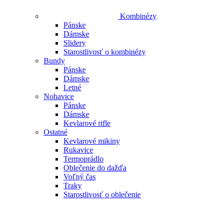
Kombinézy
Pánske
Dámske
Slidery
Starostlivosť o kombinézy
Bundy
Pánske
Dámske
Letné
Nohavice
Pánske
Dámske
Kevlarové rifle
Ostatné
Kevlarové mikiny
Rukavice
Termoprádlo
Oblečenie do dažďa
Voľný čas
Traky
Starostlivosť o oblečenie