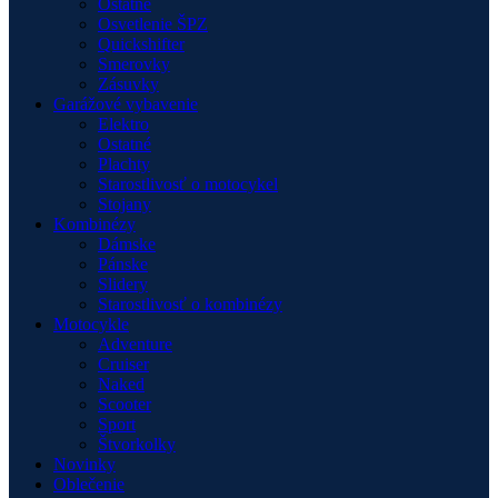
Ostatné
Osvetlenie ŠPZ
Quickshifter
Smerovky
Zásuvky
Garážové vybavenie
Elektro
Ostatné
Plachty
Starostlivosť o motocykel
Stojany
Kombinézy
Dámske
Pánske
Slidery
Starostlivosť o kombinézy
Motocykle
Adventure
Cruiser
Naked
Scooter
Sport
Štvorkolky
Novinky
Oblečenie