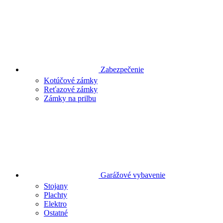
Zabezpečenie
Kotúčové zámky
Reťazové zámky
Zámky na prilbu
Garážové vybavenie
Stojany
Plachty
Elektro
Ostatné