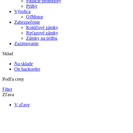
Padacie protektory
Prilby
Výrobca
QJMotor
Zabezpečenie
Kotúčové zámky
Reťazové zámky
Zámky na prilbu
Zazimovanie
Sklad
Na sklade
On backorder
Podľa ceny
Filter
Zľava
V zľave