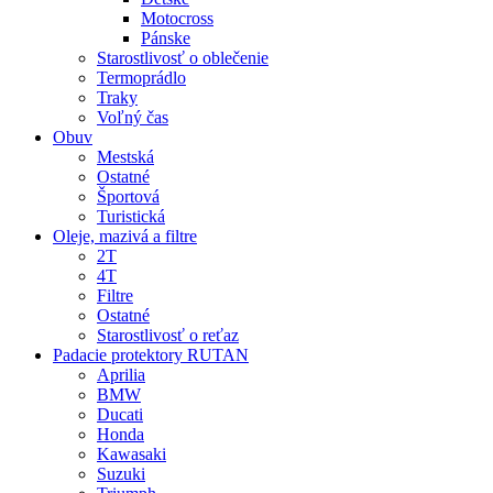
Motocross
Pánske
Starostlivosť o oblečenie
Termoprádlo
Traky
Voľný čas
Obuv
Mestská
Ostatné
Športová
Turistická
Oleje, mazivá a filtre
2T
4T
Filtre
Ostatné
Starostlivosť o reťaz
Padacie protektory RUTAN
Aprilia
BMW
Ducati
Honda
Kawasaki
Suzuki