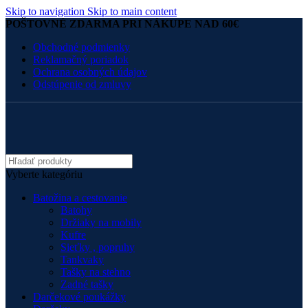
Skip to navigation
Skip to main content
POŠTOVNÉ ZDARMA PRI NÁKUPE NAD 60€
Obchodné podmienky
Reklamačný poriadok
Ochrana osobných údajov
Odstúpenie od zmluvy
Vyberte kategóriu
Batožina a cestovanie
Batohy
Držiaky na mobily
Kufre
Sieťky , popruhy
Tankvaky
Tašky na stehno
Zadné tašky
Darčekové poukážky