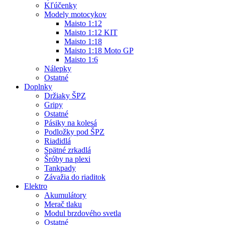
Kľúčenky
Modely motocykov
Maisto 1:12
Maisto 1:12 KIT
Maisto 1:18
Maisto 1:18 Moto GP
Maisto 1:6
Nálepky
Ostatné
Doplnky
Držiaky ŠPZ
Gripy
Ostatné
Pásiky na kolesá
Podložky pod ŠPZ
Riadidlá
Spätné zrkadlá
Šróby na plexi
Tankpady
Závažia do riaditok
Elektro
Akumulátory
Merač tlaku
Modul brzdového svetla
Ostatné