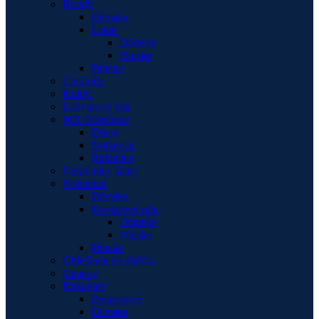
Bundy
Dámske
Letné
Dámske
Pánske
Pánske
Chrániče
Kukly
Ladvinový pás
MX Oblečenie
Dresy
Nohavice
Rukavice
Nákrčníky, šatky
Nohavice
Dámske
Kevlarové rifle
Dámske
Pánske
Pánske
Oblečenie do dažďa
Opasky
Rukavice
Bezprstové
Dámske