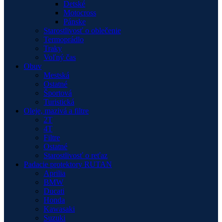
Detské
Motocross
Pánske
Starostlivosť o oblečenie
Termoprádlo
Traky
Voľný čas
Obuv
Mestská
Ostatné
Športová
Turistická
Oleje, mazivá a filtre
2T
4T
Filtre
Ostatné
Starostlivosť o reťaz
Padacie protektory RUTAN
Aprilia
BMW
Ducati
Honda
Kawasaki
Suzuki