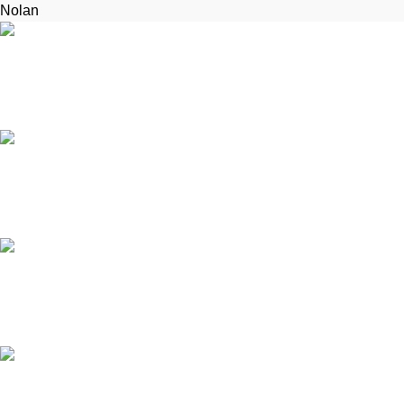
Nolan
POŠTOVNÉ ZDARMA
Pri nákupe nad 60€
Zavolajte a opýtajte sa
Počas otváracích hodín sme vám k dispozícii
Online platba
U nás je možné platiť kartou
Rýchle doručenie