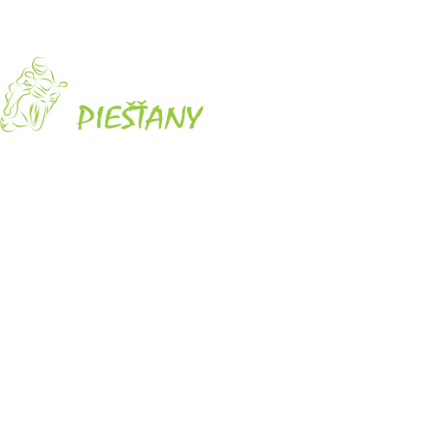
Tovar skladom odosielame do 24 hodín.
O nás
Obchodné podmienky
Reklamačný poriadok
Ochrana osobných údajov
Odstúpenie od zmluvy
Kontakt
Pridajte sa k nášmu newsletteru!
Budú použité v súlade s našimi
Zásadami ochrany osobných
údajov
.