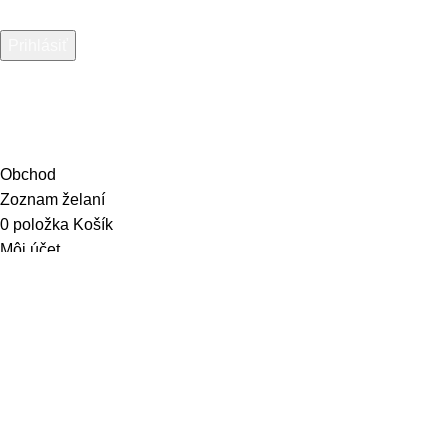
Sociálne siete:
Facebook
Instagram
2026 © Všetky práva vyhradené
AV MOTO s.r.o.
Web spravuje
The Jas Advertising
.
Obchod
Zoznam želaní
0
položka
Košík
Môj účet