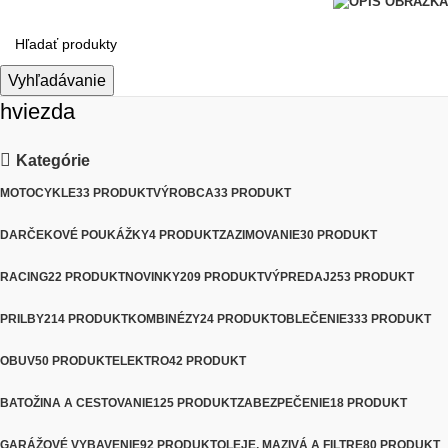
Vyhľadávanie
hviezda
Kategórie
MOTOCYKLE
33 PRODUKT
VÝROBCA
33 PRODUKT
DARČEKOVÉ POUKÁŽKY
4 PRODUKT
ZAZIMOVANIE
30 PRODUKT
RACING
22 PRODUKT
NOVINKY
209 PRODUKT
VÝPREDAJ
253 PRODUKT
PRILBY
214 PRODUKT
KOMBINÉZY
24 PRODUKT
OBLEČENIE
333 PRODUKT
OBUV
50 PRODUKT
ELEKTRO
42 PRODUKT
BATOŽINA A CESTOVANIE
125 PRODUKT
ZABEZPEČENIE
18 PRODUKT
GARÁŽOVÉ VYBAVENIE
92 PRODUKT
OLEJE, MAZIVÁ A FILTRE
80 PRODUKT