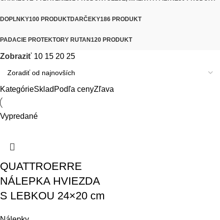
DOPLNKY
100 PRODUKT
DARČEKY
186 PRODUKT
PADACIE PROTEKTORY RUTAN
120 PRODUKT
Zobraziť
10
15
20
25
Kategórie
Sklad
Podľa ceny
Zľava
Vypredané
QUATTROERRE
NÁLEPKA HVIEZDA
S LEBKOU 24×20 cm
Nálepky