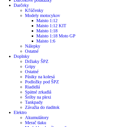
Darčekové poukážky
Darčeky
Kľúčenky
Modely motocykov
Maisto 1:12
Maisto 1:12 KIT
Maisto 1:18
Maisto 1:18 Moto GP
Maisto 1:6
Nálepky
Ostatné
Doplnky
Držiaky ŠPZ
Gripy
Ostatné
Pásiky na kolesá
Podložky pod ŠPZ
Riadidlá
Spätné zrkadlá
Šróby na plexi
Tankpady
Závažia do riaditok
Elektro
Akumulátory
Merač tlaku