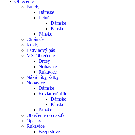
Oblečenie
Bundy
Dámske
Letné
Dámske
Pánske
Pánske
Chrániče
Kukly
Ladvinový pás
MX Oblečenie
Dresy
Nohavice
Rukavice
Nákrčníky, šatky
Nohavice
Dámske
Kevlarové rifle
Dámske
Pánske
Pánske
Oblečenie do dažďa
Opasky
Rukavice
Bezprstové