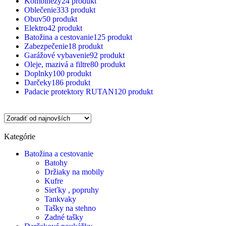
Kombinézy
24 produkt
Oblečenie
333 produkt
Obuv
50 produkt
Elektro
42 produkt
Batožina a cestovanie
125 produkt
Zabezpečenie
18 produkt
Garážové vybavenie
92 produkt
Oleje, mazivá a filtre
80 produkt
Doplnky
100 produkt
Darčeky
186 produkt
Padacie protektory RUTAN
120 produkt
Kategórie
Batožina a cestovanie
Batohy
Držiaky na mobily
Kufre
Sieťky , popruhy
Tankvaky
Tašky na stehno
Zadné tašky