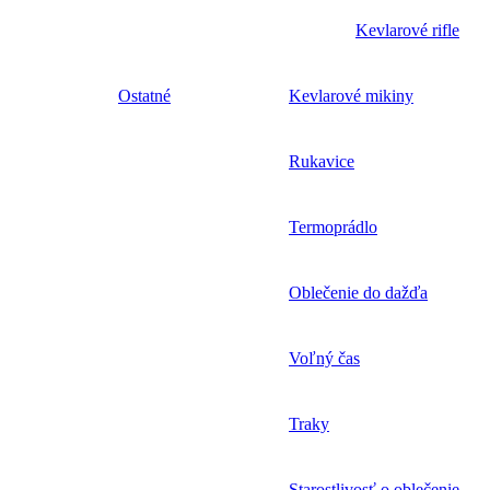
Kevlarové rifle
Ostatné
Kevlarové mikiny
Rukavice
Termoprádlo
Oblečenie do dažďa
Voľný čas
Traky
Starostlivosť o oblečenie