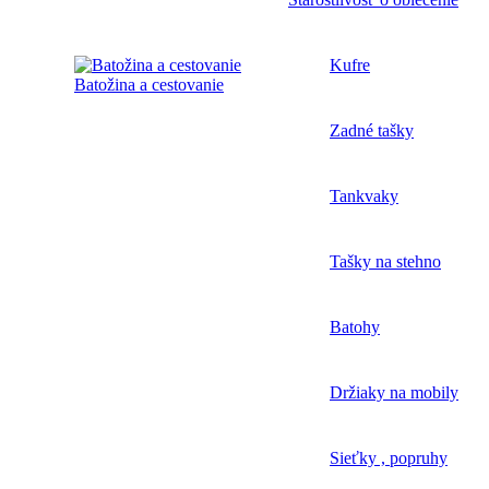
Kufre
Batožina a cestovanie
Zadné tašky
Tankvaky
Tašky na stehno
Batohy
Držiaky na mobily
Sieťky , popruhy