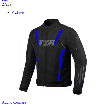
Filter
Zľava
V zľave
Add to compare