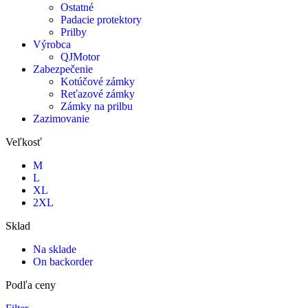
Ostatné
Padacie protektory
Prilby
Výrobca
QJMotor
Zabezpečenie
Kotúčové zámky
Reťazové zámky
Zámky na prilbu
Zazimovanie
Veľkosť
M
L
XL
2XL
Sklad
Na sklade
On backorder
Podľa ceny