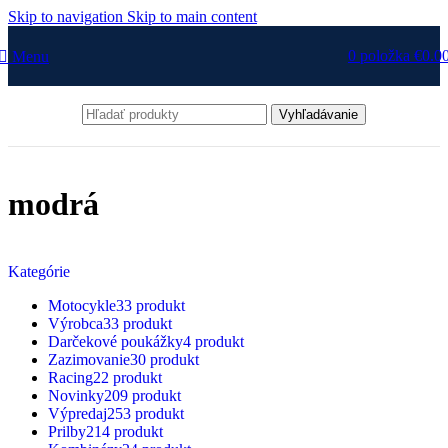
Skip to navigation
Skip to main content
0
položka
€
0.0
Menu
Vyhľadávanie
modrá
Kategórie
Motocykle
33 produkt
Výrobca
33 produkt
Darčekové poukážky
4 produkt
Zazimovanie
30 produkt
Racing
22 produkt
Novinky
209 produkt
Výpredaj
253 produkt
Prilby
214 produkt