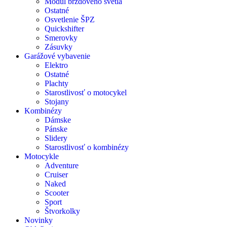
Modul brzdového svetla
Ostatné
Osvetlenie ŠPZ
Quickshifter
Smerovky
Zásuvky
Garážové vybavenie
Elektro
Ostatné
Plachty
Starostlivosť o motocykel
Stojany
Kombinézy
Dámske
Pánske
Slidery
Starostlivosť o kombinézy
Motocykle
Adventure
Cruiser
Naked
Scooter
Sport
Štvorkolky
Novinky